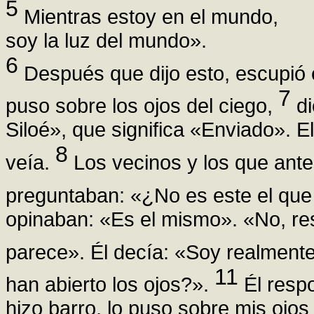
5
Mientras estoy en el mundo,
soy la luz del mundo».
6
Después que dijo esto, escupió en
7
puso sobre los ojos del ciego,
di
Siloé», que significa «Enviado». El
8
veía.
Los vecinos y los que ante
preguntaban: «¿No es este el que
opinaban: «Es el mismo». «No, re
parece». Él decía: «Soy realment
11
han abierto los ojos?».
Él resp
hizo barro, lo puso sobre mis ojos y