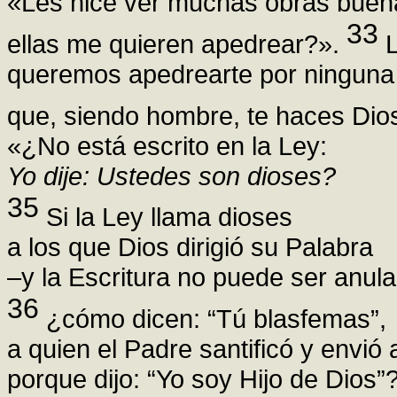
«Les hice ver muchas obras buena
33
ellas me quieren apedrear?».
L
queremos apedrearte por ninguna 
que, siendo hombre, te haces Dio
«¿No está escrito en la Ley:
Yo dije: Ustedes son dioses?
35
Si la Ley llama dioses
a los que Dios dirigió su Palabra
–y la Escritura no puede ser anul
36
¿cómo dicen: “Tú blasfemas”,
a quien el Padre santificó y envió
porque dijo: “Yo soy Hijo de Dios”