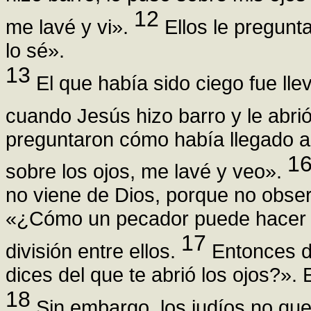
12
me lavé y vi».
Ellos le pregunt
lo sé».
13
El que había sido ciego fue lle
cuando Jesús hizo barro y le abrió
preguntaron cómo había llegado a 
1
sobre los ojos, me lavé y veo».
no viene de Dios, porque no obser
«¿Cómo un pecador puede hacer s
17
división entre ellos.
Entonces di
dices del que te abrió los ojos?».
18
Sin embargo, los judíos no que