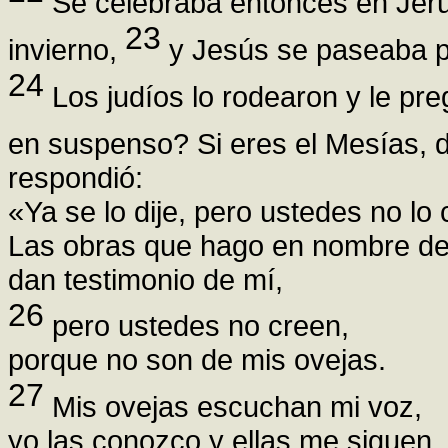
Se celebraba entonces en Jerus
23
invierno,
y Jesús se paseaba po
24
Los judíos lo rodearon y le pr
en suspenso? Si eres el Mesías, d
respondió:
«Ya se lo dije, pero ustedes no lo 
Las obras que hago en nombre de
dan testimonio de mí,
26
pero ustedes no creen,
porque no son de mis ovejas.
27
Mis ovejas escuchan mi voz,
yo las conozco y ellas me siguen.