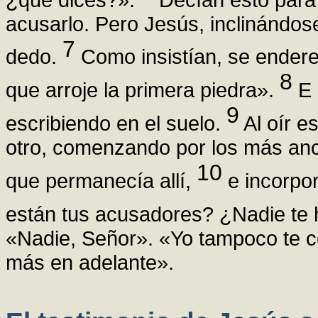
acusarlo. Pero Jesús, inclinándose
7
dedo.
Como insistían, se enderez
8
que arroje la primera piedra».
E 
9
escribiendo en el suelo.
Al oír e
otro, comenzando por los más anc
10
que permanecía allí,
e incorpo
están tus acusadores? ¿Nadie te
«Nadie, Señor». «Yo tampoco te co
más en adelante».