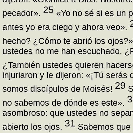
25
pecador».
«Yo no sé si es un p
antes yo era ciego y ahora veo».
hecho? ¿Cómo te abrió los ojos?
ustedes no me han escuchado. ¿P
¿También ustedes quieren hacers
injuriaron y le dijeron: «¡Tú será
29
somos discípulos de Moisés!
S
3
no sabemos de dónde es este».
asombroso: que ustedes no sepan
31
abierto los ojos.
Sabemos que D