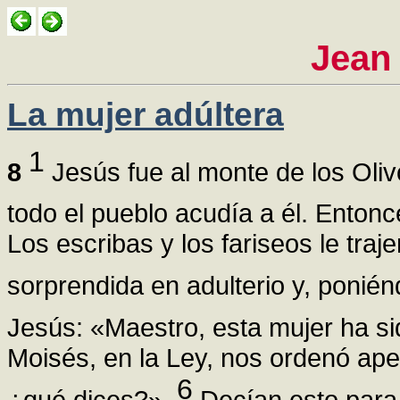
Jean
La mujer adúltera
1
8
Jesús fue al monte de los Oli
todo el pueblo acudía a él. Ento
Los escribas y los fariseos le tra
sorprendida en adulterio y, ponié
Jesús: «Maestro, esta mujer ha si
Moisés, en la Ley, nos ordenó ape
6
¿qué dices?».
Decían esto para 