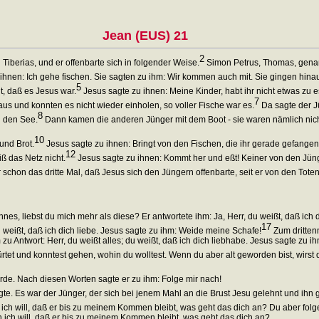
Jean (EUS) 21
2
berias, und er offenbarte sich in folgender Weise.
Simon Petrus, Thomas, genan
hnen: Ich gehe fischen. Sie sagten zu ihm: Wir kommen auch mit. Sie gingen hinaus 
5
, daß es Jesus war.
Jesus sagte zu ihnen: Meine Kinder, habt ihr nicht etwas zu 
7
us und konnten es nicht wieder einholen, so voller Fische war es.
Da sagte der Jü
8
n den See.
Dann kamen die anderen Jünger mit dem Boot - sie waren nämlich nicht
10
und Brot.
Jesus sagte zu ihnen: Bringt von den Fischen, die ihr gerade gefangen
12
ß das Netz nicht.
Jesus sagte zu ihnen: Kommt her und eßt! Keiner von den Jüng
schon das dritte Mal, daß Jesus sich den Jüngern offenbarte, seit er von den Tote
es, liebst du mich mehr als diese? Er antwortete ihm: Ja, Herr, du weißt, daß ich
17
u weißt, daß ich dich liebe. Jesus sagte zu ihm: Weide meine Schafe!
Zum dritten
m zu Antwort: Herr, du weißt alles; du weißt, daß ich dich liebhabe. Jesus sagte zu
ürtet und konntest gehen, wohin du wolltest. Wenn du aber alt geworden bist, wirst
de. Nach diesen Worten sagte er zu ihm: Folge mir nach!
e. Es war der Jünger, der sich bei jenem Mahl an die Brust Jesu gelehnt und ihn gef
ich will, daß er bis zu meinem Kommen bleibt, was geht das dich an? Du aber folg
enn ich will, daß er bis zu meinem Kommen bleibt, was geht das dich an?