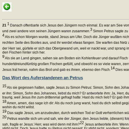
1
21
Danach offenbarte sich Jesus den Jüngern noch einmal. Es war am See von Ti
3
und zwei andere von seinen Jüngern waren zusammen.
Simon Petrus sagte zu i
4
Als es schon Morgen wurde, stand Jesus am Ufer. Doch die Jünger wußten nicht
rechten Seite des Bootes aus, und ihr werdet etwas fangen. Sie warfen das Netz a
der Herr sei, gürtete er sich das Obergewand um, weil er nackt war, und sprang i
den Fischen hinter sich her.
9
Als sie an Land gingen, sahen sie am Boden ein Kohlenfeuer und darauf Fisch 
hundertdreiundfünfzig großen Fischen gefüllt, und obwohl es so viele waren, zerri
14
Jesus trat heran, nahm das Brot und gab es ihnen, ebenso den Fisch.
Dies war 
Das Wort des Auferstandenen an Petrus
15
Als sie gegessen hatten, sagte Jesus zu Simon Petrus: Simon, Sohn des Johann
er ihn: Simon, Sohn des Johannes, liebst du mich? Er antwortete ihm: Ja, Herr, d
traurig, weil Jesus ihn zum drittenmal gefragt hatte: Hast du mich lieb? Er gab ih
18
Amen, amen, das sage ich dir: Als du noch jung warst, hast du dich selbst geg
wohin du nicht willst.
19
Das sagte Jesus, um anzudeuten, durch welchen Tod er Gott verherrlichen wür
20
Petrus wandte sich um und sah, wie der Jünger, den Jesus liebte, (diesem) folgt
22
sah, fragte er Jesus: Herr, was wird denn mit ihm?
Jesus antwortete ihm: Wenn 
stirbt nicht. Doch Jesus hatte zu Petrus nicht gesagt: Er stirbt nicht, sondern: W