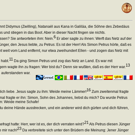
nt Didymus (Zwilling), Natanaël aus Kana in Galiläa, die Söhne des Zebedäus
und stiegen in das Boot. Aber in dieser Nacht fingen sie nichts.
6
essen? Sie antworteten ihm: Nein.
Er aber sagte zu ihnen: Werft das Netz auf der
nger, den Jesus liebte, zu Petrus: Es ist der Herr! Als Simon Petrus hörte, daß es
 weit vom Land entfernt, nur etwa zweihundert Ellen - und zogen das Netz mit
11
 habt.
Da ging Simon Petrus und zog das Netz an Land. Es war mit
13
ern wagte ihn zu fragen: Wer bist du? Denn sie wußten, daß es der Herr war.
n auferstanden war.
16
 dich liebe. Jesus sagte zu ihm: Weide meine Lämmer!
Zum zweitenmal fragte
mal fragte er ihn: Simon, Sohn des Johannes, liebst du mich? Da wurde Petrus
 ihm: Weide meine Schafe!
 du deine Hände ausstrecken, und ein anderer wird dich gürten und dich führen,
21
ragt hatte: Herr, wer ist es, der dich verraten wird?
Als Petrus diesen Jünger
23
e mir nach!
Da verbreitete sich unter den Brüdern die Meinung: Jener Jünger