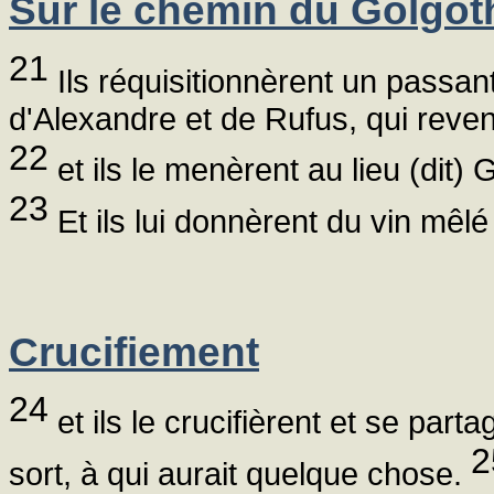
Sur le chemin du Golgot
21
Ils réquisitionnèrent un passan
d'Alexandre et de Rufus, qui reven
22
et ils le menèrent au lieu (dit) 
23
Et ils lui donnèrent du vin mêlé 
Crucifiement
24
et ils le crucifièrent et se part
2
sort, à qui aurait quelque chose.