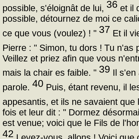
36
possible, s'éloignât de lui,
et il
possible, détournez de moi ce cal
37
ce que vous (voulez) ! "
Et il vi
Pierre : " Simon, tu dors ! Tu n'as
Veillez et priez afin que vous n'ent
39
mais la chair es faible. "
Il s'en
40
parole.
Puis, étant revenu, il l
appesantis, et ils ne savaient que 
fois et leur dit : " Dormez désorm
est venue; voici que le Fils de l'
42
Levez-vous, allons ! Voici que c