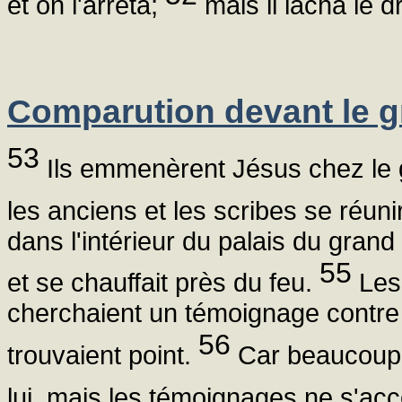
et on l'arrêta;
mais il lâcha le d
Comparution devant le g
53
Ils emmenèrent Jésus chez le gr
les anciens et les scribes se réuni
dans l'intérieur du palais du grand p
55
et se chauffait près du feu.
Les 
cherchaient un témoignage contre J
56
trouvaient point.
Car beaucoup 
lui, mais les témoignages ne s'ac