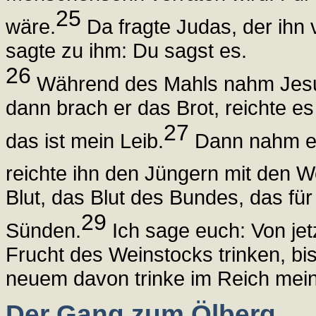
25
wäre.
Da fragte Judas, der ihn 
sagte zu ihm: Du sagst es.
26
Während des Mahls nahm Jesus
dann brach er das Brot, reichte e
27
das ist mein Leib.
Dann nahm er
reichte ihn den Jüngern mit den Wo
Blut, das Blut des Bundes, das fü
29
Sünden.
Ich sage euch: Von jet
Frucht des Weinstocks trinken, bi
neuem davon trinke im Reich mein
Der Gang zum Ölberg