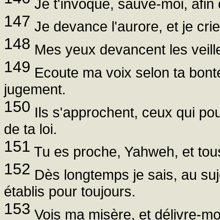
Je t'invoque, sauve-moi, afin
147
Je devance l'aurore, et je crie
148
Mes yeux devancent les veilles
149
Ecoute ma voix selon ta bonté
jugement.
150
Ils s'approchent, ceux qui pou
de ta loi.
151
Tu es proche, Yahweh, et tou
152
Dès longtemps je sais, au suj
établis pour toujours.
153
Vois ma misère, et délivre-moi,