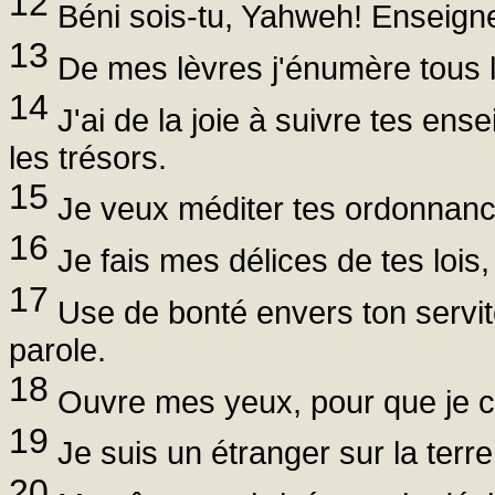
12
Béni sois-tu, Yahweh! Enseigne
13
De mes lèvres j'énumère tous 
14
J'ai de la joie à suivre tes en
les trésors.
15
Je veux méditer tes ordonnances
16
Je fais mes délices de tes lois, 
17
Use de bonté envers ton serviteu
parole.
18
Ouvre mes yeux, pour que je con
19
Je suis un étranger sur la te
20