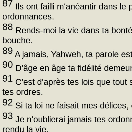
87
Ils ont failli m'anéantir dans l
ordonnances.
88
Rends-moi la vie dans ta bonté,
bouche.
89
A jamais, Yahweh, ta parole est
90
D'âge en âge ta fidélité demeure
91
C'est d'après tes lois que tout s
tes ordres.
92
Si ta loi ne faisait mes délices,
93
Je n'oublierai jamais tes ordon
rendu la vie.