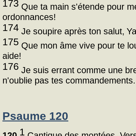
173
Que ta main s'étende pour me s
ordonnances!
174
Je soupire après ton salut, Yah
175
Que mon âme vive pour te lou
aide!
176
Je suis errant comme une breb
n'oublie pas tes commandements.
Psaume 120
1
120
Cantique des montées. Vers 