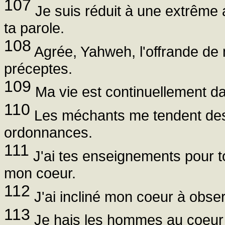
107
Je suis réduit à une extrême a
ta parole.
108
Agrée, Yahweh, l'offrande de 
préceptes.
109
Ma vie est continuellement dan
110
Les méchants me tendent des p
ordonnances.
111
J'ai tes enseignements pour tou
mon coeur.
112
J'ai incliné mon coeur à observe
113
Je hais les hommes au coeur do