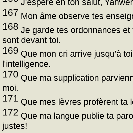
J'espère en ton salut, Yahwe
167
Mon âme observe tes enseigne
168
Je garde tes ordonnances et 
sont devant toi.
169
Que mon cri arrive jusqu'à to
l'intelligence.
170
Que ma supplication parvienne 
moi.
171
Que mes lèvres profèrent ta l
172
Que ma langue publie ta par
justes!