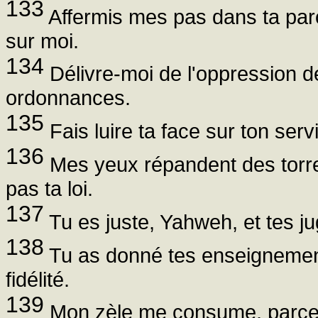
133
Affermis mes pas dans ta paro
sur moi.
134
Délivre-moi de l'oppression d
ordonnances.
135
Fais luire ta face sur ton serv
136
Mes yeux répandent des torre
pas ta loi.
137
Tu es juste, Yahweh, et tes j
138
Tu as donné tes enseignements
fidélité.
139
Mon zèle me consume, parce 