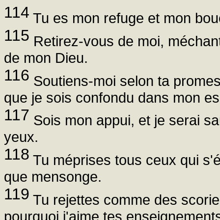
114
Tu es mon refuge et mon boucli
115
Retirez-vous de moi, méchant
de mon Dieu.
116
Soutiens-moi selon ta promess
que je sois confondu dans mon e
117
Sois mon appui, et je serai sau
yeux.
118
Tu méprises tous ceux qui s'éc
que mensonge.
119
Tu rejettes comme des scories
pourquoi j'aime tes enseignements