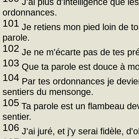
J'ai plus d'intelligence que les
ordonnances.
101
Je retiens mon pied loin de to
parole.
102
Je ne m'écarte pas de tes préce
103
Que ta parole est douce à mon
104
Par tes ordonnances je deviens
sentiers du mensonge.
105
Ta parole est un flambeau de
sentier.
106
J'ai juré, et j'y serai fidèle, 