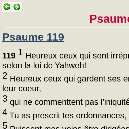
Psaume
Psaume 119
1
119
Heureux ceux qui sont irrép
selon la loi de Yahweh!
2
Heureux ceux qui gardent ses en
leur coeur,
3
qui ne commenttent pas l'iniquit
4
Tu as prescrit tes ordonnances, 
5
Puissent mes voies être dirigées,