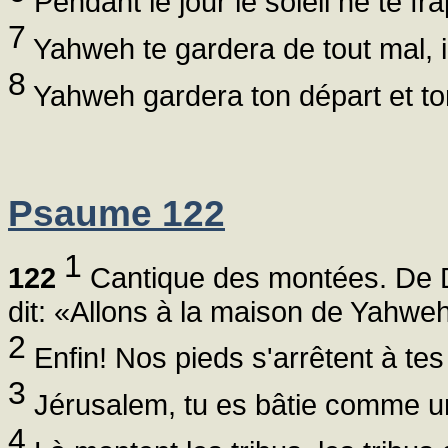
Pendant le jour le soleil ne te fra
7
Yahweh te gardera de tout mal, i
8
Yahweh gardera ton départ et ton
Psaume 122
1
122
Cantique des montées. De Da
dit: «Allons à la maison de Yahwe
2
Enfin! Nos pieds s'arrêtent à te
3
Jérusalem, tu es bâtie comme une
4