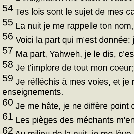
54
Tes lois sont le sujet de mes c
55
La nuit je me rappelle ton nom, 
56
Voici la part qui m'est donnée:
57
Ma part, Yahweh, je le dis, c'es
58
Je t'implore de tout mon coeur; 
59
Je réfléchis à mes voies, et j
enseignements.
60
Je me hâte, je ne diffère poin
61
Les pièges des méchants m'envir
62
Au milieu de la nuit, je me lèv