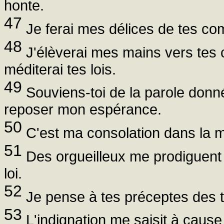
honte.
47
Je ferai mes délices de tes co
48
J'élèverai mes mains vers tes
méditerai tes lois.
49
Souviens-toi de la parole donnée
reposer mon espérance.
50
C'est ma consolation dans la mi
51
Des orgueilleux me prodiguent le
loi.
52
Je pense à tes préceptes des 
53
L'indignation me saisit à cause