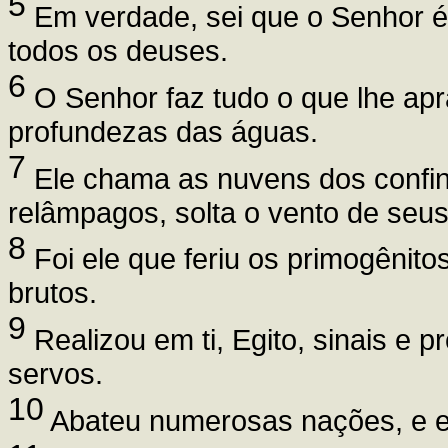
5
Em verdade, sei que o Senhor é
todos os deuses.
6
O Senhor faz tudo o que lhe apra
profundezas das águas.
7
Ele chama as nuvens dos confin
relâmpagos, solta o vento de seus
8
Foi ele que feriu os primogênit
brutos.
9
Realizou em ti, Egito, sinais e p
servos.
10
Abateu numerosas nações, e e