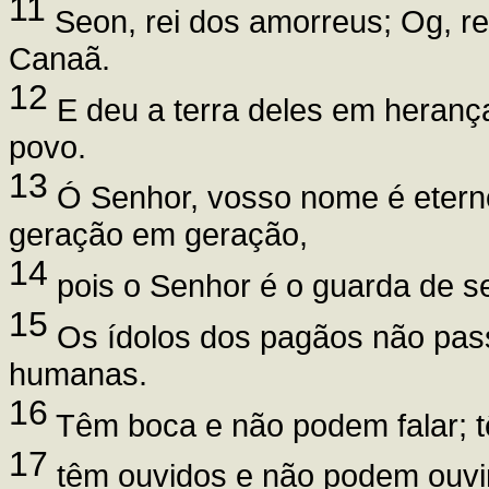
11
Seon, rei dos amorreus; Og, re
Canaã.
12
E deu a terra deles em herança
povo.
13
Ó Senhor, vosso nome é etern
geração em geração,
14
pois o Senhor é o guarda de s
15
Os ídolos dos pagãos não pas
humanas.
16
Têm boca e não podem falar; t
17
têm ouvidos e não podem ouvir