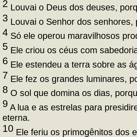
2
Louvai o Deus dos deuses, porqu
3
Louvai o Senhor dos senhores, p
4
Só ele operou maravilhosos prod
5
Ele criou os céus com sabedoria
6
Ele estendeu a terra sobre as ág
7
Ele fez os grandes luminares, po
8
O sol que domina os dias, porqu
9
A lua e as estrelas para presidir
eterna.
10
Ele feriu os primogênitos dos e