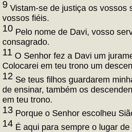
9
Vistam-se de justiça os vossos s
vossos fiéis.
10
Pelo nome de Davi, vosso servo
consagrado.
11
O Senhor fez a Davi um juramen
Colocarei em teu trono um descen
12
Se teus filhos guardarem minha
de ensinar, também os descendent
em teu trono.
13
Porque o Senhor escolheu Sião,
14
É aqui para sempre o lugar de 