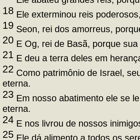
18
Ele exterminou reis poderosos,
19
Seon, rei dos amorreus, porque
20
E Og, rei de Basã, porque sua 
21
E deu a terra deles em herança
22
Como patrimônio de Israel, seu
eterna.
23
Em nosso abatimento ele se le
eterna.
24
E nos livrou de nossos inimigos
25
Ele dá alimento a todos os ser