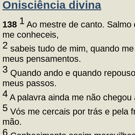
Onisciência divina
1
138
Ao mestre de canto. Salmo d
me conheceis,
2
sabeis tudo de mim, quando me 
meus pensamentos.
3
Quando ando e quando repouso,
meus passos.
4
A palavra ainda me não chegou à 
5
Vós me cercais por trás e pela 
mão.
6