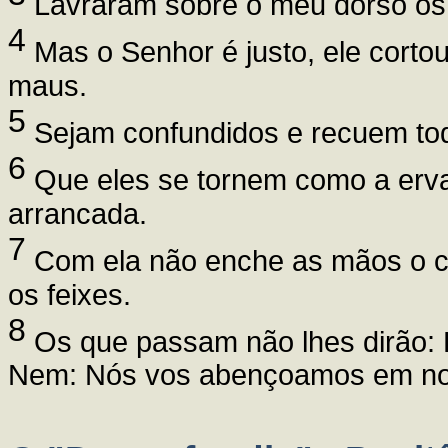
Lavraram sobre o meu dorso os l
4
Mas o Senhor é justo, ele corto
maus.
5
Sejam confundidos e recuem tod
6
Que eles se tornem como a erva
arrancada.
7
Com ela não enche as mãos o c
os feixes.
8
Os que passam não lhes dirão: 
Nem: Nós vos abençoamos em no