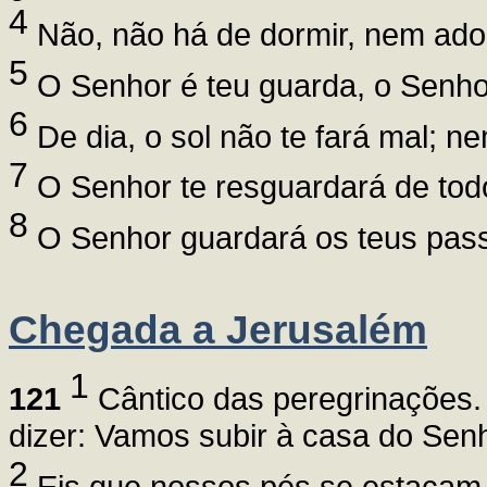
4
Não, não há de dormir, nem ador
5
O Senhor é teu guarda, o Senhor
6
De dia, o sol não te fará mal; ne
7
O Senhor te resguardará de todo
8
O Senhor guardará os teus pass
Chegada a Jerusalém
1
121
Cântico das peregrinações.
dizer: Vamos subir à casa do Senh
2
Eis que nossos pés se estacam d