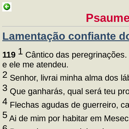
Psaume
Lamentação confiante do
1
119
Cântico das peregrinações. 
e ele me atendeu.
2
Senhor, livrai minha alma dos lá
3
Que ganharás, qual será teu prov
4
Flechas agudas de guerreiro, ca
5
Ai de mim por habitar em Mesec
6