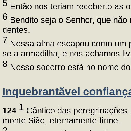
5
Então nos teriam recoberto as 
6
Bendito seja o Senhor, que não
dentes.
7
Nossa alma escapou como um pá
se a armadilha, e nos achamos liv
8
Nosso socorro está no nome do S
Inquebrantãvel confianç
1
124
Cântico das peregrinações.
monte Sião, eternamente firme.
2