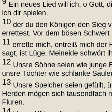
9
Ein neues Lied will ich, o Gott, d
ich dir spielen,
10
der du den Königen den Sieg ve
errettest. Vor dem bösen Schwert
11
errette mich, entreiß mich der
sagt, ist Lüge, Meineide schwört i
12
Unsre Söhne seien wie junge 
unsre Töchter wie schlanke Säulen
13
Unsre Speicher seien gefüllt, ü
Herden mögen sich tausendfach m
Fluren.
14