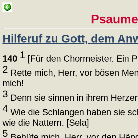
Psaume
Hilferuf zu Gott, dem A
1
140
[Für den Chormeister. Ein P
2
Rette mich, Herr, vor bösen Men
mich!
3
Denn sie sinnen in ihrem Herzen 
4
Wie die Schlangen haben sie sch
wie die Nattern. [Sela]
5
Behüte mich, Herr, vor den Hände