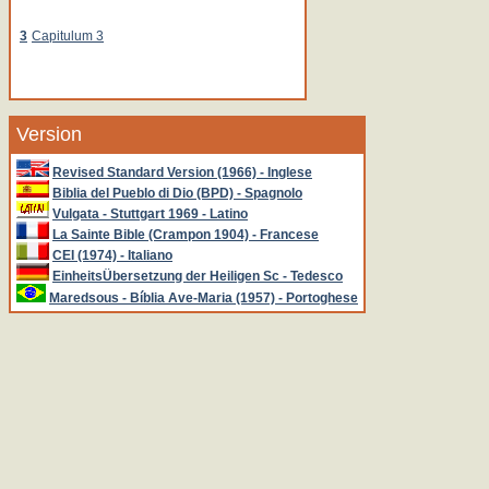
3
Capitulum 3
Version
Revised Standard Version (1966) - Inglese
Biblia del Pueblo di Dio (BPD) - Spagnolo
Vulgata - Stuttgart 1969 - Latino
La Sainte Bible (Crampon 1904) - Francese
CEI (1974) - Italiano
EinheitsÜbersetzung der Heiligen Sc - Tedesco
Maredsous - Bíblia Ave-Maria (1957) - Portoghese