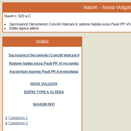
Naum - Nova Vulgat
Naum c. 620 a.C.
Sacrosancti Oecumenici Concilii Vaticani II, ratione habita iussu Pauli PP. VI 
Editio typica altera
Index
Sacrosancti Oecumenici Concilii Vaticani II
Ratione habita iussu Pauli PP. VI recognita
Auctoritate Ioannis Pauli PP. II promulgata
NOVA VULGATA
EDITIO TYPICA ALTERA
NAHUM (NV)
1
Capitulum 1
2
Capitulum 2