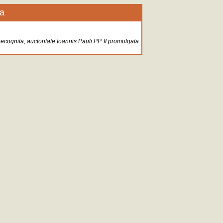
a
recognita, auctoritate Ioannis Pauli PP. II promulgata