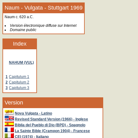
Naum - Vulgata - Stuttgart 1969
Naum c. 620 a.C.
Version électronique diffuse sur Internet
Domaine public
Index
NAHUM (VUL)
1
Capitulum 1
2
Capitulum 2
3
Capitulum 3
Version
Nova Vulgata - Latino
Revised Standard Version (1966) - Inglese
Biblia del Pueblo di Dio (BPD) - Spagnolo
La Sainte Bible (Crampon 1904) - Francese
CEI (1974) - Italiano