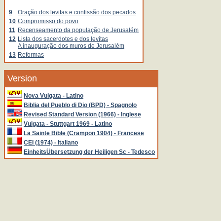
9
Oração dos levitas e confissão dos pecados
10
Compromisso do povo
11
Recenseamento da população de Jerusalém
12
Lista dos sacerdotes e dos levítas
A inauguração dos muros de Jerusalém
13
Reformas
Version
Nova Vulgata - Latino
Biblia del Pueblo di Dio (BPD) - Spagnolo
Revised Standard Version (1966) - Inglese
Vulgata - Stuttgart 1969 - Latino
La Sainte Bible (Crampon 1904) - Francese
CEI (1974) - Italiano
EinheitsÜbersetzung der Heiligen Sc - Tedesco