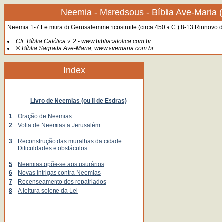
Neemia - Maredsous - Bíblia Ave-Maria 
Neemia 1-7 Le mura di Gerusalemme ricostruite (circa 450 a.C.) 8-13 Rinnovo de
Cfr. Bíblia Católica v. 2 - www.bibliacatolica.com.br
® Bíblia Sagrada Ave-Maria, www.avemaria.com.br
Index
Livro de Neemias (ou II de Esdras)
1
Oração de Neemias
2
Volta de Neemias a Jerusalém
3
Reconstrução das muralhas da cidade
Dificuldades e obstáculos
5
Neemias opõe-se aos usurários
6
Novas intrigas contra Neemias
7
Recenseamento dos repatriados
8
A leitura solene da Lei