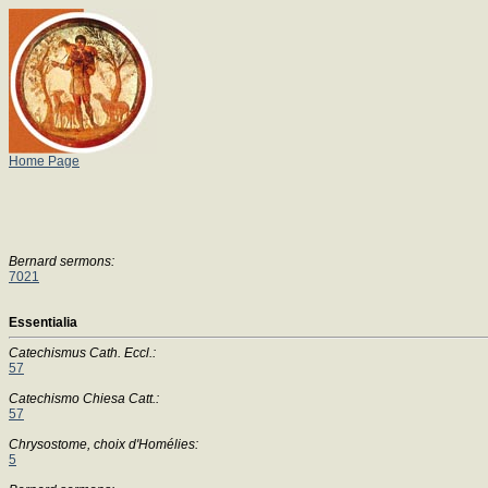
Home Page
Bernard sermons:
7021
Essentialia
Catechismus Cath. Eccl.:
57
Catechismo Chiesa Catt.:
57
Chrysostome, choix d'Homélies:
5