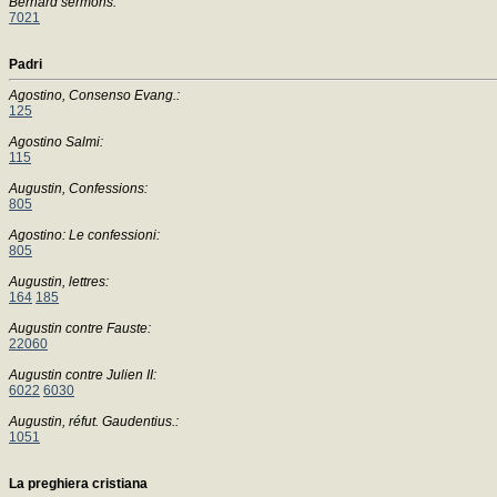
Bernard sermons:
7021
Padri
Agostino, Consenso Evang.:
125
Agostino Salmi:
115
Augustin, Confessions:
805
Agostino: Le confessioni:
805
Augustin, lettres:
164
185
Augustin contre Fauste:
22060
Augustin contre Julien II:
6022
6030
Augustin, réfut. Gaudentius.:
1051
La preghiera cristiana