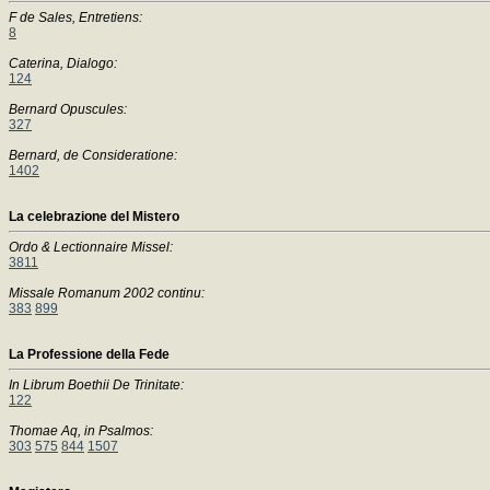
F de Sales, Entretiens:
8
Caterina, Dialogo:
124
Bernard Opuscules:
327
Bernard, de Consideratione:
1402
La celebrazione del Mistero
Ordo & Lectionnaire Missel:
3811
Missale Romanum 2002 continu:
383
899
La Professione della Fede
In Librum Boethii De Trinitate:
122
Thomae Aq, in Psalmos:
303
575
844
1507