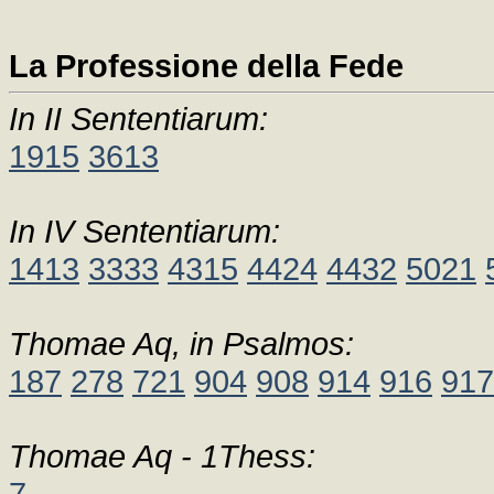
La Professione della Fede
In II Sententiarum:
1915
3613
In IV Sententiarum:
1413
3333
4315
4424
4432
5021
Thomae Aq, in Psalmos:
187
278
721
904
908
914
916
917
Thomae Aq - 1Thess:
7