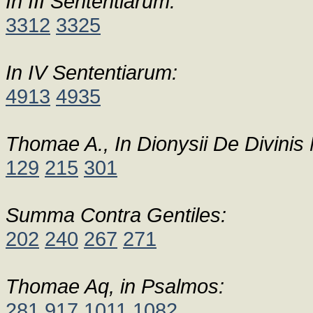
In III Sententiarum:
3312
3325
In IV Sententiarum:
4913
4935
Thomae A., In Dionysii De Divinis
129
215
301
Summa Contra Gentiles:
202
240
267
271
Thomae Aq, in Psalmos:
281
917
1011
1082