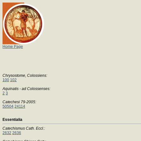
Home Page
Chrysostome, Colossiens:
100
102
Aquinatis - ad Colossenses:
2
3
Catechesi 79-2005:
50504
24114
Essentialia
Catechismus Cath. Eccl.:
2632
2636