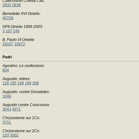
Catechismo Chiesa Catt.:
2632
2636
Benedetto XVI Omelie:
40709
GPII Omelie 1996-2005:
3
107
249
B. Paolo VI Omelie:
29107
10672
Padri
Agostino: Le confessioni:
604
Augustin, lettres:
128
185
198
199
208
Augustin, contre Donatistes:
1046
Augustin contre Cresconius:
3043
4071
Chrysostome sur 1Co:
3701
Chrysostome sur 2Co:
103
3002