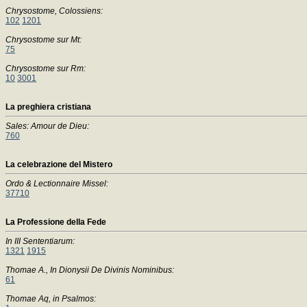
Chrysostome, Colossiens:
102
1201
Chrysostome sur Mt:
75
Chrysostome sur Rm:
10
3001
La preghiera cristiana
Sales: Amour de Dieu:
760
La celebrazione del Mistero
Ordo & Lectionnaire Missel:
37710
La Professione della Fede
In III Sententiarum:
1321
1915
Thomae A., In Dionysii De Divinis Nominibus:
61
Thomae Aq, in Psalmos: