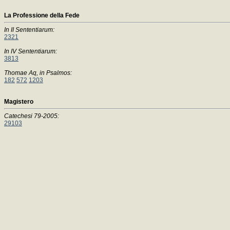
La Professione della Fede
In II Sententiarum:
2321
In IV Sententiarum:
3813
Thomae Aq, in Psalmos:
182
572
1203
Magistero
Catechesi 79-2005:
29103