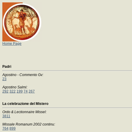
Home Page
Padri
Agostino - Commento Gv:
23
Agostino Salmi:
292
322
199
74
267
La celebrazione del Mistero
Ordo & Lectionnaire Missel:
3811
Missale Romanum 2002 continu:
764
899