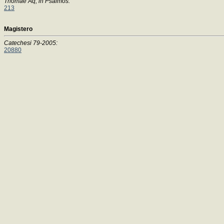
Thomae Aq, in Psalmos:
213
Magistero
Catechesi 79-2005:
20880