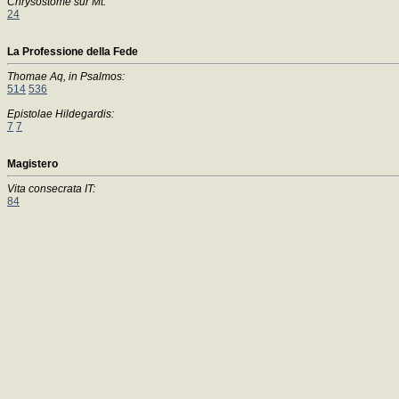
Chrysostome sur Mt:
24
La Professione della Fede
Thomae Aq, in Psalmos:
514
536
Epistolae Hildegardis:
7
7
Magistero
Vita consecrata IT:
84