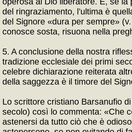
operosa al Dio liberatore. E, se la
del ringraziamento, l’ultima è quell
del Signore «dura per sempre» (v. 3
conosce sosta, risuona nella pregh
5. A conclusione della nostra rifl
tradizione ecclesiale dei primi secol
celebre dichiarazione reiterata altr
della saggezza è il timore del Sign
Lo scrittore cristiano Barsanufio d
secolo) così lo commenta: «Che co
astenersi da tutto ciò che è odio
astenersene, se non evitando di 