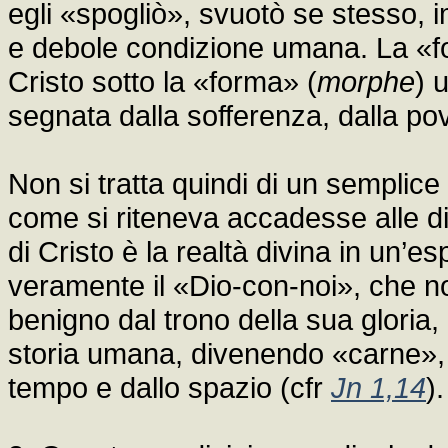
egli «spogliò», svuotò se stesso,
e debole condizione umana. La «f
Cristo sotto la «forma» (
morphe
) 
segnata dalla sofferenza, dalla pove
Non si tratta quindi di un semplic
come si riteneva accadesse alle di
di Cristo è la realtà divina in un’
veramente il «Dio-con-noi», che n
benigno dal trono della sua glori
storia umana, divenendo «carne», o
tempo e dallo spazio (cfr
Jn 1,14
).