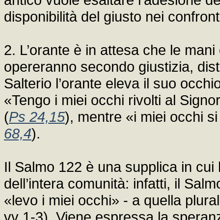
disponibilità del giusto nei confront
2. L’orante è in attesa che le man
opereranno secondo giustizia, dis
Salterio l’orante eleva il suo occh
«Tengo i miei occhi rivolti al Signo
(
Ps 24,15
), mentre «i miei occhi s
68,4
).
Il Salmo 122 è una supplica in cui 
dell’intera comunità: infatti, il Sa
«levo i miei occhi» - a quella plural
vv 1-3). Viene espressa la speran