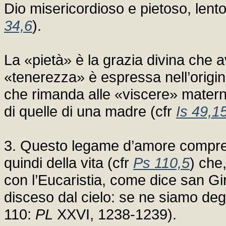
Dio misericordioso e pietoso, lento a
34,6
).
La «pietà» è la grazia divina che av
«tenerezza» è espressa nell’origin
che rimanda alle «viscere» matern
di quelle di una madre (cfr
Is 49,1
3. Questo legame d’amore compren
quindi della vita (cfr
Ps 110,5
) che,
con l’Eucaristia, come dice san G
disceso dal cielo: se ne siamo degn
110:
PL
XXVI, 1238-1239).