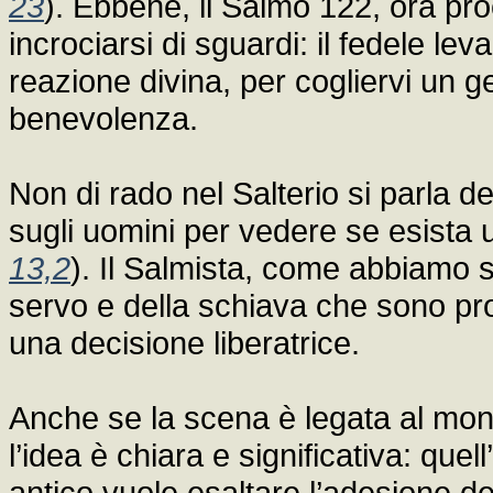
23
). Ebbene, il Salmo 122, ora pro
incrociarsi di sguardi: il fedele le
reazione divina, per cogliervi un g
benevolenza.
Non di rado nel Salterio si parla d
sugli uomini per vedere se esista 
13,2
). Il Salmista, come abbiamo s
servo e della schiava che sono prot
una decisione liberatrice.
Anche se la scena è legata al mondo
l’idea è chiara e significativa: qu
antico vuole esaltare l’adesione d