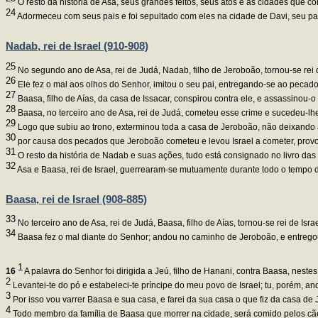
O resto da história de Asa, seus grandes feitos, seus atos e as cidades que c
24
Adormeceu com seus pais e foi sepultado com eles na cidade de Davi, seu pai.
Nadab, rei de Israel (910-908)
25
No segundo ano de Asa, rei de Judá, Nadab, filho de Jeroboão, tornou-se rei d
26
Ele fez o mal aos olhos do Senhor, imitou o seu pai, entregando-se ao pecado
27
Baasa, filho de Aías, da casa de Issacar, conspirou contra ele, e assassinou-
28
Baasa, no terceiro ano de Asa, rei de Judá, cometeu esse crime e sucedeu-lhe
29
Logo que subiu ao trono, exterminou toda a casa de Jeroboão, não deixando a
30
por causa dos pecados que Jeroboão cometeu e levou Israel a cometer, provo
31
O resto da história de Nadab e suas ações, tudo está consignado no livro das 
32
Asa e Baasa, rei de Israel, guerrearam-se mutuamente durante todo o tempo d
Baasa, rei de Israel (908-885)
33
No terceiro ano de Asa, rei de Judá, Baasa, filho de Aías, tornou-se rei de Isra
34
Baasa fez o mal diante do Senhor; andou no caminho de Jeroboão, e entregou
1
16
A palavra do Senhor foi dirigida a Jeú, filho de Hanani, contra Baasa, nestes
2
Levantei-te do pó e estabeleci-te príncipe do meu povo de Israel; tu, porém, 
3
Por isso vou varrer Baasa e sua casa, e farei da sua casa o que fiz da casa de 
4
Todo membro da família de Baasa que morrer na cidade, será comido pelos cãe