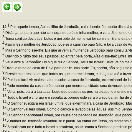
1
14
Por aquele tempo, Abias, filho de Jeroboão, caiu doente. Jeroboão disse à 
2
Disfarça-te, para que não conheçam que és minha mulher, e vai a Silo, onde est
3
Toma contigo dez pães, bolos e um pote de mel, e vai ter com ele. Ele te dirá 
4
Assim fez a mulher de Jeroboão: pôs-se a caminho para Silo, e foi à casa de Aía
5
Mas o Senhor disse-lhe: Eis que aí vem a mulher de Jeroboão para consultar-te a 
6
Ouvindo o ruído dos seus passos, ao entrar pela porta, Aías disse-lhe: Entra, 
7
Vai e dize a Jeroboão: Eis o que diz o Senhor, Deus de Israel: Elevei-te do meio
8
Dividi o reino da casa de Davi para dar-te uma parte. Tu, porém, não seguis
9
Fizeste maiores males que todos os que te precederam, e chegaste até a fazer p
10
Por isso farei vir males maiores sobre a casa de Jeroboão; exterminarei de Isra
11
Todo membro da casa de Jeroboão que morrer na cidade será devorado pelos
12
Volta, pois, para a tua casa. Logo que puseres os pés na cidade, o menino mo
13
Todo o Israel o chorará e o sepultará, porque este será o único da família de
14
O Senhor suscitará em Israel um rei que exterminará a casa de Jeroboão. Mas
15
O Senhor vai ferir Israel. Como o caniço é levado pelas águas, assim o Senhor
16
O Senhor abandonará Israel, por causa dos pecados de Jeroboão, que pecou 
17
A mulher de Jeroboão levantou-se e partiu. Ao entrar em Tersa, no momento e
18
Sepultaram-no e todo o Israel o pranteou, assim como o Senhor o predisse pel
19