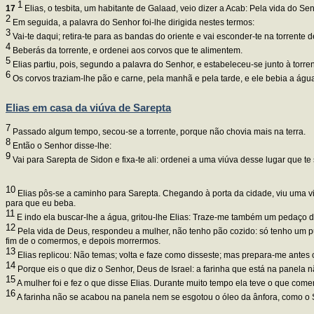
1
17
Elias, o tesbita, um habitante de Galaad, veio dizer a Acab: Pela vida do S
2
Em seguida, a palavra do Senhor foi-lhe dirigida nestes termos:
3
Vai-te daqui; retira-te para as bandas do oriente e vai esconder-te na torrente d
4
Beberás da torrente, e ordenei aos corvos que te alimentem.
5
Elias partiu, pois, segundo a palavra do Senhor, e estabeleceu-se junto à torren
6
Os corvos traziam-lhe pão e carne, pela manhã e pela tarde, e ele bebia a água
Elias em casa da viúva de Sarepta
7
Passado algum tempo, secou-se a torrente, porque não chovia mais na terra.
8
Então o Senhor disse-lhe:
9
Vai para Sarepta de Sidon e fixa-te ali: ordenei a uma viúva desse lugar que te 
10
Elias pôs-se a caminho para Sarepta. Chegando à porta da cidade, viu uma v
para que eu beba.
11
E indo ela buscar-lhe a água, gritou-lhe Elias: Traze-me também um pedaço d
12
Pela vida de Deus, respondeu a mulher, não tenho pão cozido: só tenho um p
fim de o comermos, e depois morrermos.
13
Elias replicou: Não temas; volta e faze como disseste; mas prepara-me antes co
14
Porque eis o que diz o Senhor, Deus de Israel: a farinha que está na panela nã
15
A mulher foi e fez o que disse Elias. Durante muito tempo ela teve o que comer,
16
A farinha não se acabou na panela nem se esgotou o óleo da ânfora, como o Se