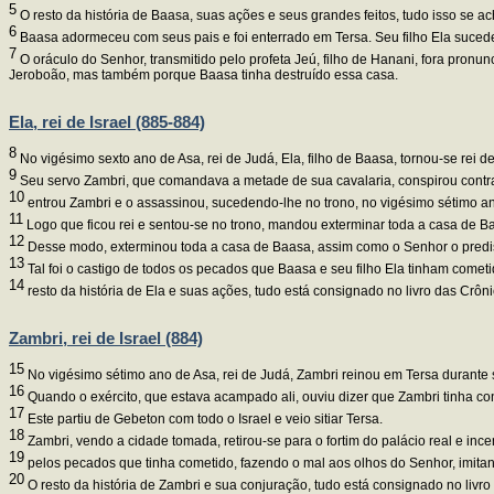
5
O resto da história de Baasa, suas ações e seus grandes feitos, tudo isso se ac
6
Baasa adormeceu com seus pais e foi enterrado em Tersa. Seu filho Ela sucede
7
O oráculo do Senhor, transmitido pelo profeta Jeú, filho de Hanani, fora pronu
Jeroboão, mas também porque Baasa tinha destruído essa casa.
Ela, rei de Israel (885-884)
8
No vigésimo sexto ano de Asa, rei de Judá, Ela, filho de Baasa, tornou-se rei de
9
Seu servo Zambri, que comandava a metade de sua cavalaria, conspirou contra
10
entrou Zambri e o assassinou, sucedendo-lhe no trono, no vigésimo sétimo an
11
Logo que ficou rei e sentou-se no trono, mandou exterminar toda a casa de 
12
Desse modo, exterminou toda a casa de Baasa, assim como o Senhor o predis
13
Tal foi o castigo de todos os pecados que Baasa e seu filho Ela tinham cometi
14
resto da história de Ela e suas ações, tudo está consignado no livro das Crônic
Zambri, rei de Israel (884)
15
No vigésimo sétimo ano de Asa, rei de Judá, Zambri reinou em Tersa durante set
16
Quando o exército, que estava acampado ali, ouviu dizer que Zambri tinha cons
17
Este partiu de Gebeton com todo o Israel e veio sitiar Tersa.
18
Zambri, vendo a cidade tomada, retirou-se para o fortim do palácio real e inc
19
pelos pecados que tinha cometido, fazendo o mal aos olhos do Senhor, imita
20
O resto da história de Zambri e sua conjuração, tudo está consignado no livro 