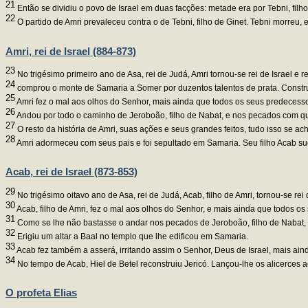
21
Então se dividiu o povo de Israel em duas facções: metade era por Tebni, filho 
22
O partido de Amri prevaleceu contra o de Tebni, filho de Ginet. Tebni morreu, e
Amri, rei de Israel (884-873)
23
No trigésimo primeiro ano de Asa, rei de Judá, Amri tornou-se rei de Israel e 
24
comprou o monte de Samaria a Somer por duzentos talentos de prata. Const
25
Amri fez o mal aos olhos do Senhor, mais ainda que todos os seus predecess
26
Andou por todo o caminho de Jeroboão, filho de Nabat, e nos pecados com que 
27
O resto da história de Amri, suas ações e seus grandes feitos, tudo isso se ac
28
Amri adormeceu com seus pais e foi sepultado em Samaria. Seu filho Acab su
Acab, rei de Israel (873-853)
29
No trigésimo oitavo ano de Asa, rei de Judá, Acab, filho de Amri, tornou-se rei
30
Acab, filho de Amri, fez o mal aos olhos do Senhor, e mais ainda que todos o
31
Como se lhe não bastasse o andar nos pecados de Jeroboão, filho de Nabat, des
32
Erigiu um altar a Baal no templo que lhe edificou em Samaria.
33
Acab fez também a asserá, irritando assim o Senhor, Deus de Israel, mais ain
34
No tempo de Acab, Hiel de Betel reconstruiu Jericó. Lançou-lhe os alicerces a
O profeta Elias