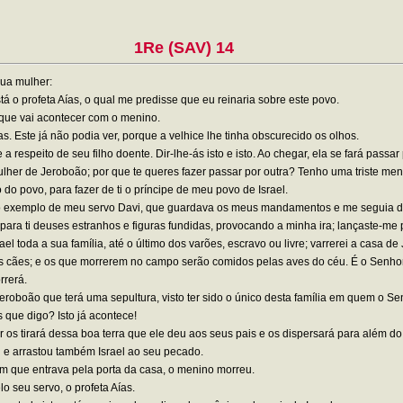
1Re (SAV) 14
sua mulher:
á o profeta Aías, o qual me predisse que eu reinaria sobre este povo.
o que vai acontecer com o menino.
s. Este já não podia ver, porque a velhice lhe tinha obscurecido os olhos.
respeito de seu filho doente. Dir-lhe-ás isto e isto. Ao chegar, ela se fará passar 
mulher de Jeroboão; por que te queres fazer passar por outra? Tenho uma triste men
 do povo, para fazer de ti o príncipe de meu povo de Israel.
te o exemplo de meu servo Davi, que guardava os meus mandamentos e me seguia d
ara ti deuses estranhos e figuras fundidas, provocando a minha ira; lançaste-me p
el toda a sua família, até o último dos varões, escravo ou livre; varrerei a casa d
 cães; e os que morrerem no campo serão comidos pelas aves do céu. É o Senhor
rrerá.
 Jeroboão que terá uma sepultura, visto ter sido o único desta família em quem o S
 que digo? Isto já acontece!
 os tirará dessa boa terra que ele deu aos seus pais e os dispersará para além do
e arrastou também Israel ao seu pecado.
m que entrava pela porta da casa, o menino morreu.
o seu servo, o profeta Aías.