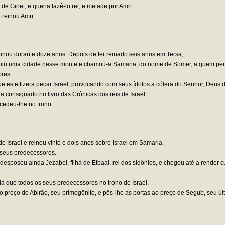
de Ginet, e queria fazê-lo rei, e metade por Amri.
 reinou Amri.
reinou durante doze anos. Depois de ter reinado seis anos em Tersa,
ruiu uma cidade nesse monte e chamou-a Samaria, do nome de Somer, a quem per
ores.
este fizera pecar Israel, provocando com seus ídolos a cólera do Senhor, Deus de
ha consignado no livro das Crônicas dos reis de Israel.
cedeu-lhe no trono.
 de Israel e reinou vinte e dois anos sobre Israel em Samaria.
s seus predecessores.
posou ainda Jezabel, filha de Etbaal, rei dos sidônios, e chegou até a render cul
da que todos os seus predecessores no trono de Israel.
o preço de Abirão, seu primogênito, e pôs-lhe as portas ao preço de Segub, seu úl