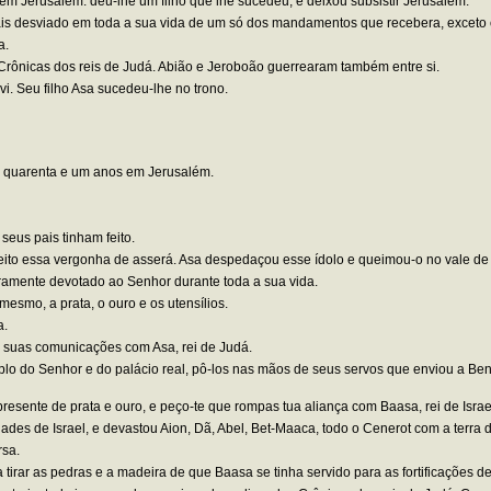
m Jerusalém: deu-lhe um filho que lhe sucedeu, e deixou subsistir Jerusalém.
mais desviado em toda a sua vida de um só dos mandamentos que recebera, exceto 
a.
s Crônicas dos reis de Judá. Abião e Jeroboão guerrearam também entre si.
. Seu filho Asa sucedeu-lhe no trono.
ou quarenta e um anos em Jerusalém.
seus pais tinham feito.
 feito essa vergonha de asserá. Asa despedaçou esse ídolo e queimou-o no vale de
iramente devotado ao Senhor durante toda a sua vida.
esmo, a prata, o ouro e os utensílios.
a.
as suas comunicações com Asa, rei de Judá.
o do Senhor e do palácio real, pô-los nas mãos de seus servos que enviou a Ben-H
esente de prata e ouro, e peço-te que rompas tua aliança com Baasa, rei de Israe
s de Israel, e devastou Aion, Dã, Abel, Bet-Maaca, todo o Cenerot com a terra de
rsa.
tirar as pedras e a madeira de que Baasa se tinha servido para as fortificações 