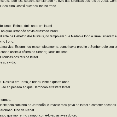
onstruiu, tudo isso se acha consignado no livro das Crônicas dos reis de Judá. Com
 Seu filho Josafá sucedeu-lhe no trono.
e Israel. Reinou dois anos em Israel.
 ao qual Jeroboão havia arrastado Israel.
o diante de Gebeton dos filisteus, no tempo em que Nadab e todo o Israel sitiavam 
 no trono.
lma viva. Exterminou-os completamente, como havia predito o Senhor pelo seu ser
cando assim a cólera do Senhor, Deus de Israel.
Crônicas dos reis de Israel.
e sua vida.
el. Residia em Tersa, e reinou vinte e quatro anos.
-se ao pecado ao qual Jeroboão arrastara Israel.
 termos:
andaste pelo caminho de Jeroboão, e levaste meu povo de Israel a cometer pecados
Jeroboão, filho de Nabat.
s; o que morrer no campo, comê-lo-ão as aves do céu.