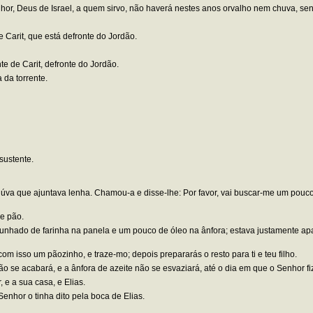
enhor, Deus de Israel, a quem sirvo, não haverá nestes anos orvalho nem chuva, se
e Carit, que está defronte do Jordão.
te de Carit, defronte do Jordão.
 da torrente.
sustente.
iúva que ajuntava lenha. Chamou-a e disse-lhe: Por favor, vai buscar-me um pou
e pão.
unhado de farinha na panela e um pouco de óleo na ânfora; estava justamente ap
m isso um pãozinho, e traze-mo; depois prepararás o resto para ti e teu filho.
o se acabará, e a ânfora de azeite não se esvaziará, até o dia em que o Senhor fiz
 e a sua casa, e Elias.
nhor o tinha dito pela boca de Elias.