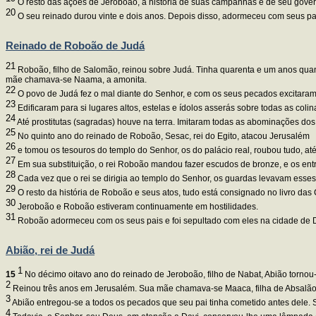
O resto das ações de Jeroboão, a história de suas campanhas e de seu governo,
20
O seu reinado durou vinte e dois anos. Depois disso, adormeceu com seus pai
Reinado de Roboão de Judá
21
Roboão, filho de Salomão, reinou sobre Judá. Tinha quarenta e um anos quand
mãe chamava-se Naama, a amonita.
22
O povo de Judá fez o mal diante do Senhor, e com os seus pecados excitaram-l
23
Edificaram para si lugares altos, estelas e ídolos asserás sobre todas as coli
24
Até prostitutas (sagradas) houve na terra. Imitaram todas as abominações dos
25
No quinto ano do reinado de Roboão, Sesac, rei do Egito, atacou Jerusalém
26
e tomou os tesouros do templo do Senhor, os do palácio real, roubou tudo, 
27
Em sua substituição, o rei Roboão mandou fazer escudos de bronze, e os entr
28
Cada vez que o rei se dirigia ao templo do Senhor, os guardas levavam esses
29
O resto da história de Roboão e seus atos, tudo está consignado no livro das 
30
Jeroboão e Roboão estiveram continuamente em hostilidades.
31
Roboão adormeceu com os seus pais e foi sepultado com eles na cidade de D
Abião, rei de Judá
1
15
No décimo oitavo ano do reinado de Jeroboão, filho de Nabat, Abião tornou-
2
Reinou três anos em Jerusalém. Sua mãe chamava-se Maaca, filha de Absalão
3
Abião entregou-se a todos os pecados que seu pai tinha cometido antes dele. S
4