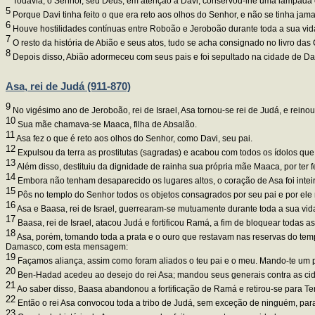
Todavia, o Senhor, seu Deus, em atenção a Davi, conservou-lhe uma lâmpada e
5
Porque Davi tinha feito o que era reto aos olhos do Senhor, e não se tinha ja
6
Houve hostilidades contínuas entre Roboão e Jeroboão durante toda a sua vid
7
O resto da história de Abião e seus atos, tudo se acha consignado no livro da
8
Depois disso, Abião adormeceu com seus pais e foi sepultado na cidade de Davi
Asa, rei de Judá (911-870)
9
No vigésimo ano de Jeroboão, rei de Israel, Asa tornou-se rei de Judá, e rein
10
Sua mãe chamava-se Maaca, filha de Absalão.
11
Asa fez o que é reto aos olhos do Senhor, como Davi, seu pai.
12
Expulsou da terra as prostitutas (sagradas) e acabou com todos os ídolos que 
13
Além disso, destituiu da dignidade de rainha sua própria mãe Maaca, por ter
14
Embora não tenham desaparecido os lugares altos, o coração de Asa foi inte
15
Pôs no templo do Senhor todos os objetos consagrados por seu pai e por ele m
16
Asa e Baasa, rei de Israel, guerrearam-se mutuamente durante toda a sua vid
17
Baasa, rei de Israel, atacou Judá e fortificou Ramá, a fim de bloquear todas 
18
Asa, porém, tomando toda a prata e o ouro que restavam nas reservas do templ
Damasco, com esta mensagem:
19
Façamos aliança, assim como foram aliados o teu pai e o meu. Mando-te um pr
20
Ben-Hadad acedeu ao desejo do rei Asa; mandou seus generais contra as cidade
21
Ao saber disso, Baasa abandonou a fortificação de Ramá e retirou-se para Te
22
Então o rei Asa convocou toda a tribo de Judá, sem exceção de ninguém, para 
23