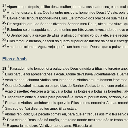
17
Algum tempo depois, o filho desta mulher, dona da casa, adoeceu, e seu mal e
18
A mulher disse a Elias: Que há entre nós dois, homem de Deus? Vieste, pois
19
Dá-me o teu filho, respondeu-lhe Elias. Ele tomou-o dos braços de sua mãe e 
20
Em seguida, orou ao Senhor, dizendo: Senhor, meu Deus, até a uma viúva, que
21
Estendeu-se em seguida sobre o menino por três vezes, invocando de novo o 
22
O Senhor ouviu a oração de Elias: a alma do menino voltou a ele, e ele recup
23
Elias tomou o menino, desceu do quarto superior ao interior da casa e entregou
24
A mulher exclamou: Agora vejo que és um homem de Deus e que a palavra de
Elias e Acab
1
18
Passado muito tempo, foi a palavra de Deus dirigida a Elias no terceiro ano,
2
Elias partiu e foi apresentar-se a Acab. A fome devastava violentamente a Sama
3
Acab mandou chamar Abdias, seu intendente. Abdias era um homem fervoroso
4
Quando Jezabel massacrou os profetas do Senhor, Abdias tomou cem profetas 
5
Acab disse-lhe: Percorre a terra; vai a todas as fontes e a todas as torrentes;
6
E repartiram entre si a terra para percorrê-la. Acab foi por um lado, sozinho, e
7
Enquanto Abdias caminhava, eis que veio Elias ao seu encontro. Abdias reconhe
8
Sim, sou eu. Vai dizer ao teu amo: Elias está aí.
9
Abdias replicou: Que pecado cometi eu, para que entregues assim o teu servo
10
Pela vida de Deus, não há nação, nem reino aonde meu amo não te tenha manda
11
E agora tu me dizes: Vai dizer ao teu amo: Elias está aí.