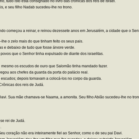
 tudo isto está consignado no livro das crônicas dos reis de Israel.
s, e seu filho Nadab sucedeu-lhe no trono.
o começou a reinar, e reinou dezessete anos em Jerusalém, a cidade que o Senhor
he o zelo mais do que tinham feito os seus pais.
nas e debaixo de tudo que fosse árvore verde.
 povos que o Senhor tinha expulsado de diante dos israelitas.
até mesmo os escudos de ouro que Salomão tinha mandado fazer.
egou aos chefes da guarda da porta do palácio real.
 escudos; depois tornavam a colocá-los no corpo da guarda.
Crônicas dos reis de Judá.
avi. Sua mãe chamava-se Naama, a amonita. Seu filho Abião sucedeu-lhe no tron
se rei de Judá.
.
eu coração não era inteiramente fiel ao Senhor, como o de seu pai Davi.