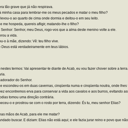
ra tão grave que já não respirava.
, à minha casa para lembrar-me os meus pecados e matar o meu filho?
levou-o ao quarto de cima onde dormia e deitou-o em seu leito.
 me hospeda, quereis afligir, matando-lhe o filho?
Senhor: Senhor, meu Deus, rogo-vos que a alma deste menino volte a ele.
erou a vida.
-o à mãe, dizendo: Vê: teu filho vive.
 Deus está verdadeiramente em teus lábios.
 nestes termos: Vai apresentar-te diante de Acab, eu vou fazer chover sobre a terra
ria.
 adorador do Senhor.
e escondeu-os em duas cavernas, cinqüenta numa e cinqüenta noutra, onde lhes t
 talvez encontremos erva para conservar a vida aos cavalos e aos burros, evitando 
 Abdias tomou uma direção contrária.
ceu-o e prostrou-se com o rosto por terra, dizendo: És tu, meu senhor Elias?
 nas mãos de Acab, para ele me matar?
do buscar. E diziam: Elias não está aqui; e ele fazia jurar reino e povo que nã