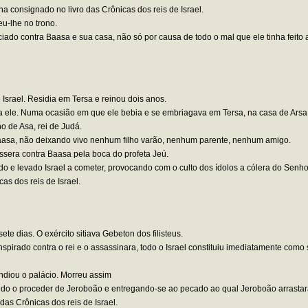
ha consignado no livro das Crônicas dos reis de Israel.
u-lhe no trono.
nciado contra Baasa e sua casa, não só por causa de todo o mal que ele tinha feito
 Israel. Residia em Tersa e reinou dois anos.
 ele. Numa ocasião em que ele bebia e se embriagava em Tersa, na casa de Arsa,
o de Asa, rei de Judá.
Baasa, não deixando vivo nenhum filho varão, nenhum parente, nenhum amigo.
sera contra Baasa pela boca do profeta Jeú.
do e levado Israel a cometer, provocando com o culto dos ídolos a cólera do Senhor
as dos reis de Israel.
e dias. O exército sitiava Gebeton dos filisteus.
pirado contra o rei e o assassinara, todo o Israel constituiu imediatamente como s
endiou o palácio. Morreu assim
ndo o proceder de Jeroboão e entregando-se ao pecado ao qual Jeroboão arrastara
das Crônicas dos reis de Israel.