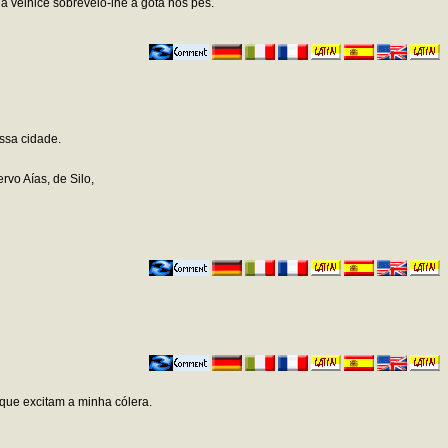
 a velhice sobreveio-lhe a gota nos pés.
essa cidade.
vo Aías, de Silo,
 que excitam a minha cólera.