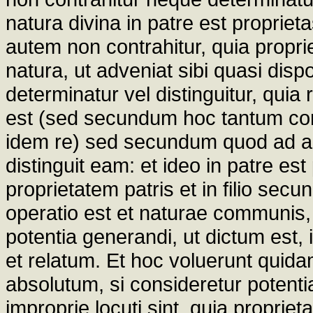
natura divina in patre est proprietas 
autem non contrahitur, quia propri
natura, ut adveniat sibi quasi dis
determinatur vel distinguitur, quia
est (sed secundum hoc tantum co
idem re) sed secundum quod ad alt
distinguit eam: et ideo in patre e
proprietatem patris et in filio sec
operatio est et naturae communis, 
potentia generandi, ut dictum est, 
et relatum. Et hoc voluerunt quid
absolutum, si consideretur potenti
improprie locuti sint, quia proprie