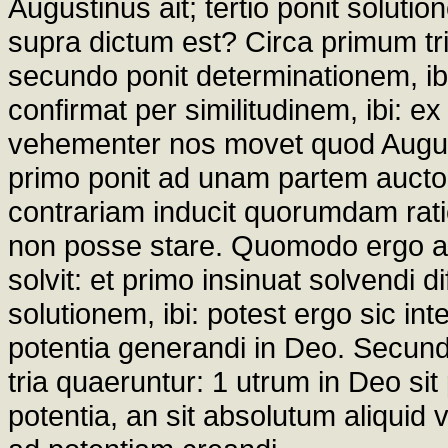
Augustinus ait; tertio ponit soluti
supra dictum est? Circa primum tr
secundo ponit determinationem, ibi
confirmat per similitudinem, ibi: 
vehementer nos movet quod Augusti
primo ponit ad unam partem aucto
contrariam inducit quorumdam rat
non posse stare. Quomodo ergo ac
solvit: et primo insinuat solvendi 
solutionem, ibi: potest ergo sic int
potentia generandi in Deo. Secun
tria quaeruntur: 1 utrum in Deo sit
potentia, an sit absolutum aliquid 