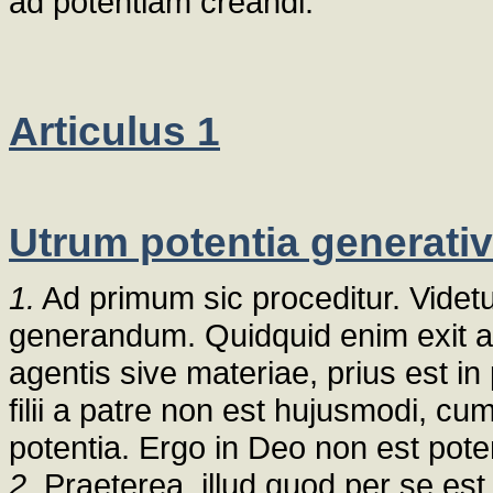
ad potentiam creandi.
Articulus 1
Utrum potentia generativ
1.
Ad primum sic proceditur. Videtu
generandum. Quidquid enim exit ab 
agentis sive materiae, prius est in
filii a patre non est hujusmodi, cu
potentia. Ergo in Deo non est pot
2.
Praeterea, illud quod per se est