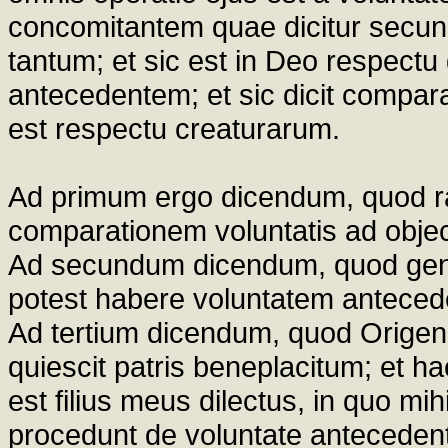
concomitantem quae dicitur sec
tantum; et sic est in Deo respectu g
antecedentem; et sic dicit comparat
est respectu creaturarum.
Ad primum ergo dicendum, quod ra
comparationem voluntatis ad obje
Ad secundum dicendum, quod gene
potest habere voluntatem antecede
Ad tertium dicendum, quod Origene
quiescit patris beneplacitum; et haec
est filius meus dilectus, in quo mi
procedunt de voluntate antecede