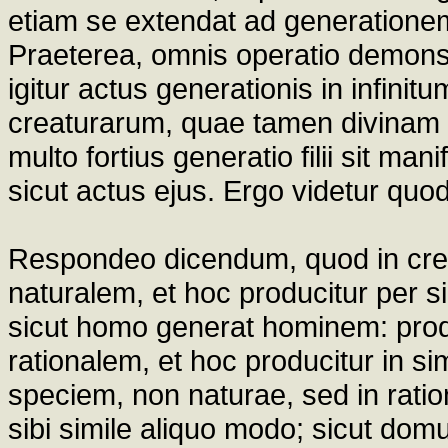
etiam se extendat ad generationem f
Praeterea, omnis operatio demonst
igitur actus generationis in infini
creaturarum, quae tamen divinam 
multo fortius generatio filii sit man
sicut actus ejus. Ergo videtur quod
Respondeo dicendum, quod in creat
naturalem, et hoc producitur per s
sicut homo generat hominem: produ
rationalem, et hoc producitur in s
speciem, non naturae, sed in rat
sibi simile aliquo modo; sicut domus