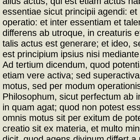
alius actus, qui est etiam actus ha
essentiae sicut principii agendi: et
operatio: et inter essentiam et ta
differens ab utroque, in creaturis e
talis actus est generare; et ideo,
est principium ipsius nisi mediante
Ad tertium dicendum, quod potenti
etiam vere activa; sed superactiv
motus, sed per modum operationis
Philosophum, sicut perfectum ab im
in quam agat; quod non potest es
omnis motus sit per exitum de pote
creatio sit ex materia, et multo m
dicit, quod agens divinum differt a