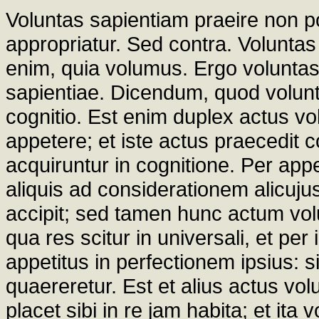
Voluntas sapientiam praeire non pot
appropriatur. Sed contra. Voluntas 
enim, quia volumus. Ergo volunta
sapientiae. Dicendum, quod volun
cognitio. Est enim duplex actus vol
appetere; et iste actus praecedit
acquiruntur in cognitione. Per app
aliquis ad considerationem alicuj
accipit; sed tamen hunc actum volu
qua res scitur in universali, et pe
appetitus in perfectionem ipsius: 
quaereretur. Est et alius actus vol
placet sibi in re jam habita; et ita