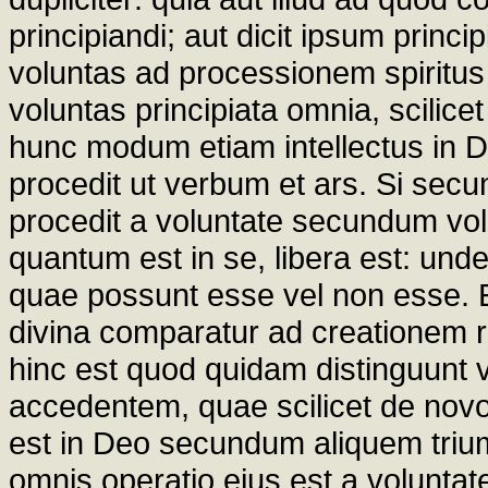
principiandi; aut dicit ipsum princ
voluntas ad processionem spiritus 
voluntas principiata omnia, scilic
hunc modum etiam intellectus in De
procedit ut verbum et ars. Si secu
procedit a voluntate secundum vol
quantum est in se, libera est: unde
quae possunt esse vel non esse. 
divina comparatur ad creationem re
hinc est quod quidam distinguunt vo
accedentem, quae scilicet de novo a
est in Deo secundum aliquem triu
omnis operatio ejus est a voluntat