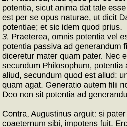
potentia, sicut anima dat tale ess
est per se opus naturae, ut dicit
potentiae; et sic idem quod prius.
3.
Praeterea, omnis potentia vel es
potentia passiva ad generandum 
diceretur mater quam pater. Nec es
secundum Philosophum, potentia ac
aliud, secundum quod est aliud: un
quam agat. Generatio autem filii n
Deo non sit potentia ad generand
Contra, Augustinus arguit: si pate
coaeternum sibi, impotens fuit. Er