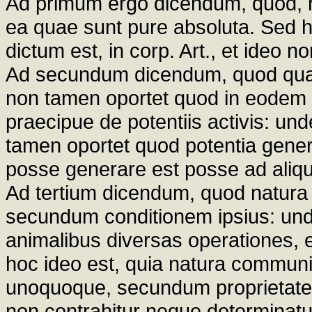
Ad primum ergo dicendum, quod, r
ea quae sunt pure absoluta. Sed h
dictum est, in corp. Art., et ideo 
Ad secundum dicendum, quod quam
non tamen oportet quod in eodem 
praecipue de potentiis activis: un
tamen oportet quod potentia gener
posse generare est posse ad aliqu
Ad tertium dicendum, quod natur
secundum conditionem ipsius: unde
animalibus diversas operationes, et
hoc ideo est, quia natura communis
unoquoque, secundum proprietates 
non contrahitur neque determinatu