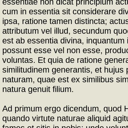
essentiae non dicat principium act
cum in essentia sit considerare div
ipsa, ratione tamen distincta; ac
attributum vel illud, secundum quod 
est ab essentia divina, inquantum i
possunt esse vel non esse, produc
voluntas. Et quia de ratione genera
similitudinem generantis, et hujus 
naturam, quae est ex similibus simi
natura genuit filium.
Ad primum ergo dicendum, quod Hi
quando virtute naturae aliquid agit
fames et sitis in nobis; unde volu