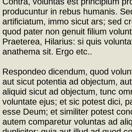
Contra, voluntas est principium p
producuntur in rebus humanis. Sed 
artificiatum, immo sicut ars; sed cr
quod pater non genuit filium volunt
Praeterea, Hilarius: si quis volunt
anathema sit. Ergo etc..
Respondeo dicendum, quod voluntas
aut sicut potentia ad objectum, au
aliquid sicut ad objectum, tunc om
voluntate ejus; et sic potest dici,
esse Deum; et similiter potest conc
autem comparetur voluntas ad aliq
dupliciter: quia aut illud ad quod 