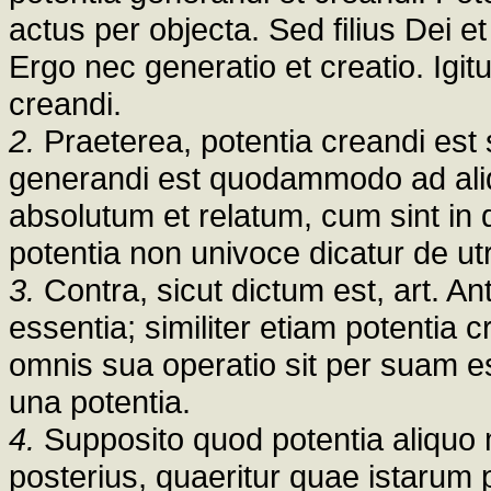
actus per objecta. Sed filius Dei e
Ergo nec generatio et creatio. Igit
creandi.
2.
Praeterea, potentia creandi est 
generandi est quodammodo ad aliqu
absolutum et relatum, cum sint in 
potentia non univoce dicatur de ut
3.
Contra, sicut dictum est, art. An
essentia; similiter etiam potentia
omnis sua operatio sit per suam e
una potentia.
4.
Supposito quod potentia aliquo 
posterius, quaeritur quae istarum p