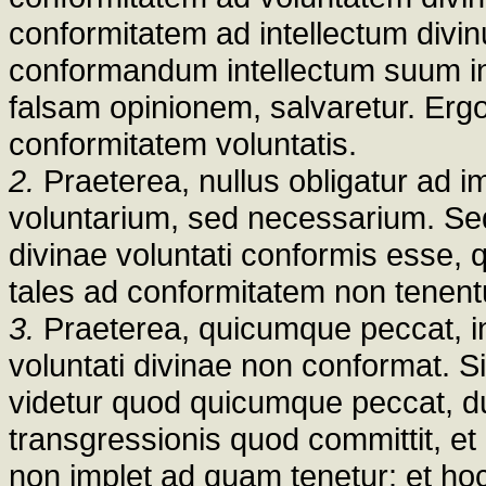
conformitatem ad intellectum div
conformandum intellectum suum inte
falsam opinionem, salvaretur. Ergo
conformitatem voluntatis.
2.
Praeterea, nullus obligatur ad i
voluntarium, sed necessarium. Sed
divinae voluntati conformis esse,
tales ad conformitatem non tenent
3.
Praeterea, quicumque peccat, i
voluntati divinae non conformat. 
videtur quod quicumque peccat, dup
transgressionis quod committit, e
non implet ad quam tenetur: et hoc