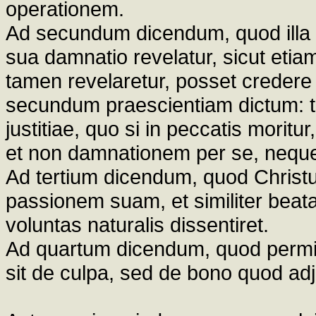
operationem.
Ad secundum dicendum, quod illa pos
sua damnatio revelatur, sicut etiam
tamen revelaretur, posset crede
secundum praescientiam dictum: t
justitiae, quo si in peccatis morit
et non damnationem per se, nequ
Ad tertium dicendum, quod Christus
passionem suam, et similiter beata
voluntas naturalis dissentiret.
Ad quartum dicendum, quod permis
sit de culpa, sed de bono quod adj