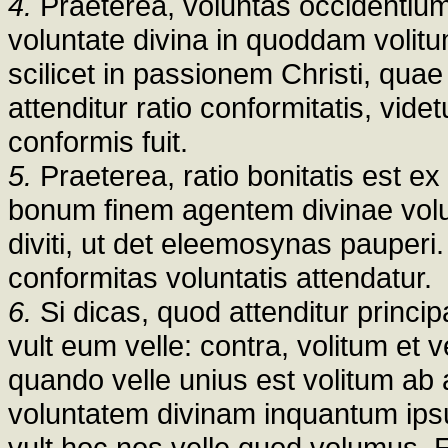
4.
Praeterea, voluntas occidentiu
voluntate divina in quoddam voli
scilicet in passionem Christi, qu
attenditur ratio conformitatis, vid
conformis fuit.
5.
Praeterea, ratio bonitatis est ex
bonum finem agentem divinae volunt
diviti, ut det eleemosynas pauperi
conformitas voluntatis attendatur.
6.
Si dicas, quod attenditur princi
vult eum velle: contra, volitum et 
quando velle unius est volitum ab 
voluntatem divinam inquantum ipsu
vult hoc nos velle quod volumus.