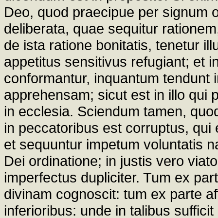
Deo, quod praecipue per signum op
deliberata, quae sequitur ratione
de ista ratione bonitatis, tenetur i
appetitus sensitivus refugiant; et i
conformantur, inquantum tendunt
apprehensam; sicut est in illo qui pi
in ecclesia. Sciendum tamen, quod 
in peccatoribus est corruptus, qui 
et sequuntur impetum voluntatis n
Dei ordinatione; in justis vero via
imperfectus dupliciter. Tum ex par
divinam cognoscit: tum ex parte af
inferioribus: unde in talibus suffici