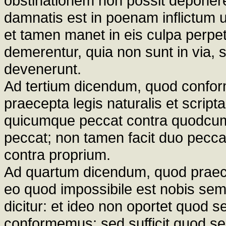
obstinationem non possit deponere,
damnatis est in poenam inflictum 
et tamen manet in eis culpa perp
demerentur, quia non sunt in via, 
devenerunt.
Ad tertium dicendum, quod confor
praecepta legis naturalis et scrip
quicumque peccat contra quodcum
peccat; non tamen facit duo pecc
contra proprium.
Ad quartum dicendum, quod praece
eo quod impossibile est nobis sempe
dicitur: et ideo non oportet quod
conformemus; sed sufficit quod se