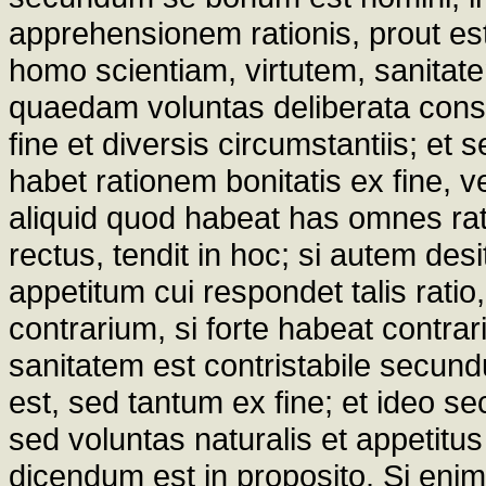
apprehensionem rationis, prout est
homo scientiam, virtutem, sanitate
quaedam voluntas deliberata conse
fine et diversis circumstantiis; e
habet rationem bonitatis ex fine, ve
aliquid quod habeat has omnes ratio
rectus, tendit in hoc; si autem desi
appetitum cui respondet talis ratio
contrarium, si forte habeat contrar
sanitatem est contristabile sec
est, sed tantum ex fine; et ideo se
sed voluntas naturalis et appetitus
dicendum est in proposito. Si eni