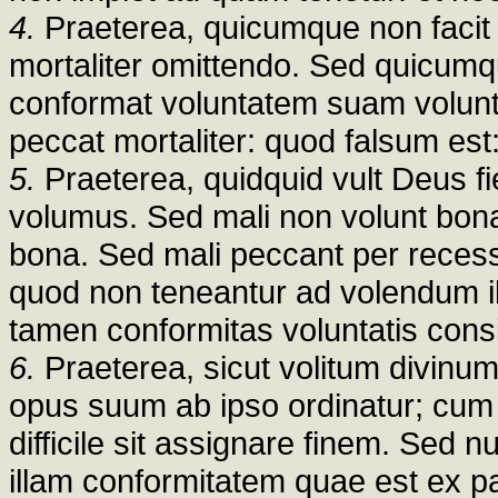
4.
Praeterea, quicumque non facit 
mortaliter omittendo. Sed quicumqu
conformat voluntatem suam voluntat
peccat mortaliter: quod falsum est
5.
Praeterea, quidquid vult Deus fier
volumus. Sed mali non volunt bona
bona. Sed mali peccant per recess
quod non teneantur ad volendum il
tamen conformitas voluntatis cons
6.
Praeterea, sicut volitum divinum
opus suum ab ipso ordinatur; cum 
difficile sit assignare finem. Sed n
illam conformitatem quae est ex pa