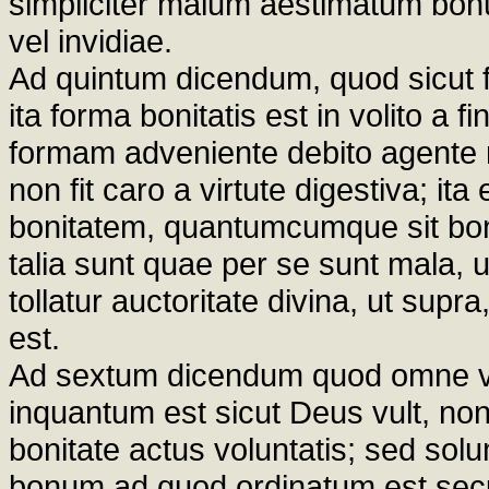
simpliciter malum aestimatum bonu
vel invidiae.
Ad quintum dicendum, quod sicut f
ita forma bonitatis est in volito a 
formam adveniente debito agente 
non fit caro a virtute digestiva; i
bonitatem, quantumcumque sit bonu
talia sunt quae per se sunt mala, u
tollatur auctoritate divina, ut supra
est.
Ad sextum dicendum quod omne vol
inquantum est sicut Deus vult, non 
bonitate actus voluntatis; sed so
bonum ad quod ordinatum est sec