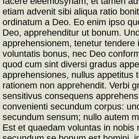
facere eleemosynam, et tamen adveni
etiam advenit sibi aliqua ratio boni
ordinatum a Deo. Eo enim ipso quo
Deo, apprehenditur ut bonum. Un
apprehensionem, tenetur tendere in
voluntatis bonus, nec Deo confor
quod cum sint diversi gradus appe
apprehensiones, nullus appetitus t
rationem non apprehendit. Verbi gr
sensitivus consequens apprehensi
convenienti secundum corpus: unde
secundum sensum; nullo autem mod
Est et quaedam voluntas in nobis 
secundum se bonum est homini, in