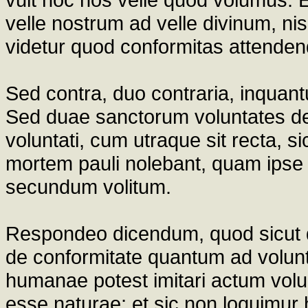
velle nostrum ad velle divinum, nis
videtur quod conformitas attenden
Sed contra, duo contraria, inqua
Sed duae sanctorum voluntates de 
voluntati, cum utraque sit recta, s
mortem pauli nolebant, quam ipse 
secundum volitum.
Respondeo dicendum, quod sicut di
de conformitate quantum ad volunt
humanae potest imitari actum volun
esse naturae; et sic non loquimur h