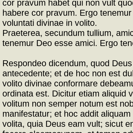
cor pravum habet qui non vult qu
habere cor pravum. Ergo tenemu
voluntati divinae in volito.
Praeterea, secundum tullium, amic
tenemur Deo esse amici. Ergo tene
Respondeo dicendum, quod Deus dic
antecedente; et de hoc non est du
volito divinae conformare debeamu
ordinata est. Dicitur etiam aliquid
volitum non semper notum est nobi
manifestatur; et hoc addit aliquam
volita, quia Deus eam vult; sicut e