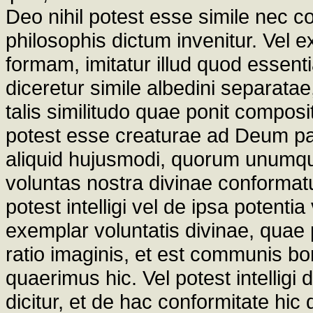
Deo nihil potest esse simile nec 
philosophis dictum invenitur. Vel 
formam, imitatur illud quod essenti
diceretur simile albedini separatae,
talis similitudo quae ponit composit
potest esse creaturae ad Deum par
aliquid hujusmodi, quorum unumquo
voluntas nostra divinae conformat
potest intelligi vel de ipsa potenti
exemplar voluntatis divinae, quae p
ratio imaginis, et est communis bo
quaerimus hic. Vel potest intelligi 
dicitur, et de hac conformitate hic