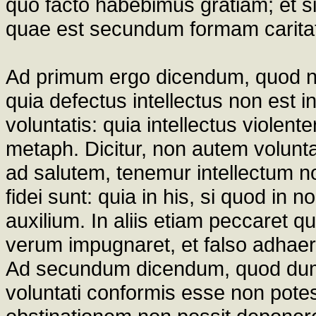
quo facto habebimus gratiam; et s
quae est secundum formam caritat
Ad primum ergo dicendum, quod non 
quia defectus intellectus non est i
voluntatis: quia intellectus violent
metaph. Dicitur, non autem volunt
ad salutem, tenemur intellectum n
fidei sunt: quia in his, si quod in 
auxilium. In aliis etiam peccaret q
verum impugnaret, et falso adhaer
Ad secundum dicendum, quod dum v
voluntati conformis esse non potest