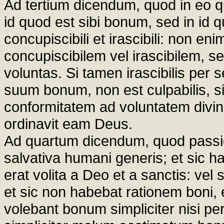
Ad tertium dicendum, quod in eo qu
id quod est sibi bonum, sed in id q
concupiscibili et irascibili: non e
concupiscibilem vel irascibilem, s
voluntas. Si tamen irascibilis per
suum bonum, non est culpabilis, si
conformitatem ad voluntatem divin
ordinavit eam Deus.
Ad quartum dicendum, quod passio 
salvativa humani generis; et sic ha
erat volita a Deo et a sanctis: vel
et sic non habebat rationem boni, e
volebant bonum simpliciter nisi p