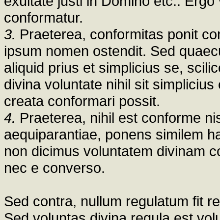
exultate justi in Domino etc.. Ergo
conformatur.
3.
Praeterea, conformitas ponit co
ipsum nomen ostendit. Sed quaec
aliquid prius et simplicius se, scili
divina voluntate nihil sit simplicius
creata conformari possit.
4.
Praeterea, nihil est conforme nis
aequiparantiae, ponens similem h
non dicimus voluntatem divinam 
nec e converso.
Sed contra, nullum regulatum fit r
Sed voluntas divina regula est vol