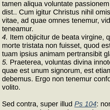
tamen aliqua voluntate passionem nol
dist.. Cum igitur Christus nihil om
vitae, ad quae omnes tenemur, vid
teneamur.
4.
Item objicitur de beata virgine, q
morte tristata non fuisset, quod e
tuam ipsius animam pertransibit gl
5.
Praeterea, voluntas divina innot
quae est unum signorum, est etiam
debemus. Ergo non tenemur confo
volito.
Sed contra, super illud
Ps 104
: no