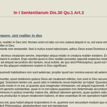
In I Sententiarum Dis.30 Qu.1 Art.3
pore, sint realiter in deo
us, realiter in Deo sint. Nomen enim et ratio cui non subest aliquid in re, est vana
iter in Deo.
nante non remanebit. Sed si nullus esset ratiocinans, adhuc Deus esset Dominus et 
icimus creaturam servire, importatur aliqua relatio in creatura realiter existens. 
s essent in eodem. Ergo oportet quod in Deo realiter ponantur oppositi respectus re
 ad aliquid secundum dici tantum, sicut scibile, de quo dicit Philosophus, quod es
m illa aliquam relationem realem in Deo significant.
hujusmodi habitudines non sunt aeternae; propter quod nec nomina earum ab aeterno
ter, quod relationes quibus Deus ad creaturam refertur, non sunt in Deo secundu
lligat. Sciendum tamen est, quod ratio in intellectu rerum tripliciter se habet. Qu
llo modo in re est, ut quando quis imaginatur chimaeram, vel aliquid hujusmodi. 
nem generis substantiae, quae in re est natura quaedam non determinata secundum
e in quibus invenitur natura illa, attribuit rationem generis, quae quidem ratio no
ura producitur in ipsum relationem habens; et ideo essentiae illi vel operationi habit
us est, quia habet aliquid respondens in re, quamvis non secundum modum quo est 
de dicit Philosophus: abstrahentium non est mendacium.