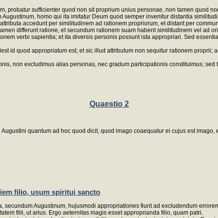
m, probatur sufficienter quod non sit proprium unius personae, non tamen quod non
ustinum, homo qui ita imitatur Deum quod semper invenitur distantia similitudinis,
 attributa accedunt per similitudinem ad rationem propriorum, et distant per commun
men differunt ratione, et secundum rationem suam habent similitudinem vel ad orig
em verbi sapientia; et ita diversis personis possunt ista appropriari. Sed essenti
st id quod appropriatum est; et sic illud attributum non sequitur rationem proprii; au
nis, non excludimus alias personas, nec gradum participationis constituimus; sed 
Quaestio 2
ne Augustini quantum ad hoc quod dicit, quod imago coaequatur ei cujus est imago, et
em filio, usum spiritui sancto
ia, secundum Augustinum, hujusmodi appropriationes fiunt ad excludendum errorem; et
tatem filii, ut arius. Ergo aeternitas magis esset approprianda filio, quam patri.