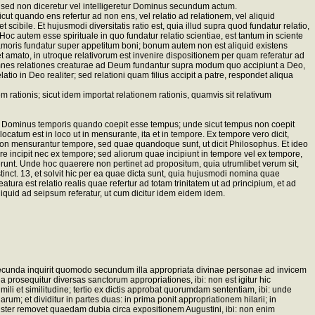
s; sed non diceretur vel intelligeretur Dominus secundum actum.
ut quando ens refertur ad non ens, vel relatio ad relationem, vel aliquid
scibile. Et hujusmodi diversitatis ratio est, quia illud supra quod fundatur relatio,
c autem esse spirituale in quo fundatur relatio scientiae, est tantum in sciente
atio amoris fundatur super appetitum boni; bonum autem non est aliquid existens
t amato, in utroque relativorum est invenire dispositionem per quam referatur ad
uia omnes relationes creaturae ad Deum fundantur supra modum quo accipiunt a Deo,
 in Deo realiter; sed relationi quam filius accipit a patre, respondet aliqua
 rationis; sicut idem importat relationem rationis, quamvis sit relativum
sse Dominus temporis quando coepit esse tempus; unde sicut tempus non coepit
catum est in loco ut in mensurante, ita et in tempore. Ex tempore vero dicit,
 mensurantur tempore, sed quae quandoque sunt, ut dicit Philosophus. Et ideo
 incipit nec ex tempore; sed aliorum quae incipiunt in tempore vel ex tempore,
runt. Unde hoc quaerere non pertinet ad propositum, quia utrumlibet verum sit,
nct. 13, et solvit hic per ea quae dicta sunt, quia hujusmodi nomina quae
ura est relatio realis quae refertur ad totam trinitatem ut ad principium, et ad
liquid ad seipsum referatur, ut cum dicitur idem eidem idem.
n secunda inquirit quomodo secundum illa appropriata divinae personae ad invicem
 prosequitur diversas sanctorum appropriationes, ibi: non est igitur hic
imili et similitudine; tertio ex dictis approbat quorumdam sententiam, ibi: unde
um; et dividitur in partes duas: in prima ponit appropriationem hilarii; in
agister removet quaedam dubia circa expositionem Augustini, ibi: non enim