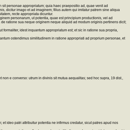
 sit personae appropriatum; quia haec praepositio ad, quae venit ad
 dicitur imago et ad imaginem; filius autem qui imitatur patrem sine aliqua
itatem, recte appropriata dicuntur.
inem personarum, ut potentia, quae est principium productionis, vel ad
a de ratione sua neque originem neque aliquid ad modum originis pertinens dicit;
t formaliter, idest inquantum appropriatum est; et sic in ratione sua propria,
tantum ostendimus similitudinem in ratione appropriati ad proprium personae, et
 non e converso: utrum in divinis sit mutua aequalitas; sed hoc supra, 19 dist.,
 ideo patri attribuitur potentia ne infirmus credatur, sicut patres apud nos