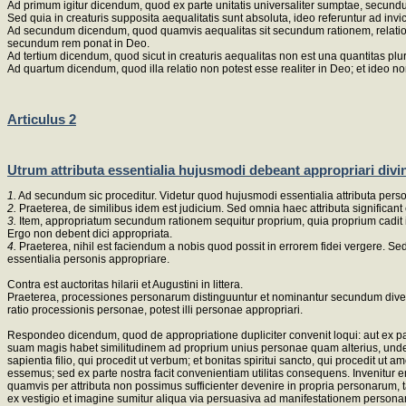
Ad primum igitur dicendum, quod ex parte unitatis universaliter sumptae, secundum 
Sed quia in creaturis supposita aequalitatis sunt absoluta, ideo referuntur ad in
Ad secundum dicendum, quod quamvis aequalitas sit secundum rationem, relatio ta
secundum rem ponat in Deo.
Ad tertium dicendum, quod sicut in creaturis aequalitas non est una quantitas plu
Ad quartum dicendum, quod illa relatio non potest esse realiter in Deo; et ideo no
Articulus 2
Utrum attributa essentialia hujusmodi debeant appropriari divi
1.
Ad secundum sic proceditur. Videtur quod hujusmodi essentialia attributa perso
2.
Praeterea, de similibus idem est judicium. Sed omnia haec attributa significa
3.
Item, appropriatum secundum rationem sequitur proprium, quia proprium cadit in r
Ergo non debent dici appropriata.
4.
Praeterea, nihil est faciendum a nobis quod possit in errorem fidei vergere. Sed
essentialia personis appropriare.
Contra est auctoritas hilarii et Augustini in littera.
Praeterea, processiones personarum distinguuntur et nominantur secundum diversa
ratio processionis personae, potest illi personae appropriari.
Respondeo dicendum, quod de appropriatione dupliciter convenit loqui: aut ex par
suam magis habet similitudinem ad proprium unius personae quam alterius, unde illi
sapientia filio, qui procedit ut verbum; et bonitas spiritui sancto, qui procedit ut
essemus; sed ex parte nostra facit convenientiam utilitas consequens. Invenitur enim 
quamvis per attributa non possimus sufficienter devenire in propria personarum, t
ex vestigio et imagine sumitur aliqua via persuasiva ad manifestationem persona