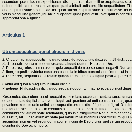
secundum praemissam expositionem distinguuntur hic tres illae proprietates superiu
rationem, ibi: sed plures movet quod patri attribuit unitatem, filio aequalitatem. Et 
quare spiritui sancto connexio, ibi: quod autem in spiritu sancto dicitur esse utrius
vel in masculino genere, ibi: hic dici oportet, quod pater et filius et spiritus san
appropriatione Augustini.
Articulus 1
Utrum aequalitas ponat aliquid in divinis
1.
Circa primum, suppositis his quae supra de aequalitate dicta sunt, 19 dist., quaest
Sed aequalitas et similitudo in creatura aliquid ponunt. Ergo et in Deo.
2.
Praeterea, arius damnatus est, quia aequalitatem personarum negavit. Non autem 
3.
Item, aequalitas videtur esse una essentia in tribus personis indifferens, ut in lit
4.
Praeterea, aequalitas est relatio quaedam. Sed relatio aliquid positive praedicat
Contra est quod a magistro in littera dicitur.
Praeterea, Philosophus dicit, quod aequale opponitur magno et parvo sicut duae pr
Respondeo dicendum, quod aequalitas est relatio quaedam fundata supra unitatem qua
de aequalitate dupliciter convenit loqui: aut quantum ad unitatem quantitatis, qua
privatione, sicut et ratio unitatis, ut supra dictum est, dist. 24, quaest. 1, art. 3
relationem, sic aequalitas in creaturis aliquid realiter ponit in utroque extremoru
communis est, aut ex parte relationum, quibus distinguuntur. Non autem habet ex pa
quaest. 2, art. 1. nec etiam ex parte personarum relationibus constitutarum, quia 
secundum nomen vel secundum rationem, cum de Deo dicitur; sed verum est quod aliqu
dicuntur de Deo ex tempore.