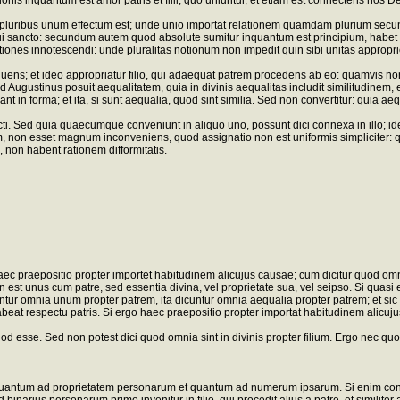
onis inquantum est amor patris et filii, quo uniuntur, et etiam est connectens nos 
ex pluribus unum effectum est; unde unio importat relationem quamdam plurium se
tui sancto: secundum autem quod absolute sumitur inquantum est principium, habet s
iones innotescendi: unde pluralitas notionum non impedit quin sibi unitas appropri
uens; et ideo appropriatur filio, qui adaequat patrem procedens ab eo: quamvis non 
d Augustinus posuit aequalitatem, quia in divinis aequalitas includit similitudinem, 
nt in forma; et ita, si sunt aequalia, quod sint similia. Sed non convertitur: quia 
i. Sed quia quaecumque conveniunt in aliquo uno, possunt dici connexa in illo; i
um, non esset magnum inconveniens, quod assignatio non est uniformis simpliciter: 
non habent rationem difformitatis.
c praepositio propter importet habitudinem alicujus causae; cum dicitur quod omni
n est unus cum patre, sed essentia divina, vel proprietate sua, vel seipso. Si quasi e
cuntur omnia unum propter patrem, ita dicuntur omnia aequalia propter patrem; et sic d
habeat respectu patris. Si ergo haec praepositio propter importat habitudinem alicuj
 esse. Sed non potest dici quod omnia sint in divinis propter filium. Ergo nec quo
t quantum ad proprietatem personarum et quantum ad numerum ipsarum. Si enim consi
arius personarum primo invenitur in filio, qui procedit alius a patre, et similiter 