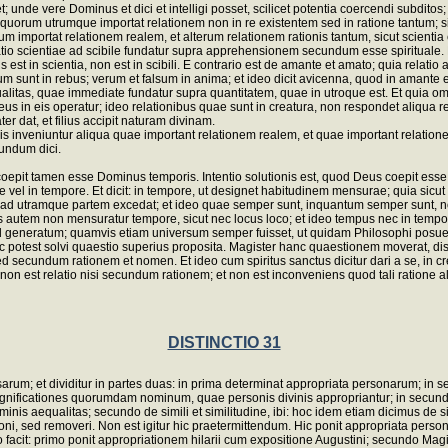
unde vere Dominus et dici et intelligi posset, scilicet potentia coercendi subdito
quorum utrumque importat relationem non in re existentem sed in ratione tantum; sic
m importat relationem realem, et alterum relationem rationis tantum, sicut scientia et 
tio scientiae ad scibile fundatur supra apprehensionem secundum esse spirituale. Ho
alis est in scientia, non est in scibili. E contrario est de amante et amato; quia rel
 sunt in rebus; verum et falsum in anima; et ideo dicit avicenna, quod in amante e
am aequalitas, quae immediate fundatur supra quantitatem, quae in utroque est. Et q
eis operatur; ideo relationibus quae sunt in creatura, non respondet aliqua relatio
dat, et filius accipit naturam divinam.
s inveniuntur aliqua quae important relationem realem, et quae important relationem
cundum dici.
 coepit tamen esse Dominus temporis. Intentio solutionis est, quod Deus coepit e
el in tempore. Et dicit: in tempore, ut designet habitudinem mensurae; quia sicut lo
 utramque partem excedat; et ideo quae semper sunt, inquantum semper sunt, non
utem non mensuratur tempore, sicut nec locus loco; et ideo tempus nec in tempore
llud generatum; quamvis etiam universum semper fuisset, ut quidam Philosophi posue
otest solvi quaestio superius proposita. Magister hanc quaestionem moverat, disti
secundum rationem et nomen. Et ideo cum spiritus sanctus dicitur dari a se, in creat
non est relatio nisi secundum rationem; et non est inconveniens quod tali ratione a
DISTINCTIO 31
sarum; et dividitur in partes duas: in prima determinat appropriata personarum; i
t significationes quorumdam nominum, quae personis divinis appropriantur; in secunda
minis aequalitas; secundo de simili et similitudine, ibi: hoc idem etiam dicimus de s
i, sed removeri. Non est igitur hic praetermittendum. Hic ponit appropriata personar
uo facit: primo ponit appropriationem hilarii cum expositione Augustini; secundo M