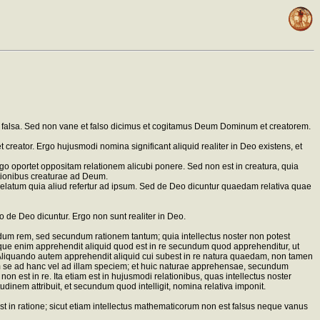
 vel falsa. Sed non vane et falso dicimus et cogitamus Deum Dominum et creatorem.
creator. Ergo hujusmodi nomina significant aliquid realiter in Deo existens, et
Ergo oportet oppositam relationem alicubi ponere. Sed non est in creatura, quia
lationibus creaturae ad Deum.
t relatum quia aliud refertur ad ipsum. Sed de Deo dicuntur quaedam relativa quae
 de Deo dicuntur. Ergo non sunt realiter in Deo.
m rem, sed secundum rationem tantum; quia intellectus noster non potest
andoque enim apprehendit aliquid quod est in re secundum quod apprehenditur, ut
Aliquando autem apprehendit aliquid cui subest in re natura quaedam, non tamen
 se ad hanc vel ad illam speciem; et huic naturae apprehensae, secundum
n est in re. Ita etiam est in hujusmodi relationibus, quas intellectus noster
udinem attribuit, et secundum quod intelligit, nomina relativa imponit.
in ratione; sicut etiam intellectus mathematicorum non est falsus neque vanus