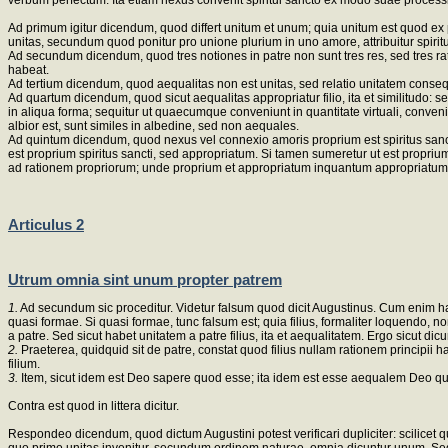
verbum perfectum. Ita etiam nexus convenit spiritui sancto ex modo suae processi
Ad primum igitur dicendum, quod differt unitum et unum; quia unitum est quod 
unitas, secundum quod ponitur pro unione plurium in uno amore, attribuitur spiri
Ad secundum dicendum, quod tres notiones in patre non sunt tres res, sed tres rat
habeat.
Ad tertium dicendum, quod aequalitas non est unitas, sed relatio unitatem conseq
Ad quartum dicendum, quod sicut aequalitas appropriatur filio, ita et similitudo: se
in aliqua forma; sequitur ut quaecumque conveniunt in quantitate virtuali, convenia
albior est, sunt similes in albedine, sed non aequales.
Ad quintum dicendum, quod nexus vel connexio amoris proprium est spiritus sanct
est proprium spiritus sancti, sed appropriatum. Si tamen sumeretur ut est propri
ad rationem propriorum; unde proprium et appropriatum inquantum appropriatum, 
Articulus 2
Utrum omnia sint unum propter patrem
1.
Ad secundum sic proceditur. Videtur falsum quod dicit Augustinus. Cum enim hae
quasi formae. Si quasi formae, tunc falsum est; quia filius, formaliter loquendo, no
a patre. Sed sicut habet unitatem a patre filius, ita et aequalitatem. Ergo sicut di
2.
Praeterea, quidquid sit de patre, constat quod filius nullam rationem principii 
filium.
3.
Item, sicut idem est Deo sapere quod esse; ita idem est esse aequalem Deo quod
Contra est quod in littera dicitur.
Respondeo dicendum, quod dictum Augustini potest verificari dupliciter: scilice
quo primo unitas invenitur, secundum ordinem naturae, omnia dicuntur unum. Sed bin