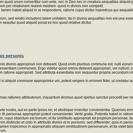
quod unum convertitur cum ente, nec in Deo nec in creatura aequalitas aliquid positiv
vicem per relationem realem mediam: quod in divinis non competit.
men habet aliquid in re respondens, ratione cujus dicitur haereticus qui aequalita
rium, sed relatio includens talem unitatem; ita in divinis aequalitas non est una e
n sequitur quod aliquid ponat ex hoc quod relative dicitur.
nis personis
nis divinis appropriari non debeant. Quod enim pluribus commune est, nulli eorum d
nt essentiam communem. Ergo videtur quod omnia debeant appropriari, vel nullum; 
atione appropriati. Sed attributa essentialia non sequuntur propria secundum intellec
 si aliquid commune approprietur uni, potest vergere in errorem fidei, ut credatur a
s rationes attributorum, inquantum dicimus quod spiritus sanctus procedit per mod
te nostra, aut ex parte ipsius rei; et utrobique invenitur convenientia. Quamvis e
 personae appropriari potest convenienter. Verbi gratia. Potentia habet in ratione s
 amor, cujus objectum est bonum; et ita similitudo appropriati ad proprium personae, 
distinctio et ordo in attributis divinis et in personis; sed differenter; quia in pers
amen inspicimus in appropriatis aliquam similitudinem personarum, et ita valet tal
rum.