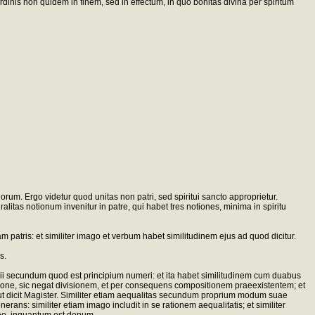
rdinis non quidem in finem, sed in effectum, in quo bonitas divina per spiritum
uorum. Ergo videtur quod unitas non patri, sed spiritui sancto approprietur.
litas notionum invenitur in patre, qui habet tres notiones, minima in spiritu
 patris: et similiter imago et verbum habet similitudinem ejus ad quod dicitur.
s.
ipii secundum quod est principium numeri: et ita habet similitudinem cum duabus
egatione, sic negat divisionem, et per consequens compositionem praeexistentem; et
tas, ut dicit Magister. Similiter etiam aequalitas secundum proprium modum suae
ans: similiter etiam imago includit in se rationem aequalitatis; et similiter