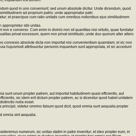
Deo, inquantum est donum.
cundum quod in uno conveniunt; sed unum absolute dicitur. Unde dicendum, quod
imilitudinem ad proprium patris: unde appropriatur patri.
etur; et praecipue cum ratio unitatis cum omnibus notionibus ejus similitudinem
approprietur sibi unitas.
et non e converso. Cum enim in divinis non sit quantitas nisi virtutis, quae fundatur
aequalitas privat excessum, quem non privat similitudo; unde duo quorum alter altero
deo connexio absolute dicta non importat nisi convenientiam quamdam; et sic non
quia hujusmodi attribuuntur personis inquantum sunt appropriata, et sic accedunt
a sunt unum propter patrem, aut importat habitudinem quasi efficientis, aut
fficientis, sic idem erit dictum propter patrem, ac si diceretur quod habet unitatem
istinctio nulla esset.
us principii, videtur omnino falsum quod dicit, quod omnia sunt aequalia propter
d omnia sint aequalia.
deremus numerum, sic unitas statim in patre invenitur; et ideo propter eum, in
aequalitas, quae primo in duobus invenitur: et propter hoc omnia per filium