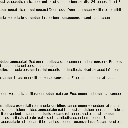
e praedicat; sicut nec unitas, ut supra dictum est, dist. 24, quaest. 1, art. 3.
tem negat; sicut et qui negaret Deum esse Dominum, quamvis illa relatio nihil
ssentia, sed relatio secundum intellectum, consequens essentiae unitatem.
ebet appropriari. Sed omnia attributa sunt communia tribus personis. Ergo etc..
et quod omnia uni personae approprientur.
tum; quia possunt intelligi propriis non intellectis, sicut est apud infideles.
ut tantum illi aut magis illi personae convenire. Ergo non debemus attributa
um voluntatis, et filius per modum naturae. Ergo unum attributum, cui competit
nim attributa essentialia communia sint tribus, tamen unum secundum rationem
ua principium; et ideo appropriatur patri, qui est principium non de principio; et
facit convenientiam appropriationis ex parte rei, quae esset etiam si nos non
onis est distinctio et ordo realis, sed in attributis secundum rationem. Unde
is appropriatio ad aliquam fidei manifestationem, quamvis imperfectam; sicut etiam