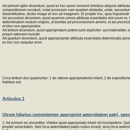
Ad primum igitur dicendum, quod ex hoc quod convenit omnibus aliquod attributu
compositionem vocabuli, notat accessum cum quadam distantia; unde, secundum Aug
dissimilitudine, dicitur imago et non ad imaginem. Et propter hoc, quia hujusmodi
Ad secundum dicendum, quod quamvis omnia attributa essentialia sint unum re, ta
determinatum modum originis, ut bonitas ad processionem amoris, et ad procession
et ideo non appropriatur.
Ad tertium dicendum, quod appropriatum potest sumi dupliciter: aut materialiter, ide
proprii rationem includit.
Ad quartum dicendum, quod appropriando attributa essentialia determinatis perso
ex hoc non sequitur error.
Circa tertium duo quaeruntur: 1 de ratione appropriationis hilarii; 2 de expositio
habitum est.
Articulus 1
Utrum hilarius convenienter appropriet aeternitatem patri, speci
1.
Ad primum sic proceditur. Videtur quod appropriatio hilarii sit incompetens. Qu
propter senectutem. Sed circa aeternitatem patris nullus erravit, sicut circa aeterni