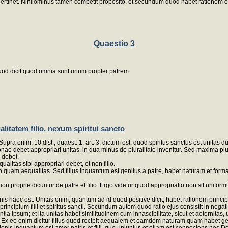
um pertinet. Nihilominus tamen competit proposito, et secundum quod habet rationem o
Quaestio 3
quod dicit quod omnia sunt unum propter patrem.
litatem filio, nexum spiritui sancto
pra enim, 10 dist., quaest. 1, art. 3, dictum est, quod spiritus sanctus est unitas d
ae debet appropriari unitas, in qua minus de pluralitate invenitur. Sed maxima plura
 debet.
ualitas sibi appropriari debet, et non filio.
 quam aequalitas. Sed filius inquantum est genitus a patre, habet naturam et formam
on proprie dicuntur de patre et filio. Ergo videtur quod appropriatio non sit uniformi
is haec est. Unitas enim, quantum ad id quod positive dicit, habet rationem princ
ur principium filii et spiritus sancti. Secundum autem quod ratio ejus consistit in n
grantia ipsum; et ita unitas habet similitudinem cum innascibilitate, sicut et aeterni
i. Ex eo enim dicitur filius quod recipit aequalem et eamdem naturam quam habet gener