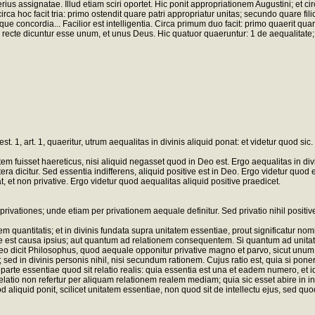
s assignatae. Illud etiam sciri oportet. Hic ponit appropriationem Augustini; et cir
circa hoc facit tria: primo ostendit quare patri appropriatur unitas; secundo quare fili
que concordia... Facilior est intelligentia. Circa primum duo facit: primo quaerit qua
ctus recte dicuntur esse unum, et unus Deus. Hic quatuor quaeruntur: 1 de aequalitate
. 1, art. 1, quaeritur, utrum aequalitas in divinis aliquid ponat: et videtur quod sic
fuisset haereticus, nisi aliquid negasset quod in Deo est. Ergo aequalitas in divin
tera dicitur. Sed essentia indifferens, aliquid positive est in Deo. Ergo videtur quod 
, et non privative. Ergo videtur quod aequalitas aliquid positive praedicet.
ivationes; unde etiam per privationem aequale definitur. Sed privatio nihil positiv
ntitatis; et in divinis fundata supra unitatem essentiae, prout significatur nomine
e est causa ipsius; aut quantum ad relationem consequentem. Si quantum ad unitatem q
: et ideo dicit Philosophus, quod aequale opponitur privative magno et parvo, sicut un
m; sed in divinis personis nihil, nisi secundum rationem. Cujus ratio est, quia si p
rte essentiae quod sit relatio realis: quia essentia est una et eadem numero, et ide
relatio non refertur per aliquam relationem realem mediam; quia sic esset abire in i
id ponit, scilicet unitatem essentiae, non quod sit de intellectu ejus, sed quod pra