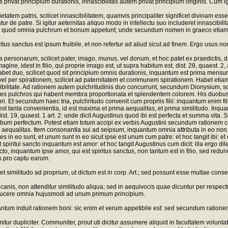
rivat principium durationis, innascibilitas autem privat principium originis. Cum i
ietatem patris, scilicet innascibilitatem, quamvis principaliter significet divinam 
r de patre. Si igitur aeternitas aliquo modo in intellectu suo includeret innascibilit
quod omnia pulchrum et bonum appetunt; unde secundum nomen in graeco etiam pr
us sanctus est ipsum fruibile, et non refertur ad aliud sicut ad finem. Ergo usus non
rsonarum, scilicet pater, imago, munus, vel donum, et hoc patet ex praedictis, dist. 
agine, idest in filio, qui proprie imago est, ut supra habitum est, dist. 28, quaest. 2,
bet duo, scilicet quod sit principium omnis durationis, inquantum est prima mensura
el per spirationem, scilicet ad paternitatem et communem spirationem. Habet etiam in
cibilitate. Ad rationem autem pulchritudinis duo concurrunt, secundum Dionysium, sc
ines pulchros qui habent membra proportionata et splendentem colorem. His duobus a
 Et secundum haec tria, pulchritudo convenit cum propriis filii: inquantum enim filiu
bi est tanta convenientia, id est maxima et prima aequalitas, et prima similitudo. Inqu
ist. 19, quaest. 1 art. 2: unde dicit Augustinus quod ibi est perfecta et summa vita
um perfectum. Potest etiam totum accipi ex verbis Augustini secundum rationem con
ma aequalitas. Item consonantia sui ad seipsum, inquantum omnia attributa in eo non di
nes in eo sunt, et unum sunt in eo sicut ipse est unum cum patre: et hoc tangit ibi
ritui sancto inquantum est amor: et hoc tangit Augustinus cum dicit: illa ergo dilectio
ncto, inquantum ipse amor, qui est spiritus sanctus, non tantum est in filio, sed re
s pro captu earum.
icet similitudo ad proprium, ut dictum est in corp. Art.; sed possunt esse multae co
is, non attenditur similitudo aliqua; sed in aequivocis quae dicuntur per respectu
 reducere omnia hujusmodi ad unum primum principium.
tum induit rationem boni: sic enim et verum appetibile est: sed secundum rationem p
tur dupliciter. Communiter, prout uti dicitur assumere aliquid in facultatem voluntati