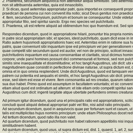
2.
Praeterea, secundum aequivoca non attenditur aliqua similitudo. Sed aeternitas p
non sit attribuenda aeternitas, quia est innascibilis.
3.
Si dicas, quod aeternitas appropriatur patri, quia importat ex consequenti propr
praedicari de persona cui non convenit illa notio; sicut Deus genitus non praedicatu
4.
Item, secundum Dionysium, pulchrum et bonum se consequuntur. Unde videtur 
appropriatur filio, sed spiritui sancto. Ergo nec species vel pulchritudo.
5.
Praeterea, uti est referre aliquid ad obtinendum hoc quo fruendum est. Sed spirit
Respondeo dicendum, quod in appropriatione hilarii, ponuntur tria propria nomina pe
in patre sicut appropriatam sibi; et species, idest pulchritudo, quam dicit esse in im
Ratio autem hujusmodi appropriationis haec est. Aeternitas enim in ratione sua ha
patris, quae conveniunt sibi inquantum ipse est principium vel per generationem v
quae competit sibi secundum quod est auctor, vel non de principio, scilicet innas
pulchritudinis inquantum est causa consonantiae et claritatis, sicut dicimus hom
corpore; unde parvi homines possunt dici commensurati et formosi, sed non pulchri.
similis sine inaequalitate et dissimilitudine; et hoc tangit Augustinus, ubi dicit: u
magnitudinem quae consistit in perfectione divinae naturae, ut supra dictum est, d
omnia et in quo omnia resplendent. Unde dicit Augustinus, quod est tamquam verb
patrem cui potentia est aequalis et similis, et hoc tangit Augustinus ubi dicit: pri
esse, sed idem est esse et vivere. Item consonantia ad res creatas, quarum ratio
sua duo habet. Primo quod est assumptum in facultatem voluntatis; et sic convenit spi
etiam aliud quod est ordinatum ad alterum: et iste etiam ordo competit spiritui sa
Augustinus cum dicit: ingenti largitate atque ubertate perfundens omnes creatura
Ad primum igitur dicendum, quod una et principalis ratio est appropriationis, scil
concludi quod aliquid debeat appropriari patri vel filio, nisi adsit ratio principalis.
Ad secundum dicendum, quod in aequivocis quae per fortunam sunt et casum, ut can
talis est multiplicitas hujus nominis principium: unde etiam Philosophus docet
Ad tertium dicendum, quod ratio illa non valet.
Ad quartum dicendum, quod pulchritudo non habet rationem appetibilis nisi inquan
similitudinem habent.
Ad quintum dicendum, quod usus, ut supra dictum est, dist. 1, quaest. 1, art. 2, sumi