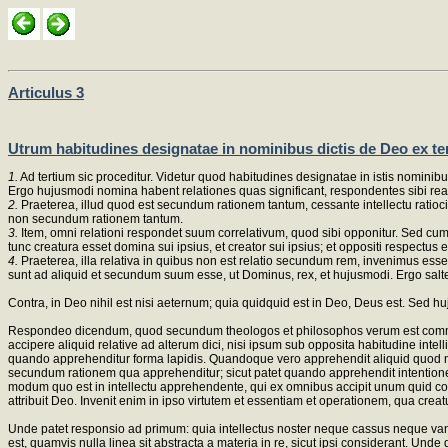
Articulus 3
Utrum habitudines designatae in nominibus dictis de Deo ex tem
1.
Ad tertium sic proceditur. Videtur quod habitudines designatae in istis nominib
Ergo hujusmodi nomina habent relationes quas significant, respondentes sibi real
2.
Praeterea, illud quod est secundum rationem tantum, cessante intellectu ratioci
non secundum rationem tantum.
3.
Item, omni relationi respondet suum correlativum, quod sibi opponitur. Sed cum d
tunc creatura esset domina sui ipsius, et creator sui ipsius; et oppositi respectu
4.
Praeterea, illa relativa in quibus non est relatio secundum rem, invenimus esse
sunt ad aliquid et secundum suum esse, ut Dominus, rex, et hujusmodi. Ergo salte
Contra, in Deo nihil est nisi aeternum; quia quidquid est in Deo, Deus est. Sed 
Respondeo dicendum, quod secundum theologos et philosophos verum est communi
accipere aliquid relative ad alterum dici, nisi ipsum sub opposita habitudine inte
quando apprehenditur forma lapidis. Quandoque vero apprehendit aliquid quod nu
secundum rationem qua apprehenditur; sicut patet quando apprehendit intentio
modum quo est in intellectu apprehendente, qui ex omnibus accipit unum quid commun
attribuit Deo. Invenit enim in ipso virtutem et essentiam et operationem, qua creat
Unde patet responsio ad primum: quia intellectus noster neque cassus neque van
est, quamvis nulla linea sit abstracta a materia in re, sicut ipsi considerant. Un