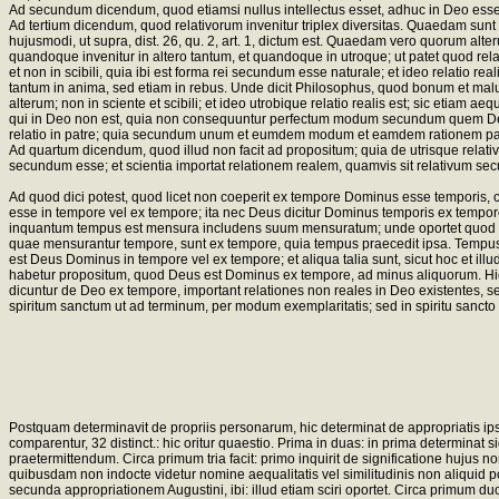
Ad secundum dicendum, quod etiamsi nullus intellectus esset, adhuc in Deo esset; 
Ad tertium dicendum, quod relativorum invenitur triplex diversitas. Quaedam sunt 
hujusmodi, ut supra, dist. 26, qu. 2, art. 1, dictum est. Quaedam vero quorum alteru
quandoque invenitur in altero tantum, et quandoque in utroque; ut patet quod rela
et non in scibili, quia ibi est forma rei secundum esse naturale; et ideo relatio re
tantum in anima, sed etiam in rebus. Unde dicit Philosophus, quod bonum et malum
alterum; non in sciente et scibili; et ideo utrobique relatio realis est; sic eti
qui in Deo non est, quia non consequuntur perfectum modum secundum quem Deus in 
relatio in patre; quia secundum unum et eumdem modum et eamdem rationem pater 
Ad quartum dicendum, quod illud non facit ad propositum; quia de utrisque relativi
secundum esse; et scientia importat relationem realem, quamvis sit relativum se
Ad quod dici potest, quod licet non coeperit ex tempore Dominus esse temporis,
esse in tempore vel ex tempore; ita nec Deus dicitur Dominus temporis ex tempore v
inquantum tempus est mensura includens suum mensuratum; unde oportet quod ad
quae mensurantur tempore, sunt ex tempore, quia tempus praecedit ipsa. Tempus a
est Deus Dominus in tempore vel ex tempore; et aliqua talia sunt, sicut hoc et i
habetur propositum, quod Deus est Dominus ex tempore, ad minus aliquorum. Hic p
dicuntur de Deo ex tempore, important relationes non reales in Deo existentes, sed 
spiritum sanctum ut ad terminum, per modum exemplaritatis; sed in spiritu sancto 
Postquam determinavit de propriis personarum, hic determinat de appropriatis ip
comparentur, 32 distinct.: hic oritur quaestio. Prima in duas: in prima determina
praetermittendum. Circa primum tria facit: primo inquirit de significatione hujus no
quibusdam non indocte videtur nomine aequalitatis vel similitudinis non aliquid pon
secunda appropriationem Augustini, ibi: illud etiam sciri oportet. Circa primum d