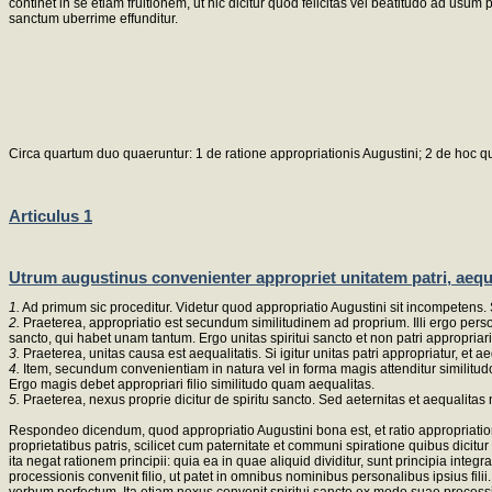
continet in se etiam fruitionem, ut hic dicitur quod felicitas vel beatitudo ad us
sanctum uberrime effunditur.
Circa quartum duo quaeruntur: 1 de ratione appropriationis Augustini; 2 de hoc 
Articulus 1
Utrum augustinus convenienter appropriet unitatem patri, aequa
1.
Ad primum sic proceditur. Videtur quod appropriatio Augustini sit incompetens. Su
2.
Praeterea, appropriatio est secundum similitudinem ad proprium. Illi ergo person
sancto, qui habet unam tantum. Ergo unitas spiritui sancto et non patri appropriari
3.
Praeterea, unitas causa est aequalitatis. Si igitur unitas patri appropriatur, et aeq
4.
Item, secundum convenientiam in natura vel in forma magis attenditur similitudo
Ergo magis debet appropriari filio similitudo quam aequalitas.
5.
Praeterea, nexus proprie dicitur de spiritu sancto. Sed aeternitas et aequalitas n
Respondeo dicendum, quod appropriatio Augustini bona est, et ratio appropriation
proprietatibus patris, scilicet cum paternitate et communi spiratione quibus dicit
ita negat rationem principii: quia ea in quae aliquid dividitur, sunt principia inte
processionis convenit filio, ut patet in omnibus nominibus personalibus ipsius fili