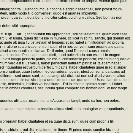
gitur appropriationes fiant secundum similitudinem ad propria, videtur quod patri
essentiam; contra. Quandocumque notionale additur essentiali, non potest totum
atem, nullo modo filio conveniret, quod est arianae impietatis.
opinqua sunt, quia bonum dicitur calos, pulchrum callos. Sed bonitas non
 debet sibi appropriari.
8 qu. 1 art. 1; et ponuntur tria appropriata, scilicet aeternitas, quam dicit esse
 art. 3; et usum, quem dicit esse in munere, scilicet in spiritu sancto, qui donum est.
: unde ab ipsa fluit et aevum et tempus; et sic habet similitudinem ad propria
 ratione sua privationem principii, et in hoc convenit cum proprietate patris,
ilicet consonantia et claritas. Dicit enim, quod Deus est causa omnis
ddit tertium Philosophus ubi dicit, quod pulchritudo non est nisi in magno
s est imago perfecta patris, sic est ibi consonantia perfecta; est enim aequalis et
antum vero est filius verus, habet perfectam naturam patris: et ita etiam habet
. Sed inquantum est verbum perfectum patris, habet claritatem quae irradiat super
sonantiae, quae triplex in eo considerari potest: idest consonantia ipsius ad
fferunt, sed unum sunt; et hoc tangit ubi dicit: cui non est aliud vivere et aliud
: et omnes unum in ea, sicut ipsa unum de uno cum quo unum. Usus etiam de ratione
, delectatio, felicitas vel beatitudo... Est in trinitate spiritus sanctus. Habet
dundat in omnes creaturas, secundum quod competit sibi nomen doni: et hoc tangit
nsequentes utilitates; quarum unam Augustinus tangit; unde ex hoc non potest
m ad unum principium attenditur aliqua similitudo analogiae vel proportionis; et
ropriam habet claritatem et ea quae dicta sunt, quae cum propriis filii
s, et stricte, prout dicit relationem in finem. Et primo modo sumitur hic, quo