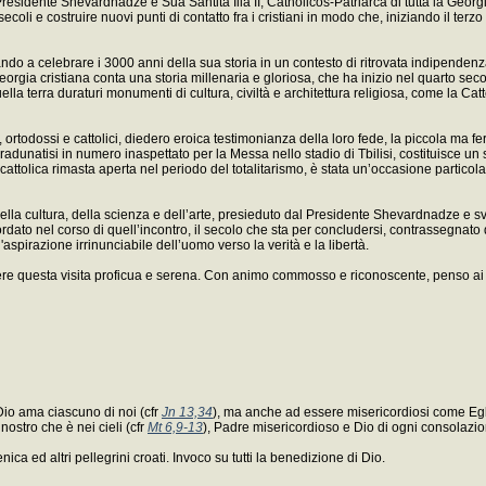
 il Presidente Shevardnadze e Sua Santità Ilia II, Catholicos-Patriarca di tutta la
li e costruire nuovi punti di contatto fra i cristiani in modo che, iniziando il terz
ando a celebrare i 3000 anni della sua storia in un contesto di ritrovata indipende
orgia cristiana conta una storia millenaria e gloriosa, che ha inizio nel quarto sec
ella terra duraturi monumenti di cultura, civiltà e architettura religiosa, come la Ca
i, ortodossi e cattolici, diedero eroica testimonianza della loro fede, la piccola m
aici, radunatisi in numero inaspettato per la Messa nello stadio di Tbilisi, costituisce 
a cattolica rimasta aperta nel periodo del totalitarismo, è stata un’occasione partic
la cultura, della scienza e dell’arte, presieduto dal Presidente Shevardnadze e svo
ordato nel corso di quell’incontro, il secolo che sta per concludersi, contrassegnato
aspirazione irrinunciabile dell’uomo verso la verità e la libertà.
ere questa visita proficua e serena. Con animo commosso e riconoscente, penso ai Vesco
 Dio ama ciascuno di noi (cfr
Jn 13,34
), ma anche ad essere misericordiosi come Egl
nostro che è nei cieli (cfr
Mt 6,9-13
), Padre misericordioso e Dio di ogni consolazio
a ed altri pellegrini croati. Invoco su tutti la benedizione di Dio.