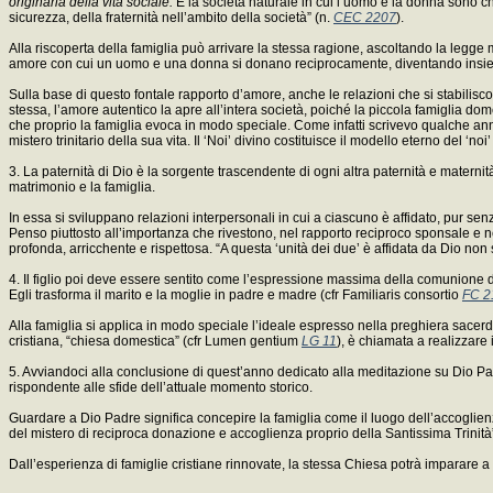
originaria della vita sociale.
È la società naturale in cui l’uomo e la donna sono chia
sicurezza, della fraternità nell’ambito della società” (n.
CEC 2207
).
Alla riscoperta della famiglia può arrivare la stessa ragione, ascoltando la legge 
amore con cui un uomo e una donna si donano reciprocamente, diventando insieme
Sulla base di questo fontale rapporto d’amore, anche le relazioni che si stabilisco
stessa, l’amore autentico la apre all’intera società, poiché la piccola famiglia dome
che proprio la famiglia evoca in modo speciale. Come infatti scrivevo qualche an
mistero trinitario della sua vita. Il ‘Noi’ divino costituisce il modello eterno del 
3. La paternità di Dio è la sorgente trascendente di ogni altra paternità e mater
matrimonio e la famiglia.
In essa si sviluppano relazioni interpersonali in cui a ciascuno è affidato, pur senz
Penso piuttosto all’importanza che rivestono, nel rapporto reciproco sponsale e n
profonda, arricchente e rispettosa. “A questa ‘unità dei due’ è affidata da Dio non s
4. Il figlio poi deve essere sentito come l’espressione massima della comunione del
Egli trasforma il marito e la moglie in padre e madre (cfr Familiaris consortio
FC 2
Alla famiglia si applica in modo speciale l’ideale espresso nella preghiera sacerd
cristiana, “chiesa domestica” (cfr Lumen gentium
LG 11
), è chiamata a realizzare
5. Avviandoci alla conclusione di quest’anno dedicato alla meditazione su Dio Pa
rispondente alle sfide dell’attuale momento storico.
Guardare a Dio Padre significa concepire la famiglia come il luogo dell’accoglienza e
del mistero di reciproca donazione e accoglienza proprio della Santissima Trinit
Dall’esperienza di famiglie cristiane rinnovate, la stessa Chiesa potrà imparare a