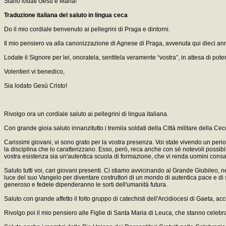
Siano lodati Gesù e Maria!
Traduzione italiana del saluto in lingua ceca
Do il mio cordiale benvenuto ai pellegrini di Praga e dintorni.
Il mio pensiero va alla canonizzazione di Agnese di Praga, avvenuta qui dieci ann
Lodate il Signore per lei, onoratela, sentitela veramente “vostra”, in attesa di pote
Volentieri vi benedico,
Sia lodato Gesù Cristo!
Rivolgo ora un cordiale saluto ai pellegrini di lingua italiana.
Con grande gioia saluto innanzitutto i tremila soldati della Città militare della
Carissimi giovani, vi sono grato per la vostra presenza. Voi state vivendo un period
la disciplina che lo caratterizzano. Esso, però, reca anche con sé notevoli possibil
vostra esistenza sia un'autentica scuola di formazione, che vi renda uomini consape
Saluto tutti voi, cari giovani presenti. Ci stiamo avvicinando al Grande Giubileo, 
luce del suo Vangelo per diventare costruttori di un mondo di autentica pace e di
generoso e fedele dipenderanno le sorti dell'umanità futura.
Saluto con grande affetto il folto gruppo di catechisti dell'Arcidiocesi di Gaeta, 
Rivolgo poi il mio pensiero alle Figlie di Santa Maria di Leuca, che stanno celeb