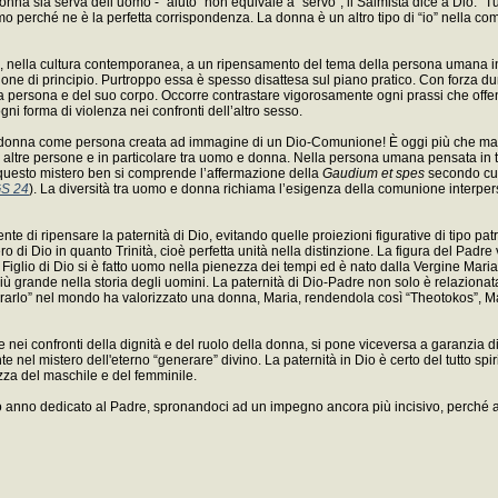
nna sia serva dell’uomo - “aiuto” non equivale a “servo”; il Salmista dice a Dio: “Tu
mo perché ne è la perfetta corrispondenza. La donna è un altro tipo di “io” nella com
uito, nella cultura contemporanea, a un ripensamento del tema della persona umana i
one di principio. Purtroppo essa è spesso disattesa sul piano pratico. Con forza dun
a persona e del suo corpo. Occorre contrastare vigorosamente ogni prassi che offende
ni forma di violenza nei confronti dell’altro sesso.
 donna come persona creata ad immagine di un Dio-Comunione! È oggi più che mai ne
ltre persone e in particolare tra uomo e donna. Nella persona umana pensata in termin
i questo mistero ben si comprende l’affermazione della
Gaudium et spes
secondo cui 
S 24
). La diversità tra uomo e donna richiama l’esigenza della comunione interper
 di ripensare la paternità di Dio, evitando quelle proiezioni figurative di tipo patr
ero di Dio in quanto Trinità, cioè perfetta unità nella distinzione. La figura del Padre 
Figlio di Dio si è fatto uomo nella pienezza dei tempi ed è nato dalla Vergine Maria
più grande nella storia degli uomini. La paternità di Dio-Padre non solo è relaziona
erarlo” nel mondo ha valorizzato una donna, Maria, rendendola così “Theotokos”, Mad
te nei confronti della dignità e del ruolo della donna, si pone viceversa a garanzia d
nte nel mistero dell'eterno “generare” divino. La paternità in Dio è certo del tutto sp
ezza del maschile e del femminile.
o anno dedicato al Padre, spronandoci ad un impegno ancora più incisivo, perché all