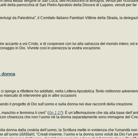
i della Beata Vergine di San Luca, dell'Arcidiocesi di Bologna, venuti per ricordare 
li della parrocchia di San Pietro Apostolo della Diocesi di Lugano, venuti per far 
erluigi da Palestrina", il Comitato Italiano Familiari Vittime della Strada, la deleg
ire accanto a voi Cristo, e di cooperare con lui alla salvezza del mondo intero; ed e
coraggio in Dio. Vivrete così in pienezza la vostra vocazione.
a donna
ci spinge a riflettere ho additato, nella Lettera Apostolica
Tertio millennio advenien
o mancato di intervenire già in altre occasioni.
ando il progetto di Dio sull’uomo e sulla donna nei due racconti della creazione.
, maschio e femmina li creò” (
Gn 1,27
). È un’affermazione che sta alla base dell’an
ce con chiarezza che non l’uomo né la donna separatamente sono immagine del Creat
lla donna dalla costola dell’uomo, la Scrittura mette in evidenza che l'umanità non 
ne all’uomo (
iš/iššah
). “Creati insieme, l’uomo e la donna sono voluti da Dio l’un pe