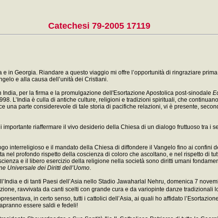
Catechesi 79-2005 17119
 e in Georgia. Riandare a questo viaggio mi offre l’opportunità di ringraziare prima d
gelo e alla causa dell’unità dei Cristiani.
in India, per la firma e la promulgazione dell'Esortazione Apostolica post-sinodale
Ec
 L’India è culla di antiche culture, religioni e tradizioni spirituali, che continuano
ce una parte considerevole di tale storia di pacifiche relazioni, vi è presente, secon
ndi importante riaffermare il vivo desiderio della Chiesa di un dialogo fruttuoso tra i s
o interreligioso e il mandato della Chiesa di diffondere il Vangelo fino ai confini d
el profondo rispetto della coscienza di coloro che ascoltano, e nel rispetto di tutto
 coscienza e il libero esercizio della religione nella società sono diritti umani fondame
ne Universale dei Diritti dell’Uomo
.
India e di tanti Paesi dell’Asia nello Stadio Jawaharlal Nehru, domenica 7 novembr
zione, ravvivata da canti scelti con grande cura e da variopinte danze tradizionali 
presentava, in certo senso, tutti i cattolici dell’Asia, ai quali ho affidato l’Esortazi
sapranno essere saldi e fedeli!