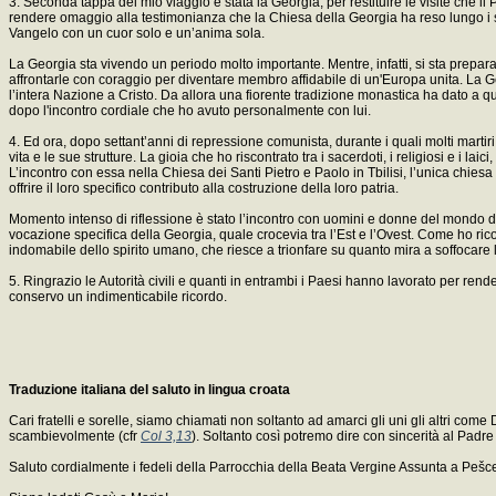
3. Seconda tappa del mio viaggio è stata la Georgia, per restituire le visite che
rendere omaggio alla testimonianza che la Chiesa della Georgia ha reso lungo i seco
Vangelo con un cuor solo e un’anima sola.
La Georgia sta vivendo un periodo molto importante. Mentre, infatti, si sta prepar
affrontarle con coraggio per diventare membro affidabile di un'Europa unita. La Ge
l’intera Nazione a Cristo. Da allora una fiorente tradizione monastica ha dato a qu
dopo l'incontro cordiale che ho avuto personalmente con lui.
4. Ed ora, dopo settant’anni di repressione comunista, durante i quali molti martir
vita e le sue strutture. La gioia che ho riscontrato tra i sacerdoti, i religiosi e i l
L’incontro con essa nella Chiesa dei Santi Pietro e Paolo in Tbilisi, l’unica chies
offrire il loro specifico contributo alla costruzione della loro patria.
Momento intenso di riflessione è stato l’incontro con uomini e donne del mondo del
vocazione specifica della Georgia, quale crocevia tra l’Est e l’Ovest. Come ho ric
indomabile dello spirito umano, che riesce a trionfare su quanto mira a soffocare l'
5. Ringrazio le Autorità civili e quanti in entrambi i Paesi hanno lavorato per rend
conservo un indimenticabile ricordo.
Traduzione italiana del saluto in lingua croata
Cari fratelli e sorelle, siamo chiamati non soltanto ad amarci gli uni gli altri come
scambievolmente (cfr
Col 3,13
). Soltanto così potremo dire con sincerità al Padre 
Saluto cordialmente i fedeli della Parrocchia della Beata Vergine Assunta a Pešcenic