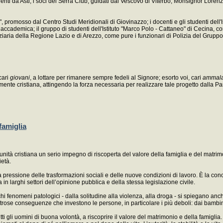
enti da Asti, i soci del Serra Club, guidati dal Vescovo di Viterbo, Monsignor Lore
", promosso dal Centro Studi Meridionali di Giovinazzo; i docenti e gli studenti dell'
cademica; il gruppo di studenti dell'Istituto "Marco Polo - Cattaneo" di Cecina, com
enziaria della Regione Lazio e di Arezzo, come pure i funzionari di Polizia del Gruppo
cari
giovani
, a lottare per rimanere sempre fedeli al Signore; esorto voi, cari
ammala
mente cristiana, attingendo la forza necessaria per realizzare tale progetto dalla Par
famiglia
à cristiana un serio impegno di riscoperta del valore della famiglia e del matrimo
ietà.
la pressione delle trasformazioni sociali e delle nuove condizioni di lavoro. È la c
 in larghi settori dell’opinione pubblica e della stessa legislazione civile.
ochi fenomeni patologici - dalla solitudine alla violenza, alla droga - si spiegano anc
trose conseguenze che investono le persone, in particolare i più deboli: dai bambini
i gli uomini di buona volontà, a riscoprire il valore del matrimonio e della famiglia