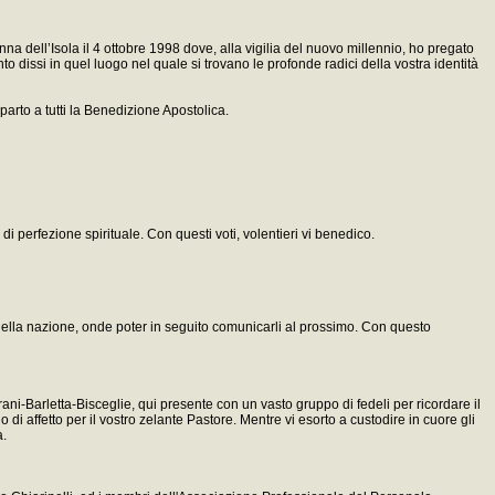
nna dell’Isola il 4 ottobre 1998 dove, alla vigilia del nuovo millennio, ho pregato
nto dissi in quel luogo nel quale si trovano le profonde radici della vostra identità
parto a tutti la Benedizione Apostolica.
di perfezione spirituale. Con questi voti, volentieri vi benedico.
ne della nazione, onde poter in seguito comunicarli al prossimo. Con questo
rani-Barletta-Bisceglie, qui presente con un vasto gruppo di fedeli per ricordare il
 affetto per il vostro zelante Pastore. Mentre vi esorto a custodire in cuore gli
a.