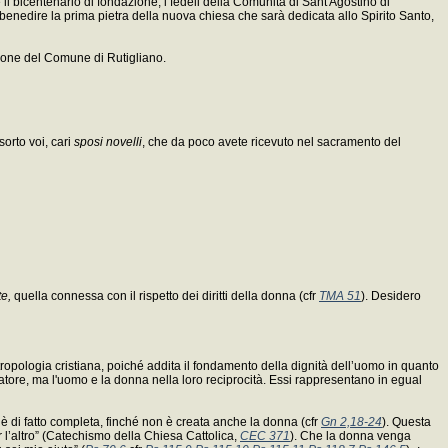
il bicentenario di fondazione; i fedeli della Comunità di Sant'Agostino di
benedire la prima pietra della nuova chiesa che sarà dedicata allo Spirito Santo,
azione del Comune di Rutigliano.
sorto voi, cari
sposi novelli
, che da poco avete ricevuto nel sacramento del
te,
quella connessa con il rispetto dei diritti della donna (cfr
TMA 51
). Desidero
tropologia cristiana, poiché addita il fondamento della dignità dell’uomo in quanto
ore, ma l'uomo e la donna nella loro reciprocità. Essi rappresentano in egual
è di fatto completa, finché non è creata anche la donna (cfr
Gn 2,18-24
). Questa
r l’altro” (Catechismo della Chiesa Cattolica,
CEC 371
). Che la donna venga