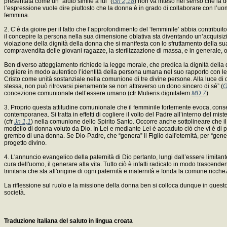
presentata come un “aiuto simile a lui” (
Gn 2,18
) non va inteso nel senso che la do
l’espressione vuole dire piuttosto che la donna è in grado di collaborare con l’uo
femmina.
2. C’è da gioire per il fatto che l’approfondimento del ‘femminile’ abbia contrib
il concepire la persona nella sua dimensione oblativa sta diventando un’acquisizi
violazione della dignità della donna che si manifesta con lo sfruttamento della su
compravendita delle giovani ragazze, la sterilizzazione di massa, e in generale, og
Ben diverso atteggiamento richiede la legge morale, che predica la dignità della
cogliere in modo autentico l’identità della persona umana nel suo rapporto con le a
Cristo come unità sostanziale nella comunione di tre divine persone. Alla luce d
stessa, non può ritrovarsi pienamente se non attraverso un dono sincero di sé” (
G
concezione comunionale dell’essere umano (cfr Mulieris dignitatem
MD 7
).
3. Proprio questa attitudine comunionale che il femminile fortemente evoca, consente
contemporanea. Si tratta in effetti di cogliere il volto del Padre all’interno del mist
(cfr
Jn 1,1
) nella comunione dello Spirito Santo. Occorre anche sottolineare che il 
modello di donna voluto da Dio. In Lei e mediante Lei è accaduto ciò che vi è di 
grembo di una donna. Se Dio-Padre, che “genera” il Figlio dall'eternità, per “gen
progetto divino.
4. L'annuncio evangelico della paternità di Dio pertanto, lungi dall’essere limitan
cura dell'uomo, il generare alla vita. Tutto ciò è infatti radicato in modo trascende
trinitaria che sta all'origine di ogni paternità e maternità e fonda la comune ricch
La riflessione sul ruolo e la missione della donna ben si colloca dunque in quest
società.
Traduzione italiana del saluto in lingua croata