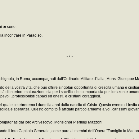
i or sono.
rla incontrare in Paradiso.
* * *
 Cecchignola, in Roma, accompagnati dall'Ordinario Militare d'Italia, Mons. Giusepp
o della vostra vita, che può offrire singolari opportunità di crescita umana e cristi
ità di interiore maturazione sia per i sacrifici che comporta sia per l'orizzonte uma
voli, professionisti capaci ed onesti, e cristiani coraggiosi.
nel quale celebreremo i duemila anni dalla nascita di Cristo. Questo evento ci invita
 solidale speranza. Questo compito è affidato particolarmente a voi, carissimi giova
accompagnati dal loro Arcivescovo, Monsignor Pierluigi Mazzoni.
rando il loro Capitolo Generale, come pure ai membri dell'Opera "Famiglia la Madonn