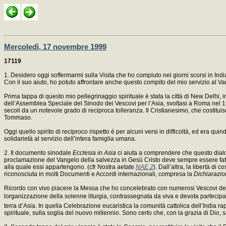
Mercoledì, 17 novembre 1999
17119
1. Desidero oggi soffermarmi sulla Visita che ho compiuto nei giorni scorsi in India
Con il suo aiuto, ho potuto affrontare anche questo compito del mio servizio al Van
Prima tappa di questo mio pellegrinaggio spirituale è stata la città di New Delhi, 
dell’Assemblea Speciale del Sinodo dei Vescovi per l’Asia, svoltasi a Roma nel 1998.
secoli da un notevole grado di reciproca tolleranza. Il Cristianesimo, che costituis
Tommaso.
Oggi quello spirito di reciproco rispetto è per alcuni versi in difficoltà, ed era qui
solidarietà al servizio dell’intera famiglia umana.
2. Il documento sinodale
Ecclesia in Asia
ci aiuta a comprendere che questo dialog
proclamazione del Vangelo della salvezza in Gesù Cristo deve sempre essere fatta n
alla quale essi appartengono. (cfr Nostra aetate
NAE 2
). Dall’altra, la libertà di
riconosciuta in molti Documenti e Accordi internazionali, compresa la
Dichiarazio
Ricordo con vivo piacere la Messa che ho concelebrato con numerosi Vescovi dell’
lorganizzazione della solenne liturgia, contrassegnata da viva e devota partecipa
terra d’Asia. In quella Celebrazione eucaristica la comunità cattolica dell’India rap
spirituale, sulla soglia del nuovo millennio. Sono certo che, con la grazia di Dio, 