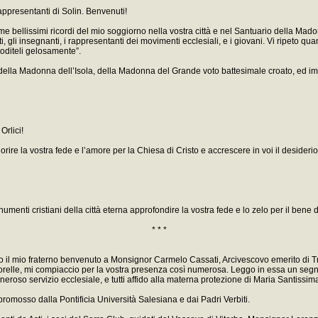
appresentanti di Solin. Benvenuti!
me bellissimi ricordi del mio soggiorno nella vostra città e nel Santuario della Mado
i, gli insegnanti, i rappresentanti dei movimenti ecclesiali, e i giovani. Vi ripeto qua
stoditeli gelosamente”.
ione della Madonna dell’Isola, della Madonna del Grande voto battesimale croato, ed im
Orlici!
ire la vostra fede e l’amore per la Chiesa di Cristo e accrescere in voi il desiderio 
onumenti cristiani della città eterna approfondire la vostra fede e lo zelo per il be
* * *
re, do il mio fraterno benvenuto a Monsignor Carmelo Cassati, Arcivescovo emerito di T
orelle, mi compiaccio per la vostra presenza così numerosa. Leggo in essa un segno di
eroso servizio ecclesiale, e tutti affido alla materna protezione di Maria Santissim
romosso dalla Pontificia Università Salesiana e dai Padri Verbiti.