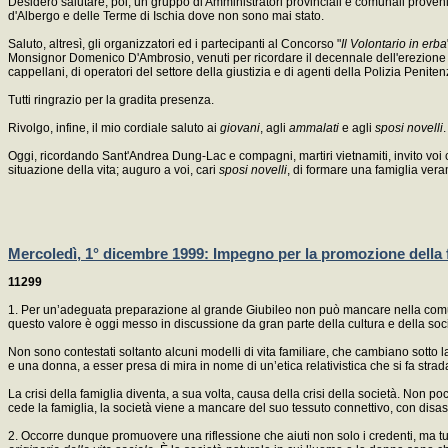
Desidero salutare, poi, un gruppo di Amministratori provinciali e comunali proveni
d'Albergo e delle Terme di Ischia dove non sono mai stato.
Saluto, altresì, gli organizzatori ed i partecipanti al Concorso "
Il Volontario in erba
Monsignor Domenico D'Ambrosio, venuti per ricordare il decennale dell'erezione ac
cappellani, di operatori del settore della giustizia e di agenti della Polizia Penit
Tutti ringrazio per la gradita presenza.
Rivolgo, infine, il mio cordiale saluto ai
giovani
, agli
ammalati
e agli
sposi novelli
.
Oggi, ricordando Sant'Andrea Dung-Lac e compagni, martiri vietnamiti, invito voi 
situazione della vita; auguro a voi, cari
sposi novelli
, di formare una famiglia vera
Mercoledì, 1° dicembre 1999: Impegno per la promozione della 
11299
1. Per un’adeguata preparazione al grande Giubileo non può mancare nella comunit
questo valore è oggi messo in discussione da gran parte della cultura e della soc
Non sono contestati soltanto alcuni modelli di vita familiare, che cambiano sotto 
e una donna, a esser presa di mira in nome di un’etica relativistica che si fa strada
La crisi della famiglia diventa, a sua volta, causa della crisi della società. Non p
cede la famiglia, la società viene a mancare del suo tessuto connettivo, con disas
2. Occorre dunque promuovere una riflessione che aiuti non solo i credenti, ma tutt