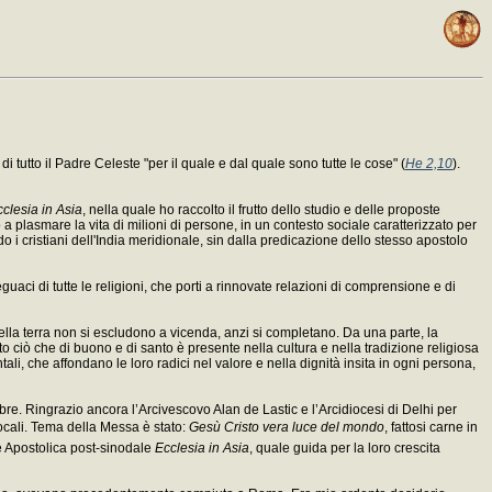
i tutto il Padre Celeste "per il quale e dal quale sono tutte le cose" (
He 2,10
).
clesia in Asia
, nella quale ho raccolto il frutto dello studio e delle proposte
 a plasmare la vita di milioni di persone, in un contesto sociale caratterizzato per
do i cristiani dell'India meridionale, sin dalla predicazione dello stesso apostolo
eguaci di tutte le religioni, che porti a rinnovate relazioni di comprensione e di
ella terra non si escludono a vicenda, anzi si completano. Da una parte, la
 ciò che di buono e di santo è presente nella cultura e nella tradizione religiosa
ntali, che affondano le loro radici nel valore e nella dignità insita in ogni persona,
e. Ringrazio ancora l’Arcivescovo Alan de Lastic e l’Arcidiocesi di Delhi per
locali. Tema della Messa è stato:
Gesù Cristo vera luce del mondo
, fattosi carne in
one Apostolica post-sinodale
Ecclesia in Asia
, quale guida per la loro crescita