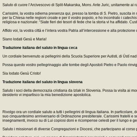
Saluto di cuore l’Arcivescovo di Split-Makarska, Mons. Ante Juric, unitamente ai r
Carissimi, la vostra odierna presenza qui, presso la tomba di S. Pietro, suscita in 
per la Chiesa nelle regioni croate e per il vostro popolo, e ho incontrato i catechist
religiosa e nazionale: “Siate fieri dei tesori di fede che la storia vi ha affidato. Cu
Affido voi, la vostra città e l’intera vostra Patria all’intercessione e alla protez
Siano lodati Gesù e Maria!
Traduzione italiana del saluto in lingua ceca
Un cordiale benvenuto ai pellegrini della Scuola Superiore per Autisti, di Ústí nad 
Possa questo vostro pellegrinaggio alle tombe degli Apostoli Pietro e Paolo rinvigor
Sia lodato Gesù Cristo!
Traduzione italiana del saluto in lingua slovena
Saluto i soci della democrazia cristiana da Izlak in Slovenia. Possa la visita ai m
desiderio vi impartisco la mia benedizione apostolica.
Rivolgo ora un cordiale saluto a tutti i pellegrini di lingua italiana. In particola
suo cinquantesimo anniversario di Ordinazione presbiterale. Carissimi fratelli e s
insegnamenti, invoco su di Lui copiosi doni e ricompense celesti per il lungo e gen
Saluto i missionari di diverse Congregazioni e Diocesi, che partecipano al corso p