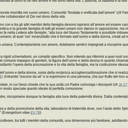
mati al dono di sé nell’amore e nel dono della vita. L’autorità, la stabilità e la vita 
morale inscritta nel cuore umano. Comunità “fondata e vivificata dall’amore” (cfr Fam
 collaboratori di Dio nel dono della vita.
no con e tra gli altri membri della famiglia devono ispirarsi all’amore ed essere cara
stica e la grande famiglia di tutti gli esseri umani non stanno in opposizione, ma in i
no fa nella
Lettera alle famiglie
, “alla luce del Nuovo Testamento è possibile intrave
‘noi’ umano; di quel ‘noi’ innanzitutto che è formato dall’uomo e dalla donna, creati a
nità umana. Contemplandola con amore, dobbiamo sentirci impegnati a riscoprire quel
a rigidi schematismi, un compito specifico. Non intendo qui riferirmi a quei ruoli socia
el comune impegno di genitori, la figura dell’uomo e della donna in quanto chiamati 
oltanto l’opera della procreazione e la vita della famiglia, ma la costruzione stessa 
l’uomo e della donna, ossia della reciproca accoglienza/donazione che si realizza e 
1
). Entrambi “escono da sé” e si esprimono in una persona, che pur frutto del loro am
otale, in cui Gesù chiede che la sua unità col Padre coinvolga i discepoli (cfr
Jn 17
 in modo speciale questo ideale di perfetta comunione.
dre, riscopriamo dunque la famiglia alla luce della paternità divina. Dalla contem
 della promozione della vita, laboratorio di fraternità dove, con l’aiuto dello Spirito
à” (Evangelium vitae
EV 76
).
 coltivare, tra tutti i membri della comunità, una dimensione più familiare, adottand