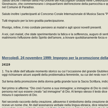
Saluto anche i membri della Pia Unione dei Raccoglitori Gratuiti nelle Celebrazion
Giovinazzo, che commemorano i cinquant'anni dell'erezione della parrocchia e quel
nel Comune di Paradiso.
Saluto inoltre i partecipanti al Concorso Corale Internazionale di Musica Sacra "Pi
Tutti ringrazio per la loro gradita partecipazione.
Rivolgo, infine, il mio cordiale pensiero ai
malati
e agli
sposi novelli
presenti.
A voi, cari
malati
, che state sperimentando la fatica e la sofferenza, auguro di sent
matrimonio l'effusione dello Spirito dell'amore, a trovare quotidianamente forza e 
Mercoledì, 24 novembre 1999: Impegno per la promozione dell
24119
1. Tra le sfide dell’attuale momento storico su cui l’occasione del grande Giubileo 
oggi richiamare alcuni aspetti della problematica femminile, su cui del resto non h
Sul tema della promozione della donna getta grande luce la Sacra Scrittura, indic
Nel primo si afferma: “Dio creò l'uomo a sua immagine; a immagine di Dio lo creò
persona nel suo essere creato “ad immagine” di Dio. Al tempo stesso il testo di
misura il capolavoro di Dio.
Nel secondo racconto della creazione, attraverso il simbolismo della creazione de
riceve un nome che, fin dall’assonanza verbale nella lingua ebraica, dice relazio