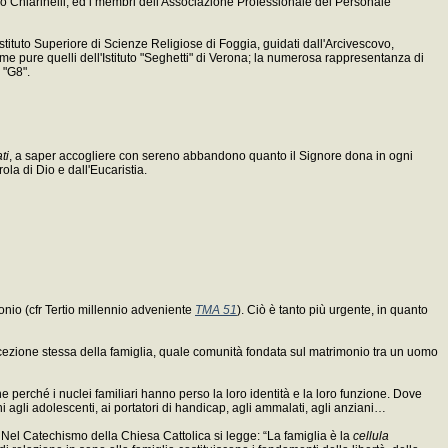
nzo Chiarinelli, ed i membri dell'Associazione Professionale del Personale
Istituto Superiore di Scienze Religiose di Foggia, guidati dall'Arcivescovo,
e pure quelli dell'Istituto "Seghetti" di Verona; la numerosa rappresentanza di
 "G8".
ti
, a saper accogliere con sereno abbandono quanto il Signore dona in ogni
ola di Dio e dall'Eucaristia.
nio (cfr Tertio millennio adveniente
TMA 51
). Ciò è tanto più urgente, in quanto
oncezione stessa della famiglia, quale comunità fondata sul matrimonio tra un uomo
he perché i nuclei familiari hanno perso la loro identità e la loro funzione. Dove
 agli adolescenti, ai portatori di handicap, agli ammalati, agli anziani…
. Nel Catechismo della Chiesa Cattolica si legge: “La famiglia è la
cellula