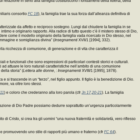
di relazione in seno alla famiglia costituiscono i fondamenti della libertà, della
iliaris consortio
FC 18
), la famiglia trae la sua forza dall’alleanza definitiva di
tterizzate da affetto e reciproco sostegno. Lungi dal chiudere la famiglia in se
ntimo e originario rapporto. Alla radice di tutto questo c’è il mistero stesso di Dio,
dere come il modello originario della famiglia vada ricercato in Dio stesso, nel
d immagine e somiglianza divina” (
Insegnamenti
XVII/1 [1994], 332).
la ricchezza di comunione, di generazione e di vita che caratterizza il
li e funzionali che sono espressioni di particolari contesti storici e culturali.
ad attuare le loro naturali caratteristiche nell’ambito di una comunione
della storia” (
Lettera alle donne
, :
Insegnamenti
XVIII/1 [1995], 1878).
si trascende in un “terzo”, nel figlio appunto. Il figlio è la benedizione di Dio.
ore, va oltre loro stessi.
,11
) e coloro che crederanno alla loro parola (cfr
Jn 17,20-21
). La famiglia
plazione di Dio Padre possiamo dedurre soprattutto un’urgenza particolarmente
 di Cristo, si crea tra gli uomini “una nuova fraternità e solidarietà, vero riflesso
o e promuovendo uno stile di rapporti più umano e fraterno (cfr
FC 64
).