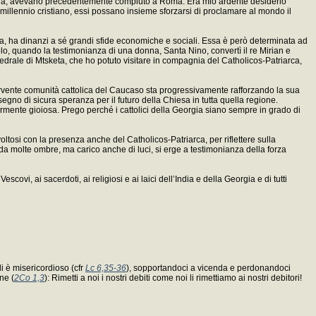
 Georgia, avevano precedentemente compiuto a Roma. Era mio ardente desiderio
o millennio cristiano, essi possano insieme sforzarsi di proclamare al mondo il
nza, ha dinanzi a sé grandi sfide economiche e sociali. Essa è però determinata ad
olo, quando la testimonianza di una donna, Santa Nino, convertì il re Mirian e
ttedrale di Mtsketa, che ho potuto visitare in compagnia del Catholicos-Patriarca,
a fervente comunità cattolica del Caucaso sta progressivamente rafforzando la sua
un segno di sicura speranza per il futuro della Chiesa in tutta quella regione.
olarmente gioiosa. Prego perché i cattolici della Georgia siano sempre in grado di
ltosi con la presenza anche del Catholicos-Patriarca, per riflettere sulla
 da molte ombre, ma carico anche di luci, si erge a testimonianza della forza
vi, ai sacerdoti, ai religiosi e ai laici dell’India e della Georgia e di tutti
i è misericordioso (cfr
Lc 6,35-36
), sopportandoci a vicenda e perdonandoci
ne (
2Co 1,3
): Rimetti a noi i nostri debiti come noi li rimettiamo ai nostri debitori!