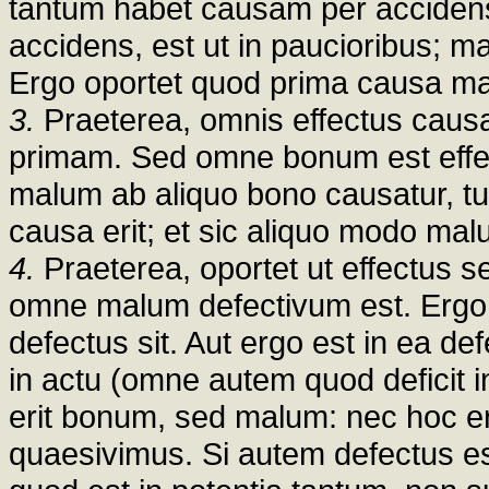
tantum habet causam per accidens
accidens, est ut in paucioribus; m
Ergo oportet quod prima causa mal
3.
Praeterea, omnis effectus caus
primam. Sed omne bonum est effec
malum ab aliquo bono causatur, t
causa erit; et sic aliquo modo ma
4.
Praeterea, oportet ut effectus 
omne malum defectivum est. Ergo 
defectus sit. Aut ergo est in ea def
in actu (omne autem quod deficit 
erit bonum, sed malum: nec hoc e
quaesivimus. Si autem defectus es