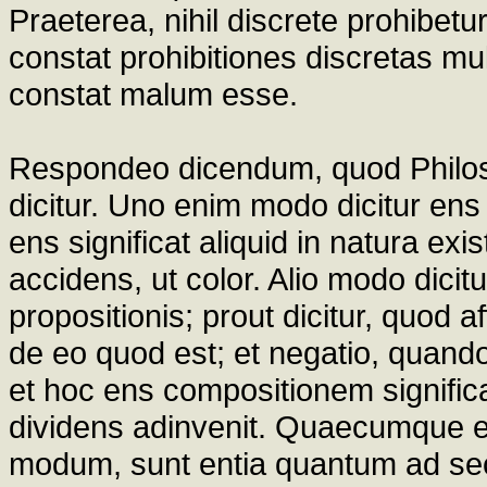
Praeterea, nihil discrete prohibetu
constat prohibitiones discretas mu
constat malum esse.
Respondeo dicendum, quod Philoso
dicitur. Uno enim modo dicitur ens
ens significat aliquid in natura exi
accidens, ut color. Alio modo dicit
propositionis; prout dicitur, quod a
de eo quod est; et negatio, quando
et hoc ens compositionem signific
dividens adinvenit. Quaecumque e
modum, sunt entia quantum ad s