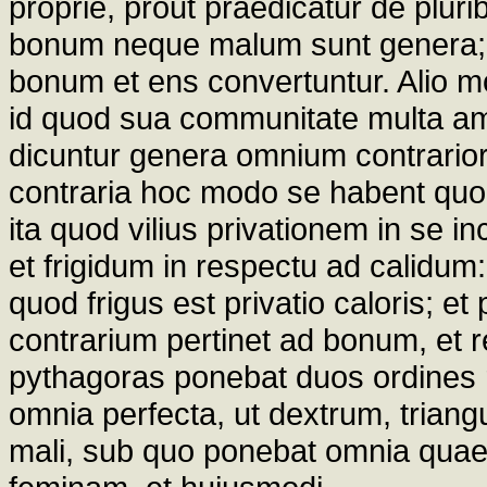
proprie, prout praedicatur de pluri
bonum neque malum sunt genera; q
bonum et ens convertuntur. Alio 
id quod sua communitate multa amb
dicuntur genera omnium contrarioru
contraria hoc modo se habent quod 
ita quod vilius privationem in se in
et frigidum in respectu ad calidum:
quod frigus est privatio caloris;
contrarium pertinet ad bonum, et
pythagoras ponebat duos ordines 
omnia perfecta, ut dextrum, triangu
mali, sub quo ponebat omnia quae 