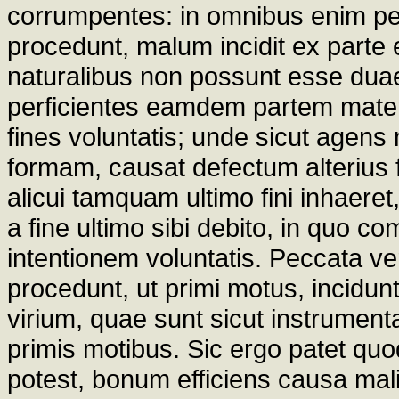
corrumpentes: in omnibus enim pec
procedunt, malum incidit ex parte 
naturalibus non possunt esse duae
perficientes eamdem partem materi
fines voluntatis; unde sicut agens
formam, causat defectum alterius 
alicui tamquam ultimo fini inhaeret,
a fine ultimo sibi debito, in quo co
intentionem voluntatis. Peccata ve
procedunt, ut primi motus, incidunt
virium, quae sunt sicut instrumenta 
primis motibus. Sic ergo patet 
potest, bonum efficiens causa mali