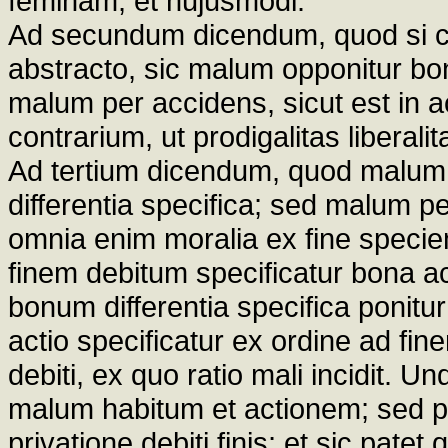
feminam, et hujusmodi.
Ad secundum dicendum, quod si co
abstracto, sic malum opponitur bon
malum per accidens, sicut est in ac
contrarium, ut prodigalitas liberalitat
Ad tertium dicendum, quod malum 
differentia specifica; sed malum 
omnia enim moralia ex fine speci
finem debitum specificatur bona ac
bonum differentia specifica ponitur
actio specificatur ex ordine ad fin
debiti, ex quo ratio mali incidit. U
malum habitum et actionem; sed p
privatione debiti finis; et sic pat