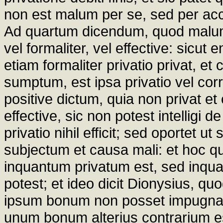
non est malum per se, sed per ac
Ad quartum dicendum, quod malum p
vel formaliter, vel effective: sicut 
etiam formaliter privatio privat, e
sumptum, est ipsa privatio vel cor
positive dictum, quia non privat e
effective, sic non potest intelligi 
privatio nihil efficit; sed oportet 
subjectum et causa mali: et hoc qu
inquantum privatum est, sed inq
potest; et ideo dicit Dionysius, quod
ipsum bonum non posset impugnare, 
unum bonum alterius contrarium ess