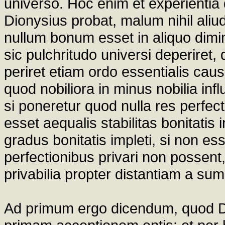
universo. Hoc enim et experientia do
Dionysius probat, malum nihil ali
nullum bonum esset in aliquo dimi
sic pulchritudo universi deperiret, 
periret etiam ordo essentialis cau
quod nobiliora in minus nobilia inf
si poneretur quod nulla res perfect
esset aequalis stabilitas bonitati
gradus bonitatis impleti, si non 
perfectionibus privari non possent
privabilia propter distantiam a s
Ad primum ergo dicendum, quod D