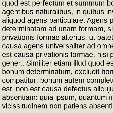
quod est perfectum et summum bon
agentibus naturalibus, in quibus in
aliquod agens particulare. Agens 
determinatam ad unam formam, sicu
privationis formae alterius, ut pate
causa agens universaliter ad omn
est causa privationis formae, nisi 
gener.. Similiter etiam illud quod
bonum determinatum, excludit bon
compatitur; bonum autem completu
est, non est causa defectus alicu
absentiam: quia ipsum, quantum i
vicissitudinem non patiens absenti