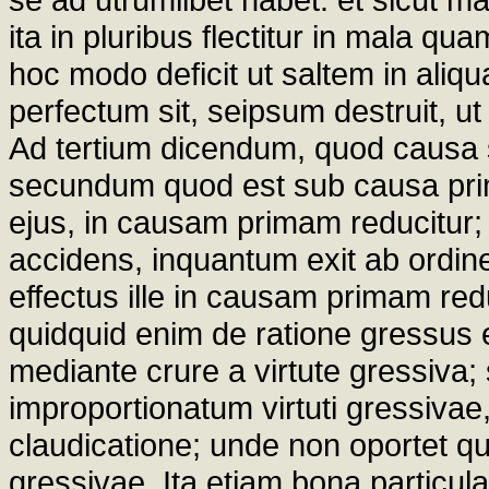
ita in pluribus flectitur in mala qu
hoc modo deficit ut saltem in aliq
perfectum sit, seipsum destruit, ut i
Ad tertium dicendum, quod causa 
secundum quod est sub causa prima;
ejus, in causam primam reducitur; s
accidens, inquantum exit ab ordin
effectus ille in causam primam redu
quidquid enim de ratione gressus es
mediante crure a virtute gressiva;
improportionatum virtuti gressivae
claudicatione; unde non oportet quod
gressivae. Ita etiam bona particul