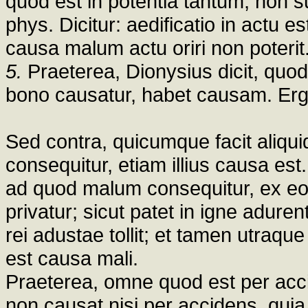
quod est in potentia tantum, non suf
phys. Dicitur: aedificatio in actu es
causa malum actu oriri non poterit
5.
Praeterea, Dionysius dicit, qu
bono causatur, habet causam. Er
Sed contra, quicumque facit aliqu
consequitur, etiam illius causa est
ad quod malum consequitur, ex eo
privatur; sicut patet in igne adu
rei adustae tollit; et tamen utr
est causa mali.
Praeterea, omne quod est per acc
non causat nisi per accidens, quia 