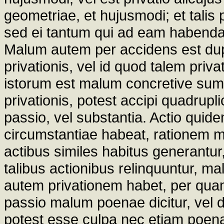
geometriae, et hujusmodi; et talis 
sed ei tantum qui ad eam habenda
Malum autem per accidens est dupl
privationis, vel id quod talem priv
istorum est malum concretive sum
privationis, potest accipi quadruplic
passio, vel substantia. Actio quidem
circumstantiae habeat, rationem ma
actibus similes habitus generantur,
talibus actionibus relinquuntur, mal
autem privationem habet, per quam a
passio malum poenae dicitur, vel de
potest esse culpa nec etiam poena