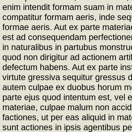
enim intendit formam suam in mate
compatitur formam aeris, inde sequ
formae aeris. Aut ex parte materia
est ad consequendam perfectionem
in naturalibus in partubus monstruos
quod non dirigitur ad actionem arti
defectum habens. Aut ex parte instr
virtute gressiva sequitur gressus 
autem culpae ex duobus horum mod
parte ejus quod intentum est, vel 
materiae, culpae malum non accidi
factiones, ut per eas aliquid in mate
sunt actiones in ipsis agentibus p