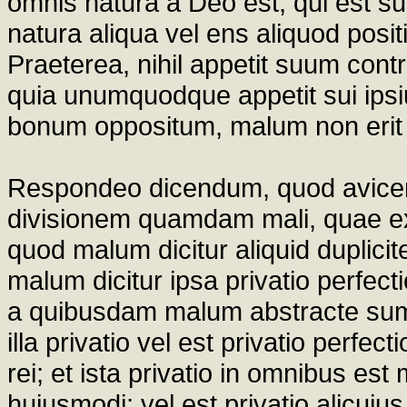
omnis natura a Deo est, qui est
natura aliqua vel ens aliquod posit
Praeterea, nihil appetit suum con
quia unumquodque appetit sui ipsi
bonum oppositum, malum non erit
Respondeo dicendum, quod avicen
divisionem quamdam mali, quae ex v
quod malum dicitur aliquid duplicit
malum dicitur ipsa privatio perfect
a quibusdam malum abstracte sump
illa privatio vel est privatio perfe
rei; et ista privatio in omnibus est
hujusmodi; vel est privatio alicujus