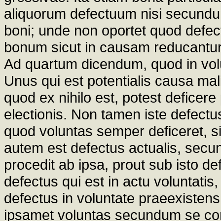
aliquorum defectuum nisi secundu
boni; unde non oportet quod defec
bonum sicut in causam reducantur
Ad quartum dicendum, quod in volu
Unus qui est potentialis causa mali
quod ex nihilo est, potest deficer
electionis. Non tamen iste defectu
quod voluntas semper deficeret, s
autem est defectus actualis, secun
procedit ab ipsa, prout sub isto de
defectus qui est in actu voluntatis,
defectus in voluntate praeexistens a
ipsamet voluntas secundum se consi