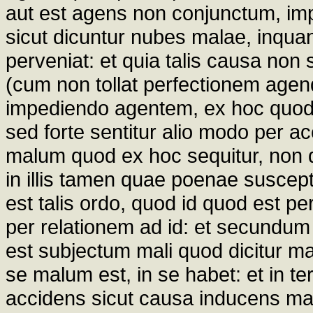
aut est agens non conjunctum, imp
sicut dicuntur nubes malae, inqua
perveniat: et quia talis causa non 
(cum non tollat perfectionem agend
impediendo agentem, ex hoc quod p
sed forte sentitur alio modo per ac
malum quod ex hoc sequitur, non 
in illis tamen quae poenae suscept
est talis ordo, quod id quod est pe
per relationem ad id: et secundu
est subjectum mali quod dicitur 
se malum est, in se habet: et in te
accidens sicut causa inducens ma