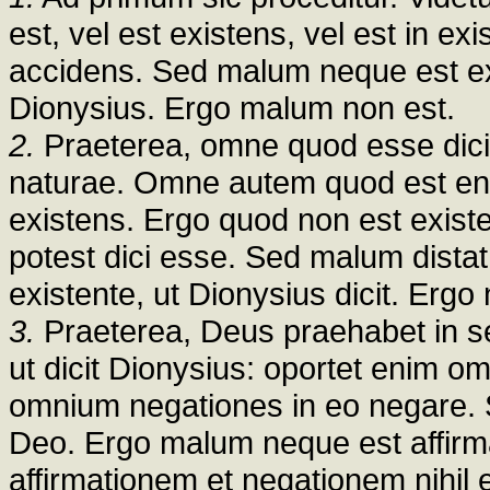
est, vel est existens, vel est in exi
accidens. Sed malum neque est exi
Dionysius. Ergo malum non est.
2.
Praeterea, omne quod esse dicitu
naturae. Omne autem quod est ens r
existens. Ergo quod non est exist
potest dici esse. Sed malum distat
existente, ut Dionysius dicit. Erg
3.
Praeterea, Deus praehabet in s
ut dicit Dionysius: oportet enim o
omnium negationes in eo negare. 
Deo. Ergo malum neque est affirma
affirmationem et negationem nihil 