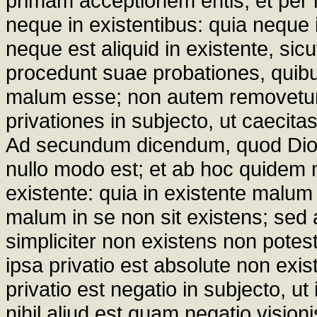
primam acceptionem entis; et per
neque in existentibus: quia neque
neque est aliquid in existente, sicu
procedunt suae probationes, quibus 
malum esse; non autem removetur q
privationes in subjecto, ut caecitas
Ad secundum dicendum, quod Diony
nullo modo est; et ab hoc quidem
existente: quia in existente malu
malum in se non sit existens; sed 
simpliciter non existens non potes
ipsa privatio est absolute non exis
privatio est negatio in subjecto, u
nihil aliud est quam negatio vision