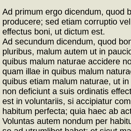
Ad primum ergo dicendum, quod bon
producere; sed etiam corruptio vel
effectus boni, ut dictum est.
Ad secundum dicendum, quod bonum
pluribus, malum autem ut in paucio
quibus malum naturae accidere non
quam illae in quibus malum naturae a
quibus etiam malum naturae, ut in
non deficiunt a suis ordinatis effect
est in voluntariis, si accipiatur c
habitum perfecta; quia haec ab actu 
Voluntas autem nondum per habitu
se ad utrumlibet habet: et sicut 