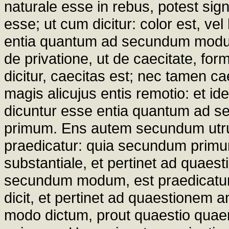
naturale esse in rebus, potest sign
esse; ut cum dicitur: color est, 
entia quantum ad secundum modum
de privatione, ut de caecitate, for
dicitur, caecitas est; nec tamen ca
magis alicujus entis remotio: et id
dicuntur esse entia quantum ad
primum. Ens autem secundum utr
praedicatur: quia secundum prim
substantiale, et pertinet ad quae
secundum modum, est praedicatum
dicit, et pertinet ad quaestionem 
modo dictum, prout quaestio quaer