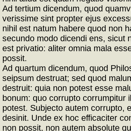
Ad tertium dicendum, quod quamv
verissime sint propter ejus excessu
nihil est natum habere quod non h
secundo modo dicendi ens, sicut 
est privatio: aliter omnia mala esse
possit.
Ad quartum dicendum, quod Philos
seipsum destruat; sed quod malum,
destruit: quia non potest esse ma
bonum: quo corrupto corrumpitur i
potest. Subjecto autem corrupto, e
desinit. Unde ex hoc efficaciter
non possit, non autem absolute q