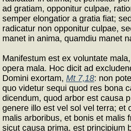
ad gratiam, opponitur culpae, ratio
semper elongatior a gratia fiat; se
radicatur non opponitur culpae, s
manet in anima, quamdiu manet na
Manifestum est ex voluntate mala,
opera mala. Hoc dicit ad exclud
Domini exortam,
Mt 7,18
: non pot
quo videtur sequi quod res bona c
dicendum, quod arbor est causa pr
genere illo est vel sol vel terra; 
malis arboribus, et bonis et malis f
sicut causa prima, est principium