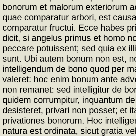
bonorum et malorum exteriorum a
quae comparatur arbori, est causa 
comparatur fructui. Ecce habes p
dicit, si angelus primus et homo n
peccare potuissent; sed quia ex il
sunt. Ubi autem bonum non est, no
intelligendum de bono quod per mal
valeret: hoc enim bonum ante adv
non remanet: sed intelligitur de b
quidem corrumpitur, inquantum deb
desisteret, privari non posset; et 
privationes bonorum. Hoc intellig
natura est ordinata, sicut gratia vel