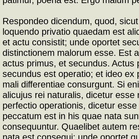
Respondeo dicendum, quod, sicut 
loquendo privatio quaedam est ali
et actu consistit; unde oportet se
distinctionem malorum esse. Est au
actus primus, et secundus. Actus 
secundus est operatio; et ideo ex 
mali differentiae consurgunt. Si en
alicujus rei naturalis, dicetur ess
perfectio operationis, dicetur esse
peccatum est in his quae nata su
consequuntur. Quaelibet autem r
nata est consequi; unde oportet q