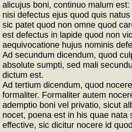
alicujus boni, continuo malum est:
nisi defectus ejus quod quis natus
sic patet quod non omne quod car
est defectus in lapide quod non vi
aequivocatione hujus nominis defe
Ad secundum dicendum, quod culpa
absolute sumpti, sed mali secundu
dictum est.
Ad tertium dicendum, quod nocere dic
formaliter. Formaliter autem noce
ademptio boni vel privatio, sicut a
nocet, poena est in his quae nata
effective, sic dicitur nocere id qu