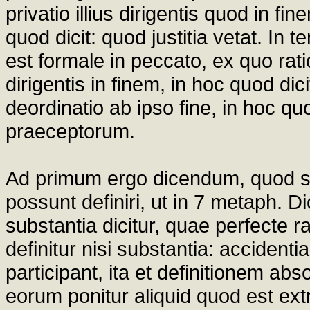
privatio illius dirigentis quod in f
quod dicit: quod justitia vetat. In t
est formale in peccato, ex quo rati
dirigentis in finem, in hoc quod dici
deordinatio ab ipso fine, in hoc qu
praeceptorum.
Ad primum ergo dicendum, quod s
possunt definiri, ut in 7 metaph. D
substantia dicitur, quae perfecte r
definitur nisi substantia: accident
participant, ita et definitionem abs
eorum ponitur aliquid quod est ext