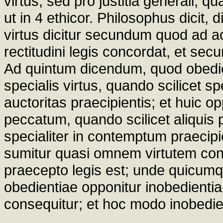
virtus, sed pro justitia generali, 
ut in 4 ethicor. Philosophus dicit, d
virtus dicitur secundum quod ad ac
rectitudini legis concordat, et s
Ad quintum dicendum, quod obedie
specialis virtus, quando scilicet sp
auctoritas praecipientis; et huic o
peccatum, quando scilicet aliquis 
specialiter in contemptum praecipi
sumitur quasi omnem virtutem cons
praecepto legis est; unde quicumque
obedientiae opponitur inobedient
consequitur; et hoc modo inobedient