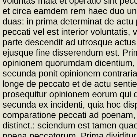
voluntas mala et operatio sint pe
et circa eamdem rem haec duo unu
duas: in prima determinat de actu 
peccati vel est interior voluntatis,
parte descendit ad utrosque actus, 
ejusque fine disserendum est. Prim
opinionem quorumdam dicentium, 
secunda ponit opinionem contrariam,
longe de peccato et de actu sentien
prosequitur opinionem eorum qui 
secunda ex incidenti, quia hoc dis
comparatione peccati ad poenam,
distinct.: sciendum est tamen qua
poena peccatorum. Prima dividitur i