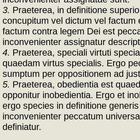
3.
Praeterea, in definitione superio
concupitum vel dictum vel factum
factum contra legem Dei est pecca
inconvenienter assignatur descrip
4.
Praeterea, speciali virtuti speci
quaedam virtus specialis. Ergo pec
sumptum per oppositionem ad just
5.
Praeterea, obedientia est quaed
opponitur inobedientia. Ergo et in
ergo species in definitione generi
inconvenienter peccatum universa
definiatur.