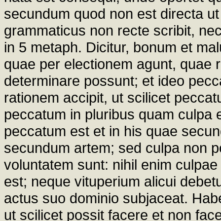
secundum quod non est directa ut 
grammaticus non recte scribit, ne
in 5 metaph. Dicitur, bonum et ma
quae per electionem agunt, quae ra
determinare possunt; et ideo pec
rationem accipit, ut scilicet pecca
peccatum in pluribus quam culpa es
peccatum est et in his quae secun
secundum artem; sed culpa non pot
voluntatem sunt: nihil enim culpae 
est; neque vituperium alicui debetu
actus suo dominio subjaceat. Hab
ut scilicet possit facere et non fa