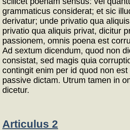
scilicet poenam sensus: vel quant
grammaticus considerat; et sic ill
derivatur; unde privatio qua aliquis 
privatio qua aliquis privat, dicitu
passionem, omnis poena est corrupt
Ad sextum dicendum, quod non dicit
consistat, sed magis quia corruptio
contingit enim per id quod non est 
passive dictam. Utrum tamen in om
dicetur.
Articulus 2