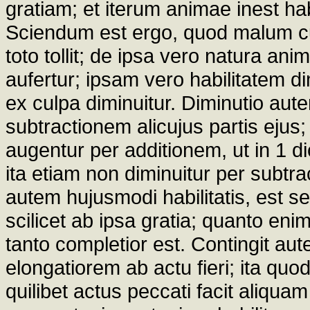
gratiam; et iterum animae inest h
Sciendum est ergo, quod malum cu
toto tollit; de ipsa vero natura ani
aufertur; ipsam vero habilitatem d
ex culpa diminuitur. Diminutio aute
subtractionem alicujus partis ejus;
augentur per additionem, ut in 1 di
ita etiam non diminuitur per subt
autem hujusmodi habilitatis, est 
scilicet ab ipsa gratia; quanto eni
tanto completior est. Contingit aut
elongatiorem ab actu fieri; ita qu
quilibet actus peccati facit aliqu