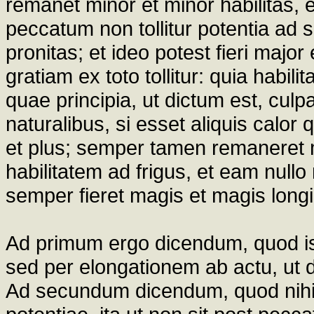
remanet minor et minor habilitas, 
peccatum non tollitur potentia a
pronitas; et ideo potest fieri maj
gratiam ex toto tollitur: quia habili
quae principia, ut dictum est, culpa 
naturalibus, si esset aliquis calor 
et plus; semper tamen remaneret 
habilitatem ad frigus, et eam nullo
semper fieret magis et magis long
Ad primum ergo dicendum, quod ist
sed per elongationem ab actu, ut d
Ad secundum dicendum, quod nihil s