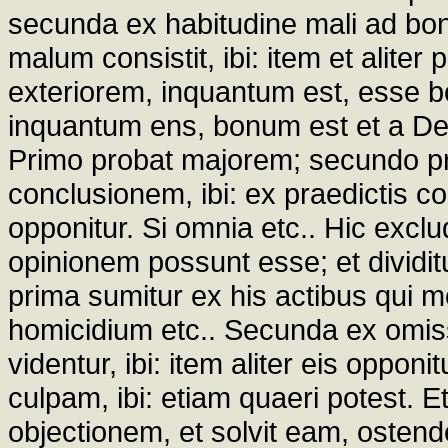
secunda ex habitudine mali ad bon
malum consistit, ibi: item et alit
exteriorem, inquantum est, esse b
inquantum ens, bonum est et a Deo
Primo probat majorem; secundo pr
conclusionem, ibi: ex praedictis col
opponitur. Si omnia etc.. Hic excl
opinionem possunt esse; et dividit
prima sumitur ex his actibus qui 
homicidium etc.. Secunda ex omis
videntur, ibi: item aliter eis oppon
culpam, ibi: etiam quaeri potest. Et
objectionem, et solvit eam, ostend