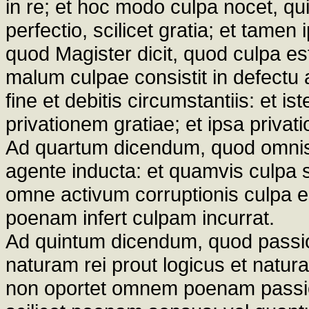
in re; et hoc modo culpa nocet, qu
perfectio, scilicet gratia; et tamen
quod Magister dicit, quod culpa est 
malum culpae consistit in defectu 
fine et debitis circumstantiis: et ist
privationem gratiae; et ipsa privat
Ad quartum dicendum, quod omnis
agente inducta: et quamvis culpa s
omne activum corruptionis culpa e
poenam infert culpam incurrat.
Ad quintum dicendum, quod passio 
naturam rei prout logicus et natu
non oportet omnem poenam pass