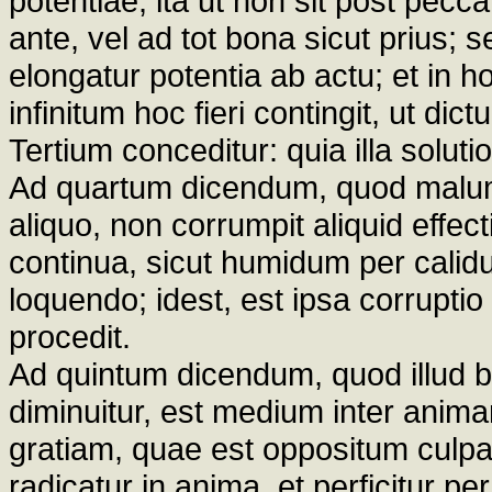
potentiae, ita ut non sit post pec
ante, vel ad tot bona sicut prius;
elongatur potentia ab actu; et in 
infinitum hoc fieri contingit, ut dict
Tertium conceditur: quia illa solutio 
Ad quartum dicendum, quod malum, 
aliquo, non corrumpit aliquid effect
continua, sicut humidum per calid
loquendo; idest, est ipsa corruptio
procedit.
Ad quintum dicendum, quod illud
diminuitur, est medium inter anim
gratiam, quae est oppositum culpae
radicatur in anima, et perficitur pe