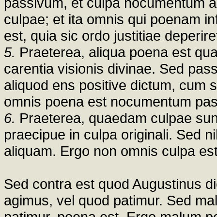
passivum, et culpa nocumentum ac
culpae; et ita omnis qui poenam in
est, quia sic ordo justitiae deperire
5.
Praeterea, aliqua poena est quae
carentia visionis divinae. Sed pas
aliquod ens positive dictum, cum
omnis poena est nocumentum pass
6.
Praeterea, quaedam culpae sunt i
praecipue in culpa originali. Sed ni
aliquam. Ergo non omnis culpa e
Sed contra est quod Augustinus d
agimus, vel quod patimur. Sed m
patimur, poena est. Ergo malum pe