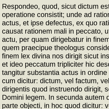
Respondeo, quod, sicut dictum es
operatione consistit; unde ad rati
actus, et ipse defectus, ex quo rati
causat rationem mali in peccato, ut
actu, per quam dirigebatur in finem
quem praecipue theologus consider
finem lex divina nos dirigit sicut ins
et ideo peccatum tripliciter hic des
tangitur substantia actus in ordin
cum dicitur: dictum, vel factum, vel
dirigentis quod instruendo dirigit, s
Domini legem. In secunda autem de
parte objecti, in hoc quod dicitur: 