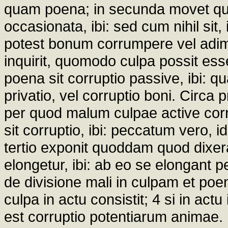
quam poena; in secunda movet qu
occasionata, ibi: sed cum nihil s
potest bonum corrumpere vel adime
inquirit, quomodo culpa possit es
poena sit corruptio passive, ibi: q
privatio, vel corruptio boni. Circa 
per quod malum culpae active corru
sit corruptio, ibi: peccatum vero, i
tertio exponit quoddam quod dixerat
elongetur, ibi: ab eo se elongant 
de divisione mali in culpam et poe
culpa in actu consistit; 4 si in actu 
est corruptio potentiarum animae.