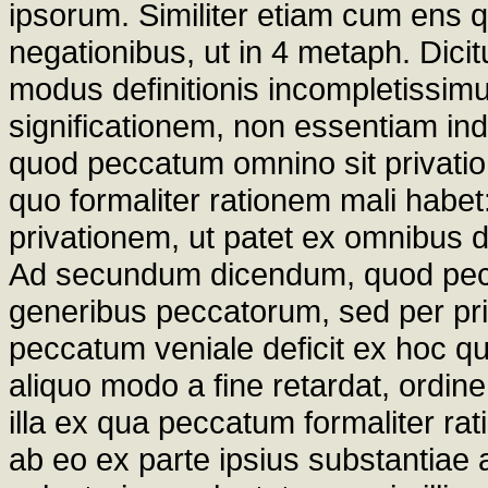
ipsorum. Similiter etiam cum ens 
negationibus, ut in 4 metaph. Dicit
modus definitionis incompletissim
significationem, non essentiam in
quod peccatum omnino sit privatio
quo formaliter rationem mali habet: 
privationem, ut patet ex omnibus des
Ad secundum dicendum, quod pecc
generibus peccatorum, sed per pri
peccatum veniale deficit ex hoc q
aliquo modo a fine retardat, ordine
illa ex qua peccatum formaliter rat
ab eo ex parte ipsius substantiae 