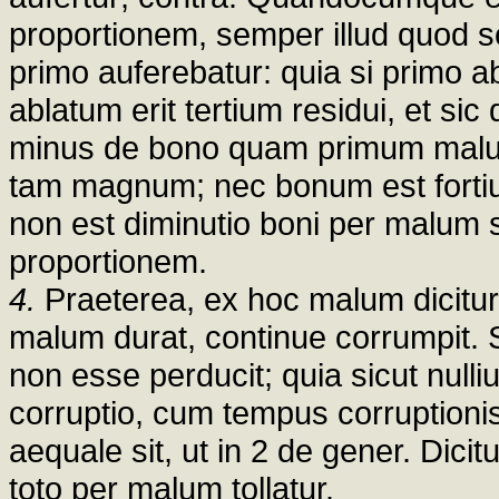
proportionem, semper illud quod s
primo auferebatur: quia si primo ab
ablatum erit tertium residui, et s
minus de bono quam primum malum
tam magnum; nec bonum est fortiu
non est diminutio boni per mal
proportionem.
4.
Praeterea, ex hoc malum dicitu
malum durat, continue corrumpit.
non esse perducit; quia sicut nullius
corruptio, cum tempus corruptionis
aequale sit, ut in 2 de gener. Dic
toto per malum tollatur.