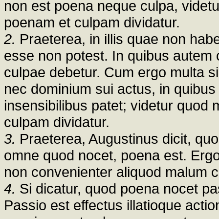
non est poena neque culpa, videtu
poenam et culpam dividatur.
2.
Praeterea, in illis quae non ha
esse non potest. In quibus autem 
culpae debetur. Cum ergo multa si
nec dominium sui actus, in quibus
insensibilibus patet; videtur quod
culpam dividatur.
3.
Praeterea, Augustinus dicit, quo
omne quod nocet, poena est. Erg
non convenienter aliquod malum co
4.
Si dicatur, quod poena nocet pas
Passio est effectus illatioque act