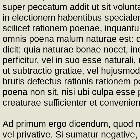
super peccatum addit ut sit volunt
in electionem habentibus special
scilicet rationem poenae, inquantu
omnis poena malum naturae est: d
dicit: quia naturae bonae nocet, i
perficitur, vel in suo esse naturali,
ut subtractio gratiae, vel hujusmo
brutis defectus rationis rationem p
poena non sit, nisi ubi culpa esse 
creaturae sufficienter et convenie
Ad primum ergo dicendum, quod no
vel privative. Si sumatur negativ