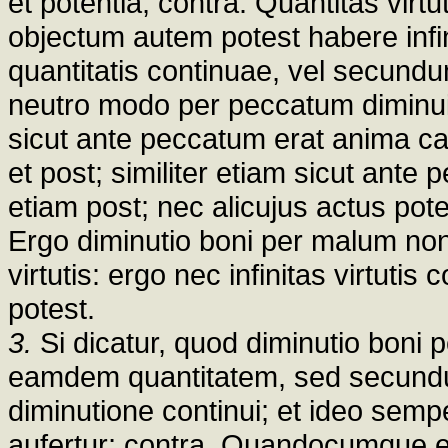
et potentia; contra. Quantitas virt
objectum autem potest habere inf
quantitatis continuae, vel secundu
neutro modo per peccatum diminuitu
sicut ante peccatum erat anima cap
et post; similiter etiam sicut ante p
etiam post; nec alicujus actus pot
Ergo diminutio boni per malum no
virtutis: ergo nec infinitas virtut
potest.
3.
Si dicatur, quod diminutio bon
eamdem quantitatem, sed secund
diminutione continui; et ideo semper
aufertur; contra. Quandocumque 