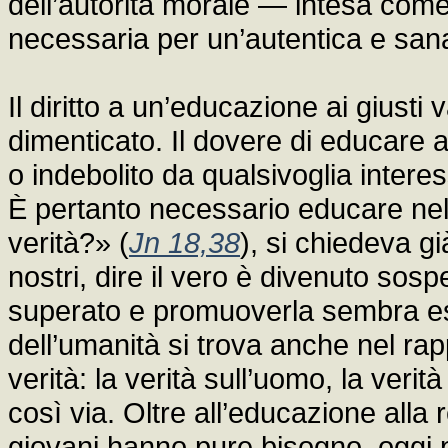
dell’autorità morale — intesa com
necessaria per un’autentica e san
Il diritto a un’educazione ai giust
dimenticato. Il dovere di educare a
o indebolito da qualsivoglia intere
È pertanto necessario educare nella
verità?» (
Jn 18,38
), si chiedeva gi
nostri, dire il vero è divenuto sosp
superato e promuoverla sembra ess
dell’umanità si trova anche nel rap
verità: la verità sull’uomo, la verità 
così via. Oltre all’educazione alla 
giovani hanno pure bisogno, oggi p