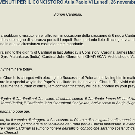
ENUTI PER IL CONCISTORO Aula Paolo VI Lunedì, 26 novembr
Signori Cardinali,
heabbiamo vissuto ieri e l'altro ieri, in occasione della creazione di 6 nuovi Card
ssere segno di speranza per tutti i popoli. Sono pertanto lieto di accogliervi anche
ano in questa circostanza così solenne e importante.
 raising to the dignity of Cardinal in last Saturday’s Consistory: Cardinal James Mi
Syro-Malankaras (India); Cardinal John Olorunfemi ONAIYEKAN, Archbishop of Abuj
any them here today.
n Church, is charged with electing the Successor of Peter and advising him in matte
are in a special way in the Pope’s solicitude for the universal Church. The vivid col
 assume the burden of office, I am confident that they will be supported by your pr
a dignità di Cardinali nel Concistoro di sabato scorso: il Cardinale James Michael Ha
resi (India); il Cardinale John Olorunfemi Onaiyekan, Arcivescovo di Abuja (Nigeria
compagnano oggi qui.
Roma, ha il compito di eleggere il Successore di Pietro e di consigliarlo nelle questi
idere in modo particolare la sollecitudine del Papa per la Chiesa universale. Il vivid
e i nuovi Cardinali assumono l’onere dell’ufficio, confido che saranno sostenuti da
la Chiesa.].