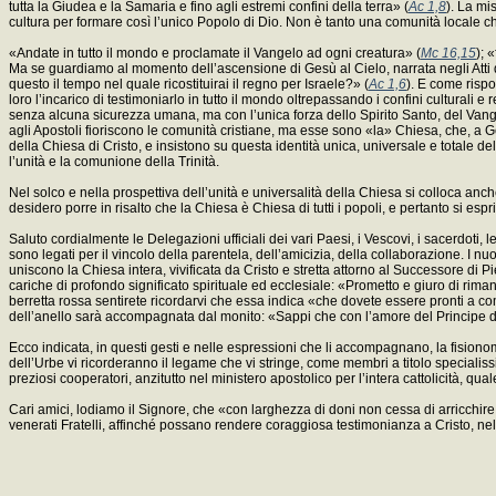
tutta la Giudea e la Samaria e fino agli estremi confini della terra» (
Ac 1,8
). La mi
cultura per formare così l’unico Popolo di Dio. Non è tanto una comunità locale che 
«Andate in tutto il mondo e proclamate il Vangelo ad ogni creatura» (
Mc 16,15
); 
Ma se guardiamo al momento dell’ascensione di Gesù al Cielo, narrata negli Atti 
questo il tempo nel quale ricostituirai il regno per Israele?» (
Ac 1,6
). E come risp
loro l’incarico di testimoniarlo in tutto il mondo oltrepassando i confini culturali e
senza alcuna sicurezza umana, ma con l’unica forza dello Spirito Santo, del Vangel
agli Apostoli fioriscono le comunità cristiane, ma esse sono «la» Chiesa, che, a
della Chiesa di Cristo, e insistono su questa identità unica, universale e totale del
l’unità e la comunione della Trinità.
Nel solco e nella prospettiva dell’unità e universalità della Chiesa si colloca anch
desidero porre in risalto che la Chiesa è Chiesa di tutti i popoli, e pertanto si es
Saluto cordialmente le Delegazioni ufficiali dei vari Paesi, i Vescovi, i sacerdoti,
sono legati per il vincolo della parentela, dell’amicizia, della collaborazione. I n
uniscono la Chiesa intera, vivificata da Cristo e stretta attorno al Successore di Pie
cariche di profondo significato spirituale ed ecclesiale: «Prometto e giuro di ri
berretta rossa sentirete ricordarvi che essa indica «che dovete essere pronti a com
dell’anello sarà accompagnata dal monito: «Sappi che con l’amore del Principe deg
Ecco indicata, in questi gesti e nelle espressioni che li accompagnano, la fisionom
dell’Urbe vi ricorderanno il legame che vi stringe, come membri a titolo speciali
preziosi cooperatori, anzitutto nel ministero apostolico per l’intera cattolicità, qua
Cari amici, lodiamo il Signore, che «con larghezza di doni non cessa di arricchi
venerati Fratelli, affinché possano rendere coraggiosa testimonianza a Cristo, n