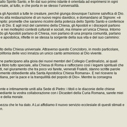
llo Spirito Santo, e fin dal suo primo istante è orientata ad esprimersi in ogni
le, al tutto, e che porta in se stesso l’universalità.
 gli Apostoli a tutte le creature, perché giunga dovunque l’azione salvifica di Dio.
sano alla restaurazione di un nuovo regno davidico, e domandano al Signore: «è
ito: promette che saranno ricolmi della potenza dello Spirito Santo e conferisce
le di Dio. E agli inizi del cammino della Chiesa, gli Apostoli e i discepoli partono
 nei molteplici contesti culturali e sociali, ma rimane un’unica Chiesa. Intorno
o gli Apostoli parlano di Chiesa, non parlano di una propria comunità, parlano
 e apostolica, riflette in se stessa la sorgente della sua vita e del suo cammino:
volto della Chiesa universale. Attraverso questo Concistoro, in modo particolare,
 polifonia delle voci innalza un unico canto armonioso al Dio vivente.
 che partecipano alla gioia dei nuovi membri del Collegio Cardinalizio, ai quali
titolo tutto speciale, alla Chiesa di Roma e rafforzano così i legami spirituali che
ti, nel giuramento che tra poco voi farete, venerati Fratelli, stanno scritte parole
tantemente obbediente alla Santa Apostolica Chiesa Romana». E nel ricevere la
stiana, per la pace e la tranquillità del popolo di Dio». Mentre la consegna
e e intimamente uniti alla Sede di Pietro: i titoli o le diaconie delle chiese
mediante la vostra collaborazione con i Dicasteri della Curia Romana, sarete miei
a e della morale.
nezza che le ha dato. A Lui affidiamo il nuovo servizio ecclesiale di questi stimati e
en.