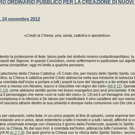
O ORDINARIO PUBBLICO PER LA CREAZIONE DI NUOVI
 24 novembre 2012
«
Credo la Chiesa, una, santa, cattolica e apostolica
».
ndo la professione di fede, fanno parte del simbolo niceno-costantinopolitano, la
poli del Signore. In questo Concistoro, vorrei soffermarmi in particolare sul signifi
erse prospettive: oggi mi limito a qualche pensiero.
atechismo della Chiesa Cattolica
: «È Cristo che, per mezzo dello Spirito Santo, co
ifico, la Chiesa è cattolica perché Cristo abbraccia nella sua missione di salvezza tu
via orientata dall’inizio a portare a tutti i popoli la luce del Vangelo e a far entrar
eranno a mensa con Abramo, Isacco e Giacobbe nel regno dei cieli» (
Mt 8,11
). Questa
0,33
), come abbiamo sentito anche nel brano evangelico poc’anzi proclamato. Il titol
ama il personaggio che viene «con le nubi del cielo» (v. 13) ed è un’immagine che p
 complessa e la riferisce a Se stesso per manifestare il vero carattere del suo me
 nel lasciarsi attrarre dentro la sua umanità e dunque nella comunione con Dio che 
per radunarlo, nella fede, in un unico popolo al fine di salvarlo, come esprime ben
tando uno e unico, deve estendersi a tutto il mondo e a tutti i secoli, affinché si co
ttere universale emerge con chiarezza il giorno della Pentecoste, quando lo Spirito
osì, la Chiesa, fin dai suoi inizi, è orientata
kat’holon
, abbraccia tutto l’universo. G
(cfr At
Ac 2,7-8
). Da quel giorno la Chiesa con la «forza dello Spirito Santo», sec