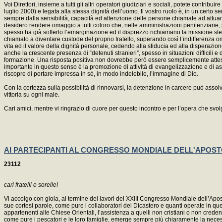
Voi Direttori, insieme a tutti gli altri operatori giudiziari e sociali, potete contrib
luglio 2000) e legata alla stessa dignità dell’uomo. Il vostro ruolo è, in un certo s
sempre dalla sensibilità, capacità ed attenzione delle persone chiamate ad attuare i
desidero rendere omaggio a tutti coloro che, nelle amministrazioni penitenziarie
spesso ha già sofferto l’emarginazione ed il disprezzo richiamano la missione stess
chiamato a diventare custode del proprio fratello, superando così l’indifferenza o
vita ed il valore della dignità personale, cedendo alla sfiducia ed alla disperazio
anche la crescente presenza di “detenuti stranieri”, spesso in situazioni difficili e
formazione. Una risposta positiva non dovrebbe però essere semplicemente attesa ed
importante in questo senso è la promozione di attività di evangelizzazione e di assis
riscopre di portare impressa in sé, in modo indelebile, l’immagine di Dio.
Con la certezza sulla possibilità di rinnovarsi, la detenzione in carcere può asso
vittoria su ogni male.
Cari amici, mentre vi ringrazio di cuore per questo incontro e per l’opera che svo
AI PARTECIPANTI AL CONGRESSO MONDIALE DELL'APOSTOLA
23112
cari fratelli e sorelle!
Vi accolgo con gioia, al termine dei lavori del XXIII Congresso Mondiale dell’Apost
sue cortesi parole, come pure i collaboratori del Dicastero e quanti operate in q
appartenenti alle Chiese Orientali, l’assistenza a quelli non cristiani o non creden
come pure i pescatori e le loro famiglie, emerge sempre più chiaramente la necess