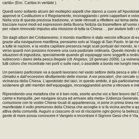
carità» (Enc. Caritas in veritate ).
Questi sono soltanto alcuni dei molteplici aspetti che stanno a cuore all’Apostolato
approvò le Costituzioni e il Regolamento, incoraggiando i primi cappellani e volo
Nella scia di questa preziosa tradizione, vi siete ritrovati a riflettere sul tema
tracciare nuovi modi ed espressioni della Buona Notizia da trasmettere all’uom
per «dare rinnovato impulso alla missione di tutta la Chiesa … per aiutare tutti i
Sin dagli albori del Cristianesimo, il mondo marittimo è stato veicolo efficace di e
grazie alla navigazione marittima; pensiamo solo ai Viaggi di San Paolo. In tal mod
a tutte le nazioni, e la vostra capillare presenza negli scali portuali del mondo, le
verso quanti non possono ricevere una cura pastorale ordinaria. Questo mondo del
situazioni di ingiustizia, specialmente quando gli equipaggi sono soggetti a rest
subiscono i danni della pesca illegale (cfr
Angelus
, 18 gennaio 2009). La vulnerab
tutti coloro che incontrate nei porti o sulle navi, o assistete a bordo nei lunghi me
Un pensiero particolare va a quanti lavorano nel vasto settore della pesca e alle lor
climatici e dall’eccessivo sfruttamento delle risorse. A voi pescatori, che cercate c
vicinanza della Chiesa. L’apostolato dei laici, in questo ambito, è già particolarm
sostenere gli altri membri dell’equipaggio, incoraggiandoli anche a ritrovare e inte
Riprendendo una metafora che vi è ben nota, esorto anche voi a fare tesoro del 
calme e tranquille, per navigare sicura ed arrivare alla meta» (Udienza Generale,
comunione con le vostre Chiese locali di appartenenza, vi pone in prima linea nell’
manifestate il volto premuroso della Chiesa che accoglie e si fa vicina anche a qu
attiva della comunità. Auguro a ciascuno di voi di riscoprire ogni giorno la belle
gente di mare possa conoscere il Vangelo e incontrare il Signore Gesù che è Via, Ver