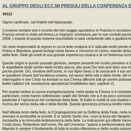
AL GRUPPO DEGLI ECC.MI PRESULI DELLA CONFERENZA EPIS
30112
Signor cardinale, cari fratelli nell’episcopato,
Conservo sempre vivo il ricordo del mio viaggio apostolico in Francia in occasion
Francia venuti in visita
ad limina
.La ringrazio, eminenza, per le sue cordiali parol
2008. L’esame di questo insieme inscindibile vi sarà certamente utile e guiderà le 
Voi siete responsabili di regioni in cui la fede cristiana si è radicata molto prest
Potino e Blandina, grandi teologi come Ireneo e Vincenzo di Lérins, maestri della sp
della fede. Siete gli eredi di una grande esperienza umana e di un’immensa ricchez
Queste origini e questo passato glorioso, sempre presenti nel nostro pensiero e ta
le aspettative degli uomini della nostra epoca, alle quali Dio solo può dare una ris
poche parole: Dio, creatore dell’uomo, in suo figlio Gesù ci fa conoscere il suo amore
le questioni chiave dell’esistenza umana, sul senso della vita e della morte, del m
interrogativi e che Cristo ha fondato la sua Chiesa affinché tutti gli uomini potes
fedeli cattolici (cfr. esortazione apostolica
Christifideles laici
, capitolo V).
Per questo motivo la nuova evangelizzazione, nella quale la Chiesa si è risolutam
particolare, come hanno sottolineato i padri del Sinodo che si è da poco concluso. E
pastorale è l’ignoranza del contenuto della fede. Si tratta in realtà di una dupl
ricerca del senso della vita e della felicità. Questa ignoranza provoca inoltre nell
Nell’attuale Anno della fede, la Congregazione per la Dottrina della Fede, nella not
animare in profondità la società. È lo Spirito Santo che, «con la forza del Vange
riscoperta e la rinnovata testimonianza della fede. Le indicazioni qui offerte hann
Cristo Gesù, Redentore dell’uomo, Re dell’Universo, “autore e perfezionatore dell
Maestro è sempre il fondamento di tutta la nostra riflessione e della nostra azione