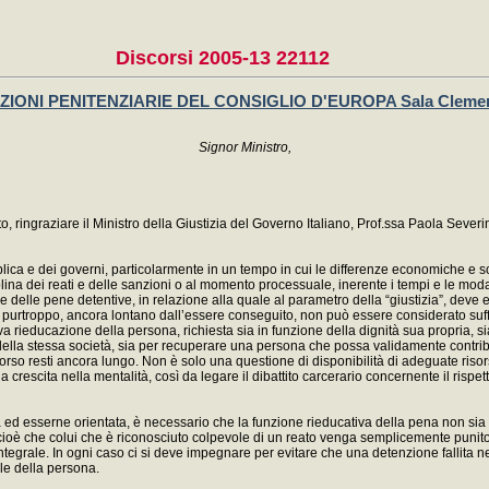
Discorsi 2005-13 22112
NI PENITENZIARIE DEL CONSIGLIO D'EUROPA Sala Clementin
Signor Ministro,
o, ringraziare il Ministro della Giustizia del Governo Italiano, Prof.ssa Paola Sever
ica e dei governi, particolarmente in un tempo in cui le differenze economiche e soc
iplina dei reati e delle sanzioni o al momento processuale, inerente i tempi e le mod
e delle pene detentive, in relazione alla quale al parametro della “giustizia”, deve e
troppo, ancora lontano dall’essere conseguito, non può essere considerato sufficien
a rieducazione della persona, richiesta sia in funzione della dignità sua propria, s
a della stessa società, sia per recuperare una persona che possa validamente contribu
rcorso resti ancora lungo. Non è solo una questione di disponibilità di adeguate risor
rescita nella mentalità, così da legare il dibattito carcerario concernente il rispett
na ed esserne orientata, è necessario che la funzione rieducativa della pena non si
 cioè che colui che è riconosciuto colpevole di un reato venga semplicemente punito; 
integrale. In ogni caso ci si deve impegnare per evitare che una detenzione fallita
ale della persona.