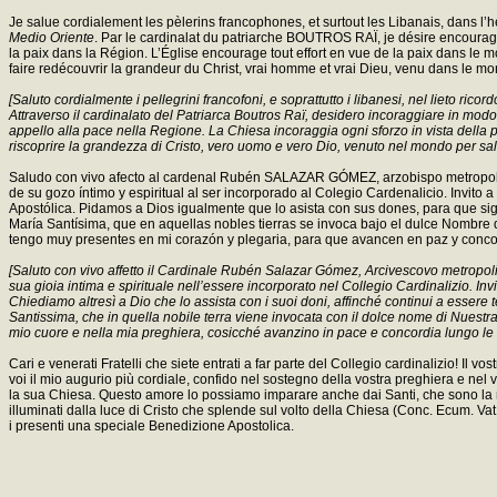
Je salue cordialement les pèlerins francophones, et surtout les Libanais, dans l’
Medio Oriente
. Par le cardinalat du patriarche BOUTROS RAÏ, je désire encourager
la paix dans la Région. L’Église encourage tout effort en vue de la paix dans le m
faire redécouvrir la grandeur du Christ, vrai homme et vrai Dieu, venu dans le mon
[Saluto cordialmente i pellegrini francofoni, e soprattutto i libanesi, nel lieto ri
Attraverso il cardinalato del Patriarca Boutros Raï, desidero incoraggiare in modo
appello alla pace nella Regione. La Chiesa incoraggia ogni sforzo in vista della pa
riscoprire la grandezza di Cristo, vero uomo e vero Dio, venuto nel mondo per salvar
Saludo con vivo afecto al cardenal Rubén SALAZAR GÓMEZ, arzobispo metropolitan
de su gozo íntimo y espiritual al ser incorporado al Colegio Cardenalicio. Invit
Apostólica. Pidamos a Dios igualmente que lo asista con sus dones, para que siga
María Santísima, que en aquellas nobles tierras se invoca bajo el dulce Nombre
tengo muy presentes en mi corazón y plegaria, para que avancen en paz y concordia
[Saluto con vivo affetto il Cardinale Rubén Salazar Gómez, Arcivescovo metropolita
sua gioia intima e spirituale nell’essere incorporato nel Collegio Cardinalizio. Inv
Chiediamo altresì a Dio che lo assista con i suoi doni, affinché continui a essere 
Santissima, che in quella nobile terra viene invocata con il dolce nome di Nuestra
mio cuore e nella mia preghiera, cosicché avanzino in pace e concordia lungo le vie 
Cari e venerati Fratelli che siete entrati a far parte del Collegio cardinalizio! Il
voi il mio augurio più cordiale, confido nel sostegno della vostra preghiera e nel 
la sua Chiesa. Questo amore lo possiamo imparare anche dai Santi, che sono la re
illuminati dalla luce di Cristo che splende sul volto della Chiesa (Conc. Ecum. V
i presenti una speciale Benedizione Apostolica.