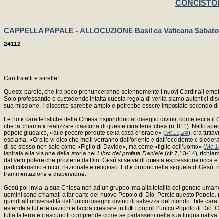
CONCISTOR
CAPPELLA PAPALE - ALLOCUZIONE Basilica Vaticana Sabato,
24112
Cari fratelli e sorelle!
Queste parole, che tra poco pronunceranno solennemente i nuovi Cardinali emette
Solo professando e custodendo intatta questa regola di verità siamo autentici disce
sua missione. Il discorso sarebbe ampio e potrebbe essere impostato secondo div
Le note caratteristiche della Chiesa rispondono al disegno divino, come recita il
C
che la chiama a realizzare ciascuna di queste caratteristiche» (n. 811). Nello spec
popolo giudaico, «alle pecore perdute della casa d’Israele» (
Mt 15,24
), era tutta
esclama: «Ora io vi dico che molti verranno dall’oriente e dall’occidente e sied
di se stesso non solo come «Figlio di Davide», ma come «figlio dell’uomo» (
Mc 1
ispirata alla visione della storia nel
Libro del profeta Daniele
(cfr 7,13-14), richi
dal vero potere che proviene da Dio. Gesù si serve di questa espressione ricca e
particolarismo etnico, nazionale e religioso. Ed è proprio nella sequela di Gesù,
frammentazione e dispersione.
Gesù poi invia la sua Chiesa non ad un gruppo, ma alla totalità del genere umano 
uomini sono chiamati a far parte del nuovo Popolo di Dio. Perciò questo Popolo, res
quindi all’universalità dell’unico disegno divino di salvezza del mondo. Tale cara
estenda a tutte le nazioni e faccia crescere in tutti i popoli l’unico Popolo di Dio. C
tutta la terra e ciascuno li comprende come se parlassero nella sua lingua nativa 