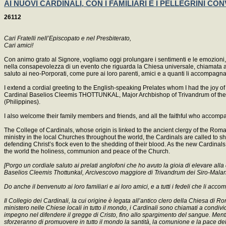
AI NUOVI CARDINALI, CON I FAMILIARI E I PELLEGRINI CONV
26112
Cari Fratelli nell’Episcopato e nel Presbiterato,
Cari amici!
Con animo grato al Signore, vogliamo oggi prolungare i sentimenti e le emozioni, c
nella consapevolezza di un evento che riguarda la Chiesa universale, chiamata ad e
saluto ai neo-Porporati, come pure ai loro parenti, amici e a quanti li accompagn
I extend a cordial greeting to the English-speaking Prelates whom I had the joy of
Cardinal Baselios Cleemis THOTTUNKAL, Major Archbishop of Trivandrum of the 
(Philippines).
I also welcome their family members and friends, and all the faithful who accomp
The College of Cardinals, whose origin is linked to the ancient clergy of the Roma
ministry in the local Churches throughout the world, the Cardinals are called to sh
defending Christ’s flock even to the shedding of their blood. As the new Cardinals
the world the holiness, communion and peace of the Church.
[Porgo un cordiale saluto ai prelati anglofoni che ho avuto la gioia di elevare all
Baselios Cleemis Thottunkal, Arcivescovo maggiore di Trivandrum dei Siro-Malanka
Do anche il benvenuto ai loro familiari e ai loro amici, e a tutti i fedeli che li ac
Il Collegio dei Cardinali, la cui origine è legata all’antico clero della Chiesa di 
ministero nelle Chiese locali in tutto il mondo, i Cardinali sono chiamati a condiv
impegno nel difendere il gregge di Cristo, fino allo spargimento del sangue. Mentr
sforzeranno di promuovere in tutto il mondo la santità, la comunione e la pace del