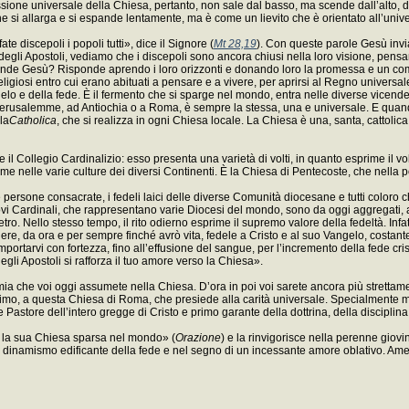
ssione universale della Chiesa, pertanto, non sale dal basso, ma scende dall’alto, da
si allarga e si espande lentamente, ma è come un lievito che è orientato all’universa
«fate discepoli i popoli tutti», dice il Signore (
Mt 28,19
). Con queste parole Gesù invia
degli Apostoli, vediamo che i discepoli sono ancora chiusi nella loro visione, pen
onde Gesù? Risponde aprendo i loro orizzonti e donando loro la promessa e un comp
 religiosi entro cui erano abituati a pensare e a vivere, per aprirsi al Regno universa
o e della fede. È il fermento che si sparge nel mondo, entra nelle diverse vicende e
 Gerusalemme, ad Antiochia o a Roma, è sempre la stessa, una e universale. E quand
la
Catholica
, che si realizza in ogni Chiesa locale. La Chiesa è una, santa, cattolica
e il Collegio Cardinalizio: esso presenta una varietà di volti, in quanto esprime il 
prime nelle varie culture dei diversi Continenti. È la Chiesa di Pentecoste, che nella
 le persone consacrate, i fedeli laici delle diverse Comunità diocesane e tutti coloro
uovi Cardinali, che rappresentano varie Diocesi del mondo, sono da oggi aggregati, a 
tro. Nello stesso tempo, il rito odierno esprime il supremo valore della fedeltà. Infat
manere, da ora e per sempre finché avrò vita, fedele a Cristo e al suo Vangelo, cos
portarvi con fortezza, fino all’effusione del sangue, per l’incremento della fede cri
li Apostoli si rafforza il tuo amore verso la Chiesa».
ia che voi oggi assumete nella Chiesa. D’ora in poi voi sarete ancora più strettament
ssimo, a questa Chiesa di Roma, che presiede alla carità universale. Specialmente 
le Pastore dell’intero gregge di Cristo e primo garante della dottrina, della disciplin
re la sua Chiesa sparsa nel mondo» (
Orazione
) e la rinvigorisce nella perenne giovi
el dinamismo edificante della fede e nel segno di un incessante amore oblativo. Am