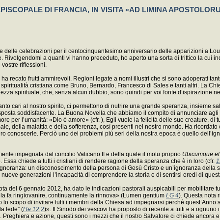
COPALE DI FRANCIA, IN VISITA «AD LIMINA APOSTOLORUM» S
e delle celebrazioni per il centocinquantesimo anniversario delle apparizioni a Lour
e. Rivolgendomi a quanti vi hanno preceduto, ho aperto una sorta di trittico la cui i
vostre riflessioni.
o e ha recato frutti ammirevoli. Regioni legate a nomi illustri che si sono adoperati 
iritualità cristiana come Bruno, Bernardo, Francesco di Sales e tanti altri. La Chiesa 
za spirituale, che, senza alcun dubbio, sono quindi per voi fonte d’ispirazione nel
nto cari al nostro spirito, ci permettono di nutrire una grande speranza, insieme sa
posta soddisfacente. La Buona Novella che abbiamo il compito di annunciare agli uomini
 per l’umanità: «Dio è amore» (cfr. ), Egli vuole la felicità delle sue creature, di tut
ale, della malattia e della sofferenza, così presenti nel nostro mondo. Ha ricordato c
sero conoscerle. Perciò uno dei problemi più seri della nostra epoca è quello dell’i
ente impegnata dal concilio Vaticano II e della quale il motu proprio
Ubicumque et
ssa chiede a tutti i cristiani di rendere ragione della speranza che è in loro (cfr.
1
ice ignoranza: un disconoscimento della persona di Gesù Cristo e un’ignoranza della 
e nuove generazioni l’incapacità di comprendere la storia e di sentirsi eredi di questa
a del 6 gennaio 2012, ha dato le indicazioni pastorali auspicabili per mobilitare tutte
lo la fa ringiovanire, continuamente la rinnova» (Lumen gentium
LG 4
). Questa nota r
o lo scopo di invitare tutti i membri della Chiesa ad impegnarsi perché quest’Anno si
a fede” (
He 12,2
)». Il Sinodo dei vescovi ha proposto di recente a tutti e a ognun
. Preghiera e azione, questi sono i mezzi che il nostro Salvatore ci chiede ancora e 