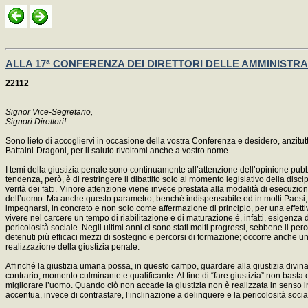
ALLA 17ª CONFERENZA DEI DIRETTORI DELLE AMMINISTRAZIO
22112
Signor Vice-Segretario,
Signori Direttori!
Sono lieto di accogliervi in occasione della vostra Conferenza e desidero, anzitutt
Battaini-Dragoni, per il saluto rivoltomi anche a vostro nome.
I temi della giustizia penale sono continuamente all’attenzione dell’opinione pubbl
tendenza, però, è di restringere il dibattito solo al momento legislativo della disc
verità dei fatti. Minore attenzione viene invece prestata alla modalità di esecuzion
dell’uomo. Ma anche questo parametro, benché indispensabile ed in molti Paesi, pur
impegnarsi, in concreto e non solo come affermazione di principio, per una effettiv
vivere nel carcere un tempo di riabilitazione e di maturazione è, infatti, esigenz
pericolosità sociale. Negli ultimi anni ci sono stati molti progressi, sebbene il pe
detenuti più efficaci mezzi di sostegno e percorsi di formazione; occorre anche una c
realizzazione della giustizia penale.
Affinché la giustizia umana possa, in questo campo, guardare alla giustizia divi
contrario, momento culminante e qualificante. Al fine di “fare giustizia” non basta
migliorare l’uomo. Quando ciò non accade la giustizia non è realizzata in senso 
accentua, invece di contrastare, l’inclinazione a delinquere e la pericolosità soci