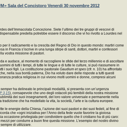
ala del Concistoro Venerdi 30 novembre 2012
des dell’Immacolata Concezione. Siete l’ultimo dei tre gruppi di vescovi di
ndispensabile predella potrebbe essere il discorso che vi ho rivolto a Lourdes nel
tanto per il radicamento e la crescita del Regno di Dio in questo mondo: martiri come
in Francia s’iscrive in una lunga stirpe di santi, dottori, martiri e confessori
la vostra missione di pastori.
lda e audace, al momento di raccogliere le sfide del terzo millennio e di ascoltare
 di tutti i tempi, di tutte le lingue e di tutte le culture, si può riassumere in
ti i suoi figli. La costituzione pastorale
Gaudium et spes
(cfr. n. 10) ha affrontato
he, nella sua bontà paterna, Dio ha voluto dare delle risposte a tutti questi
gnoranza pratica religiosa in cui vivono molti uomini e donne, compresi alcuni
 semper
ha delineato le principali modalità, si presenta con un’urgenza
P 3,15
), consapevole che uno degli ostacoli più temibili della nostra missione
sublimità dei suoi insegnamenti, del loro valore universale e permanente nella
 tradizione che ha modellato la vita, la società, l’arte e la cultura europee.
 le energie della Chiesa, l’azione dei suoi pastori e dei suoi fedeli, al fine di
icorda che «ogni iniziativa per l’Anno della fede vuole favorire la gioiosa
a occasione privilegiata per condividere quello che il cristiano ha di più caro:
o i mezzi per condurre a buon fine questa missione. L’esempio del nostro divino
sempre di utilizzare.