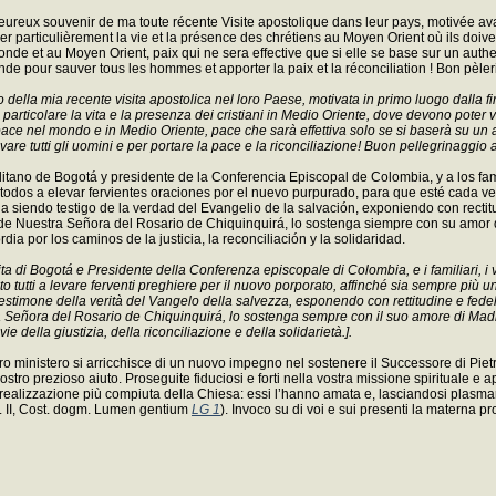
heureux souvenir de ma toute récente Visite apostolique dans leur pays, motivée ava
 particulièrement la vie et la présence des chrétiens au Moyen Orient où ils doivent
onde et au Moyen Orient, paix qui ne sera effective que si elle se base sur un authen
de pour sauver tous les hommes et apporter la paix et la réconciliation ! Bon pèler
cordo della mia recente visita apostolica nel loro Paese, motivata in primo luogo dall
 particolare la vita e la presenza dei cristiani in Medio Oriente, dove devono poter
ce nel mondo e in Medio Oriente, pace che sarà effettiva solo se si baserà su un aut
e tutti gli uomini e per portare la pace e la riconciliazione! Buon pellegrinaggio a t
o de Bogotá y presidente de la Conferencia Episcopal de Colombia, y a los famili
o a todos a elevar fervientes oraciones por el nuevo purpurado, para que esté cada
 siendo testigo de la verdad del Evangelio de la salvación, exponiendo con rectitu
 de Nuestra Señora del Rosario de Chiquinquirá, lo sostenga siempre con su amor 
 por los caminos de la justicia, la reconciliación y la solidaridad.
 di Bogotá e Presidente della Conferenza episcopale di Colombia, e i familiari, i ves
ito tutti a levare ferventi preghiere per il nuovo porporato, affinché sia sempre più
testimone della verità del Vangelo della salvezza, esponendo con rettitudine e fedelt
 Señora del Rosario de Chiquinquirá, lo sostenga sempre con il suo amore di Madre, e
della giustizia, della riconciliazione e della solidarietà.].
 vostro ministero si arricchisce di un nuovo impegno nel sostenere il Successore di Pi
vostro prezioso aiuto. Proseguite fiduciosi e forti nella vostra missione spirituale e
alizzazione più compiuta della Chiesa: essi l’hanno amata e, lasciandosi plasmare 
at. II, Cost. dogm. Lumen gentium
LG 1
). Invoco su di voi e sui presenti la materna p