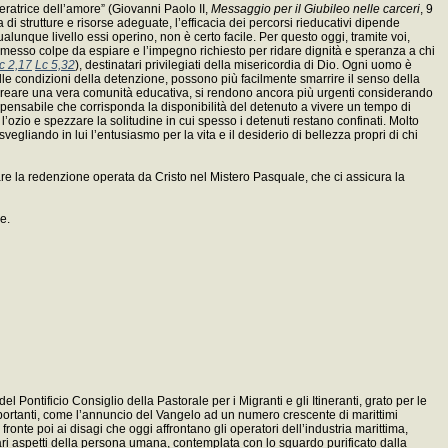
iberatrice dell’amore” (Giovanni Paolo II,
Messaggio per il Giubileo nelle carceri
, 9
 di strutture e risorse adeguate, l’efficacia dei percorsi rieducativi dipende
alunque livello essi operino, non è certo facile. Per questo oggi, tramite voi,
messo colpe da espiare e l’impegno richiesto per ridare dignità e speranza a chi
c 2,17
Lc 5,32
), destinatari privilegiati della misericordia di Dio. Ogni uomo è
nelle condizioni della detenzione, possono più facilmente smarrire il senso della
, il creare una vera comunità educativa, si rendono ancora più urgenti considerando
indispensabile che corrisponda la disponibilità del detenuto a vivere un tempo di
ozio e spezzare la solitudine in cui spesso i detenuti restano confinati. Molto
vegliando in lui l’entusiasmo per la vita e il desiderio di bellezza propri di chi
are la redenzione operata da Cristo nel Mistero Pasquale, che ci assicura la
e.
Pontificio Consiglio della Pastorale per i Migranti e gli Itineranti, grato per le
mportanti, come l’annuncio del Vangelo ad un numero crescente di marittimi
ronte poi ai disagi che oggi affrontano gli operatori dell’industria marittima,
ari aspetti della persona umana, contemplata con lo sguardo purificato dalla