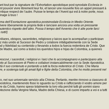
nt tout par la signature de l’Exhortation apostolique post synodale
Ecclesia in
 pouvoir vivre librement leur foi, et lancer une nouvelle fois un appel pressant à
tique respect de l’autre. Puisse le temps de l’Avent qui est à notre porte, nous
inage à tous !
a firma dell’Esortazione apostolica postsinodale Ecclesia in Medio Oriente.
 vivere liberamente la propria fede e lanciare ancora una volta un pressante
entico rispetto dell’altro. Possa il tempo dell’Avvento che è alle porte farci
utti!].
ares, obispos, sacerdotes, religiosos y laicos que lo acompañan y participan
 vez más unido al Sucesor de Pedro y colabore infatigablemente con la Sede
d y fidelidad su contenido y llevando a todos la fuerza redentora de Cristo. Que
de Madre, así como a todos los queridos hijos e hijas de Colombia, a quienes
covi, i sacerdoti, i religiosi e i laici che lo accompagnano e partecipano alla
 unito al Successore di Pietro e collabori instancabilmente con la Sede Apostolica.
à il suo contenuto e portando a tutti la forza redentrice di Cristo. Che Maria
 sostenga tutti gli amati figli e figlie della Colombia, che ho molto presenti nel
etro, nel suo universale servizio alla Chiesa. Pertanto, mentre rinnovo a ciascuno di
 apostolica, mantenendo fisso lo sguardo su Cristo e rafforzando il vostro amore per
da Cristo, hanno speso totalmente la loro vita perché tutti gli uomini siano
rotezione della Vergine Maria, Madre della Chiesa, e di cuore imparto a voi e a tutti