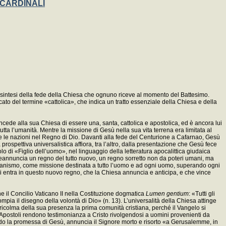
 CARDINALI
 sintesi della fede della Chiesa che ognuno riceve al momento del Battesimo.
cato del termine «cattolica», che indica un tratto essenziale della Chiesa e della
ncede alla sua Chiesa di essere una, santa, cattolica e apostolica, ed è ancora lui
tta l’umanità. Mentre la missione di Gesù nella sua vita terrena era limitata al
e tutte le nazioni nel Regno di Dio. Davanti alla fede del Centurione a Cafarnao, Gesù
 prospettiva universalistica affiora, tra l’altro, dalla presentazione che Gesù fece
o di «Figlio dell’uomo», nel linguaggio della letteratura apocalittica giudaica
reannuncia un regno del tutto nuovo, un regno sorretto non da poteri umani, ma
ssianismo, come missione destinata a tutto l’uomo e ad ogni uomo, superando ogni
si entra in questo nuovo regno, che la Chiesa annuncia e anticipa, e che vince
e il Concilio Vaticano II nella Costituzione dogmatica
Lumen gentium
: «Tutti gli
mpia il disegno della volontà di Dio» (n. 13). L’universalità della Chiesa attinge
 ricolma della sua presenza la prima comunità cristiana, perché il Vangelo si
li Apostoli rendono testimonianza a Cristo rivolgendosi a uomini provenienti da
ondo la promessa di Gesù, annuncia il Signore morto e risorto «a Gerusalemme, in