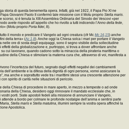
ga storia di questa benemerita opera. Infatti, già nel 1922, il Papa Pio XI ne
to Papa Giovanni Paolo II confermò tale missione con il Motu proprio
Stella maris
.
se scorso, si è tenuta la XIII Assemblea Ordinaria del Sinodo dei Vescovi «per
modo avete risposto all’appello che ho rivolto a tutti indicendo l’
Anno della fede
,
gelo» (Motu proprio
Porta fidei
, 8).
 tutto il mondo e predicare il Vangelo ad ogni creatura (cfr Mc
Mc 16,15
) anche
ni della terra» (
Ac 1,8
). Anche oggi la Chiesa solca i mari per portare il Vangelo
na nelle ore di sosta degli equipaggi, sono il segno visibile della sollecitudine
fetti della globalizzazione e, purtroppo, si trova a dover affrontare anche
 su cui lavorano, quando cadono sotto la minaccia della pirateria marittima o
itudine della Chiesa e stimolare la materna cura che, attraverso di voi, manifesta a
 vivono l’incertezza del futuro, segnato dagli effetti negativi dei cambiamenti
ela dell’ambiente e la difesa della dignità di ogni persona, vorrei assicurare la
s
”, ma anche e soprattutto vede tra i marittimi stessi una crescente attenzione per
on spirito di carità nelle situazioni di pericolo.
ve della Chiesa di procedere in mare aperto, in mezzo a tempeste o ad onde
sionaria della Chiesa, desidero oggi rinnovare il mandato ecclesiale che, in
ostri porti. Siate apostoli fedeli alla missione di annunciare il Vangelo,
i attende a bordo per colmare le profonde nostalgie dell’anima e sentirsi parte
 Maria,
Stella maris
e
Stella matutina
, illumini sempre la vostra opera affinché la
izione Apostolica.