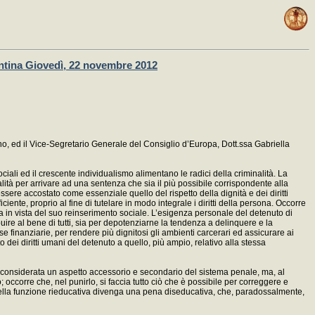
a Giovedì, 22 novembre 2012
ino, ed il Vice-Segretario Generale del Consiglio d’Europa, Dott.ssa Gabriella
iali ed il crescente individualismo alimentano le radici della criminalità. La
alità per arrivare ad una sentenza che sia il più possibile corrispondente alla
ssere accostato come essenziale quello del rispetto della dignità e dei diritti
te, proprio al fine di tutelare in modo integrale i diritti della persona. Occorre
ia in vista del suo reinserimento sociale. L’esigenza personale del detenuto di
ire al bene di tutti, sia per depotenziarne la tendenza a delinquere e la
se finanziarie, per rendere più dignitosi gli ambienti carcerari ed assicurare ai
o dei diritti umani del detenuto a quello, più ampio, relativo alla stessa
a considerata un aspetto accessorio e secondario del sistema penale, ma, al
occorre che, nel punirlo, si faccia tutto ciò che è possibile per correggere e
 nella funzione rieducativa divenga una pena diseducativa, che, paradossalmente,