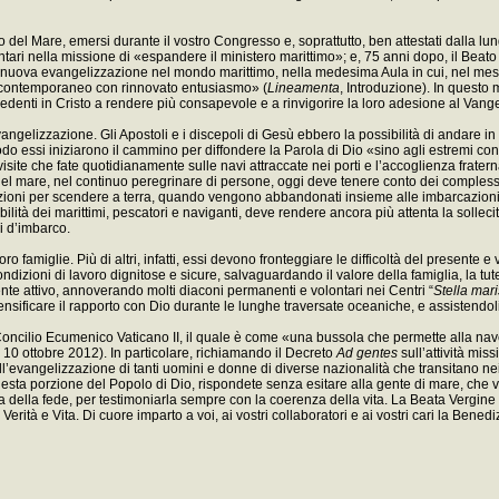
 del Mare, emersi durante il vostro Congresso e, soprattutto, ben attestati dalla lun
ntari nella missione di «espandere il ministero marittimo»; e, 75 anni dopo, il Bea
 della nuova evangelizzazione nel mondo marittimo, nella medesima Aula in cui, nel me
o contemporaneo con rinnovato entusiasmo» (
Lineamenta
, Introduzione). In questo 
 credenti in Cristo a rendere più consapevole e a rinvigorire la loro adesione al Van
vangelizzazione. Gli Apostoli e i discepoli di Gesù ebbero la possibilità di andare in
o essi iniziarono il cammino per diffondere la Parola di Dio «sino agli estremi confi
 visite che fate quotidianamente sulle navi attraccate nei porti e l’accoglienza frater
 mare, nel continuo peregrinare di persone, oggi deve tenere conto dei complessi ef
rizioni per scendere a terra, quando vengono abbandonati insieme alle imbarcazioni
ilità dei marittimi, pescatori e naviganti, deve rendere ancora più attenta la sollec
si d’imbarco.
o famiglie. Più di altri, infatti, essi devono fronteggiare le difficoltà del presente e
ondizioni di lavoro dignitose e sicure, salvaguardando il valore della famiglia, la tut
ente attivo, annoverando molti diaconi permanenti e volontari nei Centri “
Stella mari
nsificare il rapporto con Dio durante le lunghe traversate oceaniche, e assistendoli c
Concilio Ecumenico Vaticano II, il quale è come «una bussola che permette alla na
 10 ottobre 2012). In particolare, richiamando il Decreto
Ad gentes
sull’attività mis
evangelizzazione di tanti uomini e donne di diverse nazionalità che transitano nei v
esta porzione del Popolo di Dio, rispondete senza esitare alla gente di mare, che v
zza della fede, per testimoniarla sempre con la coerenza della vita. La Beata Vergine
ità e Vita. Di cuore imparto a voi, ai vostri collaboratori e ai vostri cari la Bened