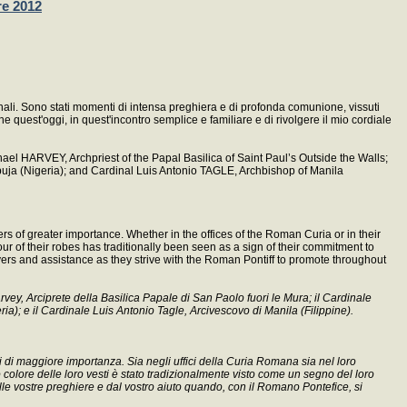
e 2012
inali. Sono stati momenti di intensa preghiera e di profonda comunione, vissuti
 quest'oggi, in quest'incontro semplice e familiare e di rivolgere il mio cordiale
chael HARVEY, Archpriest of the Papal Basilica of Saint Paul’s Outside the Walls;
a (Nigeria); and Cardinal Luis Antonio TAGLE, Archbishop of Manila
rs of greater importance. Whether in the offices of the Roman Curia or in their
our of their robes has traditionally been seen as a sign of their commitment to
ayers and assistance as they strive with the Roman Pontiff to promote throughout
rvey, Arciprete della Basilica Papale di San Paolo fuori le Mura; il Cardinale
); e il Cardinale Luis Antonio Tagle, Arcivescovo di Manila (Filippine).
oni di maggiore importanza. Sia negli uffici della Curia Romana sia nel loro
o colore delle loro vesti è stato tradizionalmente visto come un segno del loro
lle vostre preghiere e dal vostro aiuto quando, con il Romano Pontefice, si