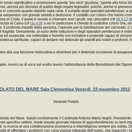
uire in modo significativo a promuovere questa “più vera” giustizia, “aperta alla forza l
enso, ancora più decisivo di quello degli organi legislativi, poiché, anche in presenza
n concreto quanto stabilito sulla carta. Il compito degli operatori penitenziari, a qu
, si adoperano con grande serietà e dedizione. Il contatto con coloro che hanno com
a di Cristo, il quale è venuto a chiamare non i giusti, ma i peccatori (cfr
Mt 9,13
M
micida di Caino (cfr
Gn 4,9
); a voi in particolare è chiesto di custodire coloro che, 
ne. Il profondo rispetto della persona, l’operare per la riabilitazione del carcerato
 di fragilità. Ovviamente, al ruolo delle istituzioni e degli operatori penitenziari è 
 auspicata, ma sollecitata e favorita con iniziative e proposte capaci di vincere l’
tenza spirituale, capaci di destare nel detenuto gli aspetti più nobili e profondi, ris
lvere alla sua funzione rieducativa e diventare per il detenuto occasione di assapor
lgete, invoco su di voi e sul vostro lavoro l’abbondanza delle Benedizioni del Signor
TO DEL MARE Sala Clementina Venerdì, 23 novembre 2012
Venerati Fratelli,
olato del Mare. Saluto cordialmente il Cardinale Antonio Maria Vegliò, Presidente del 
uesto specifico settore. Avete vissuto giornate intense di approfondimento su temi i
ti, la ricerca di una collaborazione ecumenica e interreligiosa sempre più solida. Di f
ità di affrontare i problemi con «una visione integrale dell’uomo, che rispecchi i v