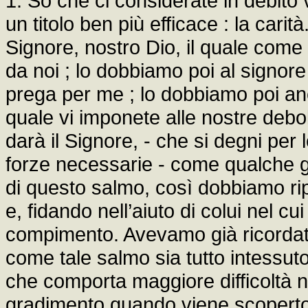
1. So che ci considerate in debito
un titolo ben più efficace : la car
Signore, nostro Dio, il quale come 
da noi ; lo dobbiamo poi al signor
prega per me ; lo dobbiamo poi anc
quale vi imponete alle nostre debol
darà il Signore, - che si degni per
forze necessarie - come qualche g
di questo salmo, così dobbiamo ripr
e, fidando nell’aiuto di colui nel c
compimento. Avevamo già ricordato a
come tale salmo sia tutto intessuto
che comporta maggiore difficoltà ne
gradimento quando viene scoperto