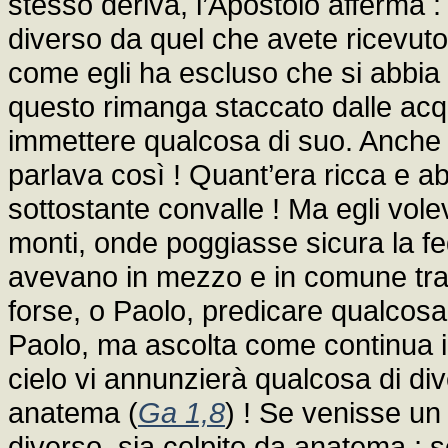
stesso deriva, l’Apostolo afferma
diverso da quel che avete ricevuto
come egli ha escluso che si abbia 
questo rimanga staccato dalle acq
immettere qualcosa di suo. Anche 
parlava così ! Quant’era ricca e a
sottostante convalle ! Ma egli vol
monti, onde poggiasse sicura la fed
avevano in mezzo e in comune tra l
forse, o Paolo, predicare qualcosa 
Paolo, ma ascolta come continua i
cielo vi annunzierà qualcosa di di
anatema (
Ga 1,8
) ! Se venisse u
diverso, sia colpito da anatema ;