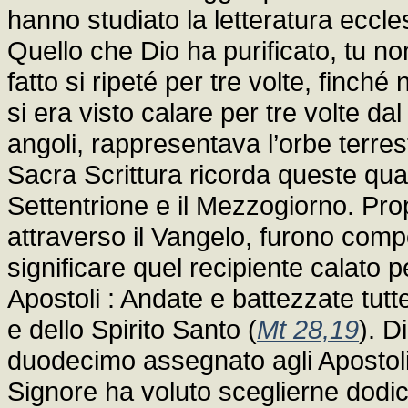
hanno studiato la letteratura eccles
Quello che Dio ha purificato, tu n
fatto si ripeté per tre volte, finch
si era visto calare per tre volte dal
angoli, rappresentava l’orbe terrest
Sacra Scrittura ricorda queste quattr
Settentrione e il Mezzogiorno. Pro
attraverso il Vangelo, furono comp
significare quel recipiente calato pe
Apostoli : Andate e battezzate tutt
e dello Spirito Santo (
Mt 28,19
). D
duodecimo assegnato agli Apostoli.
Signore ha voluto sceglierne dodi