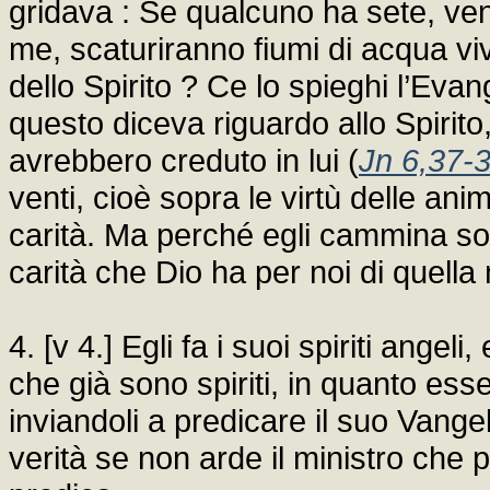
gridava : Se qualcuno ha sete, ve
me, scaturiranno fiumi di acqua v
dello Spirito ? Ce lo spieghi l’Ev
questo diceva riguardo allo Spirit
avrebbero creduto in lui (
Jn 6,37-
venti, cioè sopra le virtù delle ani
carità. Ma perché egli cammina so
carità che Dio ha per noi di quella 
4. [v 4.] Egli fa i suoi spiriti angeli
che già sono spiriti, in quanto esser
inviandoli a predicare il suo Vangel
verità se non arde il ministro che 