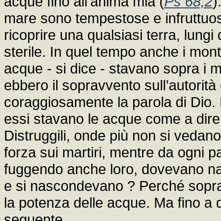
acque fino all’anima mia (
Ps 68,2
)
mare sono tempestose e infruttuose
ricoprire una qualsiasi terra, lungi
sterile. In quel tempo anche i mont
acque - si dice - stavano sopra i m
ebbero il sopravvento sull’autorità
coraggiosamente la parola di Dio. 
essi stavano le acque come a dire : “
Distruggili, onde più non si vedan
forza sui martiri, mentre da ogni par
fuggendo anche loro, dovevano nas
e si nascondevano ? Perché sopra
la potenza delle acque. Ma fino a 
seguente.