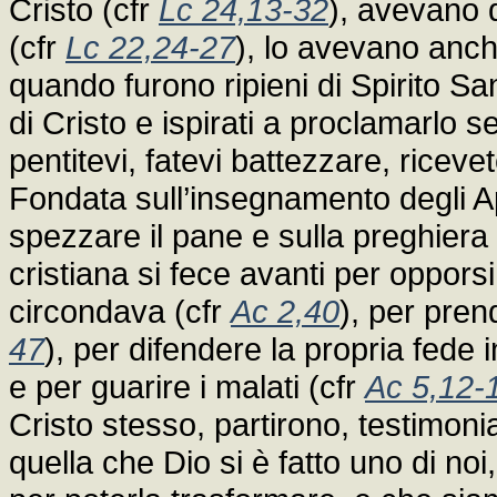
Cristo (cfr
Lc 24,13-32
), avevano 
(cfr
Lc 22,24-27
), lo avevano anch
quando furono ripieni di Spirito San
di Cristo e ispirati a proclamarlo s
pentitevi, fatevi battezzare, riceve
Fondata sull’insegnamento degli Apo
spezzare il pane e sulla preghiera
cristiana si fece avanti per opporsi
circondava (cfr
Ac 2,40
), per pren
47
), per difendere la propria fede i
e per guarire i malati (cfr
Ac 5,12-
Cristo stesso, partirono, testimonia
quella che Dio si è fatto uno di noi