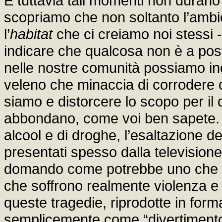
E tuttavia tali momenti non durano 
scopriamo che non soltanto l’ambi
l’
habitat
che ci creiamo noi stessi - 
indicare che qualcosa non è a post
nelle nostre comunità possiamo inco
veleno che minaccia di corrodere 
siamo e distorcere lo scopo per il 
abbondano, come voi ben sapete. Fr
alcool e di droghe, l’esaltazione d
presentati spesso dalla television
domando come potrebbe uno che f
che soffrono realmente violenza e
queste tragedie, riprodotte in form
semplicemente come “divertimento