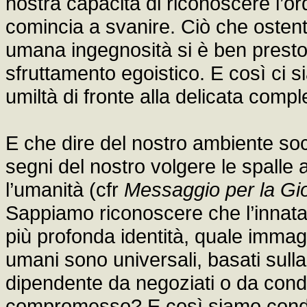
nostra capacità di riconoscere l’or
comincia a svanire. Ciò che oste
umana ingegnosità si è ben presto 
sfruttamento egoistico. E così ci 
umiltà di fronte alla delicata comp
E che dire del nostro ambiente soc
segni del nostro volgere le spalle a
l’umanità (cfr
Messaggio per la Gi
Sappiamo riconoscere che l’innata 
più profonda identità, quale immagin
umani sono universali, basati sull
dipendente da negoziati o da co
compromesso? E così siamo condott