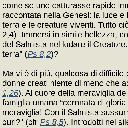
come se uno catturasse rapide imm
raccontata nella Genesi: la luce e l
terra e le creature viventi. Tutto ci
2,4). Immersi in simile bellezza, c
del Salmista nel lodare il Creatore
terra” (
Ps 8,2
)?
Ma vi è di più, qualcosa di difficile
donne creati niente di meno che a
1,26
). Al cuore della meraviglia de
famiglia umana “coronata di gloria 
meraviglia! Con il Salmista sussu
curi?” (cfr
Ps 8,5
). Introdotti nel si