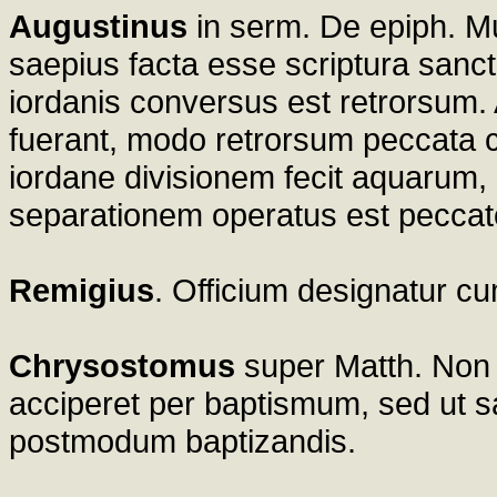
Augustinus
in serm. De epiph. Mu
saepius facta esse scriptura sanc
iordanis conversus est retrorsum
fuerant, modo retrorsum peccata co
iordane divisionem fecit aquarum,
separationem operatus est pecca
Remigius
. Officium designatur cu
Chrysostomus
super Matth. Non
acciperet per baptismum, sed ut sa
postmodum baptizandis.