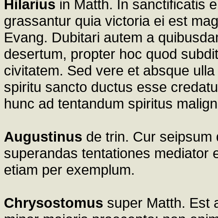
Hilarius
in Matth. In sanctificatis
grassantur quia victoria ei est ma
Evang. Dubitari autem a quibusdam 
desertum, propter hoc quod subdi
civitatem. Sed vere et absque ulla
spiritu sancto ductus esse credatur
hunc ad tentandum spiritus malignu
Augustinus
de trin. Cur seipsum
superandas tentationes mediator 
etiam per exemplum.
Chrysostomus
super Matth. Est a