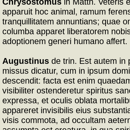
Chrysostomus
in Matth. Veteris e
apparuit hoc animal, ramum feren
tranquillitatem annuntians; quae 
columba apparet liberatorem nobi
adoptionem generi humano affert.
Augustinus
de trin. Est autem in 
missus dicatur, cum in ipsum domi
descendit: facta est enim quaedam
visibiliter ostenderetur spiritus sa
expressa, et oculis oblata mortalib
appareret invisibilis eius substan
visis commota, ad occultam aetern
assumpta est creatura, in qua spiri