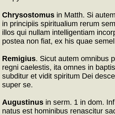
Chrysostomus
in Matth. Si autem
in principiis spiritualium rerum se
illos qui nullam intelligentiam inco
postea non fiat, ex his quae semel 
Remigius
. Sicut autem omnibus p
regni caelestis, ita omnes in bapti
subditur et vidit spiritum Dei de
super se.
Augustinus
in serm. 1 in dom. In
natus est hominibus renascitur 