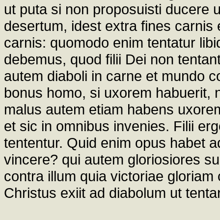
ut puta si non proposuisti ducere u
desertum, idest extra fines carnis 
carnis: quomodo enim tentatur libi
debemus, quod filii Dei non tentantur
autem diaboli in carne et mundo con
bonus homo, si uxorem habuerit, non
malus autem etiam habens uxorem, 
et sic in omnibus invenies. Filii e
tententur. Quid enim opus habet a
vincere? qui autem gloriosiores sunt
contra illum quia victoriae gloriam
Christus exiit ad diabolum ut tenta