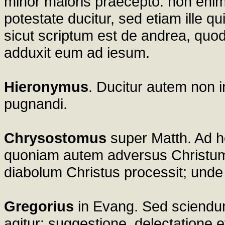
minor maioris praecepto: non enim 
potestate ducitur, sed etiam ille qui
sicut scriptum est de andrea, quo
adduxit eum ad iesum.
Hieronymus
. Ducitur autem non i
pugnandi.
Chrysostomus
super Matth. Ad ho
quoniam autem adversus Christum d
diabolum Christus processit; unde d
Gregorius
in Evang. Sed sciendum 
agitur: suggestione, delectatione 