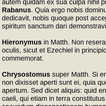
autem quidam ex sua culpa nihil pr
Rabanus
. Quia ergo nobis dominu
dedicavit, nobis quoque post acce
spiritum sanctum dari demonstravit;
Hieronymus
in Matth. Non resera
oculis, sicut et Ezechiel in princip
commemorat.
Chrysostomus
super Matth. Si en
non dixisset aperti sunt ei, quia q
apertum. Sed dicet aliquis: quid eni
caeli, qui etiam in terra constitut