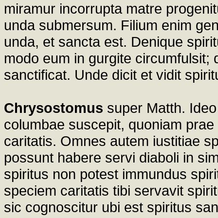
miramur incorrupta matre progenit
unda submersum. Filium enim genui
unda, et sancta est. Denique spiritus
modo eum in gurgite circumfulsit; q
sanctificat. Unde dicit et vidit sp
Chrysostomus
super Matth. Ideo
columbae suscepit, quoniam prae 
caritatis. Omnes autem iustitiae sp
possunt habere servi diaboli in si
spiritus non potest immundus spiri
speciem caritatis tibi servavit spir
sic cognoscitur ubi est spiritus san