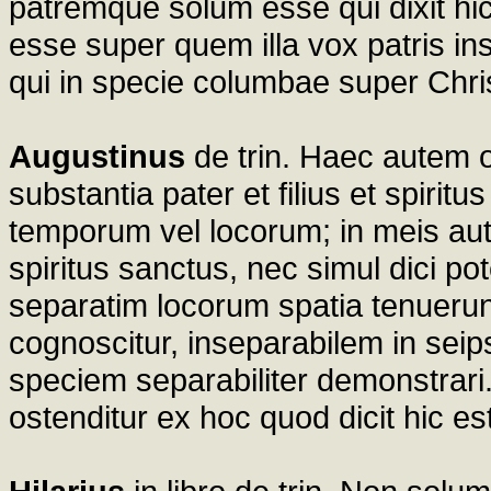
patremque solum esse qui dixit hic 
esse super quem illa vox patris in
qui in specie columbae super Chr
Augustinus
de trin. Haec autem op
substantia pater et filius et spiritu
temporum vel locorum; in meis aute
spiritus sanctus, nec simul dici poter
separatim locorum spatia tenuerun
cognoscitur, inseparabilem in seips
speciem separabiliter demonstrari.
ostenditur ex hoc quod dicit hic est