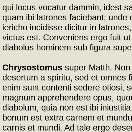
qui locus vocatur dammin, idest s
quam ibi latrones faciebant; unde
iericho incidisse dicitur in latron
victus est. Conveniens ergo fuit ut
diabolus hominem sub figura supe
Chrysostomus
super Matth. Non 
desertum a spiritu, sed et omnes f
enim sunt contenti sedere otiosi, s
magnum apprehendere opus, quod 
diabolum, quia non est ibi iniustit
bonum est extra carnem et mundu
carnis et mundi. Ad tale ergo deser