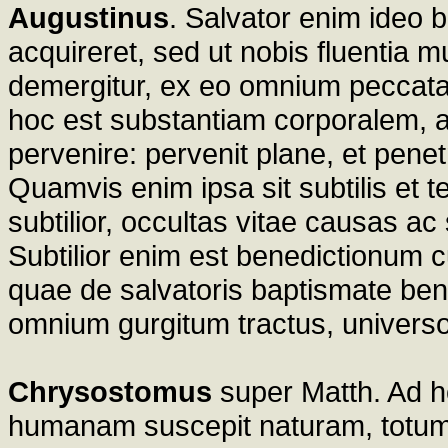
Augustinus
. Salvator enim ideo b
acquireret, sed ut nobis fluentia 
demergitur, ex eo omnium peccat
hoc est substantiam corporalem, 
pervenire: pervenit plane, et penet
Quamvis enim ipsa sit subtilis et t
subtilior, occultas vitae causas ac 
Subtilior enim est benedictionu
quae de salvatoris baptismate bened
omnium gurgitum tractus, universo
Chrysostomus
super Matth. Ad h
humanam suscepit naturam, totum