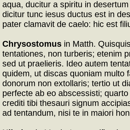
aqua, ducitur a spiritu in desertum
dicitur tunc iesus ductus est in de
pater clamavit de caelo: hic est fil
Chrysostomus
in Matth. Quisqui
tentationes, non turberis; etenim 
sed ut praelieris. Ideo autem ten
quidem, ut discas quoniam multo fa
donorum non extollaris; tertio ut 
perfecte ab eo abscessisti; quarto u
crediti tibi thesauri signum accipi
ad tentandum, nisi te in maiori hon