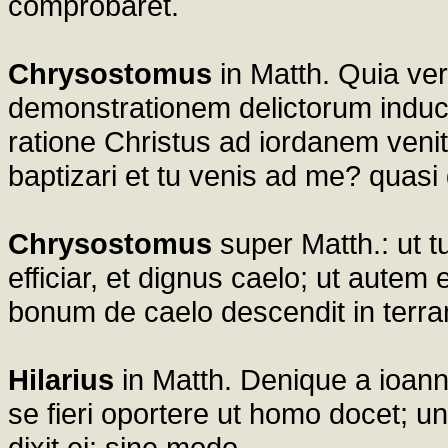
comprobaret.
Chrysostomus
in Matth. Quia ver
demonstrationem delictorum induce
ratione Christus ad iordanem venit,
baptizari et tu venis ad me? quasi d
Chrysostomus
super Matth.: ut tu
efficiar, et dignus caelo; ut aute
bonum de caelo descendit in terra
Hilarius
in Matth. Denique a ioanne
se fieri oportere ut homo docet; 
dixit ei: sine modo.