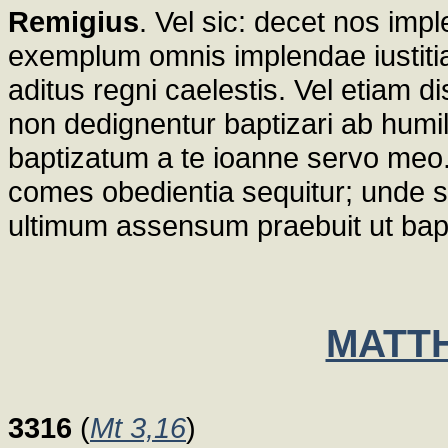
Remigius
. Vel sic: decet nos imp
exemplum omnis implendae iustitia
aditus regni caelestis. Vel etiam d
non dedignentur baptizari ab humi
baptizatum a te ioanne servo meo.
comes obedientia sequitur; unde su
ultimum assensum praebuit ut bap
MATTH
3316
(
Mt 3,16
)