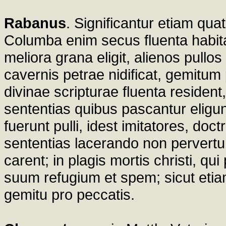
Rabanus
. Significantur etiam qua
Columba enim secus fluenta habitat
meliora grana eligit, alienos pullos n
cavernis petrae nidificat, gemitum 
divinae scripturae fluenta residen
sententias quibus pascantur eligun
fuerunt pulli, idest imitatores, doc
sententias lacerando non pervertunt
carent; in plagis mortis christi, qu
suum refugium et spem; sicut etiam a
gemitu pro peccatis.