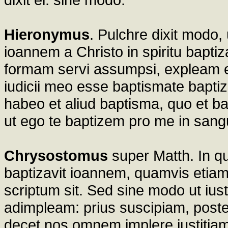
Hieronymus
. Pulchre dixit modo,
ioannem a Christo in spiritu baptiz
formam servi assumpsi, expleam et 
iudicii meo esse baptismate bapti
habeo et aliud baptisma, quo et b
ut ego te baptizem pro me in sang
Chrysostomus
super Matth. In qu
baptizavit ioannem, quamvis etiam 
scriptum sit. Sed sine modo ut iust
adimpleam: prius suscipiam, poste
decet nos omnem implere iustitiam; 