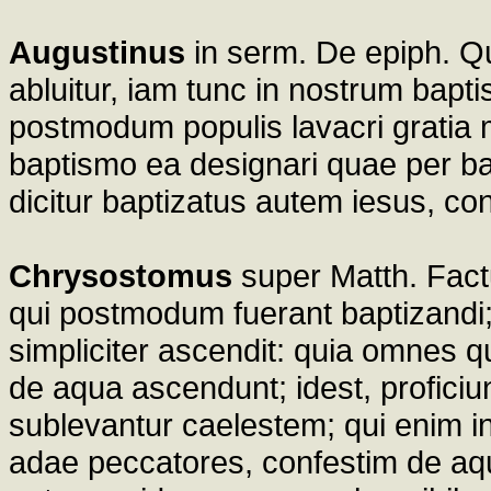
Augustinus
in serm. De epiph. Qu
abluitur, iam tunc in nostrum bapt
postmodum populis lavacri gratia mi
baptismo ea designari quae per b
dicitur baptizatus autem iesus, co
Chrysostomus
super Matth. Fact
qui postmodum fuerant baptizandi; e
simpliciter ascendit: quia omnes qu
de aqua ascendunt; idest, proficiun
sublevantur caelestem; qui enim in 
adae peccatores, confestim de aqua 