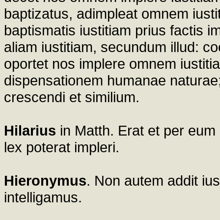
baptizatus, adimpleat omnem iust
baptismatis iustitiam prius factis 
aliam iustitiam, secundum illud: coe
oportet nos implere omnem iustiti
dispensationem humanae naturae; s
crescendi et similium.
Hilarius
in Matth. Erat et per eum
lex poterat impleri.
Hieronymus
. Non autem addit ius
intelligamus.