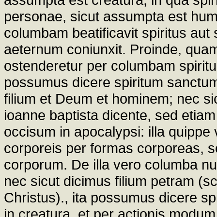
personae, sicut assumpta est huma
columbam beatificavit spiritus aut 
aeternum coniunxit. Proinde, quamq
ostenderetur per columbam spirit
possumus dicere spiritum sanctum
filium et Deum et hominem; nec si
ioanne baptista dicente, sed etia
occisum in apocalypsi: illa quippe 
corporeis per formas corporeas, sed
corporum. De illa vero columba nul
nec sicut dicimus filium petram (sc
Christus)., ita possumus dicere sp
in creatura, et per actionis modu