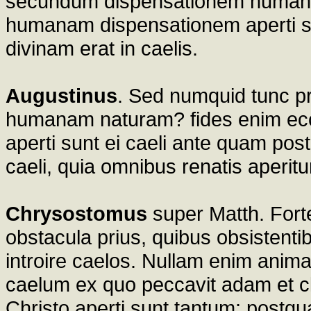
secundum dispensationem humana
humanam dispensationem aperti s
divinam erat in caelis.
Augustinus
. Sed numquid tunc pr
humanam naturam? fides enim eccl
aperti sunt ei caeli ante quam post
caeli, quia omnibus renatis aperitu
Chrysostomus
super Matth. Forte
obstacula prius, quibus obsistent
introire caelos. Nullam enim anim
caelum ex quo peccavit adam et cl
Christo aperti sunt tantum; postq