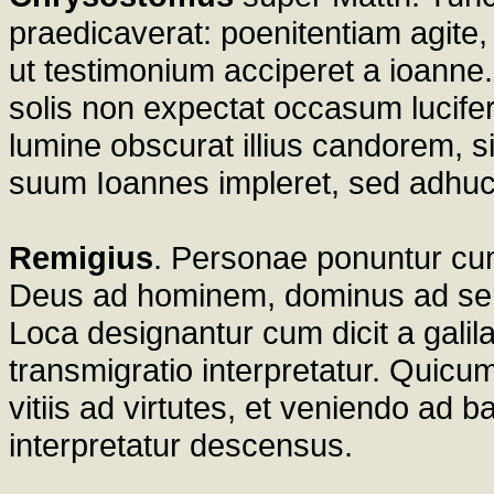
praedicaverat: poenitentiam agite,
ut testimonium acciperet a ioanne.
solis non expectat occasum lucifer
lumine obscurat illius candorem, s
suum Ioannes impleret, sed adhuc
Remigius
. Personae ponuntur cum
Deus ad hominem, dominus ad serv
Loca designantur cum dicit a galil
transmigratio interpretatur. Quicum
vitiis ad virtutes, et veniendo ad 
interpretatur descensus.