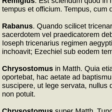
Remigius
. Est sciendum quod in h
tempus et officium. Tempus, cum di
Rabanus
. Quando scilicet tricenar
sacerdotem vel praedicatorem debere
Ioseph tricenarius regimen aegypt
inchoavit; Ezechiel sub eodem te
Chrysostomus
in Matth. Quia et
oportebat, hac aetate ad baptismu
suscipere, ut lege servata, nullus 
non potuit.
Chrysostomus
super Matth. Tunc