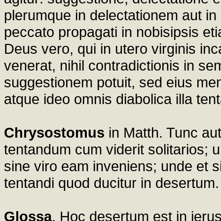
plerumque in delectationem aut in
peccato propagati in nobisipsis e
Deus vero, qui in utero virginis i
venerat, nihil contradictionis in se
suggestionem potuit, sed eius men
atque ideo omnis diabolica illa tenta
Chrysostomus
in Matth. Tunc au
tentandum cum viderit solitarios; u
sine viro eam inveniens; unde et s
tentandi quod ducitur in desertum.
Glossa
. Hoc desertum est in ieru