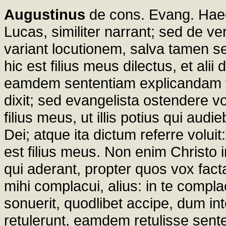
Augustinus
de cons. Evang. Haec
Lucas, similiter narrant; sed de ve
variant locutionem, salva tamen s
hic est filius meus dilectus, et alii
eamdem sententiam explicandam v
dixit; sed evangelista ostendere vo
filius meus, ut illis potius qui audi
Dei; atque ita dictum referre voluit: 
est filius meus. Non enim Christo 
qui aderant, propter quos vox facta
mihi complacui, alius: in te compla
sonuerit, quodlibet accipe, dum i
retulerunt, eamdem retulisse sente