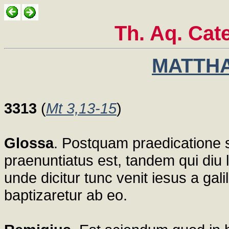
Th. Aq. Cat
MATTHA
3313
(
Mt 3,13-15
)
Glossa
. Postquam praedicatione 
praenuntiatus est, tandem qui diu 
unde dicitur tunc venit iesus a ga
baptizaretur ab eo.