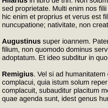
Hilarius
in libro de trin. Non solu
sed proprietate. Multi enim nos filii
hic enim et proprius et verus est fi
nuncupatione; nativitate, non crea
Augustinus
super ioannem. Pater 
filium, non quomodo dominus se
adoptatum. Et ideo subditur in quo
Remigius
. Vel si ad humanitatem c
complacui, quia istum solum reperi
complacuit, subauditur placitum 
quae agenda sunt, idest genus 