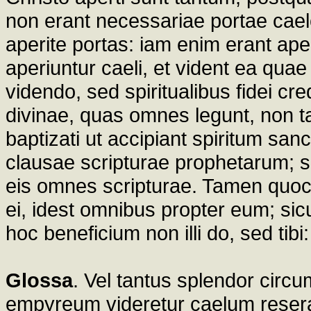
non erant necessariae portae cae
aperite portas: iam enim erant apert
aperiuntur caeli, et vident ea quae
videndo, sed spiritualibus fidei cre
divinae, quas omnes legunt, non tam
baptizati ut accipiant spiritum san
clausae scripturae prophetarum; s
eis omnes scripturae. Tamen quocu
ei, idest omnibus propter eum; sicut
hoc beneficium non illi do, sed tibi: i
Glossa
. Vel tantus splendor circu
empyreum videretur caelum reser