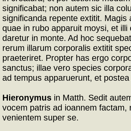
significabat; non autem sic illa 
significanda repente extitit. Magis
quae in rubo apparuit moysi, et il
daretur in monte. Ad hoc sequebatu
rerum illarum corporalis extitit spec
praeteriret. Propter has ergo corpo
sanctus; illae vero species corpo
ad tempus apparuerunt, et postea 
Hieronymus
in Matth. Sedit autem
vocem patris ad ioannem factam, 
venientem super se.