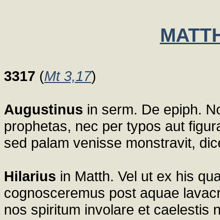
MATTH
3317
(
Mt 3,17
)
Augustinus
in serm. De epiph. N
prophetas, nec per typos aut figura
sed palam venisse monstravit, dice
Hilarius
in Matth. Vel ut ex his q
cognosceremus post aquae lavacru
nos spiritum involare et caelestis 