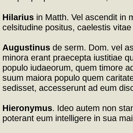
Hilarius
in Matth. Vel ascendit in 
celsitudine positus, caelestis vitae
Augustinus
de serm. Dom. vel asc
minora erant praecepta iustitiae 
populo iudaeorum, quem timore adh
suum maiora populo quem caritate 
sedisset, accesserunt ad eum disci
Hieronymus
. Ideo autem non stan
poterant eum intelligere in sua ma