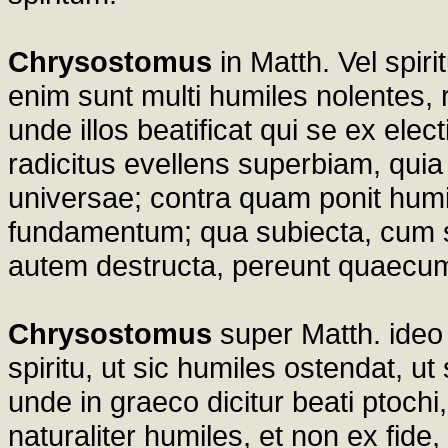
Chrysostomus
in Matth. Vel spir
enim sunt multi humiles nolentes, 
unde illos beatificat qui se ex elec
radicitus evellens superbiam, quia 
universae; contra quam ponit humi
fundamentum; qua subiecta, cum sta
autem destructa, pereunt quaecu
Chrysostomus
super Matth. ideo 
spiritu, ut sic humiles ostendat, 
unde in graeco dicitur beati ptochi
naturaliter humiles, et non ex fide