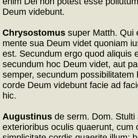
enim Dei non potest esse pollutum;
Deum videbunt.
Chrysostomus
super Matth. Qui e
mente sua Deum videt quoniam iusti
est. Secundum ergo quod aliquis er
secundum hoc Deum videt, aut par
semper, secundum possibilitatem 
corde Deum videbunt facie ad faci
hic.
Augustinus
de serm. Dom. Stulti 
exterioribus oculis quaerunt, cum co
simplicitate cordis quaerite illu