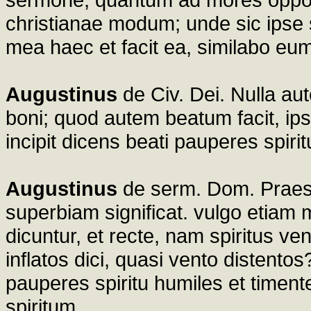
christianae modum; unde sic ipse 
mea haec et facit ea, similabo eum 
Augustinus
de Civ. Dei. Nulla aut
boni; quod autem beatum facit, ipse
incipit dicens beati pauperes spirit
Augustinus
de serm. Dom. Praesu
superbiam significat. vulgo etiam
dicuntur, et recte, nam spiritus v
inflatos dici, quasi vento distentos
pauperes spiritu humiles et timen
spiritum.