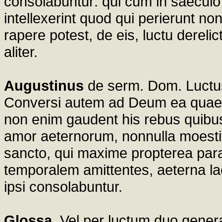
consolabuntur: qui cum in saeculo 
intellexerint quod qui perierunt n
rapere potest, de eis, luctu derelic
aliter.
Augustinus
de serm. Dom. Luctus 
Conversi autem ad Deum ea quae 
non enim gaudent his rebus quibus 
amor aeternorum, nonnulla moestit
sancto, qui maxime propterea parac
temporalem amittentes, aeterna laet
ipsi consolabuntur.
Glossa
. Vel per luctum duo genera