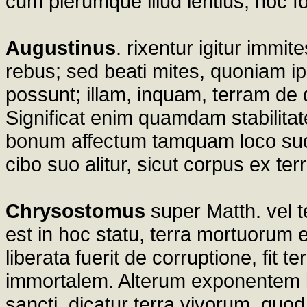
cum plerumque illud lentius, hoc fo
Augustinus
. rixentur igitur immit
rebus; sed beati mites, quoniam ip
possunt; illam, inquam, terram de q
Significat enim quamdam stabilitat
bonum affectum tamquam loco suo re
cibo suo alitur, sicut corpus ex ter
Chrysostomus
super Matth. vel t
est in hoc statu, terra mortuorum 
liberata fuerit de corruptione, fit 
immortalem. Alterum exponentem le
sancti, dicatur terra vivorum, qu