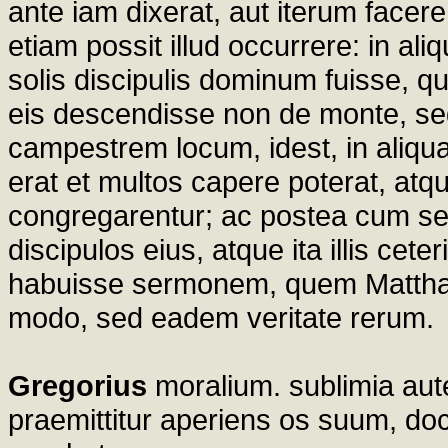
ante iam dixerat, aut iterum face
etiam possit illud occurrere: in al
solis discipulis dominum fuisse, 
eis descendisse non de monte, sed
campestrem locum, idest, in aliqu
erat et multos capere poterat, atq
congregarentur; ac postea cum se
discipulos eius, atque ita illis ce
habuisse sermonem, quem Matthae
modo, sed eadem veritate rerum.
Gregorius
moralium. sublimia aut
praemittitur aperiens os suum, do