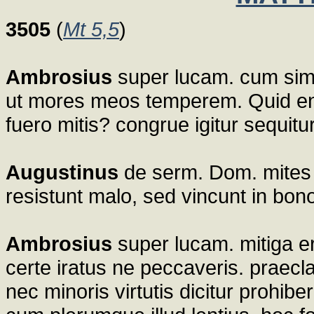
3505
(
Mt 5,5
)
Ambrosius
super lucam. cum simp
ut mores meos temperem. Quid eni
fuero mitis? congrue igitur sequitur
Augustinus
de serm. Dom. mites s
resistunt malo, sed vincunt in bo
Ambrosius
super lucam. mitiga er
certe iratus ne peccaveris. praec
nec minoris virtutis dicitur prohi