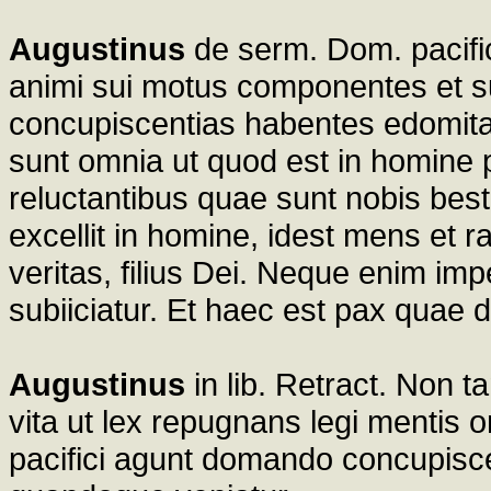
Augustinus
de serm. Dom. pacifi
animi sui motus componentes et su
concupiscentias habentes edomitas,
sunt omnia ut quod est in homine 
reluctantibus quae sunt nobis be
excellit in homine, idest mens et ra
veritas, filius Dei. Neque enim imp
subiiciatur. Et haec est pax quae d
Augustinus
in lib. Retract. Non 
vita ut lex repugnans legi mentis
pacifici agunt domando concupisc