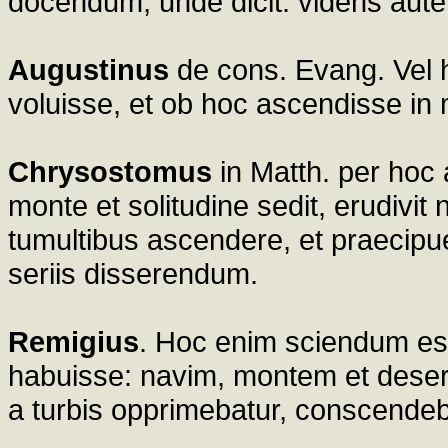
docendum; unde dicit: videns aute
Augustinus
de cons. Evang. Vel hi
voluisse, et ob hoc ascendisse in m
Chrysostomus
in Matth. per hoc 
monte et solitudine sedit, erudivit 
tumultibus ascendere, et praecip
seriis disserendum.
Remigius
. Hoc enim sciendum est,
habuisse: navim, montem et dese
a turbis opprimebatur, conscendeb