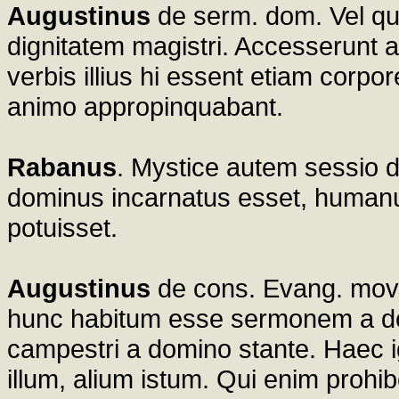
Augustinus
de serm. dom. Vel qu
dignitatem magistri. Accesserunt a
verbis illius hi essent etiam corpo
animo appropinquabant.
Rabanus
. Mystice autem sessio do
dominus incarnatus esset, huma
potuisset.
Augustinus
de cons. Evang. move
hunc habitum esse sermonem a do
campestri a domino stante. Haec igi
illum, alium istum. Qui enim proh