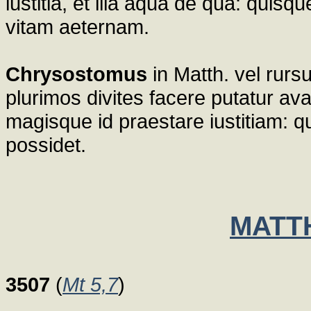
iustitia, et illa aqua de qua: quisque
vitam aeternam.
Chrysostomus
in Matth. vel rurs
plurimos divites facere putatur ava
magisque id praestare iustitiam: qui
possidet.
MATTH
3507
(
Mt 5,7
)