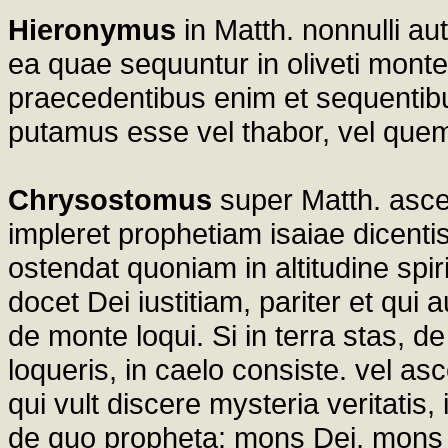
Hieronymus
in Matth. nonnulli a
ea quae sequuntur in oliveti mont
praecedentibus enim et sequentibu
putamus esse vel thabor, vel que
Chrysostomus
super Matth. asce
impleret prophetiam isaiae dicent
ostendat quoniam in altitudine spir
docet Dei iustitiam, pariter et qui 
de monte loqui. Si in terra stas, d
loqueris, in caelo consiste. vel a
qui vult discere mysteria veritati
de quo propheta: mons Dei, mons 