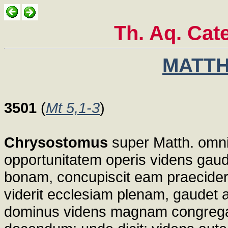
Th. Aq. Cat
MATTH
3501
(
Mt 5,1-3
)
Chrysostomus
super Matth. omn
opportunitatem operis videns gaude
bonam, concupiscit eam praecidere 
viderit ecclesiam plenam, gaudet a
dominus videns magnam congregati