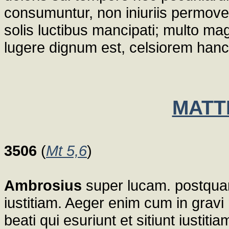
consumuntur, non iniuriis permovent
solis luctibus mancipati; multo mag
lugere dignum est, celsiorem han
MATT
3506
(
Mt 5,6
)
Ambrosius
super lucam. postquam d
iustitiam. Aeger enim cum in gravi
beati qui esuriunt et sitiunt iustitia