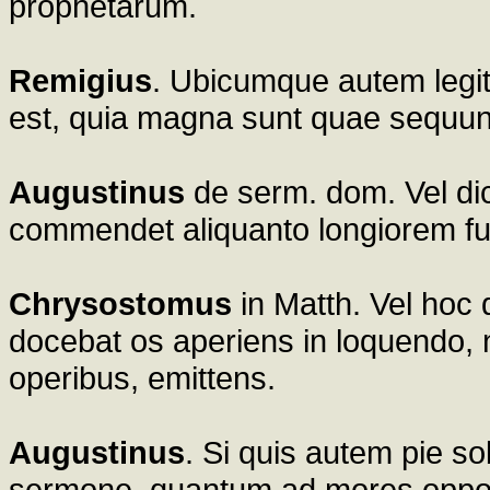
prophetarum.
Remigius
. Ubicumque autem legi
est, quia magna sunt quae sequun
Augustinus
de serm. dom. Vel dic
commendet aliquanto longiorem f
Chrysostomus
in Matth. Vel hoc 
docebat os aperiens in loquendo,
operibus, emittens.
Augustinus
. Si quis autem pie so
sermone, quantum ad mores opport