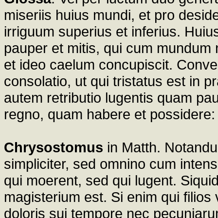
miseriis huius mundi, et pro desider
irriguum superius et inferius. Hui
pauper et mitis, qui cum mundum n
et ideo caelum concupiscit. Conven
consolatio, ut qui tristatus est in 
autem retributio lugentis quam pau
regno, quam habere et possidere:
Chrysostomus
in Matth. Notand
simpliciter, sed omnino cum intens
qui moerent, sed qui lugent. Siqu
magisterium est. Si enim qui filios 
doloris sui tempore nec pecuniaru