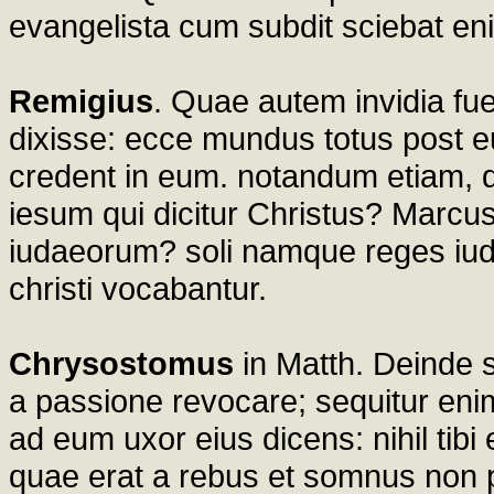
evangelista cum subdit sciebat en
Remigius
. Quae autem invidia fue
dixisse: ecce mundus totus post e
credent in eum. notandum etiam, q
iesum qui dicitur Christus? Marcus 
iudaeorum? soli namque reges iud
christi vocabantur.
Chrysostomus
in Matth. Deinde s
a passione revocare; sequitur enim 
ad eum uxor eius dicens: nihil tibi
quae erat a rebus et somnus non 