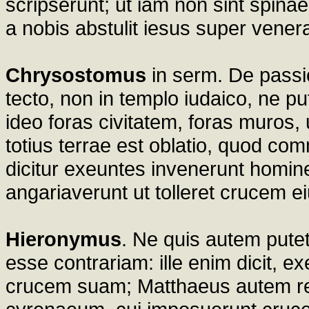
scripserunt; ut iam non sint spin
a nobis abstulit iesus super vener
Chrysostomus
in serm. De passi
tecto, non in templo iudaico, ne pu
ideo foras civitatem, foras muros
totius terrae est oblatio, quod com
dicitur exeuntes invenerunt hom
angariaverunt ut tolleret crucem ei
Hieronymus
. Ne quis autem putet
esse contrariam: ille enim dicit,
crucem suam; Matthaeus autem re