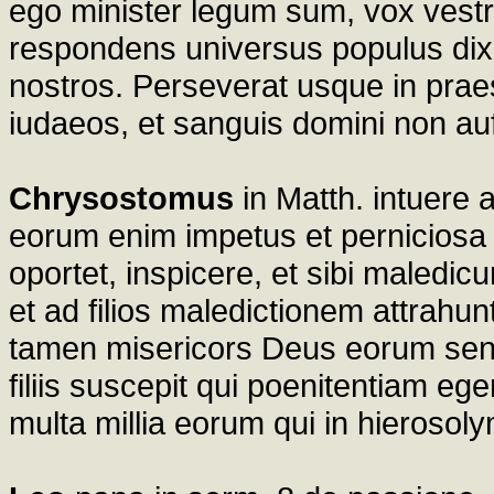
ego minister legum sum, vox vestr
respondens universus populus dixit
nostros. Perseverat usque in pra
iudaeos, et sanguis domini non auf
Chrysostomus
in Matth. intuere
eorum enim impetus et perniciosa 
oportet, inspicere, et sibi maledic
et ad filios maledictionem attrahun
tamen misericors Deus eorum sent
filiis suscepit qui poenitentiam ege
multa millia eorum qui in hierosoly