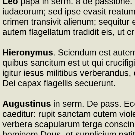
Leo
papa in serm. 8 de passione. 
iudaeorum; sed ipse evasit reatum, 
crimen transivit alienum; sequitur 
autem flagellatum tradidit eis, ut cr
Hieronymus
. Sciendum est autem
quibus sancitum est ut qui crucifigit
igitur iesus militibus verberandus
Dei capax flagellis secuerunt.
Augustinus
in serm. De pass. Ec
caeditur: rupit sanctam cutem violen
verbera scapularum terga conscind
hominem Deus, et supplicium patitu