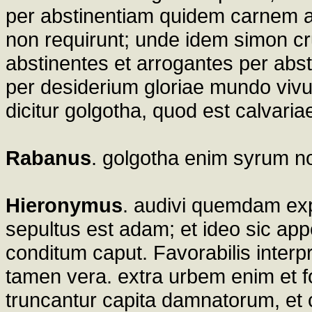
per abstinentiam quidem carnem aff
non requirunt; unde idem simon cr
abstinentes et arrogantes per abst
per desiderium gloriae mundo vivun
dicitur golgotha, quod est calvaria
Rabanus
. golgotha enim syrum nom
Hieronymus
. audivi quemdam exp
sepultus est adam; et ideo sic appe
conditum caput. Favorabilis interp
tamen vera. extra urbem enim et fo
truncantur capita damnatorum, et 