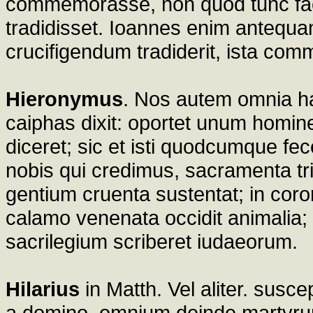
commemorasse, non quod tunc fac
tradidisset. Ioannes enim antequ
crucifigendum tradiderit, ista com
Hieronymus
. Nos autem omnia h
caiphas dixit: oportet unum homi
diceret; sic et isti quodcumque fec
nobis qui credimus, sacramenta tr
gentium cruenta sustentat; in coro
calamo venenata occidit animalia;
sacrilegium scriberet iudaeorum.
Hilarius
in Matth. Vel aliter. susce
a domino, omnium deinde martyru