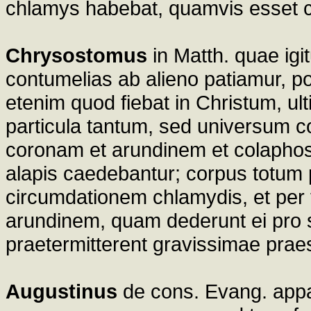
chlamys habebat, quamvis esset 
Chrysostomus
in Matth. quae igit
contumelias ab alieno patiamur, 
etenim quod fiebat in Christum, ul
particula tantum, sed universum co
coronam et arundinem et colaphos;
alapis caedebantur; corpus totum p
circumdationem chlamydis, et per
arundinem, quam dederunt ei pro sc
praetermitterent gravissimae prae
Augustinus
de cons. Evang. appa