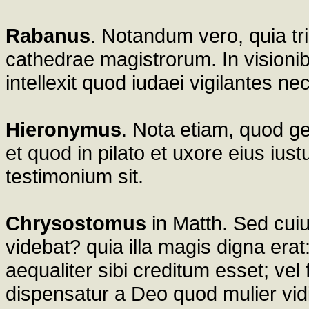
Rabanus
. Notandum vero, quia tr
cathedrae magistrorum. In visionib
intellexit quod iudaei vigilantes ne
Hieronymus
. Nota etiam, quod g
et quod in pilato et uxore eius ius
testimonium sit.
Chrysostomus
in Matth. Sed cuiu
videbat? quia illa magis digna erat:
aequaliter sibi creditum esset; vel
dispensatur a Deo quod mulier vidi