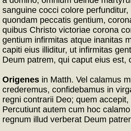
sanguine cocci colore perfunditur
quondam peccatis gentium, coronat
quibus Christo victoriae corona c
gentium infirmitas atque inanitas
capiti eius illiditur, ut infirmitas
Deum patrem, qui caput eius est, 
Origenes
in Matth. Vel calamus m
crederemus, confidebamus in virg
regni contrarii Deo; quem accepit, 
Percutiunt autem cum hoc calamo 
regnum illud verberat Deum patrem