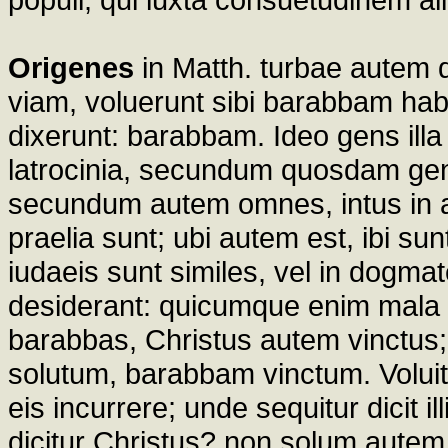
Origenes
in Matth. turbae autem 
viam, voluerunt sibi barabbam habe
dixerunt: barabbam. Ideo gens illa
latrocinia, secundum quosdam gent
secundum autem omnes, intus in ani
praelia sunt; ubi autem est, ibi s
iudaeis sunt similes, vel in dogmate
desiderant: quicumque enim mala ag
barabbas, Christus autem vinctus;
solutum, barabbam vinctum. Voluit 
eis incurrere; unde sequitur dicit il
dicitur Christus? non solum autem