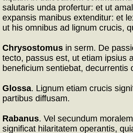
salutaris unda profertur: et ut am
expansis manibus extenditur: et le
ut his omnibus ad lignum crucis, 
Chrysostomus
in serm. De passio
tecto, passus est, ut etiam ipsius 
beneficium sentiebat, decurrentis d
Glossa
. Lignum etiam crucis sign
partibus diffusam.
Rabanus
. Vel secundum moralem
significat hilaritatem operantis, quia