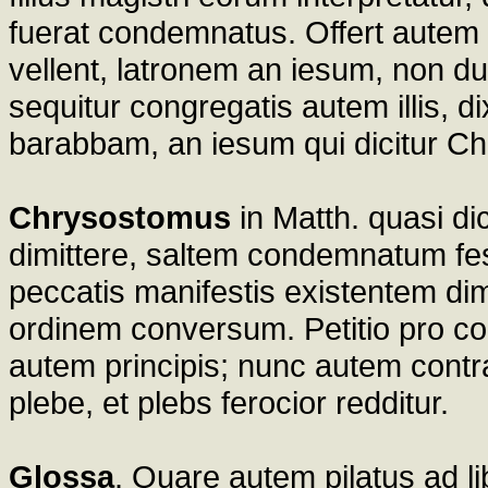
fuerat condemnatus. Offert autem 
vellent, latronem an iesum, non d
sequitur congregatis autem illis, di
barabbam, an iesum qui dicitur Chr
Chrysostomus
in Matth. quasi dic
dimittere, saltem condemnatum fest
peccatis manifestis existentem dim
ordinem conversum. Petitio pro co
autem principis; nunc autem contr
plebe, et plebs ferocior redditur.
Glossa
. Quare autem pilatus ad li