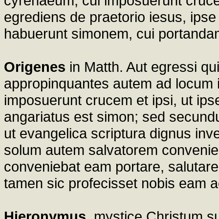
cyrenaeum, cui imposuerunt cruce
egrediens de praetorio iesus, ips
habuerunt simonem, cui portanda
Origenes
in Matth. Aut egressi q
appropinquantes autem ad locum i
imposuerunt crucem et ipsi, ut ips
angariatus est simon; sed secund
ut evangelica scriptura dignus inven
solum autem salvatorem convenie
conveniebat eam portare, salutar
tamen sic profecisset nobis eam a
Hieronymus
. mystice Christum su