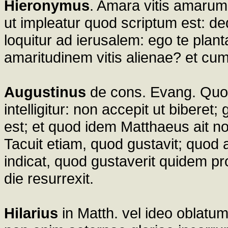
Hieronymus
. Amara vitis amarum
ut impleatur quod scriptum est: d
loquitur ad ierusalem: ego te pla
amaritudinem vitis alienae? et cum
Augustinus
de cons. Evang. Quod
intelligitur: non accepit ut biberet
est; et quod idem Matthaeus ait nol
Tacuit etiam, quod gustavit; quod
indicat, quod gustaverit quidem pr
die resurrexit.
Hilarius
in Matth. vel ideo oblatum