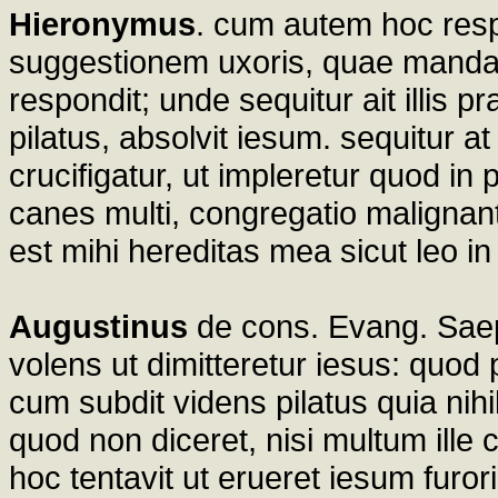
Hieronymus
. cum autem hoc resp
suggestionem uxoris, quae mandavera
respondit; unde sequitur ait illis 
pilatus, absolvit iesum. sequitur at
crucifigatur, ut impleretur quod i
canes multi, congregatio malignant
est mihi hereditas mea sicut leo 
Augustinus
de cons. Evang. Saep
volens ut dimitteretur iesus: quod
cum subdit videns pilatus quia nihi
quod non diceret, nisi multum ille 
hoc tentavit ut erueret iesum furor