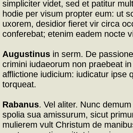
simpliciter videt, sed et patitur 
hodie per visum propter eum: ut s
uxorem, desidior fieret vir circa 
conferebat; etenim eadem nocte vi
Augustinus
in serm. De passione. 
crimini iudaeorum non praebeat in 
afflictione iudicium: iudicatur ipse
torqueat.
Rabanus
. Vel aliter. Nunc demum
spolia sua amissurum, sicut primu
mulierem vult Christum de manibus