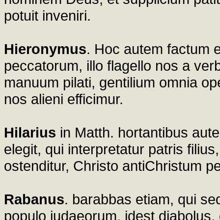
potuit inveniri.
Hieronymus
. Hoc autem factum es
peccatorum, illo flagello nos a ver
manuum pilati, gentilium omnia op
nos alieni efficimur.
Hilarius
in Matth. hortantibus au
elegit, qui interpretatur patris filiu
ostenditur, Christo antiChristum pe
Rabanus
. barabbas etiam, qui sed
populo iudaeorum, idest diabolus, q