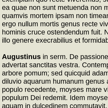
ea quae non sunt metuenda non m
quamvis mortem ipsam non timeant
ergo nullum mortis genus recte viv
hominis cruce ostendendum fuit. Ni
illo genere execrabilius et formidab
Augustinus
in serm. De passione
advertat sanctitas vestra. Conte
arbore pomum; sed quicquid adam p
diluvio aquarum humanum genus arc
populo recedente, moyses mare vir
populum Dei redemit. Idem moyses
aquam in dulcedinem commutavit. Ex