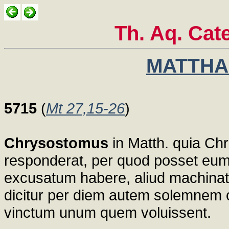
Th. Aq. Cat
MATTHAE
5715
(
Mt 27,15-26
)
Chrysostomus
in Matth. quia Chr
responderat, per quod posset eum
excusatum habere, aliud machinatu
dicitur per diem autem solemnem 
vinctum unum quem voluissent.