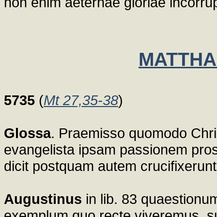
non enim aeternae gloriae incorru
MATTHAE
5735
(
Mt 27,35-38
)
Glossa
. Praemisso quomodo Chris
evangelista ipsam passionem pros
dicit postquam autem crucifixerun
Augustinus
in lib. 83 quaestion
exemplum quo recte viveremus, su