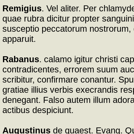
Remigius
. Vel aliter. Per chlam
quae rubra dicitur propter sangui
susceptio peccatorum nostrorum, q
apparuit.
Rabanus
. calamo igitur christi cap
contradicentes, errorem suum auct
scribitur, confirmare conantur. Sp
gratiae illius verbis execrandis re
denegant. Falso autem illum adora
actibus despiciunt.
Augustinus
de quaest. Evang. Q