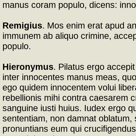
manus coram populo, dicens: inno
Remigius
. Mos enim erat apud an
immunem ab aliquo crimine, acce
populo.
Hieronymus
. Pilatus ergo accepi
inter innocentes manus meas, quo
ego quidem innocentem volui libera
rebellionis mihi contra caesarem 
sanguine iusti huius. Iudex ergo q
sententiam, non damnat oblatum, s
pronuntians eum qui crucifigendus e