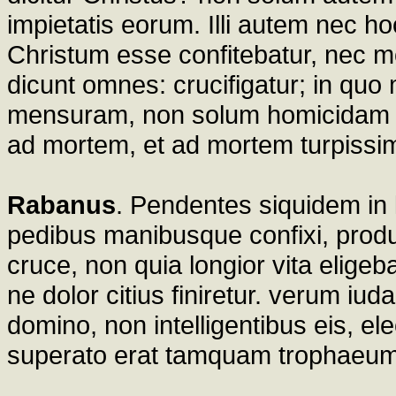
impietatis eorum. Illi autem nec h
Christum esse confitebatur, nec m
dicunt omnes: crucifigatur; in quo 
mensuram, non solum homicidam p
ad mortem, et ad mortem turpissi
Rabanus
. Pendentes siquidem in l
pedibus manibusque confixi, produ
cruce, non quia longior vita eligeb
ne dolor citius finiretur. verum iu
domino, non intelligentibus eis, e
superato erat tamquam trophaeum i