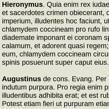
Hieronymus
. Quia enim rex iudae
et sacerdotes crimen obiecerant, q
imperium, illudentes hoc faciunt, u
chlamydem coccineam pro rufo lint
diademate imponant ei coronam sp
calamum, et adorent quasi regem; 
eum, chlamydem coccineam circum
spinis posuerunt super caput eius.
Augustinus
de cons. Evang. Per h
indutum purpura. Pro regia enim p
illudentibus adhibita erat; et est
Potest etiam fieri ut purpuram e