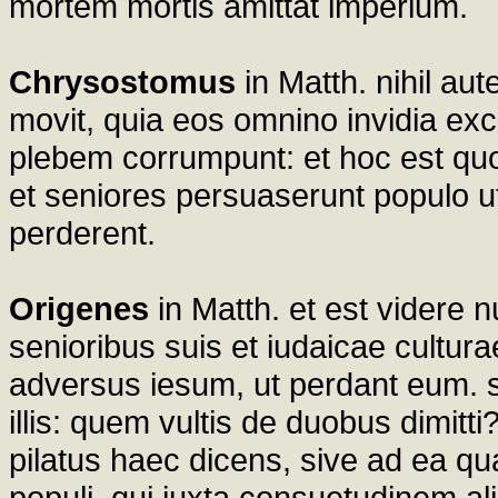
mortem mortis amittat imperium.
Chrysostomus
in Matth. nihil au
movit, quia eos omnino invidia exc
plebem corrumpunt: et hoc est qu
et seniores persuaserunt populo 
perderent.
Origenes
in Matth. et est videre
senioribus suis et iudaicae cultura
adversus iesum, ut perdant eum. 
illis: quem vultis de duobus dimitti
pilatus haec dicens, sive ad ea qu
populi, qui iuxta consuetudinem aliq