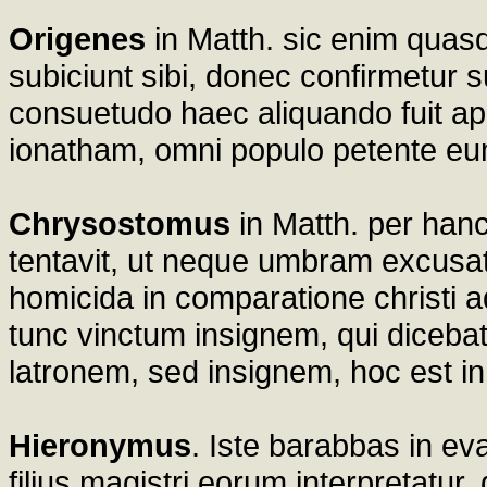
Origenes
in Matth. sic enim quas
subiciunt sibi, donec confirmetur
consuetudo haec aliquando fuit apu
ionatham, omni populo petente eu
Chrysostomus
in Matth. per han
tentavit, ut neque umbram excusati
homicida in comparatione christi 
tunc vinctum insignem, qui dicebat
latronem, sed insignem, hoc est in
Hieronymus
. Iste barabbas in ev
filius magistri eorum interpretatur