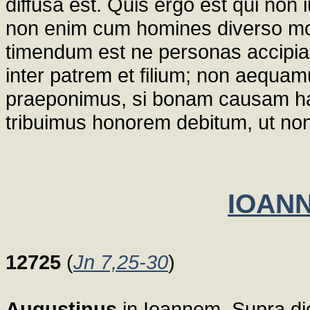
diffusa est. Quis ergo est qui non iu
non enim cum homines diverso mo
timendum est ne personas accipi
inter patrem et filium; non aequamu
praeponimus, si bonam causam habet,
tribuimus honorem debitum, ut non
IOANN
12725
(
Jn 7,25-30
)
Augustinus
in Ioannem. Supra di