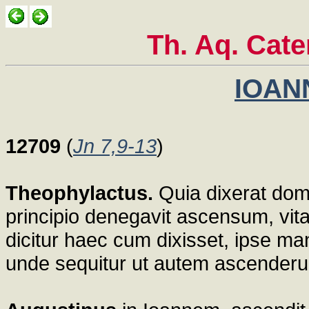
Th. Aq. Cat
IOANN
12709
(
Jn 7,9-13
)
Theophylactus.
Quia dixerat dom
principio denegavit ascensum, vi
dicitur haec cum dixisset, ipse man
unde sequitur ut autem ascenderunt