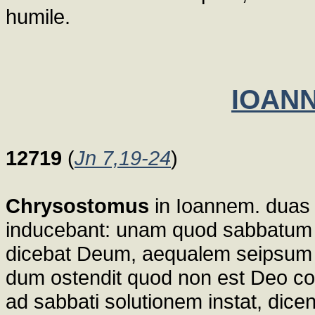
humile.
IOANN
12719
(
Jn 7,19-24
)
Chrysostomus
in Ioannem. duas 
inducebant: unam quod sabbatum 
dicebat Deum, aequalem seipsum fa
dum ostendit quod non est Deo con
ad sabbati solutionem instat, dic