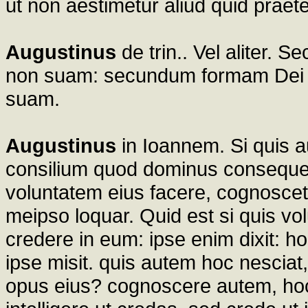
ut non aestimetur aliud quid praet
Augustinus
de trin.. Vel aliter. 
non suam: secundum formam Dei 
suam.
Augustinus
in Ioannem. Si quis a
consilium quod dominus consequent
voluntatem eius facere, cognoscet
meipso loquar. Quid est si quis vo
credere in eum: ipse enim dixit: h
ipse misit. quis autem hoc nesciat
opus eius? cognoscere autem, hoc e