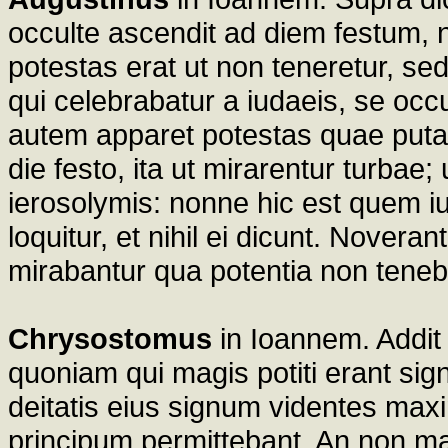
occulte ascendit ad diem festum, n
potestas erat ut non teneretur, sed 
qui celebrabatur a iudaeis, se occ
autem apparet potestas quae putab
die festo, ita ut mirarentur turbae
ierosolymis: nonne hic est quem i
loquitur, et nihil ei dicunt. Novera
mirabantur qua potentia non teneb
Chrysostomus
in Ioannem. Addit
quoniam qui magis potiti erant sign
deitatis eius signum videntes max
principum permittebant. An non m