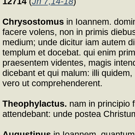
12714
(
Jn 7,14-18
)
Chrysostomus
in Ioannem. domin
facere volens, non in primis diebus
medium; unde dicitur iam autem di
templum et docebat. qui enim pri
praesentem videntes, magis inten
dicebant et qui malum: illi quidem, 
vero ut comprehenderent.
Theophylactus.
nam in principio f
attendebant: unde postea Christum
Augustinus
in Ioannem. quantum e