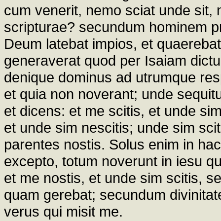
cum venerit, nemo sciat unde sit, 
scripturae? secundum hominem p
Deum latebat impios, et quaerebat 
generaverat quod per Isaiam dictu
denique dominus ad utrumque resp
et quia non noverant; unde sequit
et dicens: et me scitis, et unde sim
et unde sim nescitis; unde sim scit
parentes nostis. Solus enim in hac
excepto, totum noverunt in iesu qu
et me nostis, et unde sim scitis,
quam gerebat; secundum divinitat
verus qui misit me.