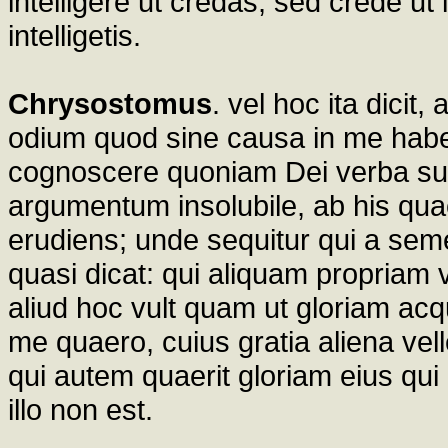
intelligere ut credas, sed crede ut i
intelligetis.
Chrysostomus
. vel hoc ita dicit,
odium quod sine causa in me habeti
cognoscere quoniam Dei verba sunt
argumentum insolubile, ab his qu
erudiens; unde sequitur qui a seme
quasi dicat: qui aliquam propriam vu
aliud hoc vult quam ut gloriam acqu
me quaero, cuius gratia aliena ve
qui autem quaerit gloriam eius qui mi
illo non est.