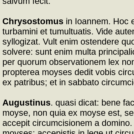
salvum fecit.
Chrysostomus
in Ioannem. Hoc e
turbamini et tumultuatis. Vide au
syllogizat. Vult enim ostendere q
solvere: sunt enim multa principal
per quorum observationem lex non s
propterea moyses dedit vobis cir
ex patribus; et in sabbato circumc
Augustinus
. quasi dicat: bene f
moyse, non quia ex moyse est, se
accepit circumcisionem a domino. E
moyses: accepistis in lege ut circu