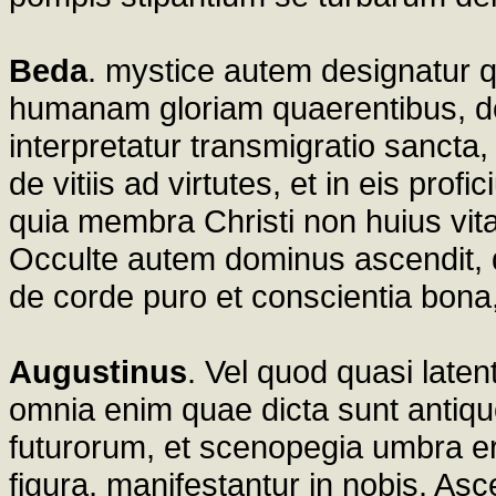
Beda
. mystice autem designatur q
humanam gloriam quaerentibus, do
interpretatur transmigratio sancta,
de vitiis ad virtutes, et in eis pr
quia membra Christi non huius vit
Occulte autem dominus ascendit, qu
de corde puro et conscientia bona, 
Augustinus
. Vel quod quasi latent
omnia enim quae dicta sunt antiqu
futurorum, et scenopegia umbra er
figura, manifestantur in nobis. Asc