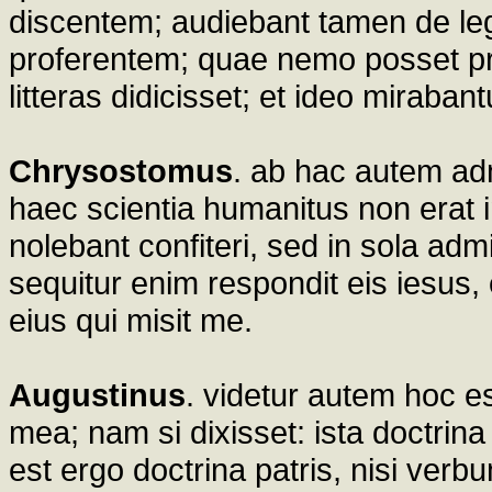
discentem; audiebant tamen de leg
proferentem; quae nemo posset prof
litteras didicisset; et ideo mirabant
Chrysostomus
. ab hac autem a
haec scientia humanitus non erat in
nolebant confiteri, sed in sola adm
sequitur enim respondit eis iesus,
eius qui misit me.
Augustinus
. videtur autem hoc e
mea; nam si dixisset: ista doctrin
est ergo doctrina patris, nisi verb