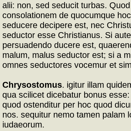
alii: non, sed seducit turbas. Quo
consolationem de quocumque hoc di
seducere decipere est, nec Chris
seductor esse Christianus. Si aut
persuadendo ducere est, quaerend
malum, malus seductor est; si a m
omnes seductores vocemur et sim
Chrysostomus
. igitur illam qui
qua scilicet dicebatur bonus esse
quod ostenditur per hoc quod dicun
nos. sequitur nemo tamen palam l
iudaeorum.