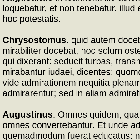
loquebatur, et non tenebatur. illud
hoc potestatis.
Chrysostomus
. quid autem doceb
mirabiliter docebat, hoc solum oste
qui dixerant: seducit turbas, trans
mirabantur iudaei, dicentes: quomod
vide admirationem nequitia plenam:
admirarentur; sed in aliam admirat
Augustinus
. Omnes quidem, quan
omnes convertebantur. Et unde adm
quemadmodum fuerat educatus: nu