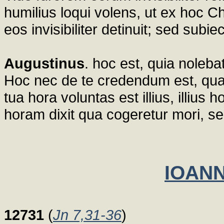
humilius loqui volens, ut ex hoc C
eos invisibiliter detinuit; sed sub
Augustinus
. hoc est, quia noleb
Hoc nec de te credendum est, quan
tua hora voluntas est illius, illius
horam dixit qua cogeretur mori, se
IOANN
12731
(
Jn 7,31-36
)