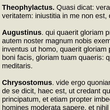
Theophylactus.
Quasi dicat: vera
veritatem: iniustitia in me non est,
Augustinus
. qui quaerit gloriam 
autem noster magnum nobis exempl
inventus ut homo, quaerit gloriam 
boni facis, gloriam tuam quaeris: 
meditaris.
Chrysostomus
. vide ergo quoni
de se dicit, haec est, ut credant 
principatum, et etiam propter imbec
homines moderata sapere, et nihi