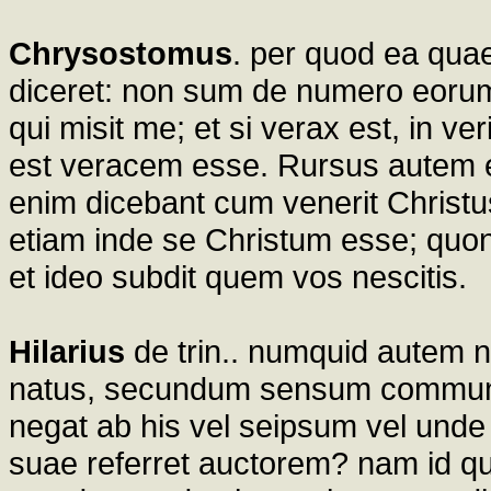
Chrysostomus
. per quod ea quae
diceret: non sum de numero eorum
qui misit me; et si verax est, in ve
est veracem esse. Rursus autem ex
enim dicebant cum venerit Christus
etiam inde se Christum esse; quon
et ideo subdit quem vos nescitis.
Hilarius
de trin.. numquid autem n
natus, secundum sensum communi
negat ab his vel seipsum vel unde i
suae referret auctorem? nam id qu