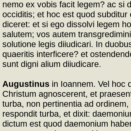
nemo ex vobis facit legem? ac si d
occiditis; et hoc est quod subditur 
diceret: et si ego dissolvi legem 
salutem; vos autem transgredimin
solutione legis diiudicari. In duob
quaeritis interficere? et ostende
sunt digni alium diiudicare.
Augustinus
in Ioannem. Vel hoc dic
Christum agnoscerent, et praesen
turba, non pertinentia ad ordinem,
respondit turba, et dixit: daemoniu
dictum est quod daemonium haber