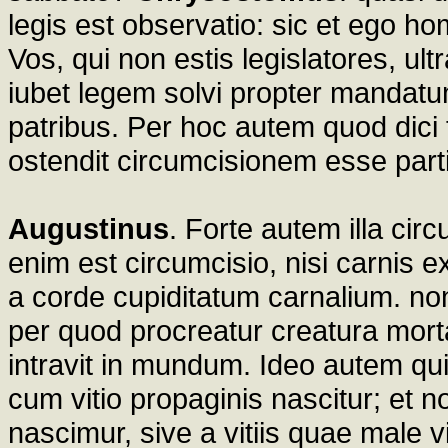
legis est observatio: sic et ego 
Vos, qui non estis legislatores, 
iubet legem solvi propter mandatu
patribus. Per hoc autem quod dici
ostendit circumcisionem esse part
Augustinus
. Forte autem illa ci
enim est circumcisio, nisi carnis e
a corde cupiditatum carnalium. no
per quod procreatur creatura mo
intravit in mundum. Ideo autem qu
cum vitio propaginis nascitur; et 
nascimur, sive a vitiis quae male 