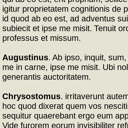
igitur proprietatem cognitionis de 
id quod ab eo est, ad adventus su
subiecit et ipse me misit. Tenuit 
professus et missum.
Augustinus
. Ab ipso, inquit, sum,
me in carne, ipse me misit. Ubi nol
generantis auctoritatem.
Chrysostomus
. irritaverunt aut
hoc quod dixerat quem vos nescitis
sequitur quaerebant ergo eum app
Vide furorem eorum invisibiliter r