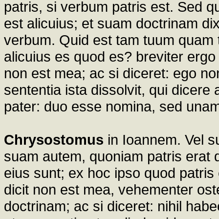
patris, si verbum patris est. Sed 
est alicuius; et suam doctrinam di
verbum. Quid est tam tuum quam t
alicuius es quod es? breviter ergo
non est mea; ac si diceret: ego 
sententia ista dissolvit, qui dicere
pater: duo esse nomina, sed una
Chrysostomus
in Ioannem. Vel s
suam autem, quoniam patris erat d
eius sunt; ex hoc ipso quod patris
dicit non est mea, vehementer oste
doctrinam; ac si diceret: nihil ha