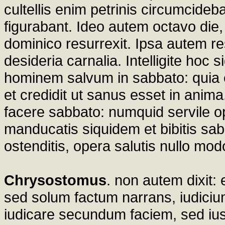
cultellis enim petrinis circumcide
figurabant. Ideo autem octavo die
dominico resurrexit. Ipsa autem res
desideria carnalia. Intelligite hoc
hominem salvum in sabbato: quia e
et credidit ut sanus esset in anima.
facere sabbato: numquid servile 
manducatis siquidem et bibitis sab
ostenditis, opera salutis nullo mo
Chrysostomus
. non autem dixit
sed solum factum narrans, iudicium
iudicare secundum faciem, sed iust