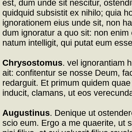
est, dum unde sit nescitur, ostendi
quidquid subsistit ex nihilo; quia 
ignorationem eius unde sit, non ha
dum ignoratur a quo sit: non enim 
natum intelligit, qui putat eum esse
Chrysostomus
. vel ignorantiam h
ait: confitentur se nosse Deum, fa
redarguit. Et primum quidem quae
inducit, clamans, ut eos verecundar
Augustinus
. Denique ut ostender
scio eum. Ergo a me quaerite, ut 