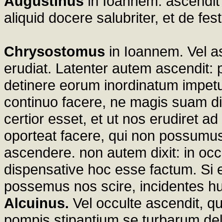
Augustinus
in Ioannem. ascendit 
aliquid docere salubriter, et de f
Chrysostomus
in Ioannem. Vel asc
erudiat. Latenter autem ascendit:
detinere eorum inordinatum impetum
continuo facere, ne magis suam div
certior esset, et ut nos erudiret ad
oporteat facere, qui non possumus 
ascendere. non autem dixit: in occu
dispensative hoc esse factum. Si
possemus nos scire, incidentes hu
Alcuinus.
Vel occulte ascendit, q
pompis stipantium se turbarum del