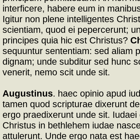
interficere, habere eum in manibu
Igitur non plene intelligentes Chri
scientiam, quod ei pepercerunt; 
principes quia hic est Christus?
C
sequuntur sententiam: sed aliam p
dignam; unde subditur sed hunc s
venerit, nemo scit unde sit.
Augustinus
. haec opinio apud iu
tamen quod scripturae dixerunt de
ergo praedixerunt unde sit. Iudaei
Christus in bethlehem iudae nasce
attulerunt. Unde ergo nata est ha