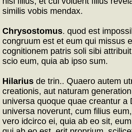
nisi filius, et cui voluerit filius re
similis vobis mendax.
Chrysostomus
. quod est impossib
congruum est et eum qui missus 
cognitionem patris soli sibi attribu
scio eum, quia ab ipso sum.
Hilarius
de trin.. Quaero autem ut
creationis, aut naturam generationi
universa quoque quae creantur a
universa noverunt, cum filius eum, 
vero idcirco ei, quia ab eo sit, e
qui ab eo est, erit proprium, scilic