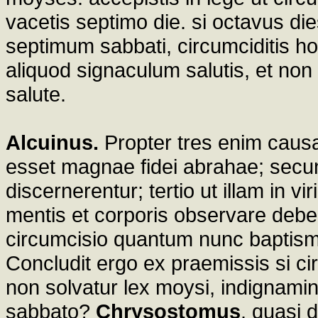
vacetis septimo die. si octavus dies
septimum sabbati, circumciditis h
aliquod signaculum salutis, et no
salute.
Alcuinus.
Propter tres enim causa
esset magnae fidei abrahae; secun
discernerentur; tertio ut illam in v
mentis et corporis observare debe
circumcisio quantum nunc baptisma
Concludit ergo ex praemissis si c
non solvatur lex moysi, indignami
sabbato?
Chrysostomus
. quasi d