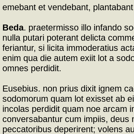
emebant et vendebant, plantabant 
Beda
. praetermisso illo infando 
nulla putari poterant delicta commem
feriantur, si licita immoderatius ac
enim qua die autem exiit lot a sodo
omnes perdidit.
Eusebius. non prius dixit ignem ca
sodomorum quam lot exisset ab eis;
incolas perdidit quam noe arcam in
conversabantur cum impiis, deus 
peccatoribus deperirent; volens au