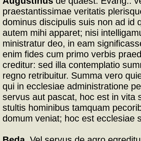
Augustinus
de quaest. Evang.. ve
praestantissimae veritatis plerisque
dominus discipulis suis non ad id q
autem mihi apparet; nisi intelligamu
ministratur deo, in eam significass
enim fides cum primo verbis praed
creditur: sed illa contemplatio s
regno retribuitur. Summa vero qui
qui in ecclesiae administratione p
servus aut pascat, hoc est in vita 
stultis hominibus tamquam pecoribu
domum veniat; hoc est ecclesiae s
Beda
. Vel servus de agro egredit