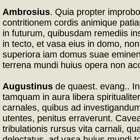
Ambrosius
. Quia propter improbo
contritionem cordis animique pati
in futurum, quibusdam remediis instr
in tecto, et vasa eius in domo, non 
superiora iam domus suae eminent
terrena mundi huius opera non ac
Augustinus
de quaest. evang.. In
tamquam in aura libera spiritualit
carnales, quibus ad investigandum 
utentes, penitus erraverunt. Cavea
tribulationis rursus vita carnali, q
delectatus, ad vasa huius mundi to