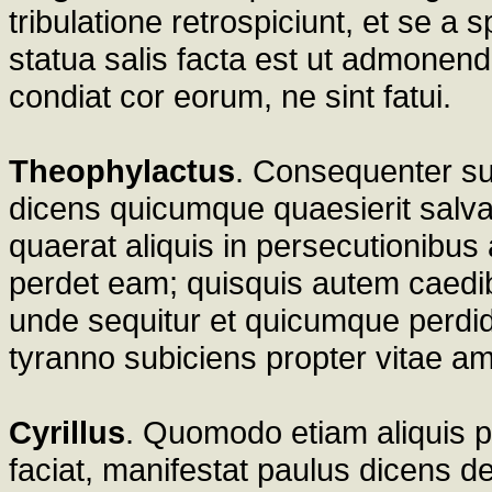
tribulatione retrospiciunt, et se a 
statua salis facta est ut admone
condiat cor eorum, ne sint fatui.
Theophylactus
. Consequenter su
dicens quicumque quaesierit salva
quaerat aliquis in persecutionibu
perdet eam; quisquis autem caedibus
unde sequitur et quicumque perdide
tyranno subiciens propter vitae a
Cyrillus
. Quomodo etiam aliquis 
faciat, manifestat paulus dicens