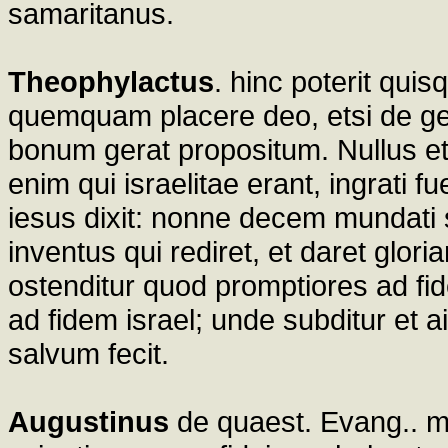
samaritanus.
Theophylactus
. hinc poterit quis
quemquam placere deo, etsi de g
bonum gerat propositum. Nullus e
enim qui israelitae erant, ingrati
iesus dixit: nonne decem mundati 
inventus qui rediret, et daret glori
ostenditur quod promptiores ad fid
ad fidem israel; unde subditur et ait
salvum fecit.
Augustinus
de quaest. Evang.. my