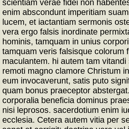
scientiam verae fidei non habentes,
enim abscondunt imperitiam suam,
lucem, et iactantiam sermonis oste
vera ergo falsis inordinate permixt
hominis, tamquam in unius corporis
tamquam veris falsisque colorum 
maculantem. hi autem tam vitandi su
remoti magno clamore Christum in
eum invocaverunt, satis puto signi
quam bonus praeceptor abstergat
corporalia beneficia dominus praes
nisi leprosos. sacerdotium enim iu
ecclesia. Cetera autem vitia per s