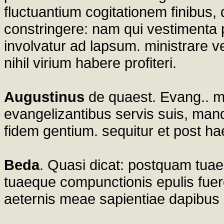
fluctuantium cogitationem finibus,
constringere: nam qui vestimenta p
involvatur ad lapsum. ministrare v
nihil virium habere profiteri.
Augustinus
de quaest. Evang.. mi
evangelizantibus servis suis, man
fidem gentium. sequitur et post h
Beda
. Quasi dicat: postquam tuae
tuaeque compunctionis epulis fuer
aeternis meae sapientiae dapibus i