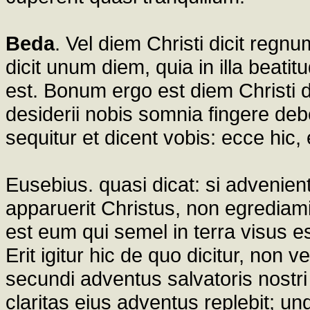
Beda
. Vel diem Christi dicit reg
dicit unum diem, quia in illa beatit
est. Bonum ergo est diem Christi
desiderii nobis somnia fingere deb
sequitur et dicent vobis: ecce hic, e
Eusebius. quasi dicat: si advenien
apparuerit Christus, non egrediam
est eum qui semel in terra visus es
Erit igitur hic de quo dicitur, no
secundi adventus salvatoris nostr
claritas eius adventus replebit; u