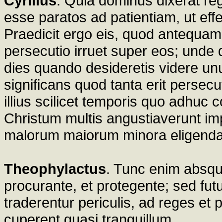
Cyrillus
. Quia dominus dixerat reg
esse paratos ad patientiam, ut effe
Praedicit ergo eis, quod antequam 
persecutio irruet super eos; unde d
dies quando desideretis videre unum
significans quod tanta erit persec
illius scilicet temporis quo adhuc
Christum multis angustiaverunt imp
malorum maiorum minora eligenda 
Theophylactus
. Tunc enim absque
procurante, et protegente; sed fu
traderentur periculis, ad reges et
cuperent quasi tranquillum.