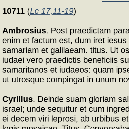
10711
(
Lc 17,11-19
)
Ambrosius
. Post praedictam para
enim et factum est, dum iret iesus
samariam et galilaeam. titus. Ut 
iudaei vero praedictis beneficiis su
samaritanos et iudaeos: quam ipse 
ut utrosque compingat in unum 
Cyrillus
. Deinde suam gloriam sal
israel; unde sequitur et cum ingr
ei decem viri leprosi, ab urbibus et
legis mosaicae. Titus. Conversaba