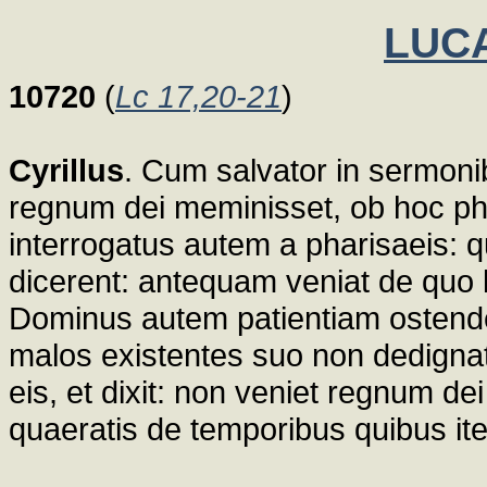
LUCA
10720
(
Lc 17,20-21
)
Cyrillus
. Cum salvator in sermonib
regnum dei meminisset, ob hoc pha
interrogatus autem a pharisaeis: q
dicerent: antequam veniat de quo l
Dominus autem patientiam ostende
malos existentes suo non dedignat
eis, et dixit: non veniet regnum de
quaeratis de temporibus quibus it