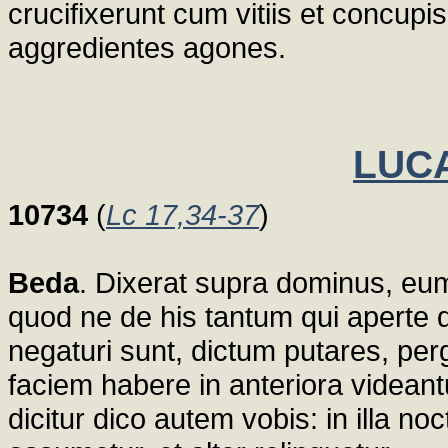
crucifixerunt cum vitiis et concupisc
aggredientes agones.
LUCA
10734
(
Lc 17,34-37
)
Beda
. Dixerat supra dominus, eum 
quod ne de his tantum qui aperte 
negaturi sunt, dictum putares, pe
faciem habere in anteriora videant
dicitur dico autem vobis: in illa no