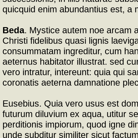
quicquid enim abundantius est, a 
Beda
. Mystice autem noe arcam a
Christi fidelibus quasi lignis laev
consummatam ingreditur, cum hanc i
aeternus habitator illustrat. sed cu
vero intratur, intereunt: quia qui san
coronatis aeterna damnatione plec
Eusebius. Quia vero usus est domin
futurum diluvium ex aqua, utitur
perditionis impiorum, quod igne dim
unde subditur similiter sicut factu