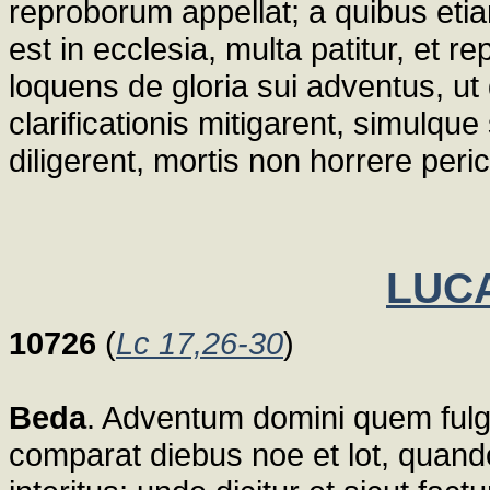
reproborum appellat; a quibus etia
est in ecclesia, multa patitur, et 
loquens de gloria sui adventus, u
clarificationis mitigarent, simulque
diligerent, mortis non horrere peri
LUCA
10726
(
Lc 17,26-30
)
Beda
. Adventum domini quem fulgu
comparat diebus noe et lot, quand