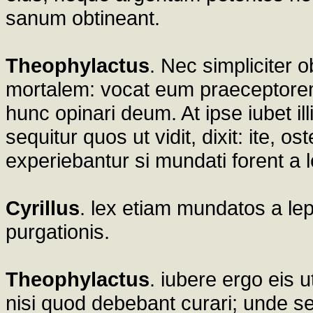
sanum obtineant.
Theophylactus
. Nec simpliciter
mortalem: vocat eum praeceptorem
hunc opinari deum. At ipse iubet il
sequitur quos ut vidit, dixit: ite, o
experiebantur si mundati forent a l
Cyrillus
. lex etiam mundatos a lep
purgationis.
Theophylactus
. iubere ergo eis u
nisi quod debebant curari; unde se