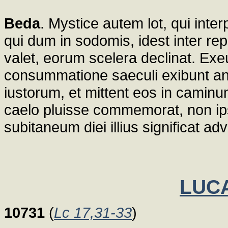
Beda
. Mystice autem lot, qui inte
qui dum in sodomis, idest inter r
valet, eorum scelera declinat. Exe
consummatione saeculi exibunt an
iustorum, et mittent eos in caminu
caelo pluisse commemorat, non ip
subitaneum diei illius significat a
LUCA
10731
(
Lc 17,31-33
)