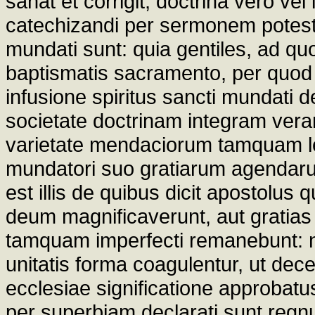
sanat et corrigit; doctrina vero ve
catechizandi per sermonem potesta
mundati sunt: quia gentiles, ad q
baptismatis sacramento, per quod s
infusione spiritus sancti mundati d
societate doctrinam integram vera
varietate mendaciorum tamquam le
mundatori suo gratiarum agendarum 
est illis de quibus dicit apostolu
deum magnificaverunt, aut gratias
tamquam imperfecti remanebunt: 
unitatis forma coagulentur, ut dece
ecclesiae significatione approbatus 
per superbiam declarati sunt reg