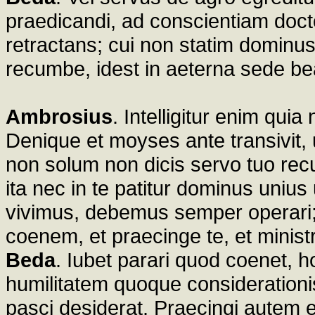
praedicandi, ad conscientiam doct
retractans; cui non statim dominus d
recumbe, idest in aeterna sede bea
Ambrosius
. Intelligitur enim quia 
Denique et moyses ante transivit,
non solum non dicis servo tuo rec
ita nec in te patitur dominus uniu
vivimus, debemus semper operari; 
coenem, et praecinge te, et mini
Beda
. Iubet parari quod coenet, h
humilitatem quoque considerationi
pasci desiderat. Praecingi autem