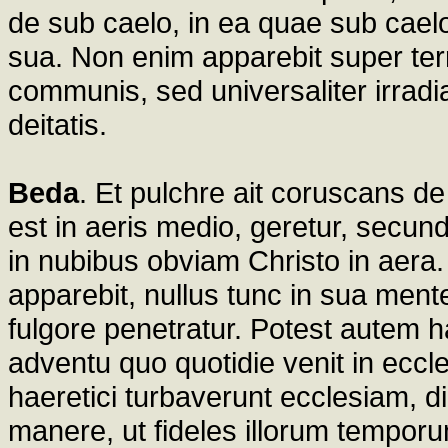
de sub caelo, in ea quae sub caelo s
sua. Non enim apparebit super te
communis, sed universaliter irradi
deitatis.
Beda
. Et pulchre ait coruscans de
est in aeris medio, geretur, secund
in nubibus obviam Christo in aera. 
apparebit, nullus tunc in sua mente 
fulgore penetratur. Potest autem h
adventu quo quotidie venit in ecc
haeretici turbaverunt ecclesiam, d
manere, ut fideles illorum tempor