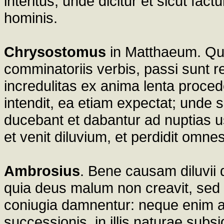
interitus; unde dicitur et sicut factum
hominis.
Chrysostomus
in Matthaeum. Qui
comminatoriis verbis, passi sunt 
incredulitas ex anima lenta proce
intendit, ea etiam expectat; unde 
ducebant et dabantur ad nuptias u
et venit diluvium, et perdidit omnes
Ambrosius
. Bene causam diluvii 
quia deus malum non creavit, sed n
coniugia damnentur: neque enim al
successionis, in illis naturae subs