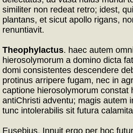
similiter non redeat retro; idest, q
plantans, et sicut apollo rigans, 
renuntiavit.
Theophylactus
. haec autem omni
hierosolymorum a domino dicta fat
domi consistentes descendere de
protinus arripere fugam, nec in a
captione hierosolymorum constat h
antiChristi adventu; magis autem 
tunc intolerabilis sit futura calamita
Eusebius. Innuit ergo per hoc futu