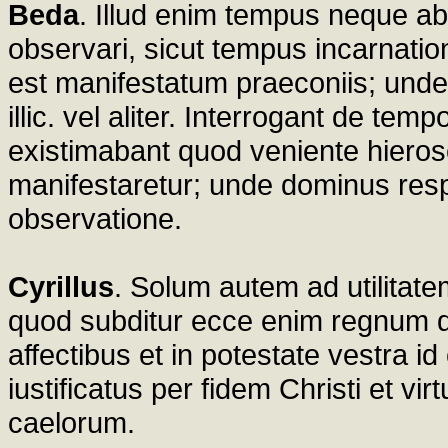
Beda
. Illud enim tempus neque ab
observari, sicut tempus incarnatio
est manifestatum praeconiis; unde 
illic. vel aliter. Interrogant de tempo
existimabant quod veniente hiero
manifestaretur; unde dominus res
observatione.
Cyrillus
. Solum autem ad utilitatem
quod subditur ecce enim regnum dei 
affectibus et in potestate vestra i
iustificatus per fidem Christi et v
caelorum.