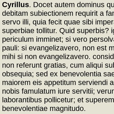
Cyrillus
. Docet autem dominus qu
debitam subiectionem requirit a f
servo illi, quia fecit quae sibi im
superbiae tollitur. Quid superbis?
periculum imminet; si vero persolv
pauli: si evangelizavero, non est m
mihi si non evangelizavero. consi
non referunt gratias, cum aliqui s
obsequia; sed ex benevolentia sa
maiorem eis appetitum serviendi a
nobis famulatum iure servitii; ver
laborantibus pollicetur; et supere
benevolentiae magnitudo.