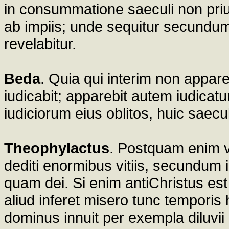
in consummatione saeculi non prius
ab impiis; unde sequitur secundum 
revelabitur.
Beda
. Quia qui interim non appar
iudicabit; apparebit autem iudica
iudiciorum eius oblitos, huic saec
Theophylactus
. Postquam enim ve
dediti enormibus vitiis, secundum 
quam dei. Si enim antiChristus est
aliud inferet misero tunc temporis
dominus innuit per exempla diluvii