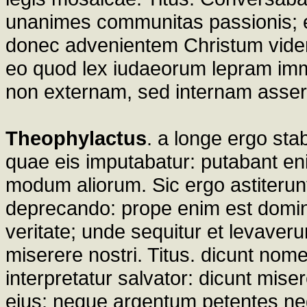
unanimes communitas passionis; et 
donec advenientem Christum videre
eo quod lex iudaeorum lepram imm
non externam, sed internam asse
Theophylactus
. a longe ergo st
quae eis imputabatur: putabant eni
modum aliorum. Sic ergo astiterunt
deprecando: prope enim est domi
veritate; unde sequitur et levaver
miserere nostri. Titus. dicunt nome
interpretatur salvator: dicunt mise
eius; neque argentum petentes ne