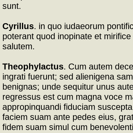
sunt.
Cyrillus
. in quo iudaeorum pontif
poterant quod inopinate et mirifice
salutem.
Theophylactus
. Cum autem decem
ingrati fuerunt; sed alienigena sa
benignas; unde sequitur unus autem
regressus est cum magna voce mag
appropinquandi fiduciam suscepta p
faciem suam ante pedes eius, grat
fidem suam simul cum benevolentia