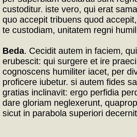
custoditur. iste vero, qui erat sama
quo accepit tribuens quod accepit
te custodiam, unitatem regni humil
Beda
. Cecidit autem in faciem, q
erubescit: qui surgere et ire praec
cognoscens humiliter iacet, per di
proficere iubetur. si autem fides 
gratias inclinavit: ergo perfidia pe
dare gloriam neglexerunt, quaprop
sicut in parabola superiori decernitu