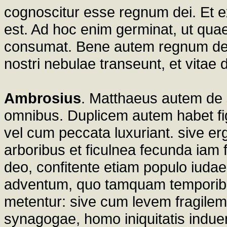
cognoscitur esse regnum dei. Et e
est. Ad hoc enim germinat, ut qua
consumat. Bene autem regnum dei 
nostri nebulae transeunt, et vitae d
Ambrosius
. Matthaeus autem de s
omnibus. Duplicem autem habet fig
vel cum peccata luxuriant. sive er
arboribus et ficulnea fecunda iam f
deo, confitente etiam populo iud
adventum, quo tamquam temporibus
metentur: sive cum levem fragilem
synagogae, homo iniquitatis indue