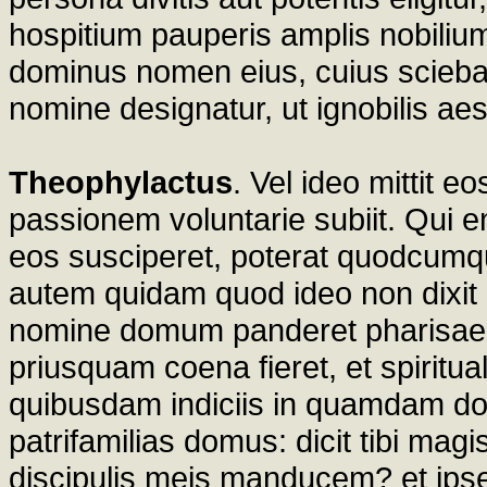
hospitium pauperis amplis nobiliu
dominus nomen eius, cuius scieba
nomine designatur, ut ignobilis aes
Theophylactus
. Vel ideo mittit 
passionem voluntarie subiit. Qui e
eos susciperet, poterat quodcumqu
autem quidam quod ideo non dixit 
nomine domum panderet pharisaei
priusquam coena fieret, et spiritual
quibusdam indiciis in quamdam dom
patrifamilias domus: dicit tibi mag
discipulis meis manducem? et ip