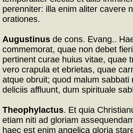
perenniter: illa enim aliter cavere 
orationes.
Augustinus
de cons. Evang.. Haec
commemorat, quae non debet fieri
pertinent curae huius vitae, quae 
vero crapula et ebrietas, quae carn
atque obruit; quod malum sabbati no
deliciis affluunt, dum spirituale s
Theophylactus
. Et quia Christi
etiam niti ad gloriam assequendam,
haec est enim angelica gloria star