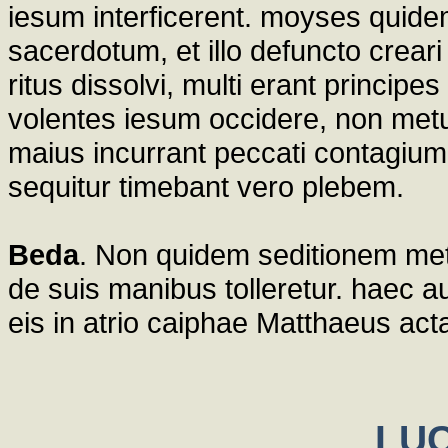
iesum interficerent. moyses quid
sacerdotum, et illo defuncto creari
ritus dissolvi, multi erant princip
volentes iesum occidere, non metu
maius incurrant peccati contagiu
sequitur timebant vero plebem.
Beda
. Non quidem seditionem met
de suis manibus tolleretur. haec
eis in atrio caiphae Matthaeus acta
LUC