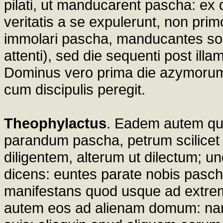
pilati, ut manducarent pascha: ex q
veritatis a se expulerunt, non pr
immolari pascha, manducantes soli
attenti), sed die sequenti post il
Dominus vero prima die azymorum, 
cum discipulis peregit.
Theophylactus
. Eadem autem quin
parandum pascha, petrum scilicet e
diligentem, alterum ut dilectum; u
dicens: euntes parate nobis pasc
manifestans quod usque ad extremu
autem eos ad alienam domum: nam 