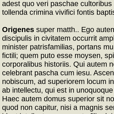
adest quo veri paschae cultoribus 
tollenda crimina vivifici fontis bap
Origenes
super matth.. Ego autem
discipulis in civitatem occurrit a
minister patrisfamilias, portans 
fictili; quem puto esse moysen, sp
corporalibus historiis. Qui autem 
celebrant pascha cum iesu. Ascen
nobiscum, ad superiorem locum in
ab intellectu, qui est in unoquoque 
Haec autem domus superior sit no
quod non capitur, nisi a magnis se