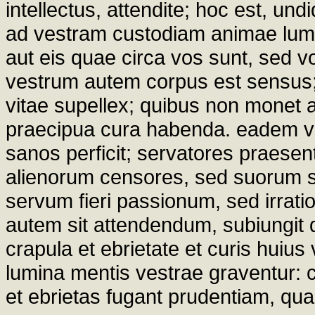
intellectus, attendite; hoc est, un
ad vestram custodiam animae lumen
aut eis quae circa vos sunt, sed vo
vestrum autem corpus est sensus; 
vitae supellex; quibus non monet
praecipua cura habenda. eadem ve
sanos perficit; servatores praesen
alienorum censores, sed suorum sc
servum fieri passionum, sed irrati
autem sit attendendum, subiungit d
crapula et ebrietate et curis huius 
lumina mentis vestrae graventur: 
et ebrietas fugant prudentiam, qua