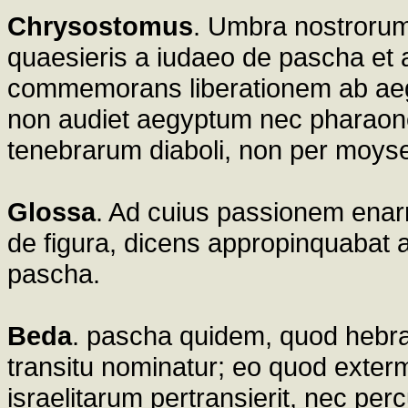
Chrysostomus
. Umbra nostrorum 
quaesieris a iudaeo de pascha et a
commemorans liberationem ab aegy
non audiet aegyptum nec pharaone
tenebrarum diaboli, non per moysen
Glossa
. Ad cuius passionem enar
de figura, dicens appropinquabat 
pascha.
Beda
. pascha quidem, quod hebrai
transitu nominatur; eo quod exter
israelitarum pertransierit, nec per