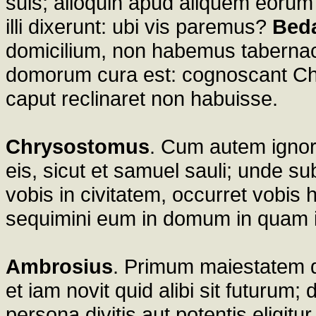
suis; alioquin apud aliquem eorum 
illi dixerunt: ubi vis paremus?
Bed
domicilium, non habemus tabernac
domorum cura est: cognoscant C
caput reclinaret non habuisse.
Chrysostomus
. Cum autem ignor
eis, sicut et samuel sauli; unde sub
vobis in civitatem, occurret vob
sequimini eum in domum in quam i
Ambrosius
. Primum maiestatem div
et iam novit quid alibi sit futurum
persona divitis aut potentis eligit