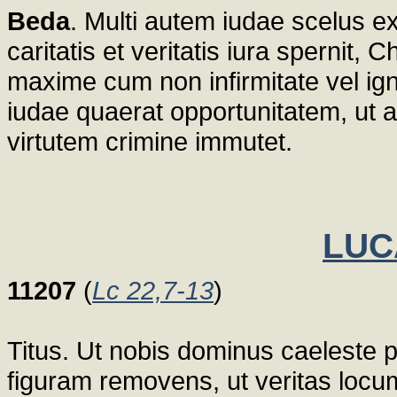
Beda
. Multi autem iudae scelus e
caritatis et veritatis iura spernit, C
maxime cum non infirmitate vel ign
iudae quaerat opportunitatem, ut a
virtutem crimine immutet.
LUCA
11207
(
Lc 22,7-13
)
Titus. Ut nobis dominus caeleste 
figuram removens, ut veritas locum