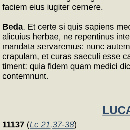
faciem eius iugiter cernere.
Beda
. Et certe si quis sapiens m
alicuius herbae, ne repentinus int
mandata servaremus: nunc autem 
crapulam, et curas saeculi esse c
timent: quia fidem quam medici dic
contemnunt.
LUCA
11137
(
Lc 21,37-38
)