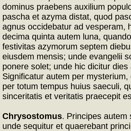
dominus praebens auxilium populo
pascha et azyma distat, quod pasc
agnus occidebatur ad vesperam, h
decima quinta autem luna, quando
festivitas azymorum septem dieb
eiusdem mensis; unde evangelii scr
ponere solet; unde hic dicitur die
Significatur autem per mysterium,
per totum tempus huius saeculi, q
sinceritatis et veritatis praecepit
Chrysostomus
. Principes autem 
unde sequitur et quaerebant prin