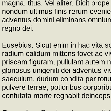
magna. titus. Vel aliter. Dicit pro
nondum ultimus finis rerum eveniet
adventus domini eliminans omnium
regno dei.
Eusebius. Sicut enim in hac vita 
radium calidum mittens fovet ac vi
priscam figuram, pullulant autem n
gloriosus unigeniti dei adventus viv
saeculum, dudum condita per totu
pulvere terrae, potioribus corpori
confutata morte regnabit deinceps 