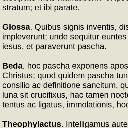
stratum; et ibi parate.
Glossa
. Quibus signis inventis, di
impleverunt; unde sequitur euntes a
iesus, et paraverunt pascha.
Beda
. hoc pascha exponens apost
Christus; quod quidem pascha tunc
consilio ac definitione sancitum, q
luna sit crucifixus, hac tamen noc
tentus ac ligatus, immolationis, h
Theophylactus
. Intelligamus a