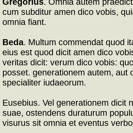
Gregorius
. Omnia autem praedict
cum subditur amen dico vobis, qui
omnia fiant.
Beda
. Multum commendat quod ita p
eius est quod dicit amen dico vobi
veritas dicit: verum dico vobis: qu
posset. generationem autem, aut
specialiter iudaeorum.
Eusebius. Vel generationem dicit
suae, ostendens duraturum populu
visurus sit omnia et eventus verbo