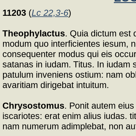
11203
(
Lc 22,3-6
)
Theophylactus
. Quia dictum est
modum quo interficientes iesum, n
consequenter modus qui eis occurri
satanas in iudam. Titus. In iudam s
patulum inveniens ostium: nam ob
avaritiam dirigebat intuitum.
Chrysostomus
. Ponit autem eiu
iscariotes: erat enim alius iudas.
nam numerum adimplebat, non aute