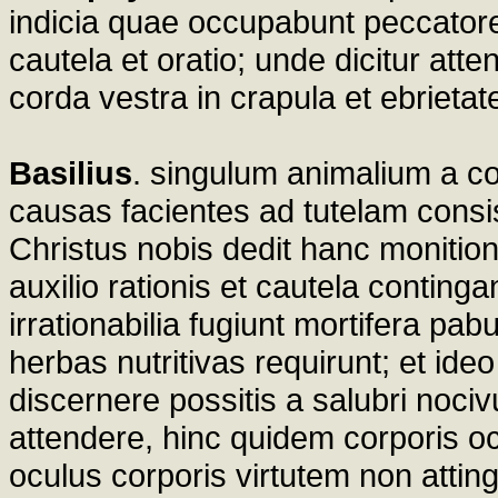
indicia quae occupabunt peccator
cautela et oratio; unde dicitur att
corda vestra in crapula et ebrietat
Basilius
. singulum animalium a c
causas facientes ad tutelam consis
Christus nobis dedit hanc monition
auxilio rationis et cautela conting
irrationabilia fugiunt mortifera pabu
herbas nutritivas requirunt; et ideo 
discernere possitis a salubri noci
attendere, hinc quidem corporis ocul
oculus corporis virtutem non atting