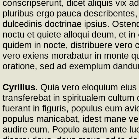
conscripserunt, dicet aliquis vix a
pluribus ergo pauca describente
dulcedinis doctrinae ipsius. Oste
noctu et quiete alloqui deum, et in
quidem in nocte, distribuere vero c
vero exiens morabatur in monte qu
oratione, sed ad exemplum dandum
Cyrillus
. Quia vero eloquium eius 
transferebat in spiritualem cultum
fuerant in figuris, populus eum av
populus manicabat, idest mane ven
audire eum. Populo autem ante lu