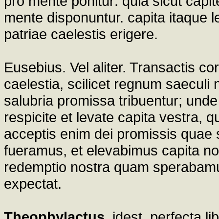
pro mente ponitur: quia sicut capi
mente disponuntur. capita itaque 
patriae caelestis erigere.
Eusebius. Vel aliter. Transactis corp
caelestia, scilicet regnum saeculi n
salubria promissa tribuentur; unde d
respicite et levate capita vestra,
acceptis enim dei promissis quae 
fueramus, et elevabimus capita no
redemptio nostra quam sperabamus, 
expectat.
Theophylactus
. idest, perfecta l