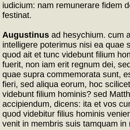
iudicium: nam remunerare fidem do
festinat.
Augustinus
ad hesychium. cum aut
intelligere poterimus nisi ea quae
quod ait et tunc videbunt filium 
fuerit, non iam erit regnum dei, s
quae supra commemorata sunt, esse
fieri, sed aliqua eorum, hoc scilic
videbunt filium hominis? sed Matth
accipiendum, dicens: ita et vos cu
quod videbitur filius hominis venie
venit in membris suis tamquam in 