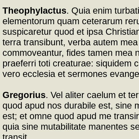
Theophylactus
. Quia enim turbat
elementorum quam ceterarum reru
suspicaretur quod et ipsa Christian
terra transibunt, verba autem mea 
commoveantur, fides tamen mea non
praeferri toti creaturae: siquidem c
vero ecclesia et sermones evange
Gregorius
. Vel aliter caelum et te
quod apud nos durabile est, sine 
est; et omne quod apud me transire 
quia sine mutabilitate manentes s
transit.