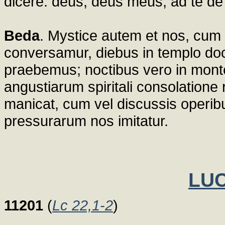
dicere: deus, deus meus, ad te de l
Beda
. Mystice autem et nos, cum i
conversamur, diebus in templo doc
praebemus; noctibus vero in monte 
angustiarum spiritali consolation
manicat, cum vel discussis operib
pressurarum nos imitatur.
LUC
11201
(
Lc 22,1-2
)