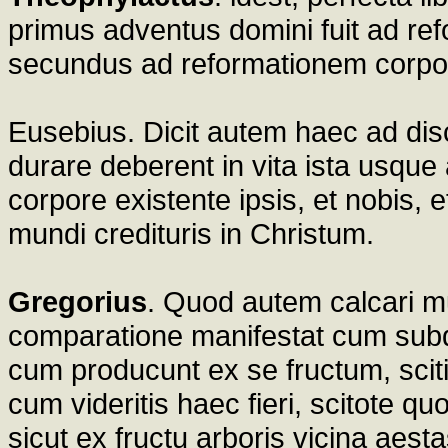
primus adventus domini fuit ad r
secundus ad reformationem corpor
Eusebius. Dicit autem haec ad di
durare deberent in vita ista usqu
corpore existente ipsis, et nobis
mundi credituris in Christum.
Gregorius
. Quod autem calcari m
comparatione manifestat cum subdi
cum producunt ex se fructum, sciti
cum videritis haec fieri, scitote q
sicut ex fructu arboris vicina aest