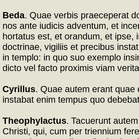
Beda
. Quae verbis praeceperat d
nos ante iudicis adventum, et inc
hortatus est, et orandum, et ipse
doctrinae, vigiliis et precibus ins
in templo: in quo suo exemplo insi
dicto vel facto proximis viam verit
Cyrillus
. Quae autem erant quae d
instabat enim tempus quo debebat 
Theophylactus
. Tacuerunt aute
Christi, qui, cum per triennium fe