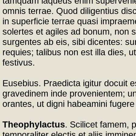
tamquam laqueus enim supervenie
omnis terrae. Quod diligentius disc
in superficie terrae quasi impraem
solertes et agiles ad bonum, non se
surgentes ab eis, sibi dicentes: su
requies; talibus non est illa dies, 
festivus.
Eusebius. Praedicta igitur docui
gravedinem inde provenientem; und
orantes, ut digni habeamini fugere
Theophylactus
. Scilicet famem, 
temporaliter electis et aliis immi