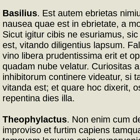
Basilius
. Est autem ebrietas nimiu
nausea quae est in ebrietate, a mo
Sicut igitur cibis ne esuriamus, si
est, vitando diligentius lapsum. Fa
vino libera prudentissima erit et 
quadam nube velatur. Curiositas a
inhibitorum continere videatur, si
vitanda est; et quare hoc dixerit, 
repentina dies illa.
Theophylactus
. Non enim cum del
improviso et furtim capiens tamq