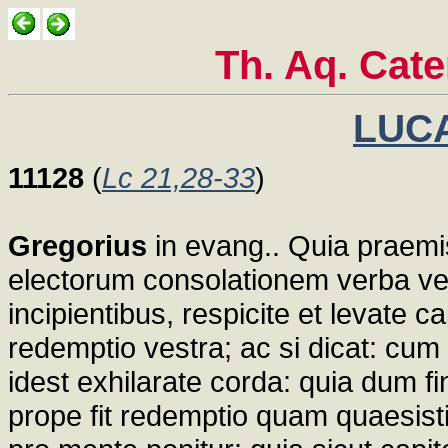
Th. Aq. Cat
LUCA
11128
(
Lc 21,28-33
)
Gregorius
in evang.. Quia praemi
electorum consolationem verba ver
incipientibus, respicite et levate 
redemptio vestra; ac si dicat: cum
idest exhilarate corda: quia dum fi
prope fit redemptio quam quaesisti