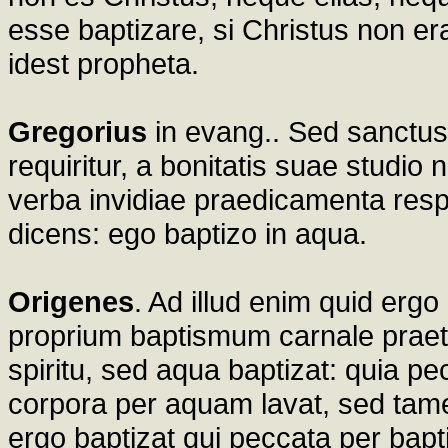
esse baptizare, si Christus non era
idest propheta.
Gregorius
in evang.. Sed sanctu
requiritur, a bonitatis suae studi
verba invidiae praedicamenta respo
dicens: ego baptizo in aqua.
Origenes
. Ad illud enim quid ergo 
proprium baptismum carnale pra
spiritu, sed aqua baptizat: quia p
corpora per aquam lavat, sed tam
ergo baptizat qui peccata per bapt