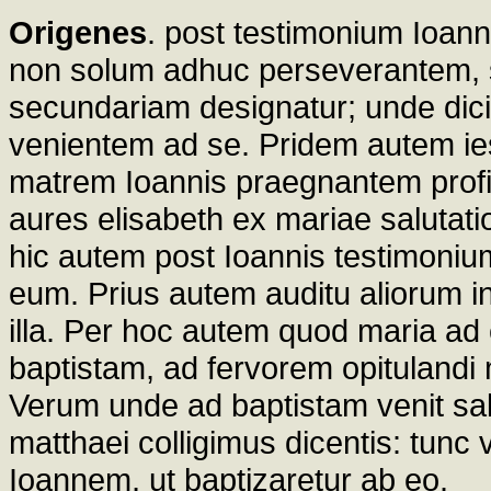
Origenes
. post testimonium Ioann
non solum adhuc perseverantem, s
secundariam designatur; unde dicit
venientem ad se. Pridem autem ies
matrem Ioannis praegnantem profi
aures elisabeth ex mariae salutati
hic autem post Ioannis testimonium
eum. Prius autem auditu aliorum ins
illa. Per hoc autem quod maria ad e
baptistam, ad fervorem opituland
Verum unde ad baptistam venit salva
matthaei colligimus dicentis: tunc 
Ioannem, ut baptizaretur ab eo.