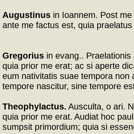
Augustinus
in Ioannem. Post me a
ante me factus est, quia praelatus 
Gregorius
in evang.. Praelationis
quia prior me erat; ac si aperte d
eum nativitatis suae tempora non 
tempore nascitur, sine tempore es
Theophylactus.
Ausculta, o ari. N
quia prior me erat. Audiat hoc pa
sumpsit primordium; quia si essend