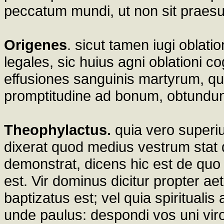
peccatum mundi, ut non sit praes
Origenes
. sicut tamen iugi oblati
legales, sic huius agni oblationi c
effusiones sanguinis martyrum, qu
promptitudine ad bonum, obtundun
Theophylactus.
quia vero superiu
dixerat quod medius vestrum stat 
demonstrat, dicens hic est de quo d
est. Vir dominus dicitur propter a
baptizatus est; vel quia spiritualis
unde paulus: despondi vos uni vir