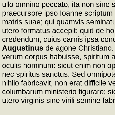
ullo omnino peccato, ita non sine s
praecursore ipso Ioanne scriptum e
matris suae; qui quamvis seminatu
utero formatus accepit: quid de ho
credendum, cuius carnis ipsa concep
Augustinus
de agone Christiano.
verum corpus habuisse, spiritum a
oculis hominum: sicut enim non opor
nec spiritus sanctus. Sed omnipot
nihilo fabricavit, non erat diffici
columbarum ministerio figurare; sicu
utero virginis sine virili semine fab