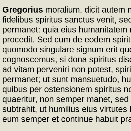
Gregorius
moralium. dicit autem
fidelibus spiritus sanctus venit, s
permanet: quia eius humanitatem n
procedit. Sed cum de eodem spiritu
quomodo singulare signum erit quo
cognoscemus, si dona spiritus dis
ad vitam perveniri non potest, spi
permanet; ut sunt mansuetudo, humil
quibus per ostensionem spiritus no
quaeritur, non semper manet, sed
subtrahit, ut humilius eius virtute
eum semper et continue habuit p