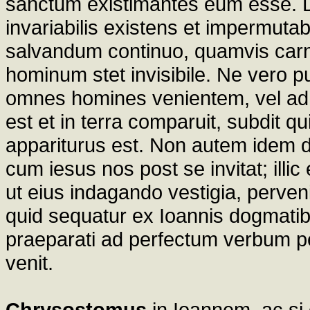
sanctum existimantes eum esse. Di
invariabilis existens et impermuta
salvandum continuo, quamvis car
hominum stet invisibile. Ne vero pu
omnes homines venientem, vel ad
est et in terra comparuit, subdit q
appariturus est. Non autem idem de
cum iesus nos post se invitat; illi
ut eius indagando vestigia, perve
quid sequatur ex Ioannis dogmatib
praeparati ad perfectum verbum pe
venit.
Chrysostomus
in Ioannem. ac si 