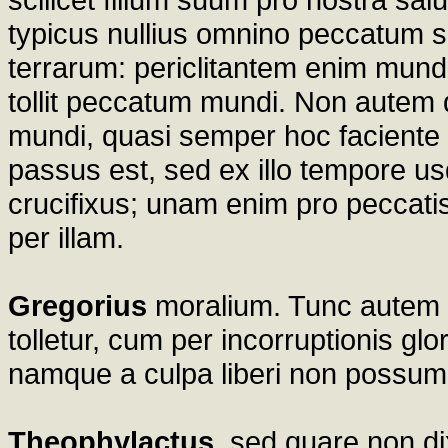
typicus nullius omnino peccatum su
terrarum: periclitantem enim mundu
tollit peccatum mundi. Non autem dix
mundi, quasi semper hoc faciente 
passus est, sed ex illo tempore us
crucifixus; unam enim pro peccati
per illam.
Gregorius
moralium. Tunc autem
tolletur, cum per incorruptionis gl
namque a culpa liberi non possum
Theophylactus.
sed quare non di