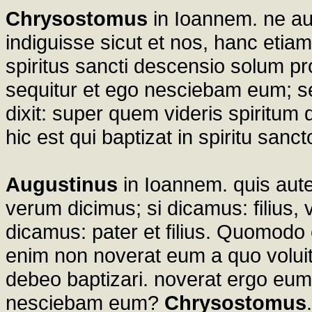
Chrysostomus
in Ioannem. ne aut
indiguisse sicut et nos, hanc eti
spiritus sancti descensio solum pr
sequitur et ego nesciebam eum; se
dixit: super quem videris spirit
hic est qui baptizat in spiritu sanct
Augustinus
in Ioannem. quis aute
verum dicimus; si dicamus: filius,
dicamus: pater et filius. Quomodo
enim non noverat eum a quo voluit 
debeo baptizari. noverat ergo eum:
nesciebam eum?
Chrysostomus