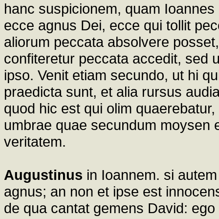
hanc suspicionem, quam Ioannes pe
ecce agnus Dei, ecce qui tollit pec
aliorum peccata absolvere posset
confiteretur peccata accedit, sed 
ipso. Venit etiam secundo, ut hi qu
praedicta sunt, et alia rursus aud
quod hic est qui olim quaerebatur
umbrae quae secundum moysen erat
veritatem.
Augustinus
in Ioannem. si autem
agnus; an non et ipse est innocen
de qua cantat gemens David: ego i