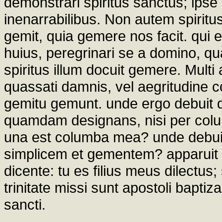
demonstrari spiritus sanctus; ipse 
inenarrabilibus. Non autem spiritu
gemit, quia gemere nos facit. qui e
huius, peregrinari se a domino, q
spiritus illum docuit gemere. Multi 
quassati damnis, vel aegritudine 
gemitu gemunt. unde ergo debuit d
quamdam designans, nisi per colu
una est columba mea? unde debuit 
simplicem et gementem? apparuit ib
dicente: tu es filius meus dilectus;
trinitate missi sunt apostoli baptizar
sancti.