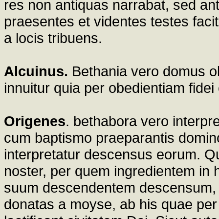
res non antiquas narrabat, sed a
praesentes et videntes testes fac
a locis tribuens.
Alcuinus.
Bethania vero domus ob
innuitur quia per obedientiam fid
Origenes
. bethabora vero interpr
cum baptismo praeparantis domin
interpretatur descensus eorum. Quis
noster, per quem ingredientem in
suum descendentem descensum, s
donatas a moyse, ab his quae per i