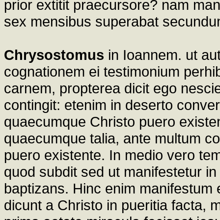
prior extitit praecursore? nam ma
sex mensibus superabat secund
Chrysostomus
in Ioannem. ut aut
cognationem ei testimonium perhi
carnem, propterea dicit ego nes
contingit: etenim in deserto conve
quaecumque Christo puero existent
quaecumque talia, ante multum con
puero existente. In medio vero te
quod subdit sed ut manifestetur in
baptizans. Hinc enim manifestum e
dicunt a Christo in pueritia facta, 