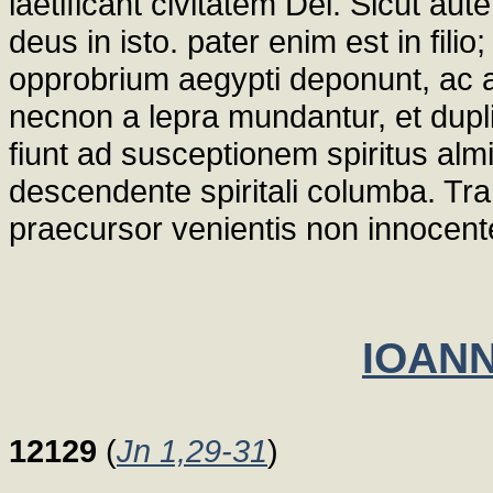
laetificant civitatem Dei. Sicut aute
deus in isto. pater enim est in filio;
opprobrium aegypti deponunt, ac a
necnon a lepra mundantur, et dupl
fiunt ad susceptionem spiritus alm
descendente spiritali columba. Tr
praecursor venientis non innocent
IOANN
12129
(
Jn 1,29-31
)