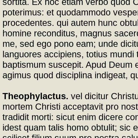
sortita. Ex hoc etiam verbo quod C
poterimus: et quodammodo vesper
procedentes. qui autem hunc obtul
homine reconditus, magnus sacerd
me, sed ego pono eam; unde dicit
languores accipiens, totius mundi
baptismum suscepit. Apud Deum en
agimus quod disciplina indigeat, qua
Theophylactus.
vel dicitur Chris
mortem Christi acceptavit pro nos
tradidit morti: sicut enim dicere c
idest quam talis homo obtulit; sic e
scilicet filium suum pro nostra sal