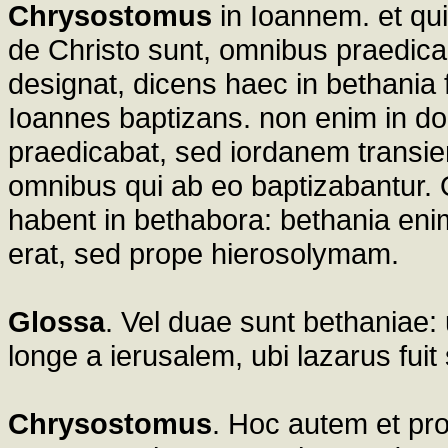
Chrysostomus
in Ioannem. et qu
de Christo sunt, omnibus praedica
designat, dicens haec in bethania 
Ioannes baptizans. non enim in d
praedicabat, sed iordanem transie
omnibus qui ab eo baptizabantur.
habent in bethabora: bethania eni
erat, sed prope hierosolymam.
Glossa
. Vel duae sunt bethaniae: 
longe a ierusalem, ubi lazarus fuit
Chrysostomus
. Hoc autem et pr