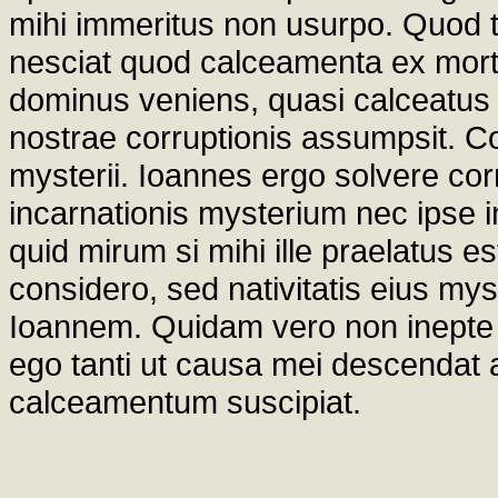
mihi immeritus non usurpo. Quod tam
nesciat quod calceamenta ex mortu
dominus veniens, quasi calceatus ap
nostrae corruptionis assumpsit. Co
mysterii. Ioannes ergo solvere cor
incarnationis mysterium nec ipse inv
quid mirum si mihi ille praelatus
considero, sed nativitatis eius 
Ioannem. Quidam vero non inepte d
ego tanti ut causa mei descendat
calceamentum suscipiat.