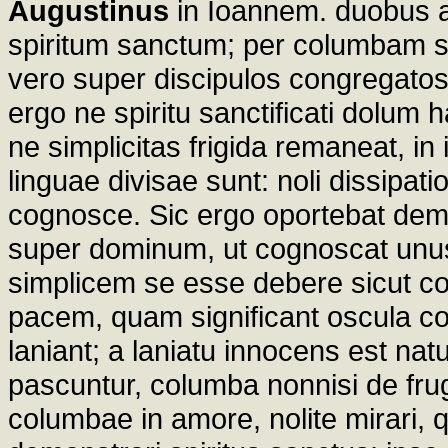
Augustinus
in Ioannem. duobus au
spiritum sanctum; per columbam 
vero super discipulos congregatos: i
ergo ne spiritu sanctificati dolum
ne simplicitas frigida remaneat, i
linguae divisae sunt: noli dissipa
cognosce. Sic ergo oportebat dem
super dominum, ut cognoscat unus
simplicem se esse debere sicut c
pacem, quam significant oscula co
laniant; a laniatu innocens est n
pascuntur, columba nonnisi de frug
columbae in amore, nolite mirari, 