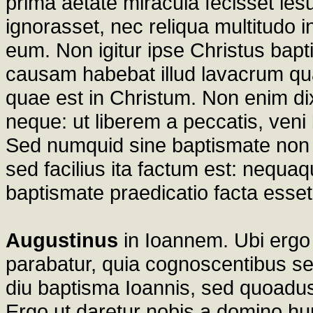
prima aetate miracula fecisset i
ignorasset, nec reliqua multitudo
eum. Non igitur ipse Christus bap
causam habebat illud lavacrum qu
quae est in Christum. Non enim di
neque: ut liberem a peccatis, veni 
Sed numquid sine baptismate non l
sed facilius ita factum est: nequ
baptismate praedicatio facta esset
Augustinus
in Ioannem. Ubi ergo 
parabatur, quia cognoscentibus se,
diu baptisma Ioannis, sed quoadu
Ergo ut daretur nobis a domino hu