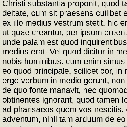
Christi substantia proponit, quod tan
deitate, cum sit praesens cuilibet
ex illo medius vestrum stetit. hic 
ut quae creantur, per ipsum creen
unde palam est quod inquirentibus
medius erat. Vel quod dicitur in me
nobis hominibus. cum enim simus r
eo quod principale, scilicet cor, in
ergo verbum in medio gerunt, non 
de quo fonte manavit, nec quomodo 
obtinentes ignorant, quod tamen I
ad pharisaeos quem vos nescitis. 
adventum, nihil tam arduum de e