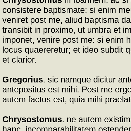
consistere baptismate; si enim m
veniret post me, aliud baptisma dat
transibit in proximo, ut umbra et 
imponet, venire post me: si enim
locus quaereretur; et ideo subdit q
et clarior.
Gregorius
. sic namque dicitur ant
antepositus est mihi. Post me erg
autem factus est, quia mihi praela
Chrysostomus
. ne autem existi
hanc, incomparabilitatem ostender