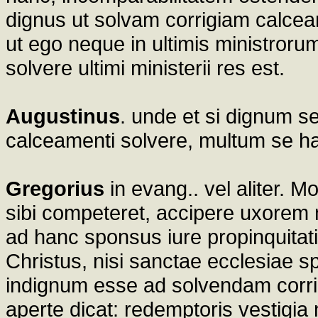
dignus ut solvam corrigiam calcea
ut ego neque in ultimis ministror
solvere ultimi ministerii res est.
Augustinus
. unde et si dignum s
calceamenti solvere, multum se ha
Gregorius
in evang.. vel aliter. M
sibi competeret, accipere uxorem n
ad hanc sponsus iure propinquitatis
Christus, nisi sanctae ecclesiae 
indignum esse ad solvendam corrig
aperte dicat: redemptoris vestigi