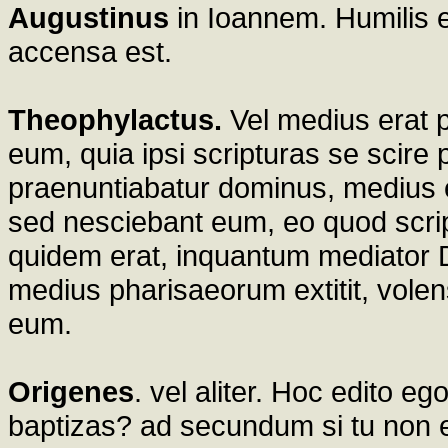
Augustinus
in Ioannem. Humilis e
accensa est.
Theophylactus.
Vel medius erat 
eum, quia ipsi scripturas se scire p
praenuntiabatur dominus, medius e
sed nesciebant eum, eo quod script
quidem erat, inquantum mediator 
medius pharisaeorum extitit, volen
eum.
Origenes
. vel aliter. Hoc edito eg
baptizas? ad secundum si tu non 