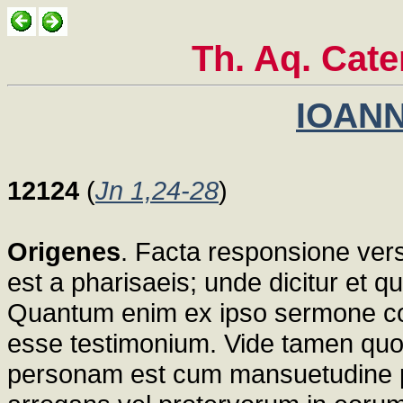
Th. Aq. Cat
IOANN
12124
(
Jn 1,24-28
)
Origenes
. Facta responsione ver
est a pharisaeis; unde dicitur et qu
Quantum enim ex ipso sermone coni
esse testimonium. Vide tamen quo
personam est cum mansuetudine pro