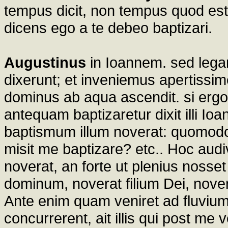
tempus dicit, non tempus quod es
dicens ego a te debeo baptizari.
Augustinus
in Ioannem. sed legant
dixerunt; et inveniemus apertiss
dominus ab aqua ascendit. si ergo
antequam baptizaretur dixit illi Io
baptismum illum noverat: quomodo
misit me baptizare? etc.. Hoc aud
noverat, an forte ut plenius noss
dominum, noverat filium Dei, novera
Ante enim quam veniret ad fluviu
concurrerent, ait illis qui post me 