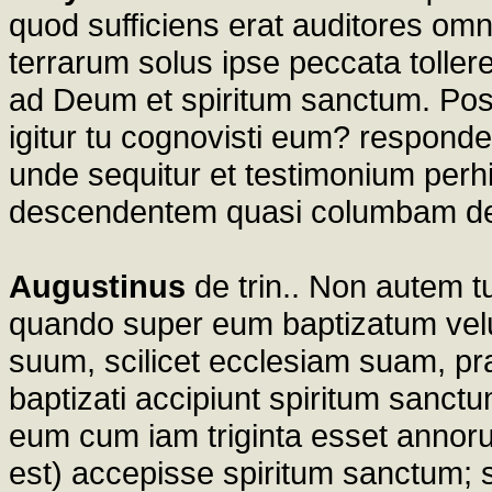
quod sufficiens erat auditores omn
terrarum solus ipse peccata tolleret
ad Deum et spiritum sanctum. Posse
igitur tu cognovisti eum? respond
unde sequitur et testimonium perhib
descendentem quasi columbam de 
Augustinus
de trin.. Non autem t
quando super eum baptizatum velu
suum, scilicet ecclesiam suam, pra
baptizati accipiunt spiritum sanc
eum cum iam triginta esset annoru
est) accepisse spiritum sanctum; s