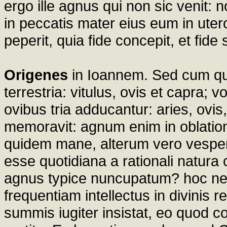
ergo ille agnus qui non sic venit: 
in peccatis mater eius eum in utero
peperit, quia fide concepit, et fide 
Origenes
in Ioannem. Sed cum quin
terrestria: vitulus, ovis et capra; v
ovibus tria adducantur: aries, ov
memoravit: agnum enim in oblation
quidem mane, alterum vero vesper
esse quotidiana a rationali natur
agnus typice nuncupatum? hoc nem
frequentiam intellectus in divinis 
summis iugiter insistat, eo quod co