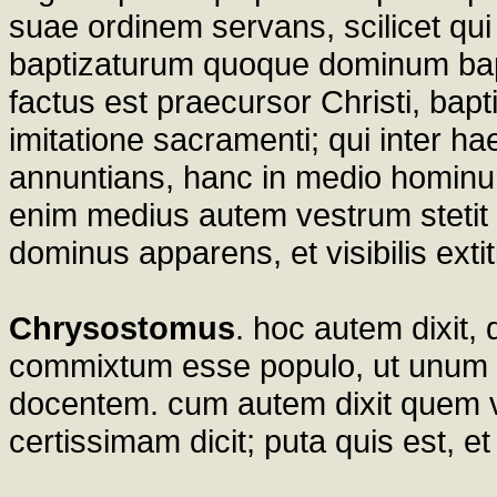
suae ordinem servans, scilicet qu
baptizaturum quoque dominum bapt
factus est praecursor Christi, bapt
imitatione sacramenti; qui inter 
annuntians, hanc in medio hominum 
enim medius autem vestrum stetit
dominus apparens, et visibilis extiti
Chrysostomus
. hoc autem dixit
commixtum esse populo, ut unum 
docentem. cum autem dixit quem vo
certissimam dicit; puta quis est, e