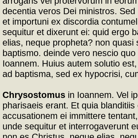
arrogans vel protervorum in eorum
decentia veros Dei ministros. Se
et importuni ex discordia contume
sequitur et dixerunt ei: quid ergo 
elias, neque propheta? non quasi 
baptismo. deinde vero nescio quo
Ioannem. Huius autem solutio est,
ad baptisma, sed ex hypocrisi, cu
Chrysostomus
in Ioannem. Vel ip
pharisaeis erant. Et quia blanditi
accusationem ei immittere tentant
unde sequitur et interrogaverunt eu
non es Christus, neque elias, neq