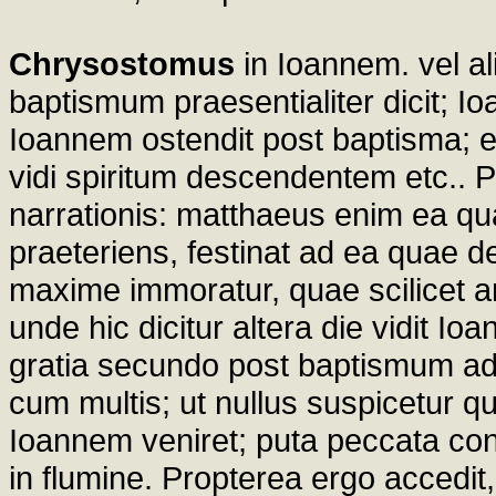
Chrysostomus
in Ioannem. vel al
baptismum praesentialiter dicit; I
Ioannem ostendit post baptisma; e
vidi spiritum descendentem etc.. P
narrationis: matthaeus enim ea qu
praeteriens, festinat ad ea quae 
maxime immoratur, quae scilicet a
unde hic dicitur altera die vidit I
gratia secundo post baptismum ad
cum multis; ut nullus suspicetur 
Ioannem veniret; puta peccata con
in flumine. Propterea ergo accedi