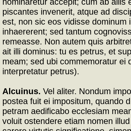
nominaretur accepit; cum ab aliis e
piscantes invenerit, atque ad disci
est, non sic eos vidisse dominum i
inhaererent; sed tantum cognoviss
remeasse. Non autem quis arbitret
ait illi dominus: tu es petrus, et 
meam; sed ubi commemoratur ei d
interpretatur petrus).
Alcuinus.
Vel aliter. Nondum impo
postea fuit ei impositum, quando di
petram aedificabo ecclesiam mea
voluit ostendere etiam nomen illu
carere virtutis significatione. sim