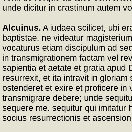
unde dicitur in crastinum autem vol
Alcuinus.
A iudaea scilicet, ubi 
baptistae, ne videatur magisteriu
vocaturus etiam discipulum ad sequ
in transmigrationem factam vel reve
sapientia et aetate et gratia apud
resurrexit, et ita intravit in glor
ostenderet et exire et proficere in
transmigrare debere; unde sequitur 
sequere me. sequitur qui imitatur h
socius resurrectionis et ascension