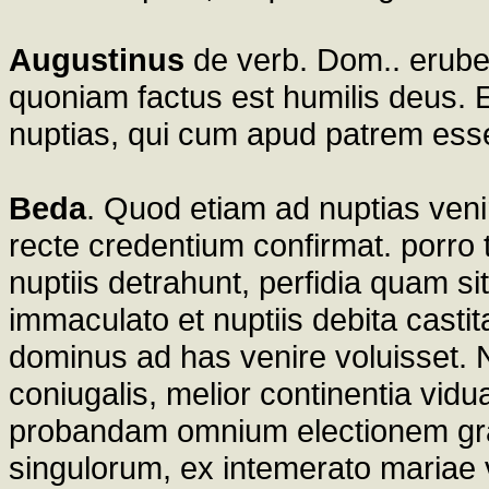
Augustinus
de verb. Dom.. erube
quoniam factus est humilis deus. Ec
nuptias, qui cum apud patrem esset,
Beda
. Quod etiam ad nuptias venir
recte credentium confirmat. porro 
nuptiis detrahunt, perfidia quam si
immaculato et nuptiis debita casti
dominus ad has venire voluisset. 
coniugalis, melior continentia vidua
probandam omnium electionem gr
singulorum, ex intemerato mariae v