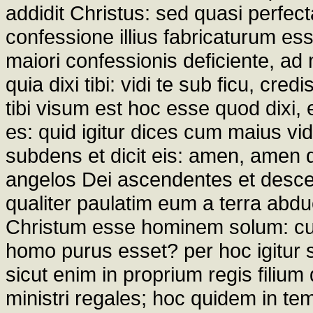
addidit Christus: sed quasi perfecta
confessione illius fabricaturum es
maiori confessionis deficiente, ad 
quia dixi tibi: vidi te sub ficu, cr
tibi visum est hoc esse quod dixi,
es: quid igitur dices cum maius vid
subdens et dicit eis: amen, amen d
angelos Dei ascendentes et descen
qualiter paulatim eum a terra abduc
Christum esse hominem solum: cui e
homo purus esset? per hoc igitur
sicut enim in proprium regis filiu
ministri regales; hoc quidem in te