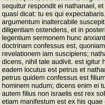
sequitur respondit ei nathanael, et ai
quasi dicat: tu es qui expectabari
argumentum inaltercabile suscepit,
diligentiam ostendens, et in poste
legentium sermonem hunc anxiantur
doctrinam confessus est, quoniam fi
revelationem iam suscipiens; nath
dicens, nihil tale audivit. est igi
eadem locutus est petrus et nath
petrus quidem confessus est filiu
hominem nudum; dicens enim ei tu es
autem filius non israelis est rex s
etiam manifestum est ex his quae 