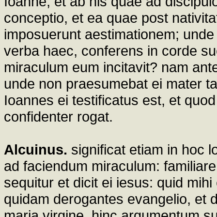
Ioanne, et ab his quae ad discipul
conceptio, et ea quae post nativi
imposuerunt aestimationem; unde 
verba haec, conferens in corde suo
miraculum eum incitavit? nam ante
unde non praesumebat ei mater tal
Ioannes ei testificatus est, et quo
confidenter rogat.
Alcuinus.
significat etiam in hoc
ad faciendum miraculum: familiare 
sequitur et dicit ei iesus: quid mihi 
quidam derogantes evangelio, et d
maria virgine, hinc argumentum sum