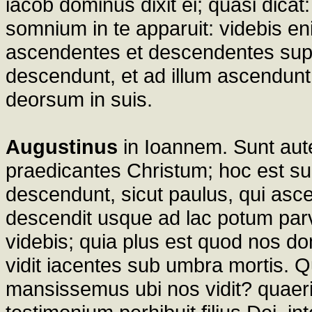
iacob dominus dixit ei; quasi dicat
somnium in te apparuit: videbis e
ascendentes et descendentes super
descendunt, et ad illum ascendunt,
deorsum in suis.
Augustinus
in Ioannem. Sunt aut
praedicantes Christum; hoc est su
descendunt, sicut paulus, qui asc
descendit usque ad lac potum par
videbis; quia plus est quod nos do
vidit iacentes sub umbra mortis. Qu
mansissemus ubi nos vidit? quaeri