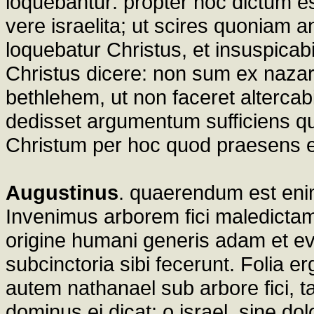
loquebantur: propter hoc dictum e
vere israelita; ut scires quoniam
loquebatur Christus, et insuspicabi
Christus dicere: non sum ex nazaret
bethlehem, ut non faceret alterc
dedisset argumentum sufficiens qu
Christum per hoc quod praesens era
Augustinus
. quaerendum est enim 
Invenimus arborem fici maledictam, q
origine humani generis adam et eva
subcinctoria sibi fecerunt. Folia er
autem nathanael sub arbore fici, 
dominus ei dicat: o israel, sine do