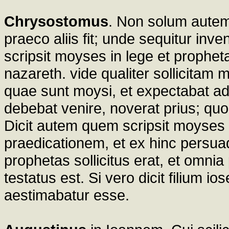
Chrysostomus
. Non solum autem
praeco aliis fit; unde sequitur inve
scripsit moyses in lege et prophet
nazareth. vide qualiter sollicitam
quae sunt moysi, et expectabat ad
debebat venire, noverat prius; quo
Dicit autem quem scripsit moyses 
praedicationem, et ex hinc persua
prophetas sollicitus erat, et omnia
testatus est. Si vero dicit filium io
aestimabatur esse.