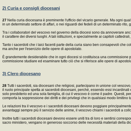
2) Curia e consigli diocesani
27
Nella curia diocesana è preminente l'ufficio del vicario generale. Ma ogni qual vo
in un determinato settore di affari, o nei riguardi dei fedeli di un determinato rito,
Tra i collaboratori del vescovo nel governo della diocesi sono da annoverare anche i
il carattere dei diversi luoghi. A tali istituzioni, e specialmente ai capitoli catte
Tanto i sacerdoti che i laici facenti parte della curia siano ben consapevoli che
ma anche per l'esercizio delle opere di apostolato.
È grandemente desiderabile che in ogni diocesi si costituisca una commissione past
commissione studiare ed esaminare tutto ciò che si riferisce alle opere di apostol
3) Clero diocesano
28
Tutti i sacerdoti, sia diocesani che religiosi, partecipano in unione col vescovo,
il ruolo principale spetta ai sacerdoti diocesani, perché, essendo essi incardinati 
solo presbiterio ed una sola famiglia, di cui il vescovo è come il padre. Questi, per 
comporta la soppressione dei diritti e dei privilegi che in qualsiasi modo limitino ta
Le relazioni tra il vescovo e i sacerdoti diocesani devono poggiare principalmente s
avvantaggi sempre più il servizio delle anime, il vescovo chiami i sacerdoti a coll
Inoltre tutti i sacerdoti diocesani devono essere uniti tra di loro e sentirsi correspon
sacro ministero, vengano in generoso soccorso delle necessità materiali della dioc