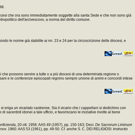
ti.
le diocesi che ora sono immediatamente soggette alla santa Sede e che non sono già
etropolitico dell'arcivescovo, a norma del diritto comune.
do le norme già stabilite ai nn. 23 e 24 per la circoscrizione delle diocesi, e
ci che possono servire a tutte o a più diocesi di una determinata regione o
ocesani e le conferenze episcopali regnino sempre unione di animi e concordi intese
si eriga un vicariato castrense. Sia il vicario che i cappellani si dedichino con
 sacerdoti idonei a tale ufficio, e favoriscano le iniziative rivolte al bene
onficienda
, 20 ott. 1956: AAS 49 (1957), pp. 150-163; Decr.
De Sacrorum Liminum
7 nov. 1960: AAS 53 (1961), pp. 49-50. Cf. anche S. C. DEI RELIGIOSI:
Instructio