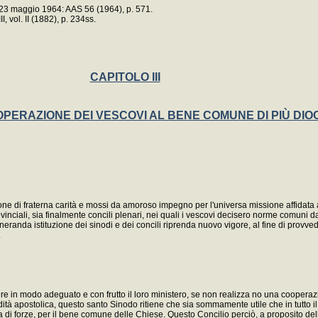
 23 maggio 1964: AAS 56 (1964), p. 571.
, vol. II (1882), p. 234ss.
CAPITOLO III
PERAZIONE DEI VESCOVI AL BENE COMUNE DI PIÙ DIO
ione di fraterna carità e mossi da amoroso impegno per l'universa missione affidata a
provinciali, sia finalmente concili plenari, nei quali i vescovi decisero norme comuni 
randa istituzione dei sinodi e dei concili riprenda nuovo vigore, al fine di provve
.
gere in modo adeguato e con frutto il loro ministero, se non realizza no una coopera
ndità apostolica, questo santo Sinodo ritiene che sia sommamente utile che in tutto 
 di forze, per il bene comune delle Chiese. Questo Concilio perciò, a proposito del