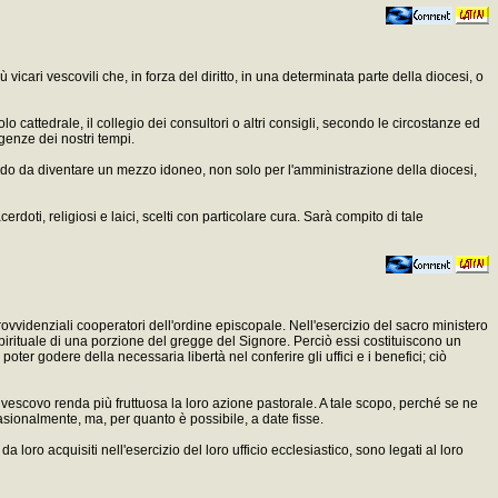
icari vescovili che, in forza del diritto, in una determinata parte della diocesi, o
o cattedrale, il collegio dei consultori o altri consigli, secondo le circostanze ed
igenze dei nostri tempi.
modo da diventare un mezzo idoneo, non solo per l'amministrazione della diocesi,
ti, religiosi e laici, scelti con particolare cura. Sarà compito di tale
provvidenziali cooperatori dell'ordine episcopale. Nell'esercizio del sacro ministero
 spirituale di una porzione del gregge del Signore. Perciò essi costituiscono un
poter godere della necessaria libertà nel conferire gli uffici e i benefici; ciò
il vescovo renda più fruttuosa la loro azione pastorale. A tale scopo, perché se ne
casionalmente, ma, per quanto è possibile, a date fisse.
da loro acquisiti nell'esercizio del loro ufficio ecclesiastico, sono legati al loro