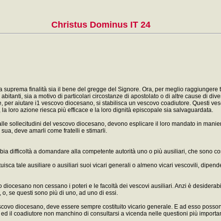
Christus Dominus IT 24
suprema finalità sia il bene del gregge del Signore. Ora, per meglio raggiungere ta
abitanti, sia a motivo di particolari circostanze di apostolato o di altre cause di d
, per aiutare i1 vescovo diocesano, si stabilisca un vescovo coadiutore. Questi vesc
la loro azione riesca più efficace e la loro dignità episcopale sia salvaguardata.
re alle sollecitudini del vescovo diocesano, devono esplicare il loro mandato in mani
sua, deve amarli come fratelli e stimarli.
difficoltà a domandare alla competente autorità uno o più ausiliari, che sono costit
uisca tale ausiliare o ausiliari suoi vicari generali o almeno vicari vescovili, dipen
diocesano non cessano i poteri e le facoltà dei vescovi ausiliari. Anzi è desiderab
, o, se questi sono più di uno, ad uno di essi.
escovo diocesano, deve essere sempre costituito vicario generale. E ad esso posson
 ed il coadiutore non manchino di consultarsi a vicenda nelle questioni più importan