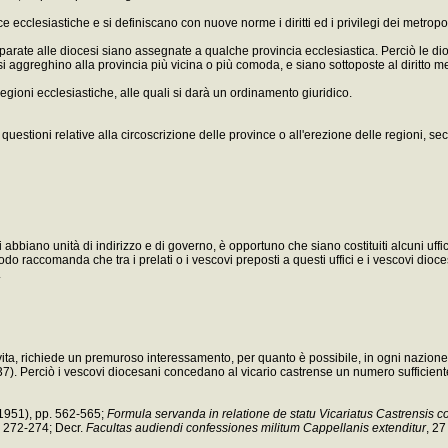
ecclesiastiche e si definiscano con nuove norme i diritti ed i privilegi dei metropoli
i equiparate alle diocesi siano assegnate a qualche provincia ecclesiastica. Perciò 
si aggreghino alla provincia più vicina o più comoda, e siano sottoposte al diritto m
regioni ecclesiastiche, alle quali si darà un ordinamento giuridico.
ioni relative alla circoscrizione delle province o all'erezione delle regioni, secon
abbiano unità di indirizzo e di governo, è opportuno che siano costituiti alcuni uffi
do raccomanda che tra i prelati o i vescovi preposti a questi uffici e i vescovi di
.
o vita, richiede un premuroso interessamento, per quanto è possibile, in ogni nazione 
37). Perciò i vescovi diocesani concedano al vicario castrense un numero sufficiente di
(1951), pp. 562-565;
Formula servanda in relatione de statu Vicariatus Castrensis c
. 272-274; Decr.
Facultas audiendi confessiones militum Cappellanis extenditur
, 2