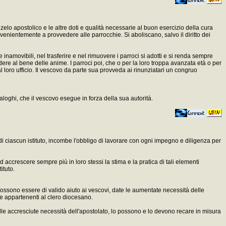
lo apostolico e le altre doti e qualità necessarie al buon esercizio della cura
enientemente a provvedere alle parrocchie. Si aboliscano, salvo il diritto dei
e inamovibili, nel trasferire e nel rimuovere i parroci si adotti e si renda sempre
ere al bene delle anime. I parroci poi, che o per la loro troppa avanzata età o per
l loro ufficio. Il vescovo da parte sua provveda ai rinunziatari un congruo
aloghi, che il vescovo esegue in forza della sua autorità.
e di ciascun istituto, incombe l'obbligo di lavorare con ogni impegno e diligenza per
 accrescere sempre più in loro stessi la stima e la pratica di tali elementi
ituto.
o possono essere di valido aiuto ai vescovi, date le aumentate necessità delle
te appartenenti al clero diocesano.
elle accresciute necessità dell'apostolato, lo possono e lo devono recare in misura