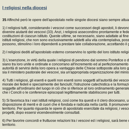
I religiosi nella diocesi
35
Affinché però le opere dell'apostolato nelle singole diocesi siano sempre attuat
1) I religiosi tutti, considerando i vescovi come successori degli apostoli, li devo
divenire aiutanti dei vescovi (33). Anzi, i religiosi assecondino prontamente e fed
costituzioni di ciascun istituto. Queste ultime, se necessario, siano adattate al fi
istituti religiosi, che non sono esclusivamente addetti alla vita contemplativa, posson
possono, stimolino i loro dipendenti a prestare tale collaborazione, accettando 
2) I religiosi dediti all'apostolato esterno conservino lo spirito del loro istituto r
3) L'esenzione, in virtù della quale i religiosi di pendono dal sommo Pontefice o da a
siano tra loro unite e ordinate e concorrano all'incremento ed al perfezionamento
autorità di servirsi della loro opera a vantaggio delle Chiese sottoposte alla loro
sia il ministero pastorale dei vescovi, sia un'appropriata organizzazione del minis
4) Tutti i religiosi, gli esenti e quelli non esenti sono soggetti all'autorità dei vesc
morale dei fedeli e specialmente dei fanciulli; l'istruzione catechistica e la formazio
soggette all'ordinario del luogo in ciò che si riferisce al loro ordinamento generale e
che i Concili o le conferenze episcopali legittimamente stabiliscono per tutti.
5) Si favorisca tra i vari istituti religiosi, così come tra questi e il clero diocesan
disposizione di menti e di cuori che è fondata e radicata nella carità. Il promuover
territorio. Per quanto riguarda le opere di apostolato esercitate da religiosi, i ve
progetti, dopo essersi vicendevolmente consultati.
6) Per favorire concordi e fruttuose relazioni tra i vescovi ed i religiosi, sarà bene
territorio.