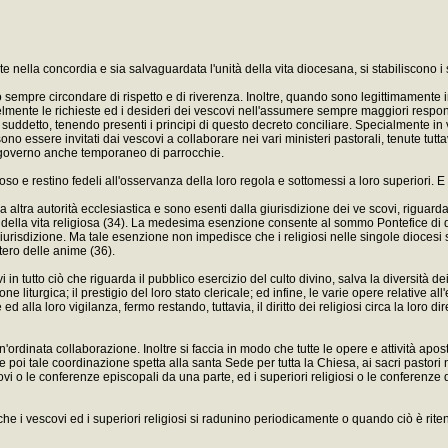
e nella concordia e sia salvaguardata l'unità della vita diocesana, si stabiliscono i
no sempre circondare di rispetto e di riverenza. Inoltre, quando sono legittimamente i
elmente le richieste ed i desideri dei vescovi nell'assumere sempre maggiori respons
ne suddetto, tenendo presenti i principi di questo decreto conciliare. Specialmente in 
o essere invitati dai vescovi a collaborare nei vari ministeri pastorali, tenute tuttavi
il governo anche temporaneo di parrocchie.
eligioso e restino fedeli all'osservanza della loro regola e sottomessi a loro superiori.
ltra autorità ecclesiastica e sono esenti dalla giurisdizione dei ve scovi, riguarda pri
 della vita religiosa (34). La medesima esenzione consente al sommo Pontefice di di
 giurisdizione. Ma tale esenzione non impedisce che i religiosi nelle singole diocesi 
tero delle anime (36).
ovi in tutto ciò che riguarda il pubblico esercizio del culto divino, salva la diversità 
ne liturgica; il prestigio del loro stato clericale; ed infine, le varie opere relative a
d alla loro vigilanza, fermo restando, tuttavia, il diritto dei religiosi circa la loro 
o, un'ordinata collaborazione. Inoltre si faccia in modo che tutte le opere e attività a
e poi tale coordinazione spetta alla santa Sede per tutta la Chiesa, ai sacri pastori n
scovi o le conferenze episcopali da una parte, ed i superiori religiosi o le conferenze
 che i vescovi ed i superiori religiosi si radunino periodicamente o quando ciò è riten