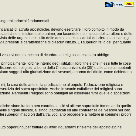
 seguenti principi fondamentali.
ncaricati di attività apostoliche, devono esercitare il loro compito in modo da
abilità nel ministero delle anime, pur facendolo nel rispetto del carattere e delle
vista delle urgenti necessità delle anime e della scarsità del clero diocesano, gli
a presenti le caratteristiche di ciascun istituto. E i superiori religiosi, per quanto
 E i vescovi non manchino di ricordare ai religiosi questo loro obbligo.
ncipalmente l'ordine interno degli istituti: il loro fine è che in essi tutte le cose
sporre dei religiosi, a bene della Chiesa universale (35) e alle altre competenti
siano soggetti alla giurisdizione dei vescovi, a norma del diritto, come richiedono
dei riti; la cura delle anime; la predicazione al popolo; l'educazione religiosa e
ll'esercizio del sacro apostolato. Anche le scuole cattoliche dei religiosi sono
direzione. Parimenti i religiosi sono obbligati ad osservare tutte quelle disposizioni
postoliche siano tra loro ben coordinate: ciò si ottiene soprattutto fomentando quella
elle singole diocesi, ai sinodi patriarcali ed alle conferenze dei vescovi nel loro
 dei superiori maggiori dall'altra, vogliano procedere a mettere in comune i propri
uto opportuno, per trattare gli affari riguardanti l'insieme dell'apostolato nel