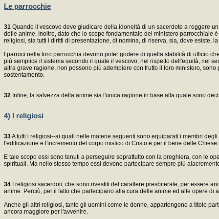
Le parrocchie
31
Quando il vescovo deve giudicare della idoneità di un sacerdote a reggere una p
delle anime. Inoltre, dato che lo scopo fondamentale del ministero parrocchiale è
religiosi, sia tutti i diritti di presentazione, di nomina, di riserva, sia, dove esiste
I parroci nella loro parrocchia devono poter godere di quella stabilità di ufficio ch
più semplice il sistema secondo il quale il vescovo, nel rispetto dell'equità, nel
altra grave ragione, non possono più adempiere con frutto il loro ministero, sono p
sostentamento.
32
Infine, la salvezza della anime sia l'unica ragione in base alla quale sono deci
4) I religiosi
33
A tutti i religiosi--ai quali nelle materie seguenti sono equiparati i membri degl
l'edificazione e l'incremento del corpo mistico di Cristo e per il bene delle Chiese p
E tale scopo essi sono tenuti a perseguire soprattutto con la preghiera, con le oper
spirituali. Ma nello stesso tempo essi devono partecipare sempre più alacremente al
34
I religiosi sacerdoti, che sono rivestiti del carattere presbiterale, per essere 
anime. Perciò, per il fatto che partecipano alla cura delle anime ed alle opere di
Anche gli altri religiosi, tanto gli uomini come le donne, appartengono a titolo pa
ancora maggiore per l'avvenire.