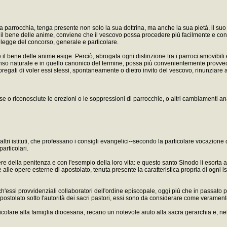
arrocchia, tenga presente non solo la sua dottrina, ma anche la sua pietà, il suo ze
 il bene delle anime, conviene che il vescovo possa procedere più facilmente e conv
, la legge del concorso, generale e particolare.
e il bene delle anime esige. Perciò, abrogata ogni distinzione tra i parroci amovibili 
 senso naturale e in quello canonico del termine, possa più convenientemente provved
regati di voler essi stessi, spontaneamente o dietro invito del vescovo, rinunziare a
se o riconosciute le erezioni o le soppressioni di parrocchie, o altri cambiamenti an
i altri istituti, che professano i consigli evangelici--secondo la particolare vocazion
articolari.
e della penitenza e con l'esempio della loro vita: e questo santo Sinodo li esorta ad
le opere esterne di apostolato, tenuta presente la caratteristica propria di ogni ist
anch'essi provvidenziali collaboratori dell'ordine episcopale, oggi più che in passat
 apostolato sotto l'autorità dei sacri pastori, essi sono da considerare come veramen
rticolare alla famiglia diocesana, recano un notevole aiuto alla sacra gerarchia e, n