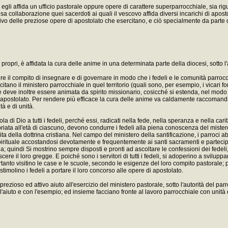
egli affida un ufficio pastorale oppure opere di carattere superparrocchiale, sia rigu
a collaborazione quei sacerdoti ai quali il vescovo affida diversi incarichi di apostol
 delle preziose opere di apostolato che esercitano, e ciò specialmente da parte del
propri, è affidata la cura delle anime in una determinata parte della diocesi, sotto l
lgere il compito di insegnare e di governare in modo che i fedeli e le comunità parr
rcitano il ministero parrocchiale in quel territorio (quali sono, per esempio, i vicari
e deve inoltre essere animata da spirito missionario, cosicché si estenda, nel modo 
 nell'apostolato. Per rendere più efficace la cura delle anime va caldamente raccoman
tà e di unità.
a di Dio a tutti i fedeli, perché essi, radicati nella fede, nella speranza e nella car
iata all'età di ciascuno, devono condurre i fedeli alla piena conoscenza del mistero
ta della dottrina cristiana. Nel campo del ministero della santificazione, i parroci ab
ta spirituale accostandosi devotamente e frequentemente ai santi sacramenti e partecip
a; quindi Si mostrino sempre disposti e pronti ad ascoltare le confessioni dei fede
cere il loro gregge. E poiché sono i servitori di tutti i fedeli, si adoperino a sviluppar
 Pertanto visitino le case e le scuole, secondo le esigenze del loro compito pastoral
stimolino i fedeli a portare il loro concorso alle opere di apostolato.
rezioso ed attivo aiuto all'esercizio del ministero pastorale, sotto l'autorità del parro
l'aiuto e con l'esempio; ed insieme facciano fronte al lavoro parrocchiale con unità di