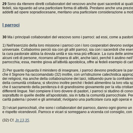
29
Sono da ritenere diretti collaboratori del vescovo anche quei sacerdoti ai quali 
fedeli, sia riguardo ad una particolare forma di attività. Prestano anche una prezios
addetti ad opere sopradiocesane, meritano una particolare considerazione a motivo
I parroci
30
Ma i principali collaboratori del vescovo sono i parroci: ad essi, come a pastori 
1) Nell'esercizio della loro missione i parroci con i loro cooperatori devono svo
universale. Collaborino perciò sia con gli altri parroci, sia con i sacerdoti che ese
la cura pastorale abbia la dovuta unità e sia resa più efficace. La cura delle anim
alcuni ceti di persone, ricorrano all'opera di altri, anche laici, perché li aiutino
parrocchia; essa, mentre giova all'attività apostolica, offre ai fedeli esempio di cari
2) Per quanto riguarda il ministero di insegnare, i parroci devono predicare la parol
che il Signore ha raccomandato (32) inoltre, con un'istruzione catechistica appropr
dei religiosi, ma anche della collaborazione dei laici, istituendo pure la confraterni
della comunità cristiana; si sforzino inoltre perché i fedeli alimentino la loro vi
che il sacramento della penitenza è di grandissimo giovamento per la vita cristian
differenti lingue. Nel compiere il loro dovere di pastori, i parroci si studino di conos
soprattutto in quelle dedite all'apostolato, sia in tutta la comunità parrocchiale.
carità paterna i poveri e gli ammalati; rivolgano una particolare cura agli operai e 
3) I vicari parrocchiali, che sono i collaboratori del parroco, danno ogni giorno un p
e rispetto vicendevoli. Parroco e vicari si sorreggano a vicenda col consiglio, con 
(32) Cf.
Jn 13,35
.