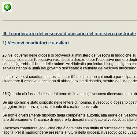
III. I cooperatori del vescovo diocesano nel ministero pastorale
1) Vescovi coadiutori e ausiliari
25
Nel governo delle diocesi si provveda al ministero dei vescovi in modo che sua 
diocesano, sia per l'eccessiva vastità della diocesi o per l'eccessivo numero degli 
come esigerebbe il bene delle anime. Anzi talvolta particolari bisogni esigono che
salva restando la unità del governo diocesano e l'autorità del vescovo diocesano, 
Inoltre i vescovi coadiutori e ausiliari, per il fatto che sono chiamati a partecipa
circondare il vescovo diocesano di obbedienza e di rispetto, mentre egli, da parte 
26
Quando ciò fosse richiesto dal bene delle anime, il vescovo diocesano non abbia 
Se già ciò non è stato disposto nelle lettere di nomina, il vescovo diocesano costit
maggiore importanza, specialmente di carattere pastorale.
Se non è diversamente disposto dalla competente autorità, alla morte del vescovo 
fare diversamente, l'incarico di reggere la diocesi sia affidato al vescovo ausiliare
Il vescovo coadiutore, colui cioè che è nominato con diritto di successione dal v
facoltà. Per il maggior bene presente e futuro della diocesi, il vescovo coadiuvato