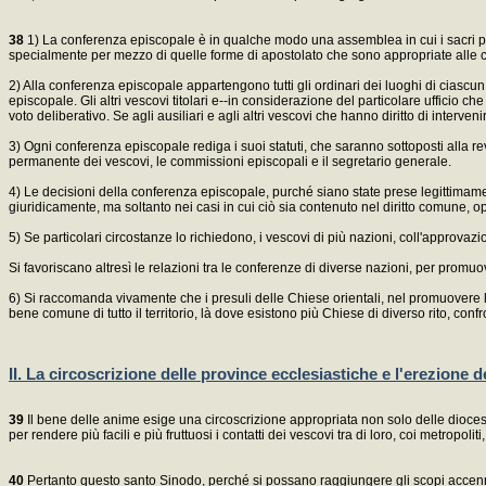
38
1) La conferenza episcopale è in qualche modo una assemblea in cui i sacri past
specialmente per mezzo di quelle forme di apostolato che sono appropriate alle c
2) Alla conferenza episcopale appartengono tutti gli ordinari dei luoghi di ciascun ri
episcopale. Gli altri vescovi titolari e--in considerazione del particolare ufficio ch
voto deliberativo. Se agli ausiliari e agli altri vescovi che hanno diritto di interve
3) Ogni conferenza episcopale rediga i suoi statuti, che saranno sottoposti alla rev
permanente dei vescovi, le commissioni episcopali e il segretario generale.
4) Le decisioni della conferenza episcopale, purché siano state prese legittimame
giuridicamente, ma soltanto nei casi in cui ciò sia contenuto nel diritto comune, 
5) Se particolari circostanze lo richiedono, i vescovi di più nazioni, coll'approva
Si favoriscano altresì le relazioni tra le conferenze di diverse nazioni, per prom
6) Si raccomanda vivamente che i presuli delle Chiese orientali, nel promuovere la 
bene comune di tutto il territorio, là dove esistono più Chiese di diverso rito, con
II. La circoscrizione delle province ecclesiastiche e l'erezione d
39
Il bene delle anime esige una circoscrizione appropriata non solo delle diocesi,
per rendere più facili e più fruttuosi i contatti dei vescovi tra di loro, coi metropoli
40
Pertanto questo santo Sinodo, perché si possano raggiungere gli scopi accen