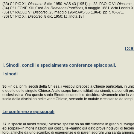
(33) Cf. PIO XII,
Discorso
, 8 dic. 1950: AAS 43 (1951), p. 28; PAOLO VI,
Discorso
,
(34) Cf. LEONE XIII, Cost. Ap.
Romanos Pontifices
, 8 maggio 1881: Acta Leonis XIII
(35) Cf. PAOLO VI,
Discorso
, 23 maggio 1964: AAS 56 (1964), pp. 570-571.
(36) Cf. PIO XII,
Discorso
, 8 dic. 1950: l.c. [nota 18].
COO
I. Sinodi, concili e specialmente conferenze episcopali,
I sinodi
36
Fin dai primi secoli della Chiesa, i vescovi preposti a Chiese particolari, in un
e quello delle singole Chiese. A tale scopo furono istituiti sia sinodi, sia concili 
ecclesiastica. Ora questo santo Sinodo ecumenico, desidera vivamente che la vene
tutela della disciplina nelle varie Chiese, secondo le mutate circostanze de tempi
Le conferenze episcopali
37
In specie ai nostri tempi, i vescovi spesso so no difficilmente in grado di svol
episcopali--in molte nazioni già costituite--hanno già dato prove notevoli di feco
loro, affinché da uno scambio di esperienze e di pareri sgorghi una santa armonia