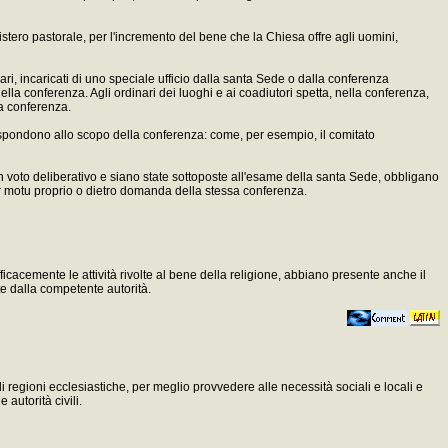
tero pastorale, per l'incremento del bene che la Chiesa offre agli uomini,
olari, incaricati di uno speciale ufficio dalla santa Sede o dalla conferenza
 della conferenza. Agli ordinari dei luoghi e ai coadiutori spetta, nella conferenza,
la conferenza.
io rispondono allo scopo della conferenza: come, per esempio, il comitato
n voto deliberativo e siano state sottoposte all'esame della santa Sede, obbligano
per motu proprio o dietro domanda della stessa conferenza.
icacemente le attività rivolte al bene della religione, abbiano presente anche il
te dalla competente autorità.
 regioni ecclesiastiche, per meglio provvedere alle necessità sociali e locali e
 autorità civili.