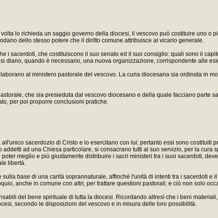
lta lo richieda un saggio governo della diocesi, il vescovo può costituire uno o più v
 godano dello stesso potere che il diritto comune attribuisce al vicario generale.
 sacerdoti, che costituiscono il suo senato ed il suo consiglio: quali sono il capitol
drali, si diano, quando è necessario, una nuova organizzazione, corrispondente alle es
 collaborano al ministero pastorale del vescovo. La curia diocesana sia ordinata in 
orale, che sia presieduta dal vescovo diocesano e della quale facciano parte sacerdo
ato, per poi proporre conclusioni pratiche.
 all'unico sacerdozio di Cristo e lo esercitano con lui; pertanto essi sono costituiti 
o addetti ad una Chiesa particolare, si consacrano tutti al suo servizio, per la cura
poter meglio e più giustamente distribuire i sacri ministeri tra i suoi sacerdoti, deve 
le libertà.
ulla base di una carità soprannaturale, affinché l'unità di intenti tra i sacerdoti e 
oquio, anche in comune con altri, per trattare questioni pastorali; e ciò non solo oc
sabili del bene spirituale di tutta la diocesi. Ricordando altresì che i beni materiali, 
esi, secondo le disposizioni del vescovo e in misura delle loro possibilità.