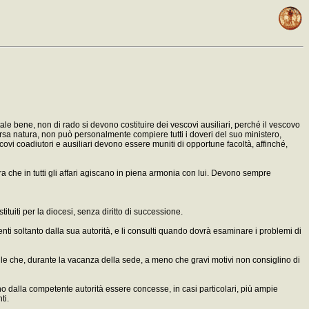
le bene, non di rado si devono costituire dei vescovi ausiliari, perché il vescovo
iversa natura, non può personalmente compiere tutti i doveri del suo ministero,
ovi coadiutori e ausiliari devono essere muniti di opportune facoltà, affinché,
era che in tutti gli affari agiscano in piena armonia con lui. Devono sempre
uiti per la diocesi, senza diritto di successione.
denti soltanto dalla sua autorità, e li consulti quando dovrà esaminare i problemi di
ile che, durante la vacanza della sede, a meno che gravi motivi non consiglino di
o dalla competente autorità essere concesse, in casi particolari, più ampie
ti.