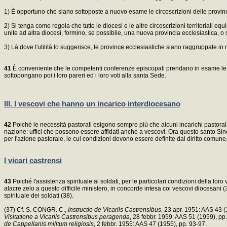
1) È opportuno che siano sottoposte a nuovo esame le circoscrizioni delle province 
2) Si tenga come regola che tutte le diocesi e le altre circoscrizioni territorial
unite ad altra diocesi, formino, se possibile, una nuova provincia ecclesiastica, o 
3) Là dove l'utilità lo suggerisce, le province ecclesiastiche siano raggruppate in 
41
È conveniente che le competenti conferenze episcopali prendano in esame le quest
sottopongano poi i loro pareri ed i loro voti alla santa Sede.
III. I vescovi che hanno un incarico interdiocesano
42
Poiché le necessità pastorali esigono sempre più che alcuni incarichi pastorali 
nazione: uffici che possono essere affidati anche a vescovi. Ora questo santo Sino
per l'azione pastorale, le cui condizioni devono essere definite dal diritto comune
I vicari castrensi
43
Poiché l'assistenza spirituale ai soldati, per le particolari condizioni della lor
alacre zelo a questo difficile ministero, in concorde intesa coi vescovi diocesani (
spirituale dei soldati (38).
(37) Cf. S. CONGR. C.,
Instructio de Vicariis Castrensibus
, 23 apr. 1951: AAS 43 
Visitatione a Vicariis Castrensibus peragenda
, 28 febbr. 1959: AAS 51 (1959), pp
de Cappellanis militum religiosis
, 2 febbr. 1955: AAS 47 (1955), pp. 93-97.