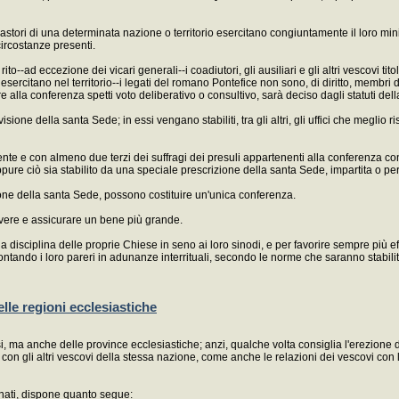
ori di una determinata nazione o territorio esercitano congiuntamente il loro minis
ircostanze presenti.
to--ad eccezione dei vicari generali--i coadiutori, gli ausiliari e gli altri vescovi tit
e esercitano nel territorio--i legati del romano Pontefice non sono, di diritto, membri
nire alla conferenza spetti voto deliberativo o consultivo, sarà deciso dagli statuti del
isione della santa Sede; in essi vengano stabiliti, tra gli altri, gli uffici che megl
nte e con almeno due terzi dei suffragi dei presuli appartenenti alla conferenza co
oppure ciò sia stabilito da una speciale prescrizione della santa Sede, impartita o 
zione della santa Sede, possono costituire un'unica conferenza.
uovere e assicurare un bene più grande.
disciplina delle proprie Chiese in seno ai loro sinodi, e per favorire sempre più eff
frontando i loro pareri in adunanze interrituali, secondo le norme che saranno stabili
elle regioni ecclesiastiche
 ma anche delle province ecclesiastiche; anzi, qualche volta consiglia l'erezione di
ti, con gli altri vescovi della stessa nazione, come anche le relazioni dei vescovi con le
nati, dispone quanto segue: