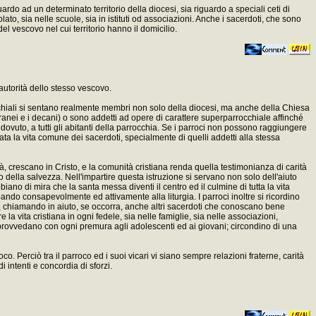
ardo ad un determinato territorio della diocesi, sia riguardo a speciali ceti di
ato, sia nelle scuole, sia in istituti od associazioni. Anche i sacerdoti, che sono
 vescovo nel cui territorio hanno il domicilio.
'autorità dello stesso vescovo.
occhiali si sentano realmente membri non solo della diocesi, ma anche della Chiesa
 foranei e i decani) o sono addetti ad opere di carattere superparrocchiale affinché
dovuto, a tutti gli abitanti della parrocchia. Se i parroci non possono raggiungere
data la vita comune dei sacerdoti, specialmente di quelli addetti alla stessa
ità, crescano in Cristo, e la comunità cristiana renda quella testimonianza di carità
 della salvezza. Nell'impartire questa istruzione si servano non solo dell'aiuto
biano di mira che la santa messa diventi il centro ed il culmine di tutta la vita
ando consapevolmente ed attivamente alla liturgia. I parroci inoltre si ricordino
li, chiamando in aiuto, se occorra, anche altri sacerdoti che conoscano bene
e la vita cristiana in ogni fedele, sia nelle famiglie, sia nelle associazioni,
e; provvedano con ogni premura agli adolescenti ed ai giovani; circondino di una
co. Perciò tra il parroco ed i suoi vicari vi siano sempre relazioni fraterne, carità
 intenti e concordia di sforzi.