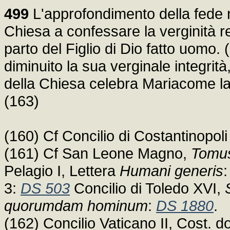
499
L'approfondimento della fede n
Chiesa a confessare la verginità r
parto del Figlio di Dio fatto uomo. (
diminuito la sua verginale integrità
della Chiesa celebra Mariacome la
(163)
(160) Cf Concilio di Costantinopol
(161) Cf San Leone Magno,
Tomus
Pelagio I, Lettera
Humani generis
3:
DS 503
Concilio di Toledo XVI,
quorumdam hominum
:
DS 1880
.
(162) Concilio Vaticano II, Cost.