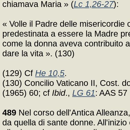
chiamava Maria » (
Lc 1,26-27
):
« Volle il Padre delle misericordie 
predestinata a essere la Madre pr
come la donna aveva contribuito a 
dare la vita ». (130)
(129) Cf
He 10,5
.
(130) Concilio Vaticano II, Cost.
(1965) 60; cf
Ibid
.,
LG 61
: AAS 57 
489
Nel corso dell'Antica Alleanza,
da quella di sante donne. All'inizi