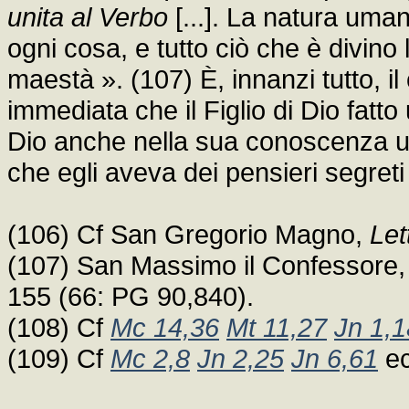
unita al Verbo
[...]. La natura uma
ogni cosa, e tutto ciò che è divino
maestà ». (107) È, innanzi tutto, i
immediata che il Figlio di Dio fatto
Dio anche nella sua conoscenza u
che egli aveva dei pensieri segreti
(106) Cf San Gregorio Magno,
Let
(107) San Massimo il Confessore
155 (66: PG 90,840).
(108) Cf
Mc 14,36
Mt 11,27
Jn 1,1
(109) Cf
Mc 2,8
Jn 2,25
Jn 6,61
ec