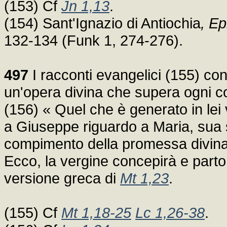
(153) Cf
Jn 1,13
.
(154) Sant'Ignazio di Antiochia
, E
132-134 (Funk 1, 274-276).
497
I racconti evangelici (155) co
un'opera divina che supera ogni c
(156) « Quel che è generato in lei 
a Giuseppe riguardo a Maria, sua 
compimento della promessa divina f
Ecco, la vergine concepirà e partori
versione greca di
Mt 1,23
.
(155) Cf
Mt 1,18-25
Lc 1,26-38
.