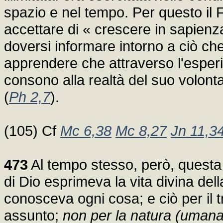
spazio e nel tempo. Per questo il 
accettare di « crescere in sapienza
doversi informare intorno a ciò c
apprendere che attraverso l'esperi
consono alla realtà del suo volonta
(
Ph 2,7
).
(105) Cf
Mc 6,38
Mc 8,27
Jn 11,3
473
Al tempo stesso, però, quest
di Dio esprimeva la vita divina dell
conosceva ogni cosa; e ciò per il 
assunto;
non per la natura (umana)