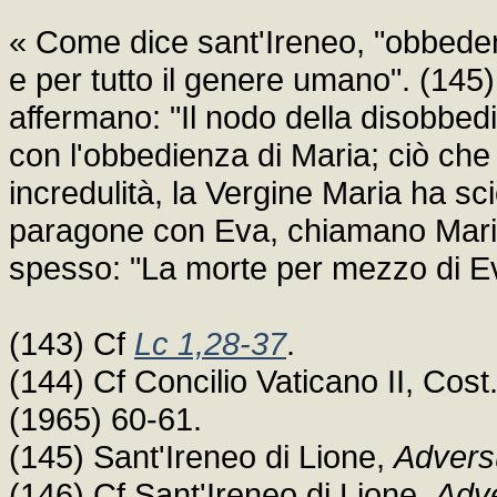
« Come dice sant'Ireneo, "obbede
e per tutto il genere umano". (145)
affermano: "Il nodo della disobbed
con l'obbedienza di Maria; ciò che
incredulità, la Vergine Maria ha scio
paragone con Eva, chiamano Maria 
spesso: "La morte per mezzo di Eva
(143) Cf
Lc 1,28-37
.
(144) Cf Concilio Vaticano II, Co
(1965) 60-61.
(145) Sant'Ireneo di Lione,
Advers
(146) Cf Sant'Ireneo di Lione,
Adv