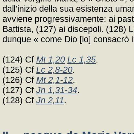
dall'inizio della sua esistenza um
avviene progressivamente: ai pasto
Battista, (127) ai discepoli. (128) 
dunque « come Dio [lo] consacrò in
(124) Cf
Mt 1,20
Lc 1,35
.
(125) Cf
Lc 2,8-20
.
(126) Cf
Mt 2,1-12
.
(127) Cf
Jn 1,31-34
.
(128) Cf
Jn 2,11
.