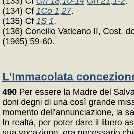
(133) Cf
Gn 18,10-14
Gn 21,1-2
.
(134) Cf
1Co 1,27
.
(135) Cf
1S 1
.
(136) Concilio Vaticano II, Cost.
(1965) 59-60.
L'Immacolata concezion
490
Per essere la Madre del Salvat
doni degni di una così grande miss
momento dell'annunciazione, la sal
In realtà, per poter dare il libero 
sua vocazione, era necessario che f