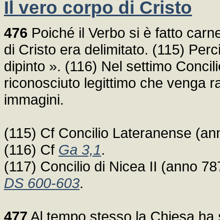
Il vero corpo di Cristo
476
Poiché il Verbo si è fatto car
di Cristo era delimitato. (115) Per
dipinto ». (116) Nel settimo Conci
riconosciuto legittimo che venga 
immagini.
(115) Cf Concilio Lateranense (a
(116) Cf
Ga 3,1
.
(117) Concilio di Nicea II (anno 78
DS 600-603
.
477
Al tempo stesso la Chiesa ha 