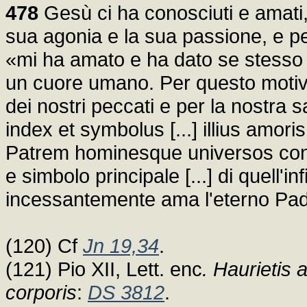
478
Gesù ci ha conosciuti e amati, 
sua agonia e la sua passione, e per 
«mi ha amato e ha dato se stesso
un cuore umano. Per questo motivo,
dei nostri peccati e per la nostra
index et symbolus [...] illius amo
Patrem hominesque universos cont
e simbolo principale [...] di quell'i
incessantemente ama l'eterno Padre
(120) Cf
Jn 19,34
.
(121) Pio XII, Lett. enc
. Haurietis
corporis
:
DS 3812
.