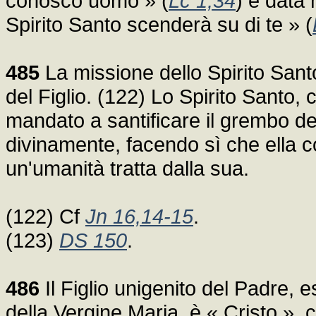
conosco uomo » (
Lc 1,34
) è data 
Spirito Santo scenderà su di te » (
485
La missione dello Spirito Sant
del Figlio. (122) Lo Spirito Santo, 
mandato a santificare il grembo de
divinamente, facendo sì che ella co
un'umanità tratta dalla sua.
(122) Cf
Jn 16,14-15
.
(123)
DS 150
.
486
Il Figlio unigenito del Padre
della Vergine Maria, è « Cristo », c