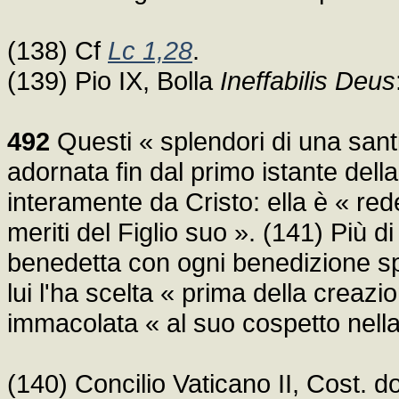
(138) Cf
Lc 1,28
.
(139) Pio IX, Bolla
Ineffabilis Deus
492
Questi « splendori di una santit
adornata fin dal primo istante del
interamente da Cristo: ella è « red
meriti del Figlio suo ». (141) Più di
benedetta con ogni benedizione spiri
lui l'ha scelta « prima della crea
immacolata « al suo cospetto nella 
(140) Concilio Vaticano II, Cost.