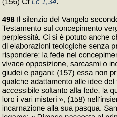
(156) Cf
Lc 1,34
.
498
Il silenzio del Vangelo second
Testamento sul concepimento vergin
perplessità. Ci si è potuto anche c
di elaborazioni teologiche senza pre
rispondere: la fede nel concepime
vivace opposizione, sarcasmi o in
giudei e pagani: (157) essa non p
qualche adattamento alle idee del
accessibile soltanto alla fede, la 
loro i vari misteri », (158) nell'ins
incarnazione alla sua pasqua. Sant'
legame: « Rimase nascosta al prin