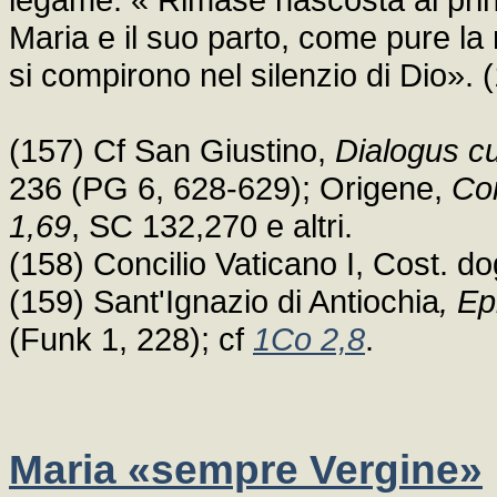
Maria e il suo parto, come pure la 
si compirono nel silenzio di Dio». 
(157) Cf San Giustino,
Dialogus c
236 (PG 6, 628-629); Origene,
Co
1,69
, SC 132,270 e altri.
(158) Concilio Vaticano I, Cost. d
(159) Sant'Ignazio di Antiochia
, Ep
(Funk 1, 228); cf
1Co 2,8
.
Maria «sempre Vergine»