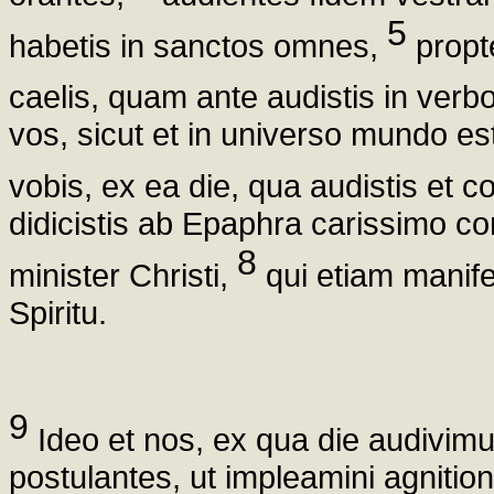
5
habetis in sanctos omnes,
propte
caelis, quam ante audistis in verbo
vos, sicut et in universo mundo est 
vobis, ex ea die, qua audistis et c
didicistis ab Epaphra carissimo con
8
minister Christi,
qui etiam manife
Spiritu.
9
Ideo et nos, ex qua die audivim
postulantes, ut impleamini agnition