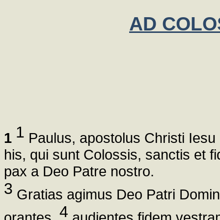
AD COLO
1
1
Paulus, apostolus Christi Iesu
his, qui sunt Colossis, sanctis et fi
pax a Deo Patre nostro.
3
Gratias agimus Deo Patri Domini 
4
orantes,
audientes fidem vestram