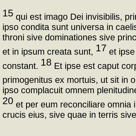
15
qui est imago Dei invisibilis, 
ipso condita sunt universa in caelis e
throni sive dominationes sive prin
17
et in ipsum creata sunt,
et ipse
18
constant.
Et ipse est caput corp
primogenitus ex mortuis, ut sit i
ipso complacuit omnem plenitudin
20
et per eum reconciliare omnia 
crucis eius, sive quae in terris siv