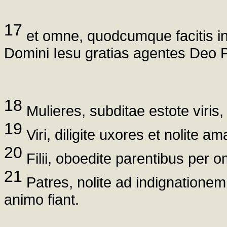
17
et omne, quodcumque facitis in
Domini Iesu gratias agentes Deo P
18
Mulieres, subditae estote viris,
19
Viri, diligite uxores et nolite am
20
Filii, oboedite parentibus per 
21
Patres, nolite ad indignationem 
animo fiant.