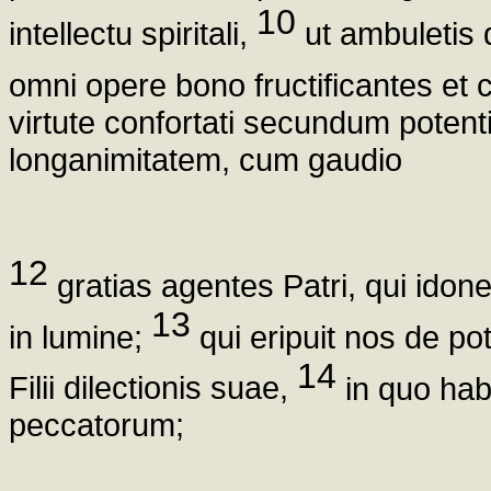
10
intellectu spiritali,
ut ambuletis 
omni opere bono fructificantes et 
virtute confortati secundum potent
longanimitatem, cum gaudio
12
gratias agentes Patri, qui idon
13
in lumine;
qui eripuit nos de po
14
Filii dilectionis suae,
in quo ha
peccatorum;