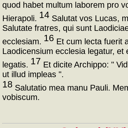
quod habet multum laborem pro vobi
14
Hierapoli.
Salutat vos Lucas, 
Salutate fratres, qui sunt Laodici
16
ecclesiam.
Et cum lecta fuerit a
Laodicensium ecclesia legatur, et
17
legatis.
Et dicite Archippo: " Vi
ut illud impleas ".
18
Salutatio mea manu Pauli. Mem
vobiscum.