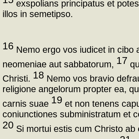
exspolians principatus et potes
illos in semetipso.
16
Nemo ergo vos iudicet in cibo au
17
neomeniae aut sabbatorum,
qu
18
Christi.
Nemo vos bravio defraud
religione angelorum propter ea, qua
19
carnis suae
et non tenens capu
coniunctiones subministratum et 
20
Si mortui estis cum Christo ab