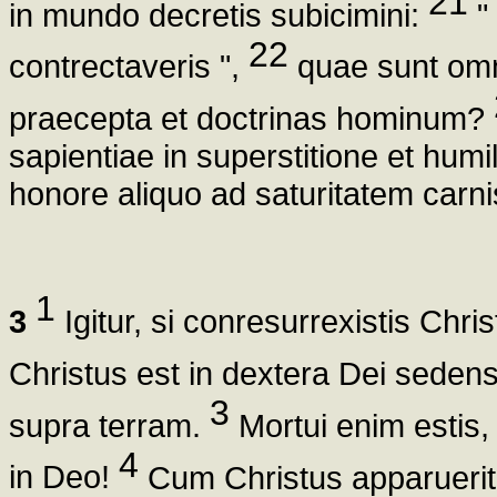
21
in mundo decretis subicimini:
"
22
contrectaveris ",
quae sunt omn
praecepta et doctrinas hominum?
sapientiae in superstitione et humi
honore aliquo ad saturitatem carni
1
3
Igitur, si conresurrexistis Chri
Christus est in dextera Dei seden
3
supra terram.
Mortui enim estis,
4
in Deo!
Cum Christus apparuerit,