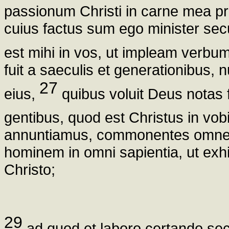
passionum Christi in carne mea pr
cuius factus sum ego minister se
est mihi in vos, ut impleam verbu
fuit a saeculis et generationibus,
27
eius,
quibus voluit Deus notas fa
gentibus, quod est Christus in vob
annuntiamus, commonentes omn
hominem in omni sapientia, ut e
Christo;
29
ad quod et laboro certando se