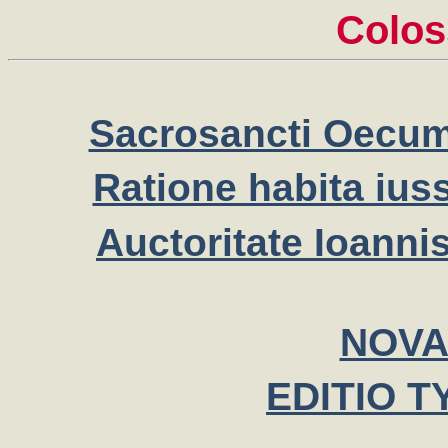
Colos
Sacrosancti Oecumen
Ratione habita iuss
Auctoritate Ioannis
NOVA
EDITIO T