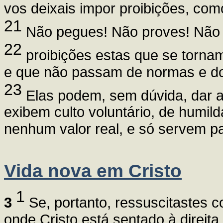
vos deixais impor proibições, co
21
Não pegues! Não proves! Não 
22
proibições estas que se tornam
e que não passam de normas e d
23
Elas podem, sem dúvida, dar a
exibem culto voluntário, de humil
nenhum valor real, e só servem pa
Vida nova em Cristo
1
3
Se, portanto, ressuscitastes co
onde Cristo está sentado à direita