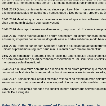
conscientiae, hominum conatu sensim efformatae et in posterum indefinito progre
3542
2145
Quinto: certissime teneo ac sincere profiteor, fidem non esse caecum s
extrinsecus acceptae 'ex auditu' quo nempe, quae a Deo personali, creatore ac Do
3543
2146
Me etiam qua par est, reverentia subicio totoque animo adhaereo damna
circa eam quam historiam dogmatum vocant.
3544
2146
Idem reprobo errorem affirmantium, propositam ab Ecclesia fidem posse
3545
2146
Damno quoque ac reicio eorum sententiam, qui dicunt christianum homin
adstruere, ex quibus consequatur, dogmata esse aut falsa aut dubia, modo haec 
3546
2146
Reprobo pariter eam Scripturae sanctae diiudicandae atque interpretand
unicam supremamque regulam haud minus licenter quam temere amplectitur.
3547
2146
Sententiam praeterea illorum reicio, qui tenent, doctori disciplinae h
de promissa divinitus ope ad perennem conservationem uniuscuiusque revelati veri;
monumenta solent investigari.
3548
2147
In universum denique me alienissimum ab errore profiteor, quo modernista
communibus historiae factis aequandum: hominum nempe sua industria, solertia,
3549
2147
Proinde fidem Patrum firmissime retineo et ad extremum vitae spiritum re
secundum suam cuiusque aetatis culturam, sed ut 'numquam aliter credatur, numquam
3550
2147
Haec omnia spondeo me fideliter, integre sincereque servaturum et inv
sancta Dei Evangelia.
Saint Pie X, Ep. 'Ex quo, nono' ad Delegatos Ap. Byzantii, in