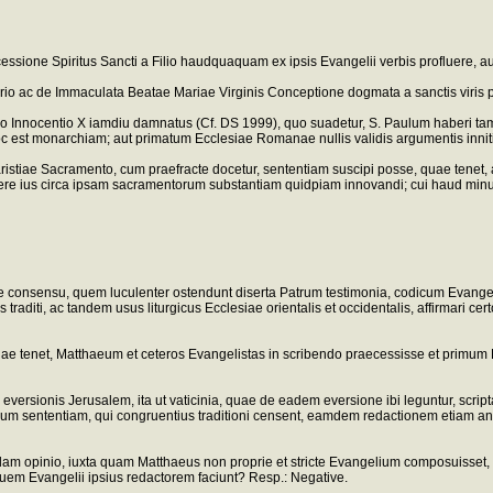
essione Spiritus Sancti a Filio haudquaquam ex ipsis Evangelii verbis profluere, a
io ac de Immaculata Beatae Mariae Virginis Conceptione dogmata a sanctis viris pri
ro Innocentio X iamdiu damnatus (Cf. DS 1999), quo suadetur, S. Paulum haberi tamq
oc est monarchiam; aut primatum Ecclesiae Romanae nullis validis argumentis inniti
aristiae Sacramento, cum praefracte docetur, sententiam suscipi posse, quae tenet, 
tere ius circa ipsam sacramentorum substantiam quidpiam innovandi; cui haud m
siae consensu, quem luculenter ostendunt diserta Patrum testimonia, codicum Evange
is traditi, ac tandem usus liturgicus Ecclesiae orientalis et occidentalis, affirmari 
a, quae tenet, Matthaeum et ceteros Evangelistas in scribendo praecessisse et prim
s eversionis Jerusalem, ita ut vaticinia, quae de eadem eversione ibi leguntur, script
e eorum sententiam, qui congruentius traditioni censent, eamdem redactionem etiam
mdam opinio, iuxta quam Matthaeus non proprie et stricte Evangelium composuisset
uem Evangelii ipsius redactorem faciunt? Resp.: Negative.