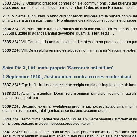
3533
2140
IV. Obligatio praecepti confessionis et communionis, quae puerum gravat
vices eius gerunt, et ad confessarium, secundum Catechismum Romanum, pert
2141
V. Semel aut pluries in anno curent parochi indicere atque habere commun
primitus de altari sancta libarunt. Pro utrisque dies aliquot instructionis et praepar
3534
2142
VI. Puerorum curam habentibus omni studio curandum est ut post prima
3375ss), utque id agant ea animi devotione, quam talis fert aetas. ...
3535
2143
VII. Consuetudo non admittendi ad confessionem pueros, aut numqua
3536
2144
VIII. Detestabilis omnino est abusus non ministrandi Viaticum et extr
Saint Pie X, Litt. motu proprio 'Sacrorum antistitum',
1 Septembre 1910 ; Jusiurandum contra errores modernismi
3537
2145
Ego N. N. firmiter amplector ac recipio omnia et singula, quae ab inerr
3538
2145
Ac primum quidem: Deum, rerum omnium principium et finem naturali rat
etiam posse, profiteor.
3539
2145
Secundo: externa revelationis argumenta, hoc est facta divina, in pr
etiam huius temporis, intelligentiae esse maxime accommodata.
3540
2145
Tertio: firma pariter fide credo Ecclesiam, verbi revelati custodem e
principem, eiusque in aevum successores aedificatam.
3541
2145
Quarto: fidei doctrinam ab Apostolis per orthodoxos Patres eodem s
sensum transeuntium, diversum ab eo, quem prius habuit Ecclesia; pariterque dam