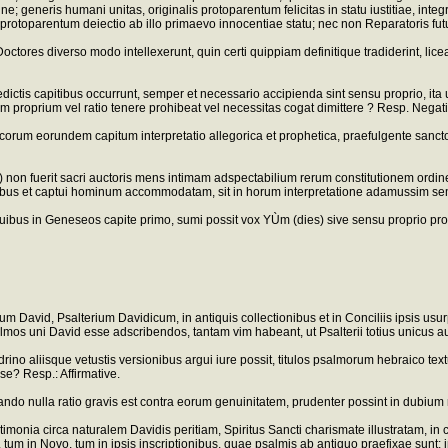
ine; generis humani unitas, originalis protoparentum felicitas in statu iustitiae, in
protoparentum deiectio ab illo primaevo innocentiae statu; nec non Reparatoris fut
Doctores diverso modo intellexerunt, quin certi quippiam definitique tradiderint, li
edictis capitibus occurrunt, semper et necessario accipienda sint sensu proprio, i
proprium vel ratio tenere prohibeat vel necessitas cogat dimittere ? Resp. Negati
locorum eorundem capitum interpretatio allegorica et prophetica, praefulgente sancto
) non fuerit sacri auctoris mens intimam adspectabilium rerum constitutionem ordi
bus et captui hominum accommodatam, sit in horum interpretatione adamussim semp
quibus in Geneseos capite primo, sumi possit vox YÙm (dies) sive sensu proprio pr
m David, Psalterium Davidicum, in antiquis collectionibus et in Conciliis ipsis u
lmos uni David esse adscribendos, tantam vim habeant, ut Psalterii totius unicus a
ino aliisque vetustis versionibus argui iure possit, titulos psalmorum hebraico text
se? Resp.: Affirmative.
quando nulla ratio gravis est contra eorum genuinitatem, prudenter possint in dubium
imonia circa naturalem Davidis peritiam, Spiritus Sancti charismate illustratam, in
o, tum in Novo, tum in ipsis inscriptionibus, quae psalmis ab antiquo praefixae su