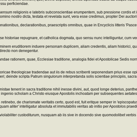
ssu perficiendae.
ensum religionis e latebris subconscientiae erumpentem, sub pressione cordis et inf
mino nostro dicta, testata et revelata sunt, vera esse credimus, propter Dei aucto
tionibus, declarationibus, praescriptis omnibus, quae in Encyclicis litteris 'Pasce
 historiae repugnare, et catholica dogmata, quo sensu nunc intelliguntur, cum ver
em eruditiorem induere personam duplicem, aliam credentis, aliam historici, quasi 
directo non denegentur.
ae rationem, quae, Ecclesiae traditione, analogia fidei et Apostolicae Sedis normis
istoricae theologicae tradendae aut iis de rebus scribenti seponendam prius esse op
 deinde scripta Patrum singulorum interpretanda solis scientiae principiis, sacra q
e tenent in sacra traditione nihil inesse divini, aut, quod longe deterius, pantheist
 ingenio scholam a Christo eiusque Apostolis inchoatam per subsequentes aetates
tinebo, de charismate veritatis certo, quod est, fuit eritque semper in 'episcopatus
 aliter' intelligatur absoluta et immutabilis veritas ab initio per Apostolos praed
iolabiliter custoditurum, nusquam ab iis sive in docendo sive quomodolibet verbis 