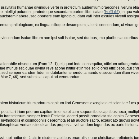
 pravitatis humanae divinique verbi in profectum audientium praecones, verum et
e intelligi potuerint; proindeque secundam partem libri Isaiae (
Is 40-66
), in qua va
 auctorem habere, sed oportere eam ignoto cuidam vati inter exsules viventi assign
ntum philologicum, ex lingua stiloque desumptum, tale sit censendum, ut virum grav
evincendum Isaiae librum non ipsi soli Isaiae, sed duobus, imo pluribus auctoribu
rationabile obsequium (Rom 12, 1), et, quod inde consequitur, officium adiungendae 
giae munus est, quae divina revelatione nititur et in fide solidiores efficit eos, qui
 sit; sed semper eandem fidem indubitanter tenendo, amando et secundum illam viven
(1 Mac 7, 46), sed submittat caput ad venerandum.
em historicum trium priorum capitum libri Geneseos excogitata et scientiae fuco p
 peculiari trium priorum capitum inter se et cum sequentibus capitibus nexu, multip
lo transmissum, semper tenuit Ecclesia, doceri possit: praedicta tria capita Genes
rum mythologiis et cosmogoniis deprompta et ab auctore sacro, expurgato quovis poly
hilosophicas veritates inculcandas proposita, vel tandem legendas ex parte historica
it, ubi agitur de factis in eisdem capitibus enarratis, quae christianae religionis f