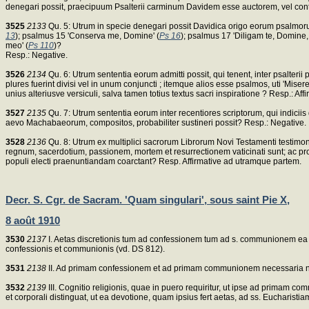
denegari possit, praecipuum Psalterii carminum Davidem esse auctorem, vel cont
3525
2133
Qu. 5: Utrum in specie denegari possit Davidica origo eorum psalmorum
13
); psalmus 15 'Conserva me, Domine' (
Ps 16
); psalmus 17 'Diligam te, Domine, 
meo' (
Ps 110
)?
Resp.: Negative.
3526
2134
Qu. 6: Utrum sententia eorum admitti possit, qui tenent, inter psalter
plures fuerint divisi vel in unum conjuncti ; itemque alios esse psalmos, uti 'Miserer
unius alteriusve versiculi, salva tamen totius textus sacri inspiratione ? Resp.: A
3527
2135
Qu. 7: Utrum sententia eorum inter recentiores scriptorum, qui indicii
aevo Machabaeorum, compositos, probabiliter sustineri possit? Resp.: Negative.
3528
2136
Qu. 8: Utrum ex multiplici sacrorum Librorum Novi Testamenti testimoni
regnum, sacerdotium, passionem, mortem et resurrectionem vaticinati sunt; ac p
populi electi praenuntiandam coarctant? Resp. Affirmative ad utramque partem.
Decr. S. Cgr. de Sacram. 'Quam singulari', sous saint Pie X,
8 août 1910
3530
2137
I. Aetas discretionis tum ad confessionem tum ad s. communionem ea est,
confessionis et communionis (vd. DS 812).
3531
2138
II. Ad primam confessionem et ad primam communionem necessaria non 
3532
2139
III. Cognitio religionis, quae in puero requiritur, ut ipse ad primam
et corporali distinguat, ut ea devotione, quam ipsius fert aetas, ad ss. Eucharisti