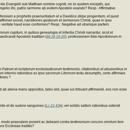
xtu Evangelii sub Matthaei nomine cogniti, ne iis quidem exceptis, qui
elio illo, patrio sermone ab eodem Apostolo exarato? Resp.: Affirmative.
ssiam a prophetis praenuntiatum et a Davidica stirpe progenitum, et quod
 affirmari possit, narrationes gestorum et sermonum Christi, quae in ipso
cae veritate haud esse conformes? Resp.: Negative ad utramque partem.
um capitum, in quibus genealogia et infantia Christi narrantur, sicut et
aedicandi Apostolis traditam (
Mt 28,19-20
), professionem fidei Apostolorum in
Patrum et scriptorum ecclesiasticorum testimoniis, citationibus et allusionibus in
 internis rationibus ex ipso sacrorum Librorum textu desumptis, certo affirmare
tores ?
 ab aliena manu appositos, tales sint, quae ius tribuant affirmandi, eos non esse
antis et de sudore sanguineo (
Lc 22,43
s); vel solidis saltem rationibus ostendi
 ullo modo praevalere possint ac debeant contra testimonium concors omnlum fere
ns Ecclesiae traditio?