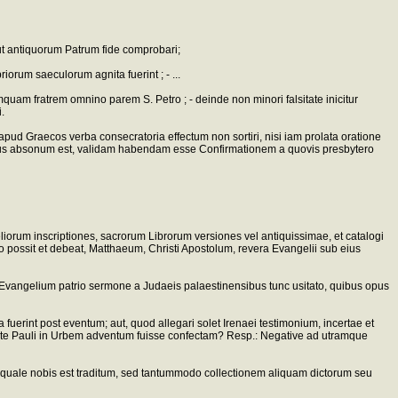
ut antiquorum Patrum fide comprobari;
orum saeculorum agnita fuerint ; - ...
uam fratrem omnino parem S. Petro ; - deinde non minori falsitate inicitur
.
apud Graecos verba consecratoria effectum non sortiri, nisi iam prolata oratione
inus absonum est, validam habendam esse Confirmationem a quovis presbytero
liorum inscriptiones, sacrorum Librorum versiones vel antiquissimae, et catalogi
certo possit et debeat, Matthaeum, Christi Apostolum, revera Evangelii sub eius
um Evangelium patrio sermone a Judaeis palaestinensibus tunc usitato, quibus opus
a fuerint post eventum; aut, quod allegari solet Irenaei testimonium, incertae et
 ante Pauli in Urbem adventum fuisse confectam? Resp.: Negative ad utramque
, quale nobis est traditum, sed tantummodo collectionem aliquam dictorum seu