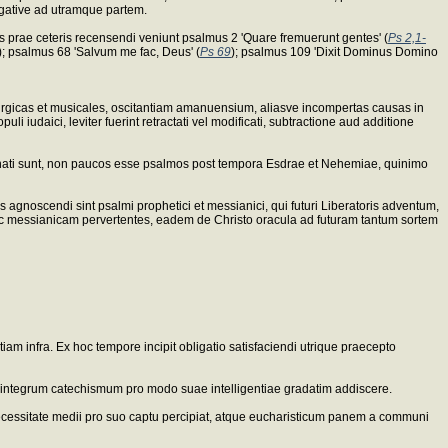
egative ad utramque partem.
s prae ceteris recensendi veniunt psalmus 2 'Quare fremuerunt gentes' (
Ps 2,1-
); psalmus 68 'Salvum me fac, Deus' (
Ps 69
); psalmus 109 'Dixit Dominus Domino
liturgicas et musicales, oscitantiam amanuensium, aliasve incompertas causas in
uli iudaici, leviter fuerint retractati vel modificati, subtractione aud additione
e conati sunt, non paucos esse psalmos post tempora Esdrae et Nehemiae, quinimo
 agnoscendi sint psalmi prophetici et messianici, qui futuri Liberatoris adventum,
ac messianicam pervertentes, eadem de Christo oracula ad futuram tantum sortem
iam infra. Ex hoc tempore incipit obligatio satisfaciendi utrique praecepto
 integrum catechismum pro modo suae intelligentiae gradatim addiscere.
 necessitate medii pro suo captu percipiat, atque eucharisticum panem a communi