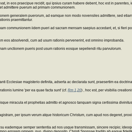
, in eos praecipue recidit, qui ipsius curam habere debent, hoc est in parentes, in 
inet admittere puerum ad primam communionem.
ionem generalem puerorum, ad eamque non modo novensiles admittere, sed etiam al
ationis praemittantur.
m communionem iidem pueri ad sacram mensam saepius accedant, et, si fieri possit,
m eos absolvendi, cum ad usum rationis pervenerint, est omnino improbanda.
emam unctionem pueris post usum rationis eosque sepeliendi ritu parvulorum.
anti Ecclesiae magisterio definita, adserta ac declarata sunt, praesertim ea doctrin
ionis lumine 'per ea quae facta sunt' (cf.
Rm 1,20
) , hoc est, per visibilia crea
imisque miracula et prophetias admitto et agnosco tanquam signa certissima divini
t magistram, per ipsum verum atque historicum Christum, cum apud nos degeret, pro
ensu eademque semper sententia ad nos usque transmissam, sincere recipio; ideo
no errorem omnem, quo, divino deposito, Christi Sponsae tradito ab eaque fidelit