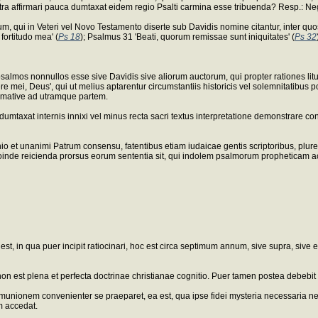
ra affirmari pauca dumtaxat eidem regio Psalti carmina esse tribuenda? Resp.: N
, qui in Veteri vel Novo Testamento diserte sub Davidis nomine citantur, inter quo
fortitudo mea' (
Ps 18
); Psalmus 31 'Beati, quorum remissae sunt iniquitates' (
Ps 32
ii psalmos nonnullos esse sive Davidis sive aliorum auctorum, qui propter rationes 
e mei, Deus', qui ut melius aptarentur circumstantiis historicis vel solemnitatibus pop
ffirmative ad utramque partem.
s dumtaxat internis innixi vel minus recta sacri textus interpretatione demonstrar
o et unanimi Patrum consensu, fatentibus etiam iudaicae gentis scriptoribus, plures
roinde reicienda prorsus eorum sententia sit, qui indolem psalmorum propheticam 
 in qua puer incipit ratiocinari, hoc est circa septimum annum, sive supra, sive et
est plena et perfecta doctrinae christianae cognitio. Puer tamen postea debebit
 communionem convenienter se praeparet, ea est, qua ipse fidei mysteria necessaria
am accedat.