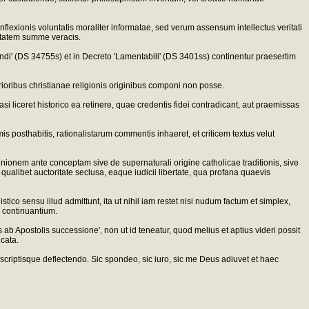
lexionis voluntatis moraliter informatae, sed verum assensum intellectus veritati
ritatem summe veracis.
ndi' (DS 34755s) et in Decreto 'Lamentabili' (DS 3401ss) continentur praesertim
ioribus christianae religionis originibus componi non posse.
liceret historico ea retinere, quae credentis fidei contradicant, aut praemissas
 posthabitis, rationalistarum commentis inhaeret, et criticem textus velut
inionem ante conceptam sive de supernaturali origine catholicae traditionis, sive
ualibet auctoritate seclusa, eaque iudicii libertate, qua profana quaevis
ico sensu illud admittunt, ita ut nihil iam restet nisi nudum factum et simplex,
 continuantium.
 ab Apostolis successione', non ut id teneatur, quod melius et aptius videri possit
icata.
scriptisque deflectendo. Sic spondeo, sic iuro, sic me Deus adiuvet et haec