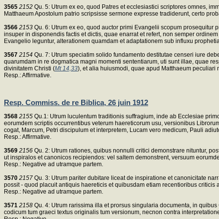
3565
2152
Qu. 5: Utrum ex eo, quod Patres et ecclesiastici scriptores omnes, im
Matthaeum Apostolum patrio scripsisse sermone expresse tradiderunt, certo prob
3566
2153
Qu. 6: Utrum ex eo, quod auctor primi Evangelii scopum prosequitur
insuper in disponendis factis et dictis, quae enarrat et refert, non semper ordine
Evangelio leguntur, alterationem quamdam et adaptationem sub influxu prophetiar
3567
2154
Qu. 7: Utrum speciatim solido fundamento destitutae censeri iure debea
quarumdam in re dogmatica magni momenti sententiarum, uti sunt illae, quae resp
divinitatem Christi (
Mt 14,33
), et alia huiusmodi, quae apud Matthaeum peculiari
Resp.: Affirmative.
Resp. Commiss. de re Biblica, 26 juin 1912
3568
2155
Qu.1: Utrum luculentum traditionis suffragium, inde ab Ecclesiae primo
eorumdem scriptis occurrentibus veterum haereticorum usu, versionibus Librorum N
cogat, Marcum, Petri discipulum et interpretem, Lucam vero medicum, Pauli adiut
Resp.: Affirmative.
3569
2156
Qu. 2: Utrum rationes, quibus nonnulli critici demonstrare nituntur, p
ut inspiralos et canonicos recipiendos: vel saltem demonstrent, versuum eoru
Resp.: Negative ad utramque partem.
3570
2157
Qu. 3: Utrum pariter dubitare liceat de inspiratione et canonicitate nar
possit - quod placuit antiquis haereticis et quibusdam etiam recentioribus criti
Resp.: Negative ad utramque partem.
3571
2158
Qu. 4: Utrum rarissima illa et prorsus singularia documenta, in quibus 
codicum tum graeci textus originalis tum versionum, necnon contra interpretatio
Resp.: Negative.