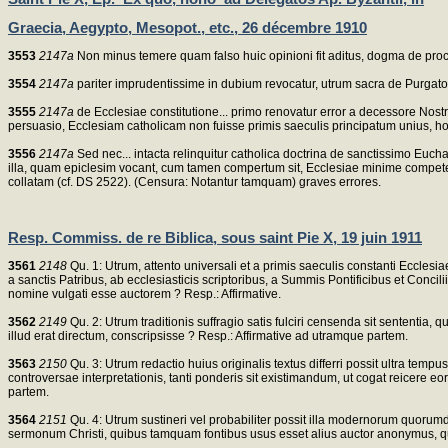
Graecia, Aegypto, Mesopot., etc., 26 décembre 1910
3553
2147a
Non minus temere quam falso huic opinioni fit aditus, dogma de proc
3554
2147a
pariter imprudentissime in dubium revocatur, utrum sacra de Purgator
3555
2147a
de Ecclesiae constitutione... primo renovatur error a decessore Nost
persuasio, Ecclesiam catholicam non fuisse primis saeculis principatum unius, h
3556
2147a
Sed nec... intacta relinquitur catholica doctrina de sanctissimo Euch
illa, quam epiclesim vocant, cum tamen compertum sit, Ecclesiae minime compe
collatam (cf. DS 2522). (Censura: Notantur tamquam) graves errores.
Resp. Commiss. de re Biblica, sous saint Pie X, 19 juin 1911
3561
2148
Qu. 1: Utrum, attento universali et a primis saeculis constanti Eccle
a sanctis Patribus, ab ecclesiasticis scriptoribus, a Summis Pontificibus et Concili
nomine vulgati esse auctorem ? Resp.: Affirmative.
3562
2149
Qu. 2: Utrum traditionis suffragio satis fulciri censenda sit sententi
illud erat directum, conscripsisse ? Resp.: Affirmative ad utramque partem.
3563
2150
Qu. 3: Utrum redactio huius originalis textus differri possit ultra tempu
controversae interpretationis, tanti ponderis sit existimandum, ut cogat reicer
partem.
3564
2151
Qu. 4: Utrum sustineri vel probabiliter possit illa modernorum quoru
sermonum Christi, quibus tamquam fontibus usus esset alius auctor anonymus, q