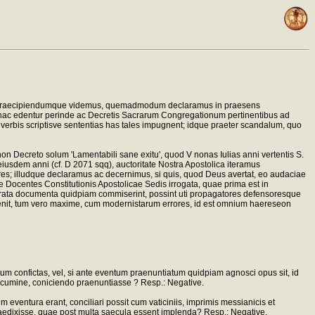
llud praecipiendumque videmus, quemadmodum declaramus in praesens
osthac edentur perinde ac Decretis Sacrarum Congregationum pertinentibus ad
 verbis scriptisve sententias has tales impugnent; idque praeter scandalum, quo
on Decreto solum 'Lamentabili sane exitu', quod V nonas Iulias anni vertentis S.
s eiusdem anni (cf. D 2071 sqq), auctoritate Nostra Apostolica iteramus
s; illudque declaramus ac decernimus, si quis, quod Deus avertat, eo audaciae
te Docentes Constitutionis Apostolicae Sedis irrogata, quae prima est in
morata documenta quidpiam commiserint, possint uti propagatores defensoresque
venit, tum vero maxime, cum modernistarum errores, id est omnium haereseon
entum confictas, vel, si ante eventum praenuntiatum quidpiam agnosci opus sit, id
i acumine, coniciendo praenuntiasse ? Resp.: Negative.
 eventura erant, conciliari possit cum vaticiniis, imprimis messianicis et
aedixisse, quae post multa saecula essent implenda? Resp.: Negative.