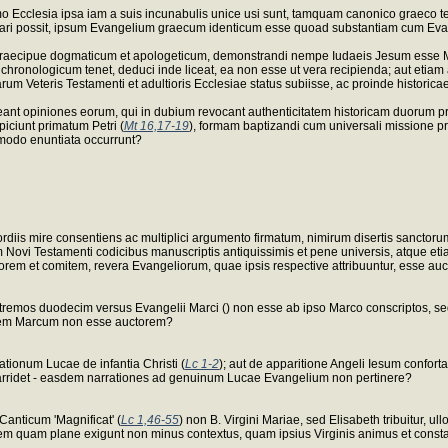
mo Ecclesia ipsa iam a suis incunabulis unice usi sunt, tamquam canonico graeco te
ari possit, ipsum Evangelium graecum identicum esse quoad substantiam cum Evang
 praecipue dogmaticum et apologeticum, demonstrandi nempe Iudaeis Jesum esse Me
m chronologicum tenet, deduci inde liceat, ea non esse ut vera recipienda; aut etiam
um Veteris Testamenti et adultioris Ecclesiae status subiisse, ac proinde histori
nt opiniones eorum, qui in dubium revocant authenticitatem historicam duorum prior
iciunt primatum Petri (
Mt 16,17-19
), formam baptizandi cum universali missione pr
 modo enuntiata occurrunt?
rdiis mire consentiens ac multiplici argumento firmatum, nimirum disertis sanctorum 
ovi Testamenti codicibus manuscriptis antiquissimis et pene universis, atque etiam
orem et comitem, revera Evangeliorum, quae ipsis respective attribuuntur, esse auc
ostremos duodecim versus Evangelii Marci () non esse ab ipso Marco conscriptos, sed
mdem Marcum non esse auctorem?
rationum Lucae de infantia Christi (
Lc 1-2
); aut de apparitione Angeli Iesum confort
cis arridet - easdem narrationes ad genuinum Lucae Evangelium non pertinere?
Canticum 'Magnificat' (
Lc 1,46-55
) non B. Virgini Mariae, sed Elisabeth tribuitur,
nem quam plane exigunt non minus contextus, quam ipsius Virginis animus et consta