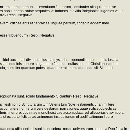
iam tamquam praenuntios eventuum futurorum, constanter alloqui debuisse
tes non Iudaeos Isaiae aequales, at Iudaeos in exilio Babylonico lugentes veluti
are? Resp.: Negative.
em, criticae artis et hebraicae linguae peritum, cogat in eodem libro
s esse tribuendum? Resp.: Negative.
fidei auctoritati divinae altissima mysteria proponenti quae plurimis testata
 christiani nominis honore se gaudere fatentur ; nullus quippe Christianus debet
do, humiliter quantum potest, quaerere rationem, quomodo sit. Si potest
ropugnata sunt, solido fundamento fulciantur? Resp.: Negative.
lici testimonio Scripturarum tum Veteris tum Novi Testamenti, unanimi fere
eos continere non rerum vere gestarum narrationes, quae scilicet obiectivae
theismi errore, doctrinae monotheisticae accomodata; vel allegorias et symbola,
s et ex parte fictitias ad animorum instructionem et aedificationem libere
undamenta attingunt: uti sunt, inter cetera, rerum universarum creatio a Deo facta in