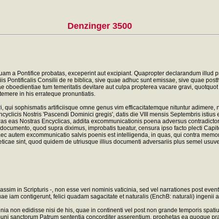
Denzinger 3500
mquam a Pontifice probatas, exceperint aut excipiant. Quapropter declarandum i
iis Pontificalis Consilii de re biblica, sive quae adhuc sunt emissae, sive quae p
ae oboedientiae tum temeritatis devitare aut culpa propterea vacare gravi, quotquot
temere in his errateque pronuntiatis.
 qui sophismatis artificiisque omne genus vim efficacitatemque nituntur adimere, n
 Encyclicis Nostris 'Pascendi Dominici gregis', datis die VIII mensis Septembris istiu
s eas Nostras Encyclicas, addita excommunicationis poena adversus contradictore
o documento, quod supra diximus, improbatis tueatur, censura ipso facto plecti Capi
Haec autem excommunicatio salvis poenis est intelligenda, in quas, qui contra me
ticae sint, quod quidem de utriusque illius documenti adversariis plus semel usu
t passim in Scripturis -, non esse veri nominis vaticinia, sed vel narrationes post ev
ae iam contigerunt, felici quadam sagacitate et naturalis (EnchB: naturali) ingeni
ia non edidisse nisi de his, quae in continenti vel post non grande temporis spatium
muni sanctorum Patrum sententia concorditer asserentium, prophetas ea quoque pr