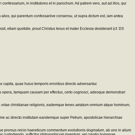
confessarium, in institutores et in parochum. Ad patrem vero, aut ad illos, qui
ios, qui parentum confessariive consensu, ut supra dictum est, iam antea
 etiam quotidie, prout Christus Iesus et mater Ecclesia desiderant (cf. DS
ae capita, quae huius temporis erroribus directo adversantur.
tionis opera, tamquam causam per effectus, certo cognosci, adeoque demonstrari
tus ortae christianae religionis, eademque teneo aetatum omnium atque hominum,
xime ac directo institutam eandemque super Petrum, apostolicae hierarchiae
que prorsus reicio haereticum commentum evolutionis dogmatum, ab uno in alium
er custodiendo, sufficitur philosophicum inventum, vel creatio humanae