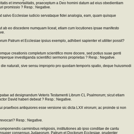
tegritatis et immortalitatis, praeceptum a Deo homini datum ad eius obedientiam
uri promissio ? Resp.: Negative.
ceat salvo Ecclesiae iudicio servataque fidei analogia, eam, quam quisque
ta ut ab eo discedere numquam liceat, etiam cum locutiones ipsae manifesto
ve.
rum Patrum et Ecclesiae ipsius exemplo, adhiberi sapienter et utiliter possit?
nemque creationis completum scientifico more docere, sed potius suae genti
erque investiganda scientifici sermonis proprietas ? Resp.: Negative.
o die naturali, sive sensu improprio pro quodam temporis spatio, deque huiusmodi
surpatae ad designandum Veteris Testamenti Librum CL Psalmorum; sicut etiam
uctor David haberi debeat ? Resp.: Negative.
ui praefixos antiquiores esse versione sic dicta LXX virorum; ac proinde si non
 revocari? Resp.: Negative.
 componendis carminibus religiosis, institutiones ab ipso conditae de cantu
nt; insuper consensus Judaeorum, Patrum et Doctorum Ecclesiae, prudenter