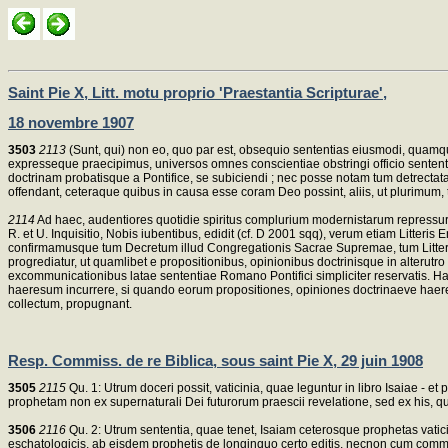
Saint Pie X, Litt. motu proprio 'Praestantia Scripturae',
18 novembre 1907
3503
2113
(Sunt, qui) non eo, quo par est, obsequio sententias eiusmodi, qua
expresseque praecipimus, universos omnes conscientiae obstringi officio sentent
doctrinam probatisque a Pontifice, se subiciendi ; nec posse notam tum detrectat
offendant, ceteraque quibus in causa esse coram Deo possint, aliis, ut plurimum, 
2114
Ad haec, audentiores quotidie spiritus complurium modernistarum repressuri,
R. et U. Inquisitio, Nobis iubentibus, edidit (cf. D 2001 sqq), verum etiam Litteris
confirmamusque tum Decretum illud Congregationis Sacrae Supremae, tum Littera
progrediatur, ut quamlibet e propositionibus, opinionibus doctrinisque in alterutr
excommunicationibus latae sententiae Romano Pontifici simpliciter reservatis. 
haeresum incurrere, si quando eorum propositiones, opiniones doctrinaeve haere
collectum, propugnant.
Resp. Commiss. de re Biblica, sous saint Pie X, 29 juin 1908
3505
2115
Qu. 1: Utrum doceri possit, vaticinia, quae leguntur in libro Isaiae - e
prophetam non ex supernaturali Dei futurorum praescii revelatione, sed ex his, qu
3506
2116
Qu. 2: Utrum sententia, quae tenet, Isaiam ceterosque prophetas vaticin
eschatologicis, ab eisdem prophetis de longinquo certo editis, necnon cum com