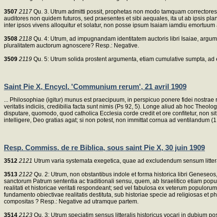
3507
2117
Qu. 3. Utrum admitti possit, prophetas non modo tamquam correctores
auditores non quidem futuros, sed praesentes et sibi aequales, ita ut ab ipsis plan
inter ipsos vivens alloquitur et solatur, non posse ipsum Isaiam iamdiu emortuum
3508
2118
Qu. 4: Utrum, ad impugnandam identitatem auctoris libri Isaiae, argume
pluralitatem auctorum agnoscere? Resp.: Negative.
3509
2119
Qu. 5: Utrum solida prostent argumenta, etiam cumulative sumpta, ad 
Saint Pie X, Encycl. 'Communium rerum', 21 avril 1909
... Philosophiae (igitur) munus est praecipuum, in perspicuo ponere fidei nostrae 
veritatis indiciis, credibilia facta sunt nimis (Ps 92, 5). Longe aliud ab hoc Theolo
disputare, quomodo, quod catholica Ecclesia corde credit et ore confitetur, non
intelligere, Deo gratias agat; si non potest, non immittat cornua ad ventilandum 
Resp. Commiss. de re Biblica, sous saint Pie X, 30 juin 1909
3512
2121
Utrum varia systemata exegetica, quae ad excludendum sensum litteral
3513
2122
Qu. 2: Utrum, non obstantibus indole et forma historica libri Geneseos,
sanctorum Patrum sententia ac traditionali sensu, quem, ab Israelitico etiam popu
realitati et historicae veritati respondeant; sed vel fabulosa ex veterum populo
fundamento obiectivae realitatis destituta, sub historiae specie ad religiosas et p
compositas ? Resp.: Negative ad utramque partem.
3514
2123
Qu. 3: Utrum speciatim sensus litteralis historicus vocari in dubium poss