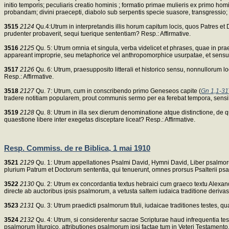
initio temporis; peculiaris creatio hominis ; formatio primae mulieris ex primo hom
probandam; divini praecepti, diabolo sub serpentis specie suasore, transgressio; 
3515
2124
Qu.4:Utrum in interpretandis illis horum capitum locis, quos Patres et 
prudenter probaverit, sequi tuerique sententiam? Resp.: Affirmative.
3516
2125
Qu. 5: Utrum omnia et singula, verba videlicet et phrases, quae in pra
appareant improprie, seu metaphorice vel anthropomorphice usurpatae, et sensum 
3517
2126
Qu. 6: Utrum, praesupposito litterali et historico sensu, nonnullorum 
Resp.: Affirmative.
3518
2127
Qu. 7: Utrum, cum in conscribendo primo Geneseos capite (
Gn 1,1-31
tradere notitiam popularem, prout communis sermo per ea ferebat tempora, sensi
3519
2128
Qu. 8: Utrum in illa sex dierum denominatione atque distinctione, de 
quaestione libere inter exegetas disceptare liceat? Resp.: Affirmative.
Resp. Commiss. de re Biblica, 1 mai 1910
3521
2129
Qu. 1: Utrum appellationes Psalmi David, Hymni David, Liber psalmoru
plurium Patrum et Doctorum sententia, qui tenuerunt, omnes prorsus Psalterii psa
3522
2130
Qu. 2: Utrum ex concordantia textus hebraici cum graeco textu Alexandr
directe ab auctoribus ipsis psalmorum, a vetusta saltem iudaica traditione derivas
3523
2131
Qu. 3: Utrum praedicti psalmorum tituli, iudaicae traditiones testes, 
3524
2132
Qu. 4: Utrum, si considerentur sacrae Scripturae haud infrequentia test
psalmorum liturgico, attributiones psalmorum ipsi factae tum in Veteri Testament