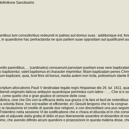
finitione Sanctissimi.
tantibus tum consultoribus redeundi in patrias aut domus suas : additumque est, fo
 quaestione hac pertractanda ne quis partem suae oppositam aut qualificaret aut c
vitis parentibus, ... (cardinales) censuerunt parvulam puellam esse vere baptizatam
cto baptizentur, valet baptismus et character imprimitur; filiam baptizatam penes 
orum baptizare, quia, licet finis sit bonus, media autem non licita, potissimum stan
riptum allocutionis Pauli V destinatae legato regis Hispaniae die 26. Iul. 1611, q
ndi originalis italicus antiquior quandoque permixtus cum latino - : ... Che si e sop
e, come quello che e gran giudice et censore delle cose.
tolica, cioe che Dio con la efficacia della sua grazia ci fa fare et facit de nolentib
onta fisice, hoc est realiter et efficienter, et i Gesuiti tengono che lo fa congrue e
la riputazione et credito di queste due religioni, e con discreditare una puo segui
Tridentino nella sessione VI de iustificatione che e chiara et dilucida et in che consi
itato et adjuvato dalla gratia di Iddio et puo liberamente assentire et dissentire et 
imo, che avendo difinito alcuni questioni o proposizioni in questa materia disse, che 