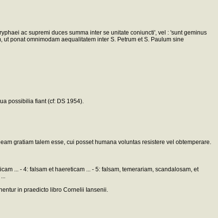
oryphaei ac supremi duces summa inter se unitate coniuncti', vel : 'sunt geminus
tam, ut ponat omnimodam aequalitatem inter S. Petrum et S. Paulum sine
a possibilia fiant (cf: DS 1954).
ent eam gratiam talem esse, cui posset humana voluntas resistere vel obtemperare.
 ... - 4: falsam et haereticam ... - 5: falsam, temerariam, scandalosam, et
..
tur in praedicto libro Cornelii Iansenii.