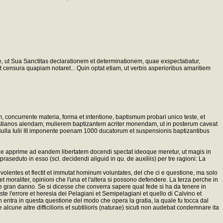
re, ut Sua Sanctitas declarationem et determinationem, quae exspectabatur,
ensura quapiam notaret... Quin optat etiam, ut verbis asperioribus amaritiem
, concurrente materia, forma et intentione, baptismum probari unico teste, et
Christianos alendam; mulierem baptizantem acriter monendam, ut in posterum caveat
te Bulla Iulii III imponente poenam 1000 ducatorum et suspensionis baptizantibus
uae apprime ad eandem libertatem docendi spectat ideoque meretur, ut magis in
raseduto in esso (scl. decidendi aliguid in qu. de auxiliis) per tre ragioni: La
us volentes et flectit et immutat hominum voluntates, del che ci e questione, ma solo
t moraliter, opinioni che l'una et l'altera si possono defendere. La terza perche in
re gran danno. Se si dicesse che converra sapere qual fede si ha da tenere in
ste l'errore et heresia dei Pelagiani et Semipelagiani et quello di Calvino et
non entra in questa questione del modo che opera la gratia, la quale fu tocca dal
alcune altre difficilioris et subtilioris (naturae) sicuti non audebat condemnare ita