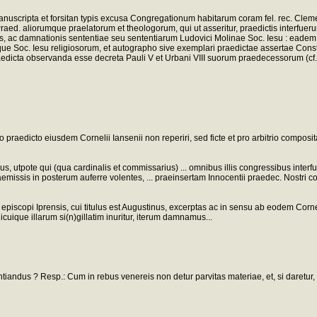
cripta et forsitan typis excusa Congregationum habitarum coram fel. rec. Clement
ed. aliorumque praelatorum et theologorum, qui ut asseritur, praedictis interf
is, ac damnationis sententiae seu sententiarum Ludovici Molinae Soc. Iesu : eadem S
que Soc. Iesu religiosorum, et autographo sive exemplari praedictae assertae Cons
aedicta observanda esse decreta Pauli V et Urbani VIII suorum praedecessorum (cf
 libro praedicto eiusdem Cornelii Iansenii non reperiri, sed ficte et pro arbitrio co
us, utpote qui (qua cardinalis et commissarius) ... omnibus illis congressibus inter
missis in posterum auferre volentes, ... praeinsertam Innocentii praedec. Nostri c
episcopi Iprensis, cui titulus est Augustinus, excerptas ac in sensu ab eodem Corne
icuique illarum si(n)gillatim inuritur, iterum damnamus...
ntiandus ? Resp.: Cum in rebus venereis non detur parvitas materiae, et, si daretur