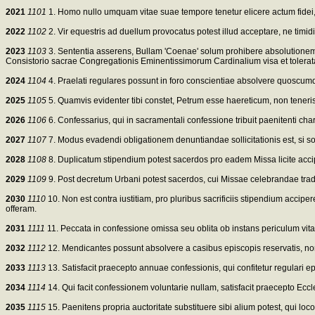
2021
1101
1. Homo nullo umquam vitae suae tempore tenetur elicere actum fidei, s
2022
1102
2. Vir equestris ad duellum provocatus potest illud acceptare, ne timidi
2023
1103
3. Sententia asserens, Bullam 'Coenae' solum prohibere absolutionem ha
Consistorio sacrae Congregationis Eminentissimorum Cardinalium visa et tolerata
2024
1104
4. Praelati regulares possunt in foro conscientiae absolvere quoscu
2025
1105
5. Quamvis evidenter tibi constet, Petrum esse haereticum, non teneris
2026
1106
6. Confessarius, qui in sacramentali confessione tribuit paenitenti ch
2027
1107
7. Modus evadendi obligationem denuntiandae sollicitationis est, si sol
2028
1108
8. Duplicatum stipendium potest sacerdos pro eadem Missa licite accip
2029
1109
9. Post decretum Urbani potest sacerdos, cui Missae celebrandae traduntur
2030
1110
10. Non est contra iustitiam, pro pluribus sacrificiis stipendium accipe
offeram.
2031
1111
11. Peccata in confessione omissa seu oblita ob instans periculum vi
2032
1112
12. Mendicantes possunt absolvere a casibus episcopis reservatis, no
2033
1113
13. Satisfacit praecepto annuae confessionis, qui confitetur regulari e
2034
1114
14. Qui facit confessionem voluntarie nullam, satisfacit praecepto Eccl
2035
1115
15. Paenitens propria auctoritate substituere sibi alium potest, qui loc