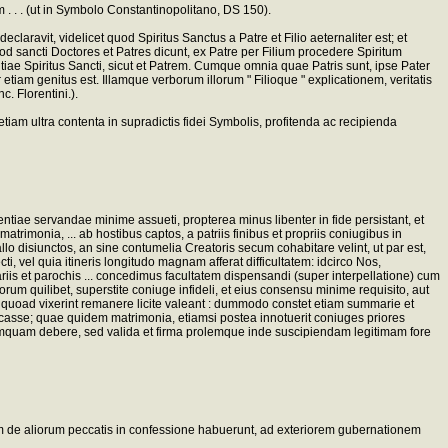
 . . . (ut in Symbolo Constantinopolitano, DS 150).
aravit, videlicet quod Spiritus Sanctus a Patre et Filio aeternaliter est; et
od sancti Doctores et Patres dicunt, ex Patre per Filium procedere Spiritum
ae Spiritus Sancti, sicut et Patrem. Cumque omnia quae Patris sunt, ipse Pater
 etiam genitus est. Illamque verborum illorum " Filioque " explicationem, veritatis
. Florentini.).
am ultra contenta in supradictis fidei Symbolis, profitenda ac recipienda
ntiae servandae minime assueti, propterea minus libenter in fide persistant, et
atrimonia, ... ab hostibus captos, a patriis finibus et propriis coniugibus in
llo disiunctos, an sine contumelia Creatoris secum cohabitare velint, ut par est,
, vel quia itineris longitudo magnam afferat difficultatem: idcirco Nos,
riis et parochis ... concedimus facultatem dispensandi (super interpellatione) cum
m quilibet, superstite coniuge infideli, et eius consensu minime requisito, aut
s quoad vixerint remanere licite valeant : dummodo constet etiam summarie et
icasse; quae quidem matrimonia, etiamsi postea innotuerit coniuges priores
numquam debere, sed valida et firma prolemque inde suscipiendam legitimam fore
uam de aliorum peccatis in confessione habuerunt, ad exteriorem gubernationem