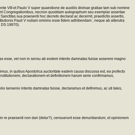
e VIII et Paulo V super quaestione de auxiliis divinae gratiae tam sub nomine
uerunt Congregationibus, necnon quoddam autographum seu exemplar assertae
anctitas sua praesenti hoc decreto declarat ac decernit, praedictis assertis,
titutionis Pauli V nullam omnino esse fidem adhibendam ; neque ab alterutra
. DS 19970).
mpositas esse, vel non in sensu ab eodem intento damnatas fuisse asserere magno
fuimus, in quibus Apostolica auctoritate eadem causa discussa est, ea profecto
onstitutionem, declarationem et definitionem harum serie confirmamus,
lio Iansenio intento damnatas fuisse, declaramus et definimus, ac uti tales,
, in re praesenti non dari (detur?), censuerunt esse denuntiandum, et opinionem