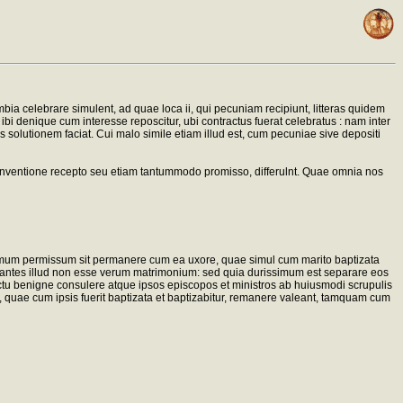
ia celebrare simulent, ad quae loca ii, qui pecuniam recipiunt, litteras quidem
a ibi denique cum interesse reposcitur, ubi contractus fuerat celebratus : nam inter
tis solutionem faciat. Cui malo simile etiam illud est, cum pecuniae sive depositi
a conventione recepto seu etiam tantummodo promisso, differulnt. Quae omnia nos
aptismum permissum sit permanere cum ea uxore, quae simul cum marito baptizata
imantes illud non esse verum matrimonium: sed quia durissimum est separare eos
ectu benigne consulere atque ipsos episcopos et ministros ab huiusmodi scrupulis
ore, quae cum ipsis fuerit baptizata et baptizabitur, remanere valeant, tamquam cum