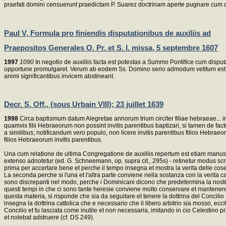
praefati domini censuerunt praedictam P. Suarez doctrinam aperte pugnare cum de
Paul V, Formula pro finiendis disputationibus de auxiliis ad
Praepositos Generales O. Pr. et S. I. missa, 5 septembre 1607
1997
1090
In negotio de auxiliis facta est potestas a Summo Pontifice cum dispu
opportune promulgaret. Verum ab eodem Ss. Domino serio admodum vetitum est, in
animi significantibus invicem abstineant.
Decr. S. Off., (sous Urbain VIII); 23 juillet 1639
1998
Circa baptismum datum Alegretae annorum trium circiter filiae hebraeae... in
quamvis filii Hebraeorum non possint invitis parentibus baptizari, si tamen de fa
a similibus; notificandum vero populo, non licere invitis parentibus filios Hebrae
filios Hebraeorum invitis parentibus.
Una cum relatione de ultima Congregatione de auxiliis repertum est etiam manusc
extenso adnotetur (ed. G. Schneemann, op. supra cit., 295s) - retinetur modus scribe
prima per accertare bene et perche il tempo insegna et mostra la verita delle cos
La seconda perche si l'una et l'altra parte conviene nella sostanza con la verita cat
sono discrepanti nel modo, perche i Dominicani dicono che predetermina la nostra vol
questi tempi in che ci sono tante heresie conviene molto conservare et mantenere 
questa materia, si risponde che sia da seguitare et tenere la dottrina del Concilio 
insegna la dottrina cattolica che e necessario che il libero arbitrio sia mosso, ecc
Concilio et fu lasciata come inutile et non necessaria, imitando in cio Celestino pr
et nolebat adstruere (cf. DS 249).