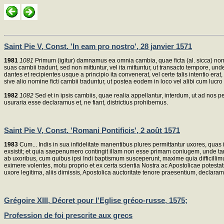
Saint Pie V, Const. 'In eam pro nostro', 28 janvier 1571
1981
1081
Primum (igitur) damnamus ea omnia cambia, quae ficta (al. sicca) nomin
suas cambii tradunt, sed non mittuntur, vel ita mittuntur, ut transacto tempore, und
dantes et recipientes usque a principio ita convenerat, vel certe talis intentio era
sive alio nomine ficti cambii traduntur, ut postea eodem in loco vel alibi cum lucro 
1982
1082
Sed et in ipsis cambiis, quae realia appellantur, interdum, ut ad nos 
usuraria esse declaramus et, ne fiant, districtius prohibemus.
Saint Pie V, Const. 'Romani Pontificis', 2 août 1571
1983
Cum... Indis in sua infidelitate manentibus plures permittantur uxores, qua
exsistit; et quia saepenumero contingit illam non esse primam coniugem, unde ta
ab uxoribus, cum quibus ipsi Indi baptismum susceperunt, maxime quia difficilli
eximere volentes, motu proprio et ex certa scientia Nostra ac Apostolicae potestati
uxore legitima, aliis dimissis, Apostolica auctoritate tenore praesentium, declar
Grégoire XIII, Décret pour l'Eglise gréco-russe, 1575;
Profession de foi prescrite aux grecs