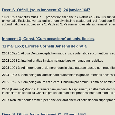
Decr. S. Officii, (sous Innocent X); 24 janvier 1647
1999
1091
Sanctissimus Dn. ... propositionem hanc: 'S. Petrus et S. Paulus sunt d
universalis Ecclesiae vertex, qui in unum divinissime coaluerunt', vel : 'sunt du
subordinatione et subiectione S. Pauli ad S. Petrum in potestate suprema et regim
Innocent X, Const. 'Cum occasione' ad univ. fideles,
31 mai 1653; Errores Cornelii Jansenii de gratia
2001
1092
1. Aliqua Dei praecepta hominibus iustis volentibus et conantibus, secu
2002
1093
2. Interiori gratiae in statu naturae lapsae numquam resistitur.
2003
1094
3. Ad merendum et demerendum in statu naturae lapsae non requiritur in
2004
1095
4. Semipelagiani admittebant praevenientis gratiae interioris necessit
2005
1096
5. Semipelagianum est dicere, Christum pro omnibus omnino homini
2006
(Censura) Propos. 1: temerariam, impiam, blasphemam, anathemate damnatam e
intellectam eo sensu, ut Christus pro salute dumtaxat praedestinatorum mortuus 
2007
Non intendentes tamen per hanc declarationem et definitionem super praedict
Decr. S. Officii, (sous Innocent X); 23 avril 1654