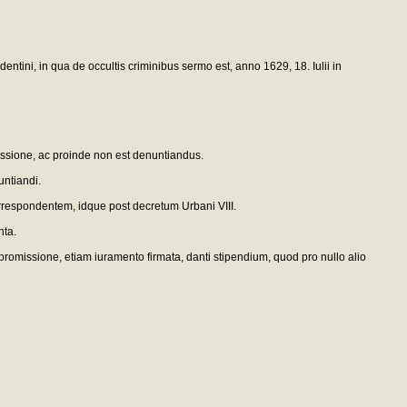
tini, in qua de occultis criminibus sermo est, anno 1629, 18. Iulii in
fessione, ac proinde non est denuntiandus.
untiandi.
rrespondentem, idque post decretum Urbani VIII.
nta.
m promissione, etiam iuramento firmata, danti stipendium, quod pro nullo alio