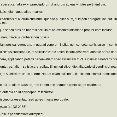
pei et caritatis ex vi praeceptorum divinorum ad eas virtutes pertinentium.
tatis notam apud alios incurrat.
eresis et aliorum criminum, quando publica sunt, et id non derogare facultati Triden
 est.
mque saeculares ab haeresi occulta et ab excommunicatione propter eam incursa.
 denuntiare, si probare non possis.
artam postea legendam, in qua ad venerem incitat, non censetur sollicitasse in con
licitatus confiteatur cum sollicitante: hic potest ipsum absolvere absque onere den
ere, applicando petenti partem etiam specialissimam fructus ipsimet celebranti co
, per alium satisfacere, collato illi minori stipendio, alia parte stipendii sibi rete
re, et sacrificium unum offerre. Neque etiam est contra fidelitatem etiamsi promitta
tae aut ob aliam causam, non tenemur in sequenti confessione exprimere.
n obtenta ad id episcoporum facultate.
piscopo praesentato, sed ab eo iniuste reprobato.
esiae (cf. DS 2155).
o ipsius paenitentiam adimpleat.