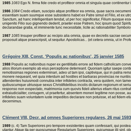
1985
1083
Ego N. firma fide credo et profiteor omnia et singula quae continentur
1986
1084
Credo etiam, suscipio atque profiteor ea omnia, quae sacra oecumenica S
essentiam suam suumque esse subsistens habet ex Patre simul et Filio, et ex utroq
Sanctum, ad hanc intelligentiam tendat, ut per hoc significetur, Filium quoque 
unigenito Filio suo gignendo dederit, praeter esse Patrem, hoc ipsum quod Spiritus 
declarandae gratia, et imminente tunc necessitate, licite ac rationabiliter Symbo
1987
1085
Insuper profiteor ac recipio alia omnia, quae ex decretis sacrae oecu
proposuit atque praescripsit, ut sequitur. Apostolicas... (et cetera omnia, ut in Pr
Grégoire XIII, Const. 'Populis ac nationibus', 25 janvier 1585
1988
Populis ac nationibus nuper ex gentilitatis errore ad fidem catholicam conve
alios illorum exemplo ab eius perceptione deterreant. Quoniam igitur saepe contingit
remotissimas regiones exterminari, adeo ut tam ipsi, captivique, qui in patria rem
monere nequeant, vel quia interdum ad hostiles et barbaras provincias ne nuntiis q
attendentes huiusmodi connubia inter infideles contracta, vera quidem, non tamen 
quibuscumque utriusque sexus Christifidelibus incolis dictarum regionum et seriu
responso non exspectato, matrimonia cum quovis fideli alterius etiam ritus contr
extraiudicialiter, coniugem, ut praefertur, absentem moneri legitime non posse,
infideles suam voluntatem iuste impeditos declarare non potuisse, et ad fidem e
decernimus.
Clément VIII, Decr. ad omnes Superiores regulares, 26 mai 1593
1989
(c. 4) Tam Superiores pro tempore exsistentes quam confessarii, qui postea 
utantur. Atque ita per quoscumque Regularium Superiores, quicumque illi sint, 