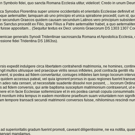
 in Symbolo fidei, quo sancta Romana Ecclesia utitur, videlicet: Credo in unum Deum
ynodus Florentina super unione occidentalis et orientalis Ecclesiae definivit et decl
ue aeternaliter, tamquam ab uno principio et unica spiratione procedit; cum id, qu
esse secundum Graecos quidem causam secundum Latinos vero principium subsistenti
Sanctus procedit ex Filio, ipse Filius a Patre aeternaliter habet, a quo aeternaliter
lo fuisse appositam... (Sequitur textus ex Decr. unionis Graecorum DS 1303 1307 Conc
menicae generalis Synodi Tridentinae sacrosancta Romana et Apostolica Ecclesia, eti
ofessione fidei Tridentina DS 1863ss).
rsis expedit indulgere circa libertatem contrahendi matrimonia, ne homines, contine
 multos utriusque sed praecipue virilis sexus infideles, post contracta gentili ritu m
anent, si postea ad fidem convertantur, coniuges infideles tam longo locorum interva
uidem accessus pateat, vel quia ignorent prorsus in quas regiones fuerint transvecti
adeo rata censeri, ut necessitate suadente dissolvi non possint, ... locorum Ordina
s ad fidem conversis, qui ante baptisma susceptum matrimonium contraxerunt, ut eoru
ahere et in facie Ecclesiae sollemnizare et in eis postea carnali copula consummati
 aut monitum intra tempus in eadem monitione praefixum suam voluntatem non signif
tiam tempore transacti secundi matrimonii conversos fuisse, nihilominus rescindi 
ad superioritatis gradum fuerint promoti, caveant diligentissime, ne ea notitia, q
observari mandamus.