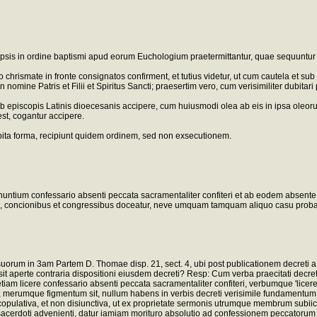
psis in ordine baptismi apud eorum Euchologium praetermittantur, quae sequuntur post
 chrismate in fronte consignatos confirment, et tutius videtur, ut cum cautela et sub c
nomine Patris et Filii et Spiritus Sancti; praesertim vero, cum verisimiliter dubitari
b episcopis Latinis dioecesanis accipere, cum huiusmodi olea ab eis in ipsa oleorum
st, cogantur accipere.
debita forma, recipiunt quidem ordinem, sed non exsecutionem.
internuntium confessario absenti peccata sacramentaliter confiteri et ab eodem abse
nibus, concionibus et congressibus doceatur, neve umquam tamquam aliquo casu prob
uorum in 3am Partem D. Thomae disp. 21, sect. 4, ubi post publicationem decreti 
, sit aperte contraria dispositioni eiusdem decreti? Resp: Cum verba praecitati de
m licere confessario absenti peccata sacramentaliter confiteri, verbumque 'licere' e
), merumque figmentum sit, nullum habens in verbis decreti verisimile fundamentum, 
lativa, et non disiunctiva, ut ex proprietate sermonis utrumque membrum subiicer
s sacerdoti advenienti, datur iamiam morituro absolutio ad confessionem peccatorum