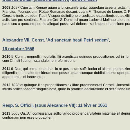
2008
1097
Cum tam Romae quam alibi circumferantur quaedam asserta, acta, manus
Francisci Pegnae, olim Rotae Romanae decani, quam Fr. Thomae de Lemos O. Pra
Constitutionis eiusdem Pauli V super definitione praedictae quaestionis de auxili
actis, tam pro sententia Fratrum Ord. S. Dominici quam Ludovici Molinae aliorum
parte seu a quocumque alio allegari posse vel debere : sed super quaestione pr
Alexandre VII, Const. 'Ad sanctam beati Petri sedem',
16 octobre 1656
2010
5. Cum ... nonnulli iniquitatis filii praedictas quinque propositiones vel in
cum Christi fidelium scandalo non reformident,
2011
6. Nos, qui omnia quae hac in re gesta sunt sufficienter et attente perspexim
diligentia, qua maior desiderari non posset, quamcumque dubitationem super prae
approbamus et innovamus,
2012
1098
et quinque illas propositiones ex libro praememorati Cornelii Jansenii 
inusta scilicet eadem singulis nota, quae in pradicta declaratione et definitione un
Resp. S. Officii, (sous Alexandre VII); 11 février 1661
2013
5005
Qu.: An confessarius sollicitando propter parvitatem materiae sit denu
contrariam non esse probabilem.