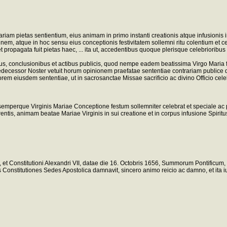
am pietas sentientium, eius animam in primo instanti creationis atque infusionis in c
m, atque in hoc sensu eius conceptionis festivitatem sollemni ritu colentium et cele
et propagata fuit pietas haec, ... ita ut, accedentibus quoque plerisque celebriori
ibus, conclusionibus et actibus publicis, quod nempe eadem beatissima Virgo Maria 
aedecessor Noster vetuit horum opinionem praefatae sententiae contrariam publice 
rem eiusdem sententiae, ut in sacrosanctae Missae sacrificio ac divino Officio cel
erque Virginis Mariae Conceptione festum sollemniter celebrat et speciale ac propr
sserentis, animam beatae Mariae Virginis in sui creatione et in corpus infusione Spiri
3, et Constitutioni Alexandri VII, datae die 16. Octobris 1656, Summorum Pontificum,
as Constitutiones Sedes Apostolica damnavit, sincero animo reicio ac damno, et ita i