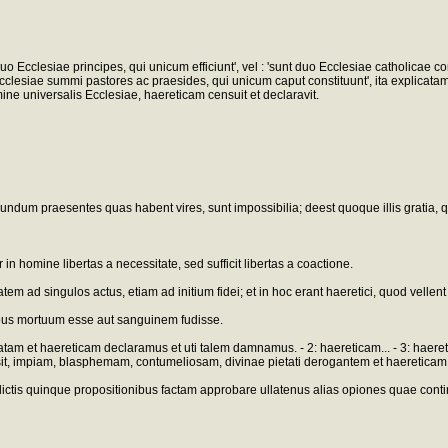
uo Ecclesiae principes, qui unicum efficiunt', vel : 'sunt duo Ecclesiae catholicae c
o Ecclesiae summi pastores ac praesides, qui unicum caput constituunt', ita explica
ine universalis Ecclesiae, haereticam censuit et declaravit.
ndum praesentes quas habent vires, sunt impossibilia; deest quoque illis gratia, qu
 homine libertas a necessitate, sed sufficit libertas a coactione.
atem ad singulos actus, etiam ad initium fidei; et in hoc erant haeretici, quod vell
bus mortuum esse aut sanguinem fudisse.
t haereticam declaramus et uti talem damnamus. - 2: haereticam... - 3: haereticam
sit, impiam, blasphemam, contumeliosam, divinae pietati derogantem et haereticam .
is quinque propositionibus factam approbare ullatenus alias opiones quae continen