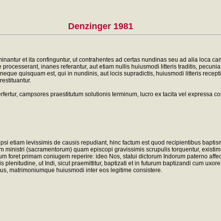
Denzinger 1981
antur et ita confinguntur, ut contrahentes ad certas nundinas seu ad alia loca camb
e processerant, inanes referantur, aut etiam nullis huiusmodi litteris traditis, pecuni
t, neque quisquam est, qui in nundinis, aut locis supradictis, huiusmodi litteris recep
restituantur.
perfertur, campsores praestitutum solutionis terminum, lucro ex tacita vel express
s ipsi etiam levissimis de causis repudiant, hinc factum est quod recipientibus b
m ministri (sacramentorum) quam episcopi gravissimis scrupulis torquentur, exist
mum foret primam coniugem reperire: ideo Nos, statui dictorum Indorum paterno aff
s plenitudine, ut Indi, sicut praemittitur, baptizati et in futurum baptizandi cum ux
amus, matrimoniumque huiusmodi inter eos legitime consistere.