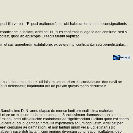
 illa verba... 'Et post orationem', etc. ubi habetur forma huius consignationis...
ondicione id faciant, videlicet: N., si es confirmatus, ego te non confirmo, sed si
 potest, quod ab episcopis Graecis fuerint baptizati.
 et sacramentorum exhibitione, ex vetere ritu, conficiantur seu benedicantur....
nte absolutionem obtinere', uti falsam, temerariam et scandalosam damnavit ac
abilis defendatur, imprimatur aut ad praxim quovis modo deducatur.
a Sanctissimo D. N. anno elapso de mense Iunii emanati, circa materiam
creti clare ac ex ipsorum forma ostendant, Sanctissimum damnasse non solum
x adiunctis aliis dilucide contrahatur ad significandum illicitum quod est contra
dicere quod ibi damnatur tota illa hypothetica solum copulatim, videlicet per
et censurae ae damnationi, et non tantum unum vel aliud, et inanis sit
 absenti sacerdoti factam, cum omnino diversam contineat difficultatem: ideo