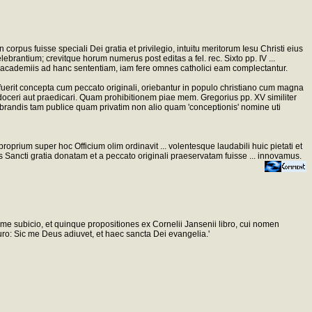
orpus fuisse speciali Dei gratia et privilegio, intuitu meritorum Iesu Christi eius
brantium; crevitque horum numerus post editas a fel. rec. Sixto pp. IV ...
bus academiis ad hanc sententiam, iam fere omnes catholici eam complectantur.
fuerit concepta cum peccato originali, oriebantur in populo christiano cum magna
doceri aut praedicari. Quam prohibitionem piae mem. Gregorius pp. XV similiter
ebrandis tam publice quam privatim non alio quam 'conceptionis' nomine uti
ium super hoc Officium olim ordinavit ... volentesque laudabili huic pietati et
tus Sancti gratia donatam et a peccato originali praeservatam fuisse ... innovamus.
 me subicio, et quinque propositiones ex Cornelii Jansenii libro, cui nomen
uro: Sic me Deus adiuvet, et haec sancta Dei evangelia.'