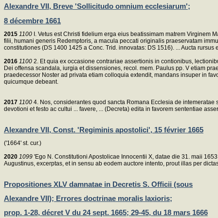
Alexandre VII, Breve 'Sollicitudo omnium ecclesiarum';
8 décembre 1661
2015
1100
I. Vetus est Christi fidelium erga eius beatissimam matrem Virginem Mari
filii, humani generis Redemptoris, a macula peccati originalis praeservatam immune
constitutiones (DS 1400 1425 a Conc. Trid. innovatas: DS 1516). ... Aucta rursus 
2016
1100
2. Et quia ex occasione contrariae assertionis in contionibus, lection
Dei offensa scandala, iurgia et dissensiones, recol. mem. Paulus pp. V etiam pr
praedecessor Noster ad privata etiam colloquia extendit, mandans insuper in favo
quicumque debeant.
2017
1100
4. Nos, considerantes quod sancta Romana Ecclesia de intemeratae semp
devotioni et festo ac cultui ... favere, ... (Decreta) edita in favorem sententiae a
Alexandre VII, Const. 'Regiminis apostolici', 15 février 1665
('1664' st. cur.)
2020
1099
'Ego N. Constitutioni Apostolicae Innocentii X, datae die 31. maii 165
Augustinus, excerptas, et in sensu ab eodem auctore intento, prout illas per dict
Propositiones XLV damnatae in Decretis S. Officii (sous
Alexandre VII); Errores doctrinae moralis laxioris;
prop. 1-28, décret V du 24 sept. 1665; 29-45, du 18 mars 1666