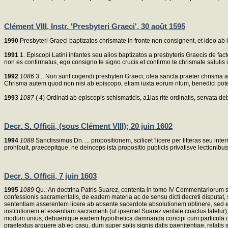
Clément VIII, Instr. 'Presbyteri Graeci', 30 août 1595
1990
Presbyteri Graeci baptizatos chrismate in fronte non consignent, et ideo ab i
1991
1. Episcopi Latini infantes seu alios baptizatos a presbyteris Graecis de facto
non es confirmatus, ego consigno te signo crucis et confirmo te chrismate salutis in 
1992
1086
3... Non sunt cogendi presbyteri Graeci, olea sancta praeter chrisma a
Chrisma autem quod non nisi ab episcopo, etiam iuxta eorum ritum, benedici pote
1993
1087
( 4) Ordinati ab episcopis schismaticis, a1ias rite ordinatis, servata 
Decr. S. Officii, (sous Clément VIII); 20 juin 1602
1994
1088
Sanctissimus Dn. ... propositionem, scilicet 'licere per litteras seu 
prohibuit, praecepitque, ne deinceps ista propositio publicis privatisve lectio
Decr. S. Officii, 7 juin 1603
1995
1089
Qu.: An doctrina Patris Suarez, contenta in tomo IV Commentariorum s
confessionis sacramentalis, de eadem materia ac de sensu dicti decreti disputat
sententiam asserentem licere ab absente sacerdote absolutionem obtinere, sed etia
institutionem et essentiam sacramenti (ut ipsemet Suarez veritate coactus fatetur
modum unius, debueritque eadem hypothetica damnanda concipi cum particula copu
praetextus arguere ab eo casu, dum super solis signis datis paenitentiae, relati