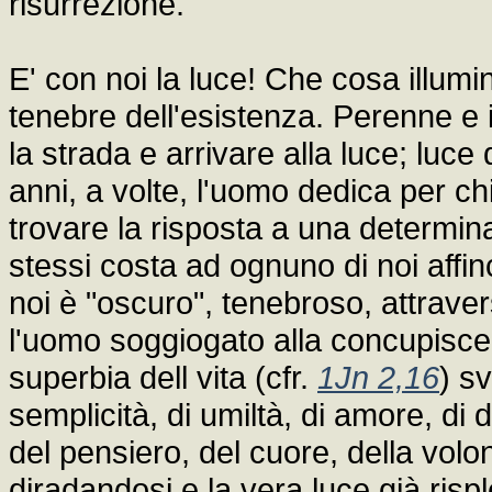
risurrezione.
E' con noi la luce! Che cosa illumi
tenebre dell'esistenza. Perenne e 
la strada e arrivare alla luce; luc
anni, a volte, l'uomo dedica per ch
trovare la risposta a una determi
stessi costa ad ognuno di noi affin
noi è "oscuro", tenebroso, attravers
l'uomo soggiogato alla concupiscen
superbia dell vita (cfr.
1Jn 2,16
) s
semplicità, di umiltà, di amore, di d
del pensiero, del cuore, della volo
diradandosi e la vera luce già risp