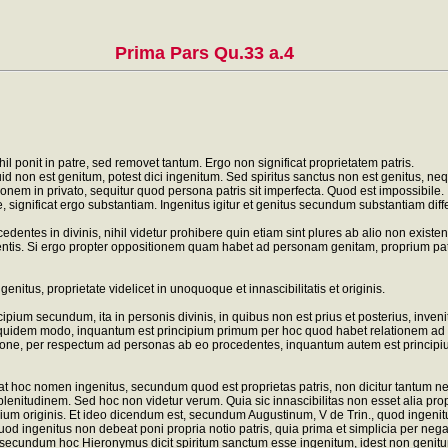
Prima Pars Qu.33 a.4
il ponit in patre, sed removet tantum. Ergo non significat proprietatem patris.
uid non est genitum, potest dici ingenitum. Sed spiritus sanctus non est genitus, ne
ionem in privato, sequitur quod persona patris sit imperfecta. Quod est impossibile.
ve, significat ergo substantiam. Ingenitus igitur et genitus secundum substantiam dif
dentes in divinis, nihil videtur prohibere quin etiam sint plures ab alio non existen
entis. Si ergo propter oppositionem quam habet ad personam genitam, proprium patri
 genitus, proprietate videlicet in unoquoque et innascibilitatis et originis.
ipium secundum, ita in personis divinis, in quibus non est prius et posterius, invenit
 uno quidem modo, inquantum est principium primum per hoc quod habet relationem a
ratione, per respectum ad personas ab eo procedentes, inquantum autem est principiu
 hoc nomen ingenitus, secundum quod est proprietas patris, non dicitur tantum nega
lenitudinem. Sed hoc non videtur verum. Quia sic innascibilitas non esset alia propri
ncipium originis. Et ideo dicendum est, secundum Augustinum, V de Trin., quod ingen
quod ingenitus non debeat poni propria notio patris, quia prima et simplicia per neg
ecundum hoc Hieronymus dicit spiritum sanctum esse ingenitum, idest non genitum