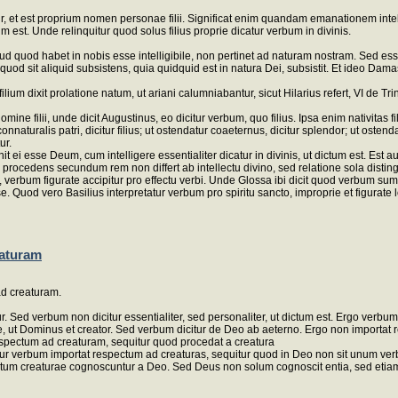
tur, et est proprium nomen personae filii. Significat enim quandam emanationem in
sum est. Unde relinquitur quod solus filius proprie dicatur verbum in divinis.
lud quod habet in nobis esse intelligibile, non pertinet ad naturam nostram. Sed es
t quod sit aliquid subsistens, quia quidquid est in natura Dei, subsistit. Et ideo Da
lium dixit prolatione natum, ut ariani calumniabantur, sicut Hilarius refert, VI de T
filii, unde dicit Augustinus, eo dicitur verbum, quo filius. Ipsa enim nativitas fili
uralis patri, dicitur filius; ut ostendatur coaeternus, dicitur splendor; ut ostendat
ur.
 ei esse Deum, cum intelligere essentialiter dicatur in divinis, ut dictum est. Est
ocedens secundum rem non differt ab intellectu divino, sed relatione sola distingui
 verbum figurate accipitur pro effectu verbi. Unde Glossa ibi dicit quod verbum sumit
sse. Quod vero Basilius interpretatur verbum pro spiritu sancto, improprie et figurate
eaturam
ad creaturam.
r. Sed verbum non dicitur essentialiter, sed personaliter, ut dictum est. Ergo verb
, ut Dominus et creator. Sed verbum dicitur de Deo ab aeterno. Ergo non importat
espectum ad creaturam, sequitur quod procedat a creatura
tur verbum importat respectum ad creaturas, sequitur quod in Deo non sit unum ver
tum creaturae cognoscuntur a Deo. Sed Deus non solum cognoscit entia, sed etiam 