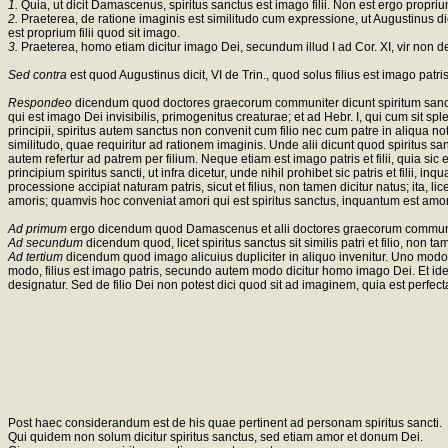
1.
Quia, ut dicit Damascenus, spiritus sanctus est imago filii. Non est ergo proprium 
2.
Praeterea, de ratione imaginis est similitudo cum expressione, ut Augustinus dici
est proprium filii quod sit imago.
3.
Praeterea, homo etiam dicitur imago Dei, secundum illud I ad Cor. XI, vir non d
Sed contra
est quod Augustinus dicit, VI de Trin., quod solus filius est imago patris
Respondeo
dicendum quod doctores graecorum communiter dicunt spiritum sanctum es
qui est imago Dei invisibilis, primogenitus creaturae; et ad Hebr. I, qui cum sit 
principii, spiritus autem sanctus non convenit cum filio nec cum patre in aliqua n
similitudo, quae requiritur ad rationem imaginis. Unde alii dicunt quod spiritus s
autem refertur ad patrem per filium. Neque etiam est imago patris et filii, quia si
principium spiritus sancti, ut infra dicetur, unde nihil prohibet sic patris et fili
processione accipiat naturam patris, sicut et filius, non tamen dicitur natus; ita, l
amoris; quamvis hoc conveniat amori qui est spiritus sanctus, inquantum est amor
Ad primum
ergo dicendum quod Damascenus et alii doctores graecorum communite
Ad secundum
dicendum quod, licet spiritus sanctus sit similis patri et filio, non 
Ad tertium
dicendum quod imago alicuius dupliciter in aliquo invenitur. Uno modo, 
modo, filius est imago patris, secundo autem modo dicitur homo imago Dei. Et 
designatur. Sed de filio Dei non potest dici quod sit ad imaginem, quia est perfect
Post haec considerandum est de his quae pertinent ad personam spiritus sancti.
Qui quidem non solum dicitur spiritus sanctus, sed etiam amor et donum Dei.