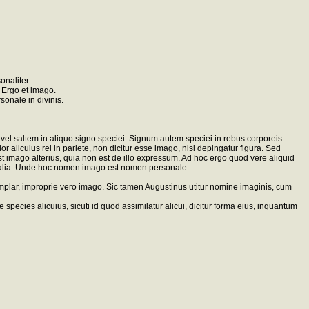
onaliter.
. Ergo et imago.
sonale in divinis.
 vel saltem in aliquo signo speciei. Signum autem speciei in rebus corporeis
licuius rei in pariete, non dicitur esse imago, nisi depingatur figura. Sed
 est imago alterius, quia non est de illo expressum. Ad hoc ergo quod vere aliquid
rsonalia. Unde hoc nomen imago est nomen personale.
xemplar, improprie vero imago. Sic tamen Augustinus utitur nomine imaginis, cum
pecies alicuius, sicuti id quod assimilatur alicui, dicitur forma eius, inquantum