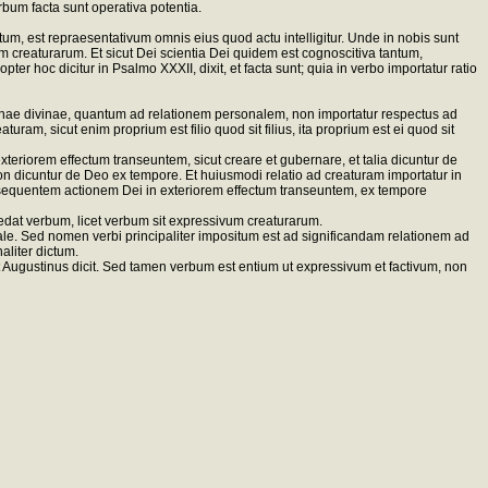
rbum facta sunt operativa potentia.
 est repraesentativum omnis eius quod actu intelligitur. Unde in nobis sunt
m creaturarum. Et sicut Dei scientia Dei quidem est cognoscitiva tantum,
r hoc dicitur in Psalmo XXXII, dixit, et facta sunt; quia in verbo importatur ratio
sonae divinae, quantum ad relationem personalem, non importatur respectus ad
ram, sicut enim proprium est filio quod sit filius, ita proprium est ei quod sit
riorem effectum transeuntem, sicut creare et gubernare, et talia dicuntur de
n dicuntur de Deo ex tempore. Et huiusmodi relatio ad creaturam importatur in
nsequentem actionem Dei in exteriorem effectum transeuntem, ex tempore
dat verbum, licet verbum sit expressivum creaturarum.
ale. Sed nomen verbi principaliter impositum est ad significandam relationem ad
aliter dictum.
 Augustinus dicit. Sed tamen verbum est entium ut expressivum et factivum, non