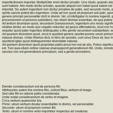
imperfectionem importat. Multipliciter enim dicitur privatio. Uno modo, quando ali
sunt habere. Alio modo dicitur privatio, quando aliquid non habet quod natum est
importat. Sic autem ingenitum non dicitur privative de patre, sed secundo modo,
spiritu sancto potest dici ingenitum. Unde ad hoc quod sit proprium soli patri, opor
genere principii personaliter dicti in divinis. Vel, ut intelligatur in nomine ingen
processionem ut persona subsistens, nec etiam divinae essentiae, de qua potest dici 
Ad tertium
dicendum quod, secundum Damascenum, ingenitum uno modo significat id
relative dicitur, eo modo quo negatio reducitur ad genus affirmationis, sicut non
sequitur quod pater ingenitus distinguatur a filio genito secundum substantiam; se
Ad quartum
dicendum quod, sicut in quolibet genere oportet ponere unum primum, 
naturas divinas. Unde Hilarius dicit, in libro de synodis, cum unus Deus sit, duo 
oporteret igitur quod distinguerentur diversitate naturae.
Ad quintum
dicendum quod proprietas patris prout non est ab alio, Potius signific
est. Tum quia etiam ordine naturae praesupponit generationem filii. Unde, remoto 
sanctus non est generationis principium, sed a genito procedens.
Deinde considerandum est de persona filii.
Attribuuntur autem tria nomina filio, scilicet filius, verbum et imago.
Sed ratio filii ex ratione patris consideratur.
Unde restat considerandum de verbo et imagine.
Circa verbum quaeruntur tria.
Primo
: utrum verbum dicatur essentialiter in divinis, vel personaliter.
Secundo
: utrum sit proprium nomen filii.
Tertio
: utrum in nomine verbi importetur respectus ad creaturas.