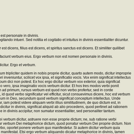
est personale in divinis.
o intueri. Sed notitia et cogitatio et intuitus in divinis essentialiter dicuntur.
st dicens, filius est dicens, et spiritus sanctus est dicens. Et similiter quilibet
ae faciunt verbum eius. Ergo verbum non est nomen personale in divinis.
dicitur. Ergo et verbum.
tripliciter quidem in nobis proprie dicitur, quarto autem modo, dicitur improprie
veniuntur, scilicet vox ipsa, et significatio vocis. Vox enim significat intellectus
um dici non potest. Ex hoc ergo dicitur verbum vox exterior, quia significat
tio vero, ipsa imaginatio vocis verbum dicitur. Et hos tres modos verbi ponit
tum ad primum, rursus verbum est quod non verbo profertur, sed in corde
d quod verbo significatur vel efficitur, sicut consuevimus dicere, hoc est verbum
 verbum in Deo, secundum quod verbum significat conceptum intellectus. Unde
iam potest videre aliquam verbi illius similitudinem, de quo dictum est, in
itur in divinis, significat aliquid ab alio procedens, quod pertinet ad rationem
divinis accipitur, non sumatur essentialiter, sed personaliter tantum.
i verbum dicitur, astruere non esse proprie dictum; ne, sub ratione verbi
onitur verbum Dei metaphorice dictum, quod ponatur verbum Dei proprie dictum. Non
verbo, oportet ponere verbum quo manifestetur. Si autem dicitur verbum quia
a manifestat. Etsi ergo verbum aliquando dicatur metaphorice in divinis, tamen