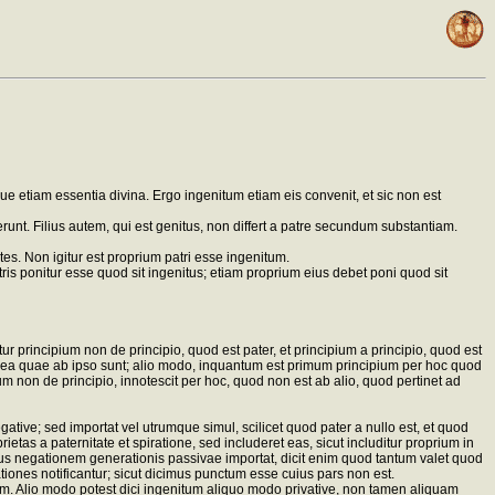
que etiam essentia divina. Ergo ingenitum etiam eis convenit, et sic non est
ferunt. Filius autem, qui est genitus, non differt a patre secundum substantiam.
tes. Non igitur est proprium patri esse ingenitum.
s ponitur esse quod sit ingenitus; etiam proprium eius debet poni quod sit
ur principium non de principio, quod est pater, et principium a principio, quod est
d ea quae ab ipso sunt; alio modo, inquantum est primum principium per hoc quod
m non de principio, innotescit per hoc, quod non est ab alio, quod pertinet ad
tive; sed importat vel utrumque simul, scilicet quod pater a nullo est, et quod
etas a paternitate et spiratione, sed includeret eas, sicut includitur proprium in
itus negationem generationis passivae importat, dicit enim quod tantum valet quod
ationes notificantur; sicut dicimus punctum esse cuius pars non est.
. Alio modo potest dici ingenitum aliquo modo privative, non tamen aliquam