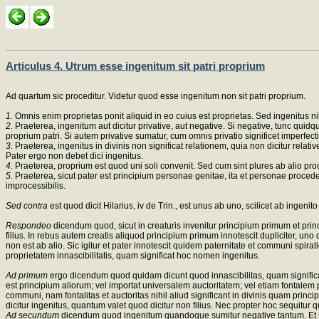
Articulus 4. Utrum esse ingenitum sit patri proprium
Ad quartum sic proceditur. Videtur quod esse ingenitum non sit patri proprium.
1.
Omnis enim proprietas ponit aliquid in eo cuius est proprietas. Sed ingenitus nih
2.
Praeterea, ingenitum aut dicitur privative, aut negative. Si negative, tunc quidq
proprium patri. Si autem privative sumatur, cum omnis privatio significet imperfect
3.
Praeterea, ingenitus in divinis non significat relationem, quia non dicitur relati
Pater ergo non debet dici ingenitus.
4.
Praeterea, proprium est quod uni soli convenit. Sed cum sint plures ab alio proce
5.
Praeterea, sicut pater est principium personae genitae, ita et personae proced
improcessibilis.
Sed contra
est quod dicit Hilarius, iv de Trin., est unus ab uno, scilicet ab ingenito
Respondeo
dicendum quod, sicut in creaturis invenitur principium primum et princ
filius. In rebus autem creatis aliquod principium primum innotescit dupliciter,
non est ab alio. Sic igitur et pater innotescit quidem paternitate et communi spi
proprietatem innascibilitatis, quam significat hoc nomen ingenitus.
Ad primum
ergo dicendum quod quidam dicunt quod innascibilitas, quam significat
est principium aliorum; vel importat universalem auctoritatem; vel etiam fontalem p
communi, nam fontalitas et auctoritas nihil aliud significant in divinis quam pri
dicitur ingenitus, quantum valet quod dicitur non filius. Nec propter hoc sequitur 
Ad secundum
dicendum quod ingenitum quandoque sumitur negative tantum. Et s