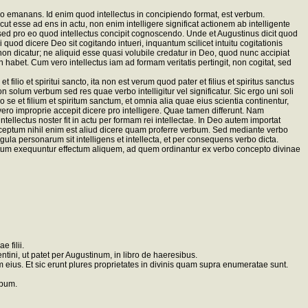
lio emanans. Id enim quod intellectus in concipiendo format, est verbum.
icut esse ad ens in actu, non enim intelligere significat actionem ab intelligente
, sed pro eo quod intellectus concipit cognoscendo. Unde et Augustinus dicit quod
quod dicere Deo sit cogitando intueri, inquantum scilicet intuitu cogitationis
 non dicatur; ne aliquid esse quasi volubile credatur in Deo, quod nunc accipiat
 habet. Cum vero intellectus iam ad formam veritatis pertingit, non cogitat, sed
filio et spiritui sancto, ita non est verum quod pater et filius et spiritus sanctus
on solum verbum sed res quae verbo intelligitur vel significatur. Sic ergo uni soli
 se et filium et spiritum sanctum, et omnia alia quae eius scientia continentur,
s vero improprie accepit dicere pro intelligere. Quae tamen differunt. Nam
ntellectus noster fit in actu per formam rei intellectae. In Deo autem importat
nceptum nihil enim est aliud dicere quam proferre verbum. Sed mediante verbo
gula personarum sit intelligens et intellecta, et per consequens verbo dicta.
uantum exequuntur effectum aliquem, ad quem ordinantur ex verbo concepto divinae
 filii.
tini, ut patet per Augustinum, in libro de haeresibus.
 eius. Et sic erunt plures proprietates in divinis quam supra enumeratae sunt.
rbum.