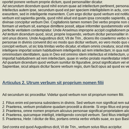
oportet ponere verbum proprie dictum, quod personaliter dicatur.
Ad secundum
dicendum quod nihil eorum quae ad intellectum pertinent, personalit
Intellectus autem ipse, secundum quod est per speciem intelligibilem in actu, consid
exeuntem, sed in intelligente manentem. Cum ergo dicitur quod verbum est notitia,
verbum est sapientia genita, quod nihil aliud est quam ipsa conceptio sapientis, q
divinae concipitur verbum Dei. Cogitationis tamen nomen Dei verbo proprie non conv
formam ut verbum sit, eamque dimittere possit, atque informiter quodammodo volutar
perfecte veritatem contemplatur. Unde Anselmus improprie accipit cogitationem p
Ad tertium
dicendum quod, sicut, proprie loquendo, verbum dicitur personaliter in div
sint unus dicens. Unde Augustinus dicit, VII de Trin., dicens illo coaeterno verbo no
personae in divinis convenit dici eo modo quo dicitur verbum, eo vero modo quo dici
concipit verbum, ut sic tota trinitas verbo dicatur, et etiam omnis creatura; sicut
intelligere importat solam habitudinem intelligentis ad rem intellectam; in qua null
omnimodam identitatem, quia in Deo est omnino idem intellectus et intellectum, 
importat habitudinem ad rem intellectam, quae in verbo prolato manifestatur intelli
Ad quartum
dicendum quod verbum sumitur ibi figurative, prout significatum vel 
Sapientiae, sicut aliquis dicitur facere verbum regis, dum facit opus ad quod ex ver
Articulus 2. Utrum verbum sit proprium nomen filii
Ad secundum sic proceditur. Videtur quod verbum non sit proprium nomen filii.
1.
Filius enim est persona subsistens in divinis. Sed verbum non significat rem su
2.
Praeterea, verbum prolatione quadam procedit a dicente. Si ergo filius est propr
3.
Praeterea, omne nomen proprium alicuius personae significat proprietatem aliqua
4.
Praeterea, quicumque intelligit, intelligendo concipit verbum. Sed filius intelligit
5.
Praeterea, Hebr. I dicitur de filio, portans omnia verbo virtutis suae, ex quo Basi
Sed contra
est quod Augustinus dicit, VI de Trin., verbum solus filius accipitur.