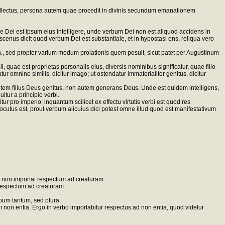
tellectus, persona autem quae procedit in divinis secundum emanationem
se Dei est ipsum eius intelligere, unde verbum Dei non est aliquod accidens in
mascenus dicit quod verbum Dei est substantiale, et in hypostasi ens, reliqua vero
rin., sed propter varium modum prolationis quem posuit, sicut patet per Augustinum
i, quae est proprietas personalis eius, diversis nominibus significatur, quae filio
ur omnino similis, dicitur imago; ut ostendatur immaterialiter genitus, dicitur
 autem filius Deus genitus, non autem generans Deus. Unde est quidem intelligens,
tur a principio verbi.
ur pro imperio; inquantum scilicet ex effectu virtutis verbi est quod res
 locutus est, prout verbum alicuius dici potest omne illud quod est manifestativum
um non importat respectum ad creaturam.
 respectum ad creaturam.
bum tantum, sed plura.
non entia. Ergo in verbo importabitur respectus ad non entia, quod videtur