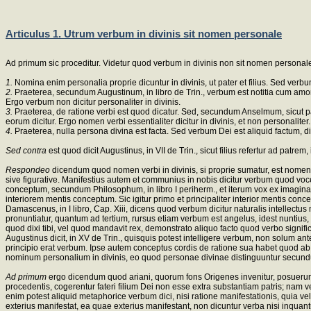
Articulus 1. Utrum verbum in divinis sit nomen personale
Ad primum sic proceditur. Videtur quod verbum in divinis non sit nomen personal
1.
Nomina enim personalia proprie dicuntur in divinis, ut pater et filius. Sed verbu
2.
Praeterea, secundum Augustinum, in libro de Trin., verbum est notitia cum amore. 
Ergo verbum non dicitur personaliter in divinis.
3.
Praeterea, de ratione verbi est quod dicatur. Sed, secundum Anselmum, sicut pater est
eorum dicitur. Ergo nomen verbi essentialiter dicitur in divinis, et non personaliter.
4.
Praeterea, nulla persona divina est facta. Sed verbum Dei est aliquid factum, di
Sed contra
est quod dicit Augustinus, in VII de Trin., sicut filius refertur ad patr
Respondeo
dicendum quod nomen verbi in divinis, si proprie sumatur, est nomen 
sive figurative. Manifestius autem et communius in nobis dicitur verbum quod voce p
conceptum, secundum Philosophum, in libro I periherm., et iterum vox ex imaginatio
interiorem mentis conceptum. Sic igitur primo et principaliter interior mentis conce
Damascenus, in I libro, Cap. Xiii, dicens quod verbum dicitur naturalis intellectu
pronuntiatur, quantum ad tertium, rursus etiam verbum est angelus, idest nuntius,
quod dixi tibi, vel quod mandavit rex, demonstrato aliquo facto quod verbo signif
Augustinus dicit, in XV de Trin., quisquis potest intelligere verbum, non solum a
principio erat verbum. Ipse autem conceptus cordis de ratione sua habet quod ab al
nominum personalium in divinis, eo quod personae divinae distinguuntur secundum
Ad primum
ergo dicendum quod ariani, quorum fons Origenes invenitur, posuerunt f
procedentis, cogerentur fateri filium Dei non esse extra substantiam patris; nam
enim potest aliquid metaphorice verbum dici, nisi ratione manifestationis, quia v
exterius manifestat, ea quae exterius manifestant, non dicuntur verba nisi inquan