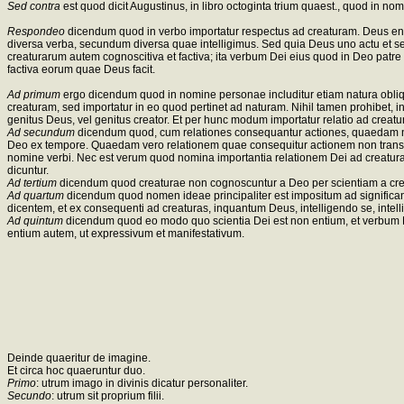
Sed contra
est quod dicit Augustinus, in libro octoginta trium quaest., quod in no
Respondeo
dicendum quod in verbo importatur respectus ad creaturam. Deus en
diversa verba, secundum diversa quae intelligimus. Sed quia Deus uno actu et se 
creaturarum autem cognoscitiva et factiva; ita verbum Dei eius quod in Deo patre e
factiva eorum quae Deus facit.
Ad primum
ergo dicendum quod in nomine personae includitur etiam natura obliq
creaturam, sed importatur in eo quod pertinet ad naturam. Nihil tamen prohibet, inq
genitus Deus, vel genitus creator. Et per hunc modum importatur relatio ad creat
Ad secundum
dicendum quod, cum relationes consequantur actiones, quaedam nom
Deo ex tempore. Quaedam vero relationem quae consequitur actionem non transeunt
nomine verbi. Nec est verum quod nomina importantia relationem Dei ad creatura
dicuntur.
Ad tertium
dicendum quod creaturae non cognoscuntur a Deo per scientiam a crea
Ad quartum
dicendum quod nomen ideae principaliter est impositum ad significand
dicentem, et ex consequenti ad creaturas, inquantum Deus, intelligendo se, intell
Ad quintum
dicendum quod eo modo quo scientia Dei est non entium, et verbum De
entium autem, ut expressivum et manifestativum.
Deinde quaeritur de imagine.
Et circa hoc quaeruntur duo.
Primo
: utrum imago in divinis dicatur personaliter.
Secundo
: utrum sit proprium filii.