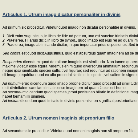
Articulus 1. Utrum imago dicatur personaliter in divinis
Ad primum sic proceditur. Videtur quod imago non dicatur personaliter in divinis.
1.
Dicit enim Augustinus, in libro de fide ad petrum, una est sanctae trinitatis divin
2.
Praeterea, Hilarius dicit, in libro de synod., quod imago est eius rei ad quam ima
3.
Praeterea, imago ab imitando dicitur, in quo importatur prius et posterius. Sed i
Sed contra
est quod dicit Augustinus, quid est absurdius quam imaginem ad se dici
Respondeo
dicendum quod de ratione imaginis est similitudo. Non tamen quaecumq
maxime videtur esse figura, videmus enim quod diversorum animalium secundum spec
neque ipsa similitudo speciei sufficit vel figurae; sed requiritur ad rationem imag
sit imago, requiritur quod ex alio procedat simile ei in specie, vel saltem in si
Ad primum
ergo dicendum quod imago proprie dicitur quod procedit ad similitudin
dicit divinitatem sanctae trinitatis esse imaginem ad quam factus est homo.
Ad secundum
dicendum quod species, prout ponitur ab hilario in definitione imag
habet formam illi similem.
Ad tertium
dicendum quod imitatio in divinis personis non significat posterioritat
Articulus 2. Utrum nomen imaginis sit proprium filio
Ad secundum sic proceditur. Videtur quod nomen imaginis non sit proprium filio.