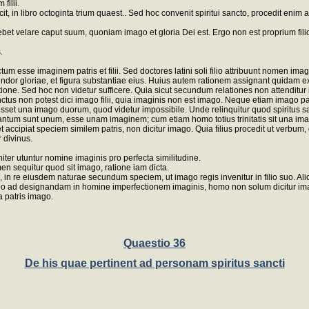
filii.
t, in libro octoginta trium quaest.. Sed hoc convenit spiritui sancto, procedit enim
ebet velare caput suum, quoniam imago et gloria Dei est. Ergo non est proprium fili
.
se imaginem patris et filii. Sed doctores latini soli filio attribuunt nomen imaginis
splendor gloriae, et figura substantiae eius. Huius autem rationem assignant quidam 
otione. Sed hoc non videtur sufficere. Quia sicut secundum relationes non attenditur 
anctus non potest dici imago filii, quia imaginis non est imago. Neque etiam imago pa
c esset una imago duorum, quod videtur impossibile. Unde relinquitur quod spiritus s
i, inquantum sunt unum, esse unam imaginem; cum etiam homo totius trinitatis sit una i
icet accipiat speciem similem patris, non dicitur imago. Quia filius procedit ut verbu
 divinus.
r utuntur nomine imaginis pro perfecta similitudine.
tamen sequitur quod sit imago, ratione iam dicta.
in re eiusdem naturae secundum speciem, ut imago regis invenitur in filio suo. Alio
ideo ad designandam in homine imperfectionem imaginis, homo non solum dicitur i
a patris imago.
Quaestio 36
De his quae pertinent ad personam spiritus sancti