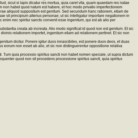
lud, sicut si lapis dicatur res mortua, quia caret vita, quam quaedam res natae
psum non habet quod natum est habere, et hoc modo privatio imperfectionem
naturae aliquod suppositum est genitum. Sed secundum hanc rationem, etiam de
uae sit principium alterius personae; ut sic intelligatur importare negationem in
Sic enim nec spiritui sancto convenit esse ingenitum, qui est ab alio per
tantia creata ab increata. Alio modo significat id quod non est genitum. Et sic
divinis relationem importet, ingenitum etiam ad relationem pertinet. Et sic non
enitum dicitur. Ponere igitur duos innascibiles, est ponere duos deos, et duas
us eorum non esset ab alio, et sic non distinguerentur oppositione relativa
cti. Tum quia processio spiritus sancti non habet nomen speciale, ut supra dictum
equenter quod non sit procedens processione spiritus sancti, quia spiritus