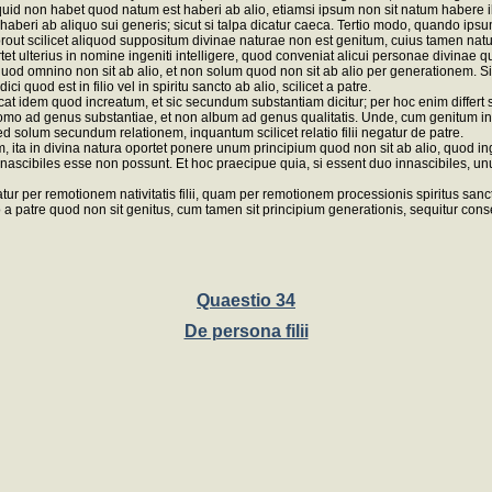
quid non habet quod natum est haberi ab alio, etiamsi ipsum non sit natum habere il
 haberi ab aliquo sui generis; sicut si talpa dicatur caeca. Tertio modo, quando i
 prout scilicet aliquod suppositum divinae naturae non est genitum, cuius tamen 
tet ulterius in nomine ingeniti intelligere, quod conveniat alicui personae divinae q
iti, quod omnino non sit ab alio, et non solum quod non sit ab alio per generationem. 
quod est in filio vel in spiritu sancto ab alio, scilicet a patre.
em quod increatum, et sic secundum substantiam dicitur; per hoc enim differt subs
 homo ad genus substantiae, et non album ad genus qualitatis. Unde, cum genitum in 
d solum secundum relationem, inquantum scilicet relatio filii negatur de patre.
ita in divina natura oportet ponere unum principium quod non sit ab alio, quod ing
innascibiles esse non possunt. Et hoc praecipue quia, si essent duo innascibiles, un
atur per remotionem nativitatis filii, quam per remotionem processionis spiritus san
a patre quod non sit genitus, cum tamen sit principium generationis, sequitur cons
Quaestio 34
De persona filii