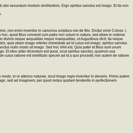
 ab alio secundum modum similitudinis. Ergo spiritus sanctus est imago. Et ita non
o.
, non enim invenitur in canonica scriptura nisi de filio. Dicitur enim Coloss. I,
ex hoc, quod filius convenit cum patre non solum in natura, sed etiam in notione
in divinis neque aequalitas neque inaequalitas, ut Augustinus dicit; ita neque
tris, quia etiam imago refertur immediate ad id cuius est imago; spiritus sanctus
anctus nullo modo sit imago. Sed hoc nihil est. Quia pater et filius sunt unum
mago. Et ideo aliter dicendum est quod, sicut spiritus sanctus, quamvis sua
m, de cuius ratione est similitudo speciei ad id a quo procedit; non autem de ratione
 modo, in re alterius naturae, sicut imago regis invenitur in denario. Primo autem
mago, sed ad imaginem, per quod motus quidam tendentis in perfectionem