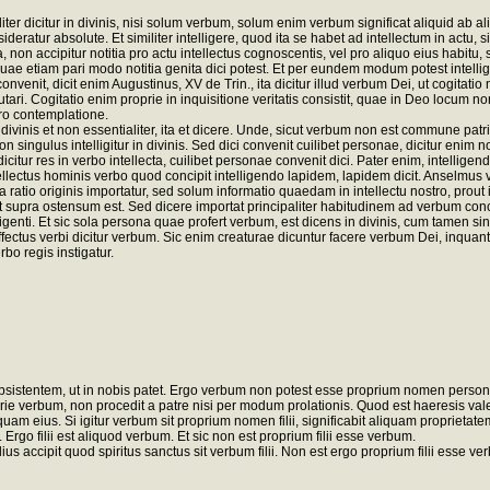
er dicitur in divinis, nisi solum verbum, solum enim verbum significat aliquid ab a
eratur absolute. Et similiter intelligere, quod ita se habet ad intellectum in actu, s
 non accipitur notitia pro actu intellectus cognoscentis, vel pro aliquo eius habitu
uae etiam pari modo notitia genita dici potest. Et per eundem modum potest intelligi 
enit, dicit enim Augustinus, XV de Trin., ita dicitur illud verbum Dei, ut cogitatio
i. Cogitatio enim proprie in inquisitione veritatis consistit, quae in Deo locum non
ro contemplatione.
inis et non essentialiter, ita et dicere. Unde, sicut verbum non est commune patri et 
n singulus intelligitur in divinis. Sed dici convenit cuilibet personae, dicitur enim n
tur res in verbo intellecta, cuilibet personae convenit dici. Pater enim, intelligendo
 intellectus hominis verbo quod concipit intelligendo lapidem, lapidem dicit. Anselmu
a ratio originis importatur, sed solum informatio quaedam in intellectu nostro, prout i
ut supra ostensum est. Sed dicere importat principaliter habitudinem ad verbum co
genti. Et sic sola persona quae profert verbum, est dicens in divinis, cum tamen sin
effectus verbi dicitur verbum. Sic enim creaturae dicuntur facere verbum Dei, inq
bo regis instigatur.
bsistentem, ut in nobis patet. Ergo verbum non potest esse proprium nomen personae
ie verbum, non procedit a patre nisi per modum prolationis. Quod est haeresis valen
m eius. Si igitur verbum sit proprium nomen filii, significabit aliquam proprietatem
. Ergo filii est aliquod verbum. Et sic non est proprium filii esse verbum.
lius accipit quod spiritus sanctus sit verbum filii. Non est ergo proprium filii esse ve