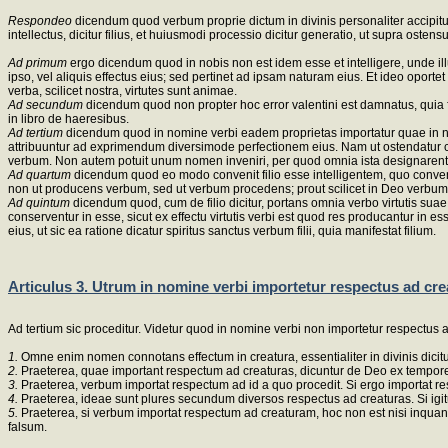
Respondeo
dicendum quod verbum proprie dictum in divinis personaliter accipi
intellectus, dicitur filius, et huiusmodi processio dicitur generatio, ut supra osten
Ad primum
ergo dicendum quod in nobis non est idem esse et intelligere, unde il
ipso, vel aliquis effectus eius; sed pertinet ad ipsam naturam eius. Et ideo oporte
verba, scilicet nostra, virtutes sunt animae.
Ad secundum
dicendum quod non propter hoc error valentini est damnatus, quia fi
in libro de haeresibus.
Ad tertium
dicendum quod in nomine verbi eadem proprietas importatur quae in nomine 
attribuuntur ad exprimendum diversimode perfectionem eius. Nam ut ostendatur connat
verbum. Non autem potuit unum nomen inveniri, per quod omnia ista designarent
Ad quartum
dicendum quod eo modo convenit filio esse intelligentem, quo convenit
non ut producens verbum, sed ut verbum procedens; prout scilicet in Deo verbum pr
Ad quintum
dicendum quod, cum de filio dicitur, portans omnia verbo virtutis suae,
conserventur in esse, sicut ex effectu virtutis verbi est quod res producantur in e
eius, ut sic ea ratione dicatur spiritus sanctus verbum filii, quia manifestat filium.
Articulus 3. Utrum in nomine verbi importetur respectus ad cr
Ad tertium sic proceditur. Videtur quod in nomine verbi non importetur respectus 
1.
Omne enim nomen connotans effectum in creatura, essentialiter in divinis dicitu
2.
Praeterea, quae important respectum ad creaturas, dicuntur de Deo ex tempore
3.
Praeterea, verbum importat respectum ad id a quo procedit. Si ergo importat r
4.
Praeterea, ideae sunt plures secundum diversos respectus ad creaturas. Si igi
5.
Praeterea, si verbum importat respectum ad creaturam, hoc non est nisi inquan
falsum.