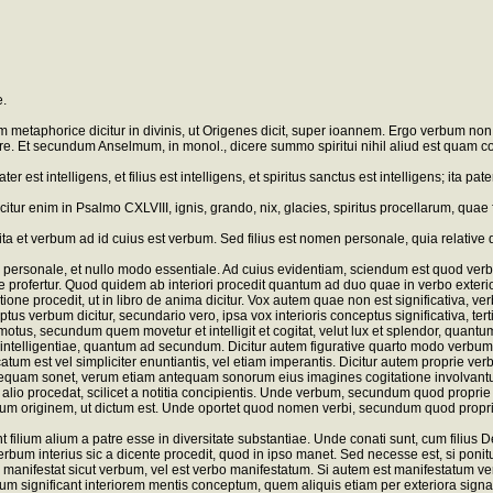
e.
m metaphorice dicitur in divinis, ut Origenes dicit, super ioannem. Ergo verbum non 
Et secundum Anselmum, in monol., dicere summo spiritui nihil aliud est quam cogitand
 intelligens, et filius est intelligens, et spiritus sanctus est intelligens; ita pater e
citur enim in Psalmo CXLVIII, ignis, grando, nix, glacies, spiritus procellarum, qu
em, ita et verbum ad id cuius est verbum. Sed filius est nomen personale, quia relative 
personale, et nullo modo essentiale. Ad cuius evidentiam, sciendum est quod verbum 
rofertur. Quod quidem ab interiori procedit quantum ad duo quae in verbo exteriori in
ne procedit, ut in libro de anima dicitur. Vox autem quae non est significativa, verb
ptus verbum dicitur, secundario vero, ipsa vox interioris conceptus significativa, ter
s motus, secundum quem movetur et intelligit et cogitat, velut lux et splendor, quan
 intelligentiae, quantum ad secundum. Dicitur autem figurative quarto modo verbum, i
icatum est vel simpliciter enuntiantis, vel etiam imperantis. Dicitur autem proprie
ntequam sonet, verum etiam antequam sonorum eius imagines cogitatione involvantur, 
io procedat, scilicet a notitia concipientis. Unde verbum, secundum quod proprie dic
 originem, ut dictum est. Unde oportet quod nomen verbi, secundum quod proprie in 
ilium alium a patre esse in diversitate substantiae. Unde conati sunt, cum filius De
 verbum interius sic a dicente procedit, quod in ipso manet. Sed necesse est, si p
el manifestat sicut verbum, vel est verbo manifestatum. Si autem est manifestatum 
tum significant interiorem mentis conceptum, quem aliquis etiam per exteriora sign