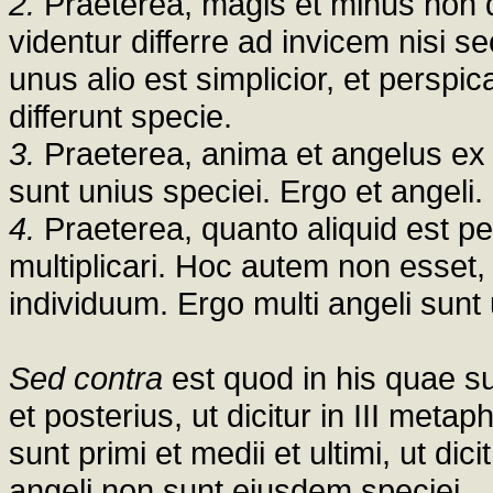
2.
Praeterea, magis et minus non d
videntur differre ad invicem nisi 
unus alio est simplicior, et perspic
differunt specie.
3.
Praeterea, anima et angelus ex
sunt unius speciei. Ergo et angeli.
4.
Praeterea, quanto aliquid est pe
multiplicari. Hoc autem non esset
individuum. Ergo multi angeli sunt 
Sed contra
est quod in his quae su
et posterius, ut dicitur in III metap
sunt primi et medii et ultimi, ut di
angeli non sunt eiusdem speciei.