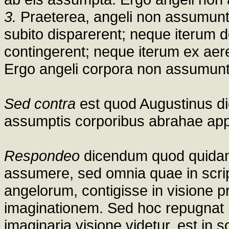
3.
Praeterea, angeli non assumunt 
subito disparerent; neque iterum 
contingerent; neque iterum ex aere, 
Ergo angeli corpora non assumunt
Sed contra
est quod Augustinus dic
assumptis corporibus abrahae app
Respondeo
dicendum quod quida
assumere, sed omnia quae in script
angelorum, contigisse in visione 
imaginationem. Sed hoc repugnat in
imaginaria visione videtur, est in 