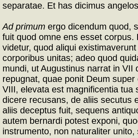
separatae. Et has dicimus angelos
Ad primum
ergo dicendum quod, s
fuit quod omne ens esset corpus. 
videtur, quod aliqui existimaverunt
corporibus unitas; adeo quod qu
mundi, ut Augustinus narrat in VII 
repugnat, quae ponit Deum super 
VIII, elevata est magnificentia tu
dicere recusans, de aliis secutus e
aliis deceptus fuit, sequens anti
autem bernardi potest exponi, quod 
instrumento, non naturaliter unito, 