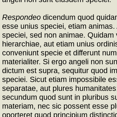
Respondeo
dicendum quod quidam
esse unius speciei, etiam animas. 
speciei, sed non animae. Quidam 
hierarchiae, aut etiam unius ordin
conveniunt specie et differunt num
materialiter. Si ergo angeli non su
dictum est supra, sequitur quod im
speciei. Sicut etiam impossibile e
separatae, aut plures humanitates;
secundum quod sunt in pluribus su
materiam, nec sic possent esse plu
oporteret quod principium distincti