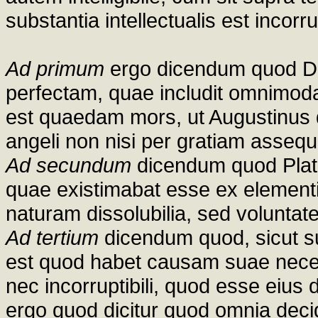
substantia intellectualis est inco
Ad primum
ergo dicendum quod D
perfectam, quae includit omnimod
est quaedam mors, ut Augustinus d
angeli non nisi per gratiam assequu
Ad secundum
dicendum quod Plato 
quae existimabat esse ex element
naturam dissolubilia, sed voluntat
Ad tertium
dicendum quod, sicut 
est quod habet causam suae neces
nec incorruptibili, quod esse eius
ergo quod dicitur quod omnia decid