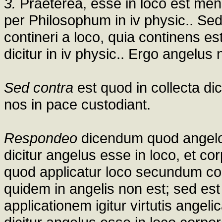
3.
Praeterea, esse in loco est mensu
per Philosophum in iv physic.. Se
contineri a loco, quia continens es
dicitur in iv physic.. Ergo angelus 
Sed contra
est quod in collecta dic
nos in pace custodiant.
Respondeo
dicendum quod angelo
dicitur angelus esse in loco, et co
quod applicatur loco secundum co
quidem in angelis non est; sed est i
applicationem igitur virtutis ange