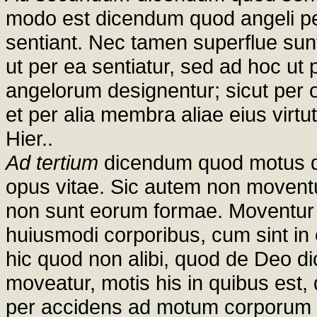
modo est dicendum quod angeli 
sentiant. Nec tamen superflue sun
ut per ea sentiatur, sed ad hoc ut 
angelorum designentur; sicut per o
et per alia membra aliae eius virtu
Hier..
Ad tertium
dicendum quod motus qu
opus vitae. Sic autem non moventu
non sunt eorum formae. Moventur 
huiusmodi corporibus, cum sint in e
hic quod non alibi, quod de Deo di
moveatur, motis his in quibus est,
per accidens ad motum corporum