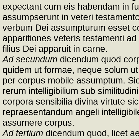
expectant cum eis habendam in fut
assumpserunt in veteri testamento
verbum Dei assumpturum esset 
apparitiones veteris testamenti ad
filius Dei apparuit in carne.
Ad secundum
dicendum quod corp
quidem ut formae, neque solum ut 
per corpus mobile assumptum. Sicu
rerum intelligibilium sub similitudi
corpora sensibilia divina virtute s
repraesentandum angeli intelligibi
assumere corpus.
Ad tertium
dicendum quod, licet ae