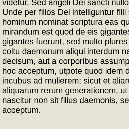
videtur. Sed angeli Dei sancti null
Unde per filios Dei intelliguntur fili
hominum nominat scriptura eas qu
mirandum est quod de eis gigante
gigantes fuerunt, sed multo plure
coitu daemonum aliqui interdum n
decisum, aut a corporibus assumpt
hoc acceptum, utpote quod idem d
incubus ad mulierem; sicut et al
aliquarum rerum generationem, ut Aug
nascitur non sit filius daemonis, s
acceptum.