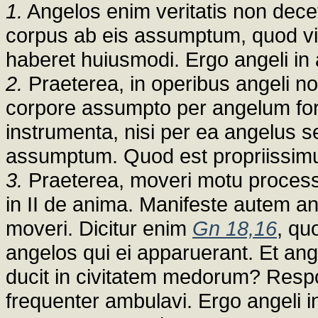
1.
Angelos enim veritatis non decet a
corpus ab eis assumptum, quod vi
haberet huiusmodi. Ergo angeli in
2.
Praeterea, in operibus angeli no
corpore assumpto per angelum for
instrumenta, nisi per ea angelus s
assumptum. Quod est propriissim
3.
Praeterea, moveri motu processi
in II de anima. Manifeste autem a
moveri. Dicitur enim
Gn 18,16
, qu
angelos qui ei apparuerant. Et ang
ducit in civitatem medorum? Respon
frequenter ambulavi. Ergo angeli 