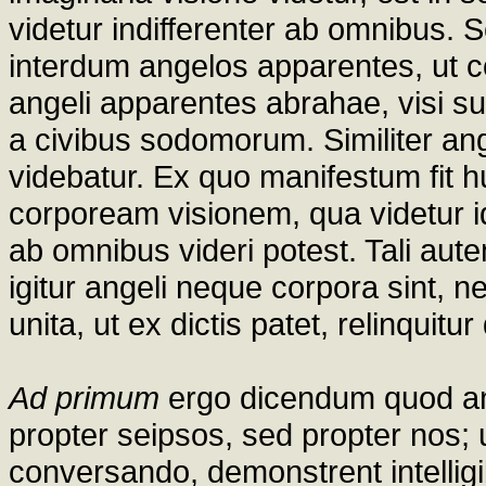
videtur indifferenter ab omnibus. S
interdum angelos apparentes, ut c
angeli apparentes abrahae, visi sunt
a civibus sodomorum. Similiter an
videbatur. Ex quo manifestum fit
corpoream visionem, qua videtur i
ab omnibus videri potest. Tali aut
igitur angeli neque corpora sint, n
unita, ut ex dictis patet, relinqui
Ad primum
ergo dicendum quod an
propter seipsos, sed propter nos; 
conversando, demonstrent intelli