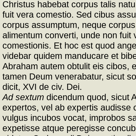
Christus habebat corpus talis natu
fuit vera comestio. Sed cibus ass
corpus assumptum, neque corpus il
alimentum converti, unde non fuit v
comestionis. Et hoc est quod ange
videbar quidem manducare et bibere,
Abraham autem obtulit eis cibos, 
tamen Deum venerabatur, sicut sol
dicit, XVI de civ. Dei.
Ad sextum
dicendum quod, sicut Au
expertos, vel ab expertis audisse 
vulgus incubos vocat, improbos sa
expetisse atque peregisse concu