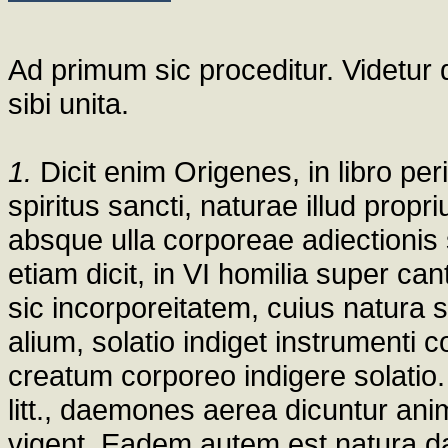
Ad primum sic proceditur. Videtur 
sibi unita.
1.
Dicit enim Origenes, in libro peri 
spiritus sancti, naturae illud propr
absque ulla corporeae adiectionis s
etiam dicit, in VI homilia super ca
sic incorporeitatem, cuius natura
alium, solatio indiget instrumenti
creatum corporeo indigere solatio.
litt., daemones aerea dicuntur an
vigent. Eadem autem est natura da