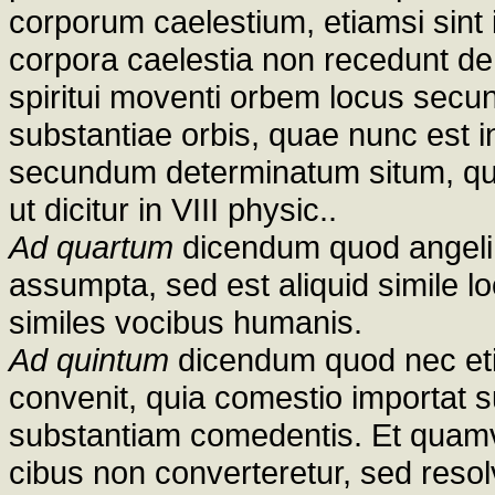
corporum caelestium, etiamsi sint i
corpora caelestia non recedunt d
spiritui moventi orbem locus sec
substantiae orbis, quae nunc est i
secundum determinatum situm, qui
ut dicitur in VIII physic..
Ad quartum
dicendum quod angeli 
assumpta, sed est aliquid simile l
similes vocibus humanis.
Ad quintum
dicendum quod nec eti
convenit, quia comestio importat s
substantiam comedentis. Et quamvi
cibus non converteretur, sed reso