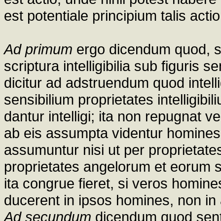
est potentiale principium talis actio
Ad primum
ergo dicendum quod, si
scriptura intelligibilia sub figuris 
dicitur ad adstruendum quod intellig
sensibilium proprietates intelligi
dantur intelligi; ita non repugnat
ab eis assumpta videntur homines 
assumuntur nisi ut per proprietate
proprietates angelorum et eorum s
ita congrue fieret, si veros homin
ducerent in ipsos homines, non in
Ad secundum
dicendum quod sentir