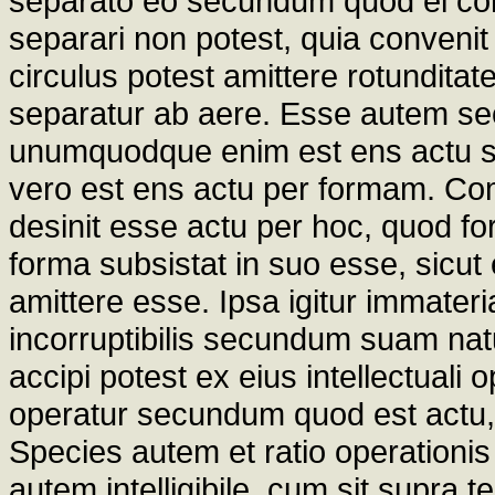
separato eo secundum quod ei con
separari non potest, quia conven
circulus potest amittere rotunditat
separatur ab aere. Esse autem s
unumquodque enim est ens actu 
vero est ens actu per formam. Com
desinit esse actu per hoc, quod fo
forma subsistat in suo esse, sicut 
amittere esse. Ipsa igitur immateri
incorruptibilis secundum suam natu
accipi potest ex eius intellectual
operatur secundum quod est actu, 
Species autem et ratio operationi
autem intelligibile, cum sit supr