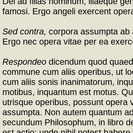
Dei ad filias hominum, illaeque gen
famosi. Ergo angeli exercent opera
Sed contra,
corpora assumpta ab a
Ergo nec opera vitae per ea exerc
Respondeo
dicendum quod quaeda
commune cum aliis operibus, ut loc
cum aliis sonis inanimatorum, inqu
motibus, inquantum est motus. Q
utrisque operibus, possunt opera vi
assumpta. Non autem quantum ad i
secundum Philosophum, in libro de 
est actio; unde nihil potest haber