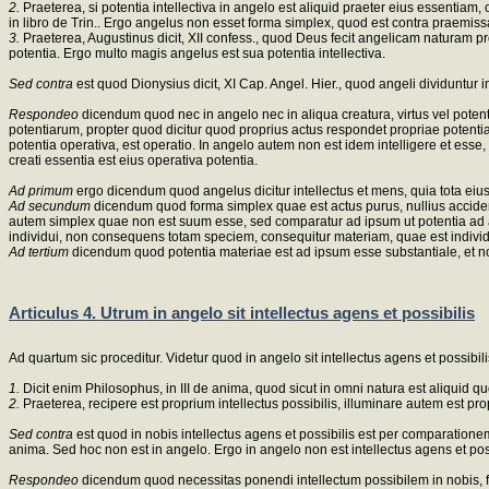
2.
Praeterea, si potentia intellectiva in angelo est aliquid praeter eius essentiam
in libro de Trin.. Ergo angelus non esset forma simplex, quod est contra praemiss
3.
Praeterea, Augustinus dicit, XII confess., quod Deus fecit angelicam naturam p
potentia. Ergo multo magis angelus est sua potentia intellectiva.
Sed contra
est quod Dionysius dicit, XI Cap. Angel. Hier., quod angeli dividuntur in
Respondeo
dicendum quod nec in angelo nec in aliqua creatura, virtus vel poten
potentiarum, propter quod dicitur quod proprius actus respondet propriae potentia
potentia operativa, est operatio. In angelo autem non est idem intelligere et esse,
creati essentia est eius operativa potentia.
Ad primum
ergo dicendum quod angelus dicitur intellectus et mens, quia tota eius c
Ad secundum
dicendum quod forma simplex quae est actus purus, nullius accident
autem simplex quae non est suum esse, sed comparatur ad ipsum ut potentia ad 
individui, non consequens totam speciem, consequitur materiam, quae est individua
Ad tertium
dicendum quod potentia materiae est ad ipsum esse substantiale, et no
Articulus 4. Utrum in angelo sit intellectus agens et possibilis
Ad quartum sic proceditur. Videtur quod in angelo sit intellectus agens et possibili
1.
Dicit enim Philosophus, in III de anima, quod sicut in omni natura est aliquid qu
2.
Praeterea, recipere est proprium intellectus possibilis, illuminare autem est propr
Sed contra
est quod in nobis intellectus agens et possibilis est per comparatio
anima. Sed hoc non est in angelo. Ergo in angelo non est intellectus agens et poss
Respondeo
dicendum quod necessitas ponendi intellectum possibilem in nobis, fui