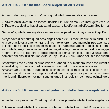
Articulus 2. Utrum intelligere angeli sit eius esse
Ad secundum sic proceditur. Videtur quod intelligere angeli sit eius esse.
1.
Vivere enim viventibus est esse, ut dicitur in II de anima. Sed intelligere est qu
2.
Praeterea, sicut se habet causa ad causam, ita effectus ad effectum. Sed form
Sed contra,
intelligere angeli est motus eius; ut patet per Dionysium, iv Cap. De 
Respondeo
dicendum quod actio angeli non est eius esse, neque actio alicuius cre
Alia vero actio est quae non transit in rem exteriorem, sed manet in ipso agente, 
est quod non potest esse ipsum esse agentis, nam esse agentis significatur intra i
sicut intelligere, cuius obiectum est verum, et velle, cuius obiectum est bonum, 
autem infinitum est sentire, quod se habet ad omnia sensibilia, sicut visus ad om
comprehendens, ut dicit Dionysius, V Cap. De div. Nom.. Unde solum esse divinum
Ad primum
ergo dicendum quod vivere quandoque sumitur pro ipso esse viventis, 
enim distinguit diversos gradus viventium secundum diversa opera vitae.
Ad secundum
dicendum quod ipsa essentia angeli est ratio totius sui esse, non a
comparatur ad ipsum esse angeli. Sed ad eius intelligere comparatur secundum rat
intelligendi. Et propter hoc non sequitur quod in angelo sit idem esse et intelligere
Articulus 3. Utrum virtus vel potentia intellectiva in angelo sit
Ad tertium sic proceditur. Videtur quod virtus vel potentia intellectiva in angelo n
1.
Mens enim et intellectus nominant potentiam intellectivam. Sed Dionysius in plu