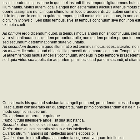
esse in eadem dispositione in quolibet instanti illius temporis. Igitur omnes huius
illuminantis. Motus autem localis angeli non est terminus alicuius alterius motus c
oportet assignare nunc in quo ultimo fuit in loco praecedenti. Ubi autem sunt mult
sit in tempore. In continuo quidem tempore, si sit motus eius continuus; in non co
dicitur in iv physic.. Sed istud tempus, sive sit tempus continuum sive non, no
ex motu caeli.
Ad primum
ergo dicendum quod, si tempus motus angeli non sit continuum, sed
vero sit continuum, est quidem proportionabile, non quidem propter proportionem
sed secundum determinationem suae voluntatis.
Ad secundum
dicendum quod illuminatio est terminus motus; et est alteratio, no
Ad tertium
dicendum quod obiectio illa procedit de tempore continuo. Tempus autem 
Si autem tempus motus angeli sit continuum, angelus in toto tempore praecedenti ult
sed quia virtus sua applicatur ad partem primi loci et ad partem secundi, ut etiam 
Consideratis his quae ad substantiam angeli pertinent, procedendum est ad cogn
Haec autem consideratio erit quadripartita, nam primo considerandum est de his 
modo cognitionis ipsorum.
Circa primum quaeruntur quinque.
Primo
: utrum intelligere angeli sit sua substantia.
Secundo
: utrum eius esse sit suum intelligere.
Tertio
: utrum eius substantia sit sua virtus intellectiva.
Quarto
: utrum in angelis sit intellectus agens et possibilis.
Quinto
: utrum in eis sit aliqua alia potentia cognoscitiva quam intellectus.