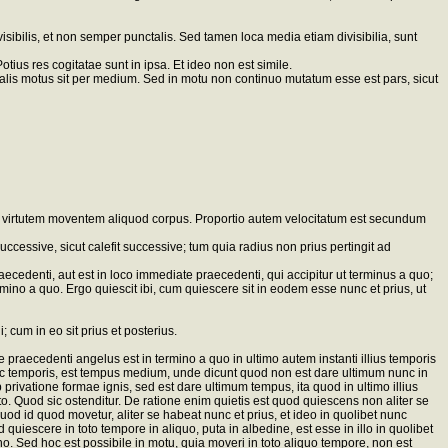
ibilis, et non semper punctalis. Sed tamen loca media etiam divisibilia, sunt
ius res cogitatae sunt in ipsa. Et ideo non est simile.
lis motus sit per medium. Sed in motu non continuo mutatum esse est pars, sicut
cedit virtutem moventem aliquod corpus. Proportio autem velocitatum est secundum
uccessive, sicut calefit successive; tum quia radius non prius pertingit ad
ecedenti, aut est in loco immediate praecedenti, qui accipitur ut terminus a quo;
termino a quo. Ergo quiescit ibi, cum quiescere sit in eodem esse nunc et prius, ut
cum in eo sit prius et posterius.
raecedenti angelus est in termino a quo in ultimo autem instanti illius temporis
nc temporis, est tempus medium, unde dicunt quod non est dare ultimum nunc in
b privatione formae ignis, sed est dare ultimum tempus, ita quod in ultimo illius
ito. Quod sic ostenditur. De ratione enim quietis est quod quiescens non aliter se
uod id quod movetur, aliter se habeat nunc et prius, et ideo in quolibet nunc
iescere in toto tempore in aliquo, puta in albedine, est esse in illo in quolibet
mino. Sed hoc est possibile in motu, quia moveri in toto aliquo tempore, non est