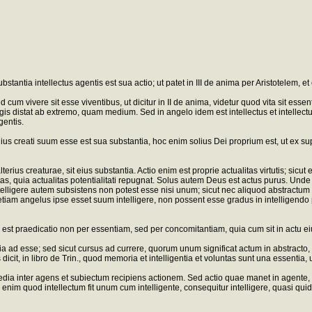
antia intellectus agentis est sua actio; ut patet in III de anima per Aristotelem, e
 cum vivere sit esse viventibus, ut dicitur in II de anima, videtur quod vita sit essenti
s distat ab extremo, quam medium. Sed in angelo idem est intellectus et intellectu
gentis.
llius creati suum esse est sua substantia, hoc enim solius Dei proprium est, ut ex su
ius creaturae, sit eius substantia. Actio enim est proprie actualitas virtutis; sicut
tas, quia actualitas potentialitati repugnat. Solus autem Deus est actus purus. Unde
Intelligere autem subsistens non potest esse nisi unum; sicut nec aliquod abstractu
i etiam angelus ipse esset suum intelligere, non possent esse gradus in intelligendo
 est praedicatio non per essentiam, sed per concomitantiam, quia cum sit in actu ei
ad esse; sed sicut cursus ad currere, quorum unum significat actum in abstracto, ali
 in libro de Trin., quod memoria et intelligentia et voluntas sunt una essentia, un
r media inter agens et subiectum recipiens actionem. Sed actio quae manet in agen
enim quod intellectum fit unum cum intelligente, consequitur intelligere, quasi qui