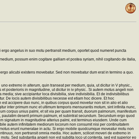
Si ergo angelus in suo motu pertransit medium, oportet quod numeret puncta
edium, possum enim cogitare galliam et postea syriam, nihil cogitando de italia,
ergo alicubi existens movebatur. Sed non movebatur dum erat in termino a quo.
uno extremo in alterum, quin transeat per medium, quia, ut dicitur in V physic.,
t posterioris in magnitudine, ut dicitur in iv physic.. Si autem motus angeli non
dia; sive accipiantur loca divisibilia, sive indivisibilia. Et de indivisibilibus
r. De locis autem divisibilibus necesse est etiam hoc dicere. Et hoc
st accipere duo nunc, in quibus corpus quod movetur non sit in alio et alio
itur inter primum nunc et ultimum temporis mensurantis motum, sint infinita nunc,
m unum corpus unius palmi, et sit via per quam transit, duorum palmorum, manifestum
veri, paulatim deserit primum palmum, et subintrat secundum. Secundum ergo quod
tum signatum in magnitudine alterius palmi, est terminus eiusdem. Unde cum
a. Mobile autem infinitatem mediorum locorum non consumit nisi per continuitatem
artes motus erunt numeratae in actu. Si ergo mobile quodcumque moveatur motu non
ntinuus, non pertransit omnia media. Hoc autem, scilicet moveri de extremo in
motu. Sed substantia angeli non est subdita loco ut contenta, sed est superior eo