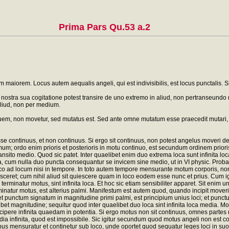
Prima Pars Qu.53 a.2
maiorem. Locus autem aequalis angeli, qui est indivisibilis, est locus punctalis. 
ostra sua cogitatione potest transire de uno extremo in aliud, non pertranseundo m
aliud, non per medium.
quem, non movetur, sed mutatus est. Sed ante omne mutatum esse praecedit mutari, 
se continuus, et non continuus. Si ergo sit continuus, non potest angelus moveri de 
; ordo enim prioris et posterioris in motu continuo, est secundum ordinem prioris e
sito medio. Quod sic patet. Inter quaelibet enim duo extrema loca sunt infinita loca me
, cum nulla duo puncta consequantur se invicem sine medio, ut in VI physic. Probatu
o ad locum nisi in tempore. In toto autem tempore mensurante motum corporis, non e
sceret; cum nihil aliud sit quiescere quam in loco eodem esse nunc et prius. Cum ig
erminatur motus, sint infinita loca. Et hoc sic etiam sensibiliter apparet. Sit eni
terminatur motus, est alterius palmi. Manifestum est autem quod, quando incipit mo
et punctum signatum in magnitudine primi palmi, est principium unius loci; et punc
 qualibet magnitudine; sequitur quod inter quaelibet duo loca sint infinita loca medi
st accipere infinita quaedam in potentia. Si ergo motus non sit continuus, omnes p
a infinita, quod est impossibile. Sic igitur secundum quod motus angeli non est co
 mensuratur et continetur sub loco, unde oportet quod sequatur leges loci in suo 