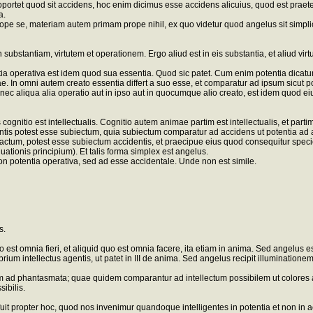
, oportet quod sit accidens, hoc enim dicimus esse accidens alicuius, quod est prae
a.
rope se, materiam autem primam prope nihil, ex quo videtur quod angelus sit simpl
 substantiam, virtutem et operationem. Ergo aliud est in eis substantia, et aliud virtu
tia operativa est idem quod sua essentia. Quod sic patet. Cum enim potentia dicatu
e. In omni autem creato essentia differt a suo esse, et comparatur ad ipsum sicut 
 nec aliqua alia operatio aut in ipso aut in quocumque alio creato, est idem quod ei
ognitio est intellectualis. Cognitio autem animae partim est intellectualis, et partim
is potest esse subiectum, quia subiectum comparatur ad accidens ut potentia ad ac
actum, potest esse subiectum accidentis, et praecipue eius quod consequitur spec
tionis principium). Et talis forma simplex est angelus.
n potentia operativa, sed ad esse accidentale. Unde non est simile.
s.
o est omnia fieri, et aliquid quo est omnia facere, ita etiam in anima. Sed angelus e
ium intellectus agentis, ut patet in III de anima. Sed angelus recipit illuminationem a
nem ad phantasmata; quae quidem comparantur ad intellectum possibilem ut colores a
ibilis.
t propter hoc, quod nos invenimur quandoque intelligentes in potentia et non in act