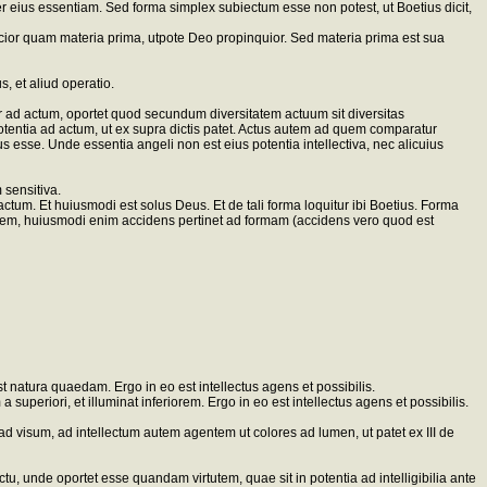
ter eius essentiam. Sed forma simplex subiectum esse non potest, ut Boetius dicit,
icior quam materia prima, utpote Deo propinquior. Sed materia prima est sua
s, et aliud operatio.
r ad actum, oportet quod secundum diversitatem actuum sit diversitas
potentia ad actum, ut ex supra dictis patet. Actus autem ad quem comparatur
us esse. Unde essentia angeli non est eius potentia intellectiva, nec alicuius
 sensitiva.
tum. Et huiusmodi est solus Deus. Et de tali forma loquitur ibi Boetius. Forma
iem, huiusmodi enim accidens pertinet ad formam (accidens vero quod est
st natura quaedam. Ergo in eo est intellectus agens et possibilis.
 superiori, et illuminat inferiorem. Ergo in eo est intellectus agens et possibilis.
d visum, ad intellectum autem agentem ut colores ad lumen, ut patet ex III de
u, unde oportet esse quandam virtutem, quae sit in potentia ad intelligibilia ante