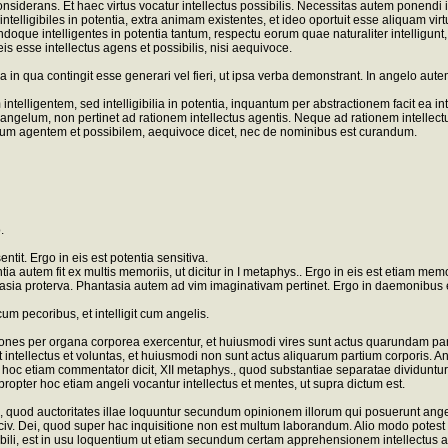
 considerans. Et haec virtus vocatur intellectus possibilis. Necessitas autem ponendi
telligibiles in potentia, extra animam existentes, et ideo oportuit esse aliquam virtute
e intelligentes in potentia tantum, respectu eorum quae naturaliter intelligunt, neque
 eis esse intellectus agens et possibilis, nisi aequivoce.
 in qua contingit esse generari vel fieri, ut ipsa verba demonstrant. In angelo aute
telligentem, sed intelligibilia in potentia, inquantum per abstractionem facit ea int
ngelum, non pertinet ad rationem intellectus agentis. Neque ad rationem intellectus
ctum agentem et possibilem, aequivoce dicet, nec de nominibus est curandum.
.
entit. Ergo in eis est potentia sensitiva.
a autem fit ex multis memoriis, ut dicitur in I metaphys.. Ergo in eis est etiam memo
asia proterva. Phantasia autem ad vim imaginativam pertinet. Ergo in daemonibus e
um pecoribus, et intelligit cum angelis.
s per organa corporea exercentur, et huiusmodi vires sunt actus quarundam partium
tellectus et voluntas, et huiusmodi non sunt actus aliquarum partium corporis. Angel
 hoc etiam commentator dicit, XII metaphys., quod substantiae separatae dividuntur i
t propter hoc etiam angeli vocantur intellectus et mentes, ut supra dictum est.
do, quod auctoritates illae loquuntur secundum opinionem illorum qui posuerunt ang
de civ. Dei, quod super hac inquisitione non est multum laborandum. Alio modo potest 
li, est in usu loquentium ut etiam secundum certam apprehensionem intellectus ali