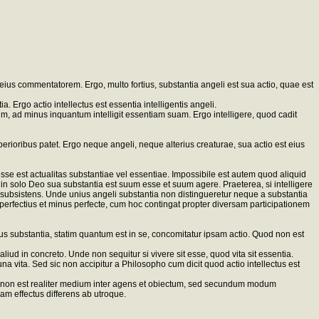
t eius commentatorem. Ergo, multo fortius, substantia angeli est sua actio, quae est
a. Ergo actio intellectus est essentia intelligentis angeli.
m, ad minus inquantum intelligit essentiam suam. Ergo intelligere, quod cadit
perioribus patet. Ergo neque angeli, neque alterius creaturae, sua actio est eius
 esse est actualitas substantiae vel essentiae. Impossibile est autem quod aliquid
 in solo Deo sua substantia est suum esse et suum agere. Praeterea, si intelligere
m subsistens. Unde unius angeli substantia non distingueretur neque a substantia
 perfectius et minus perfecte, cum hoc contingat propter diversam participationem
us substantia, statim quantum est in se, concomitatur ipsam actio. Quod non est
ud in concreto. Unde non sequitur si vivere sit esse, quod vita sit essentia.
a vita. Sed sic non accipitur a Philosopho cum dicit quod actio intellectus est
te, non est realiter medium inter agens et obiectum, sed secundum modum
dam effectus differens ab utroque.