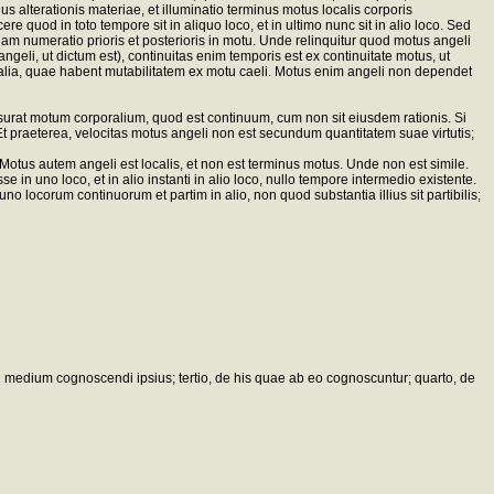
s alterationis materiae, et illuminatio terminus motus localis corporis
e quod in toto tempore sit in aliquo loco, et in ultimo nunc sit in alio loco. Sed
uam numeratio prioris et posterioris in motu. Unde relinquitur quod motus angeli
geli, ut dictum est), continuitas enim temporis est ex continuitate motus, ut
ralia, quae habent mutabilitatem ex motu caeli. Motus enim angeli non dependet
at motum corporalium, quod est continuum, cum non sit eiusdem rationis. Si
 praeterea, velocitas motus angeli non est secundum quantitatem suae virtutis;
Motus autem angeli est localis, et non est terminus motus. Unde non est simile.
n uno loco, et in alio instanti in alio loco, nullo tempore intermedio existente.
o locorum continuorum et partim in alio, non quod substantia illius sit partibilis;
d medium cognoscendi ipsius; tertio, de his quae ab eo cognoscuntur; quarto, de