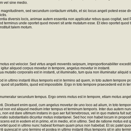
um vel sine medio.
gnitudinem, sed secundum contactum virtutis, et sic locus angeli potest esse divis
ctis.
ia diversis locis, animae autem essentia non applicatur rebus quas cogitat, sed Pot
 terminus unde oportet quod moveri sit ante mutatum esse. Et ideo oportet quod ta
nstituit talem motum.
nto motus est velocior. Sed virtus angeli moventis seipsum, improportionabiliter ex
gitur aliquod corpus movetur in tempore, angelus movetur in instanti.
mutatio corporalis est in instanti, ut illuminatio, tum quia non illuminatur aliquid s
n ultimo instanti illius temporis est in termino ad quem, in toto autem tempore pra
ur quod sit partibilis, quod est impossibile. Ergo in toto tempore praecedenti est in 
s numeratur secundum tempus. Ergo omnis motus est in tempore, etiam motus angeli; 
. Dicebant enim quod, cum angelus movetur de uno loco ad alium, in toto tempore p
icut non est aliquod medium inter tempus et terminum temporis. Inter duo autem nu
is, non est dare ultimum instans in quo aer fuit tenebrosus, vel in quo materia fuit su
eneratio substantialis dicuntur motus instantanei. Sed hoc non habet locum in propos
cens est in eodem et in primo, et in medio, et in ultimo. Sed de ratione motus est q
ortet quod in ultimo nunc habeat formam quam prius non habebat. Et sic patet quod qu
ti quiescat in uno termino et postea in ultimo instanti illius temporis sit in alio ter