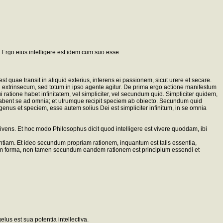
Ergo eius intelligere est idem cum suo esse.
t quae transit in aliquid exterius, inferens ei passionem, sicut urere et secare.
uid extrinsecum, sed totum in ipso agente agitur. De prima ergo actione manifestum
ratione habet infinitatem, vel simpliciter, vel secundum quid. Simpliciter quidem,
e, habent se ad omnia; et utrumque recipit speciem ab obiecto. Secundum quid
enus et speciem, esse autem solius Dei est simpliciter infinitum, in se omnia
vens. Et hoc modo Philosophus dicit quod intelligere est vivere quoddam, ibi
sentiam. Et ideo secundum propriam rationem, inquantum est talis essentia,
 eadem forma, non tamen secundum eandem rationem est principium essendi et
lus est sua potentia intellectiva.