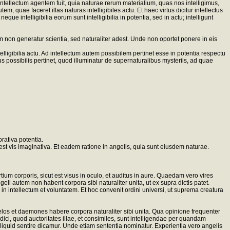
 intellectum agentem fuit, quia naturae rerum materialium, quas nos intelligimus,
m, quae faceret illas naturas intelligibiles actu. Et haec virtus dicitur intellectus
 intelligibilia eorum sunt intelligibilia in potentia, sed in actu; intelligunt
m non generatur scientia, sed naturaliter adest. Unde non oportet ponere in eis
elligibilia actu. Ad intellectum autem possibilem pertinet esse in potentia respectu
 possibilis pertinet, quod illuminatur de supernaturalibus mysteriis, ad quae
rativa potentia.
st vis imaginativa. Et eadem ratione in angelis, quia sunt eiusdem naturae.
 corporis, sicut est visus in oculo, et auditus in aure. Quaedam vero vires
i autem non habent corpora sibi naturaliter unita, ut ex supra dictis patet.
n intellectum et voluntatem. Et hoc convenit ordini universi, ut suprema creatura
elos et daemones habere corpora naturaliter sibi unita. Qua opinione frequenter
dici, quod auctoritates illae, et consimiles, sunt intelligendae per quandam
quid sentire dicamur. Unde etiam sententia nominatur. Experientia vero angelis