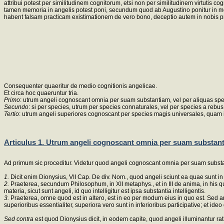
attribui potest per similitudinem cognitorum, etsi non per similitudinem virtutis
tamen memoria in angelis potest poni, secundum quod ab Augustino ponitur in me
habent falsam practicam existimationem de vero bono, deceptio autem in nobis pr
Consequenter quaeritur de medio cognitionis angelicae.
Et circa hoc quaeruntur tria.
Primo
: utrum angeli cognoscant omnia per suam substantiam, vel per aliquas spe
Secundo
: si per species, utrum per species connaturales, vel per species a rebu
Tertio
: utrum angeli superiores cognoscant per species magis universales, quam i
Articulus 1. Utrum angeli cognoscant omnia per suam substan
Ad primum sic proceditur. Videtur quod angeli cognoscant omnia per suam subst
1.
Dicit enim Dionysius, VII Cap. De div. Nom., quod angeli sciunt ea quae sunt 
2.
Praeterea, secundum Philosophum, in XII metaphys., et in III de anima, in his quae 
materia, sicut sunt angeli, id quo intelligitur est ipsa substantia intelligentis.
3.
Praeterea, omne quod est in altero, est in eo per modum eius in quo est. Sed ang
superioribus essentialiter, superiora vero sunt in inferioribus participative; et i
Sed contra
est quod Dionysius dicit, in eodem capite, quod angeli illuminantur r