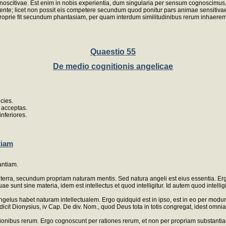
 cognoscitivae. Est enim in nobis experientia, dum singularia per sensum cognoscimu
nte; licet non possit eis competere secundum quod ponitur pars animae sensitivae
oprie fit secundum phantasiam, per quam interdum similitudinibus rerum inhaeremus 
Quaestio 55
De medio cognitionis angelicae
cies.
s acceptas.
nferiores.
tiam
antiam.
in terra, secundum propriam naturam mentis. Sed natura angeli est eius essentia. E
sunt sine materia, idem est intellectus et quod intelligitur. Id autem quod intelligitu
elus habet naturam intellectualem. Ergo quidquid est in ipso, est in eo per modum i
deo dicit Dionysius, iv Cap. De div. Nom., quod Deus tota in totis congregat, idest o
ationibus rerum. Ergo cognoscunt per rationes rerum, et non per propriam substanti