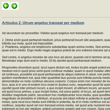
Articulus 2. Utrum angelus transeat per medium
Ad secundum sic proceditur. Videtur quod angelus non transeat per medium.
1.
Omne enim quod pertransit medium, prius pertransit locum sibi aequalem, quam 
infinita suo motu, quod est impossibile.
2.
Praeterea, angelus est simplicioris substantiae quam anima nostra. Sed anima n
quae est in medio. Ergo multo magis angelus potest de uno extremo transire ad 
Sed contra,
si angelus movetur de uno loco ad alium, quando est in termino ad 
Movebatur ergo dum erat in medio. Et ita oportet quod pertranseat medium.
Respondeo
dicendum quod, sicut supra dictum est, motus localis angeli potest es
medium est in quod prius venit quod continue mutatur, quam in quod mutatur ultimum
sit continuus, possibile est quod pertranseat de aliquo extremo in aliud, non pertran
quidem manifestum est, quia inter quaelibet duo puncta sunt infinita puncta media
demonstratur ex motu continuo alicuius corporis. Corpus enim non movetur de loc
loco, quia si in uno et eodem loco esset in duobus nunc, sequeretur quod ibi quie
oportet quod inter primum locum, a quo incipit moveri, et ultimum locum, ad quem t
est quod locus primus, a quo incipit motus, est unius palmi; et locus, ad quem 
dividitur magnitudo palmi, secundum hoc multiplicantur loca media, quia quodlib
magnitudo sit divisibilis in infinitum, et puncta sint etiam infinita in potentia in
motus, quia sicut loca media sunt infinita in potentia, ita et in motu continuo e
continuo, sequitur quod vel non transeat omnia media, vel quod actu numeret medi
extremum et non per medium, potest convenire angelo sed non corpori. Quia corpus