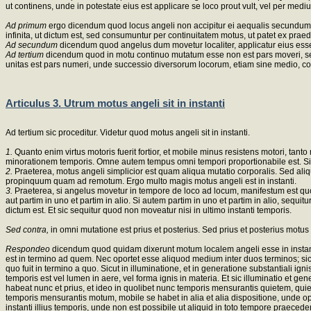
ut continens, unde in potestate eius est applicare se loco prout vult, vel per medi
Ad primum
ergo dicendum quod locus angeli non accipitur ei aequalis secundum ma
infinita, ut dictum est, sed consumuntur per continuitatem motus, ut patet ex praedi
Ad secundum
dicendum quod angelus dum movetur localiter, applicatur eius essent
Ad tertium
dicendum quod in motu continuo mutatum esse non est pars moveri, sed
unitas est pars numeri, unde successio diversorum locorum, etiam sine medio, co
Articulus 3. Utrum motus angeli sit in instanti
Ad tertium sic proceditur. Videtur quod motus angeli sit in instanti.
1.
Quanto enim virtus motoris fuerit fortior, et mobile minus resistens motori, ta
minorationem temporis. Omne autem tempus omni tempori proportionabile est. Si i
2.
Praeterea, motus angeli simplicior est quam aliqua mutatio corporalis. Sed aliqua 
propinquum quam ad remotum. Ergo multo magis motus angeli est in instanti.
3.
Praeterea, si angelus movetur in tempore de loco ad locum, manifestum est quod i
aut partim in uno et partim in alio. Si autem partim in uno et partim in alio, sequit
dictum est. Et sic sequitur quod non moveatur nisi in ultimo instanti temporis.
Sed contra,
in omni mutatione est prius et posterius. Sed prius et posterius motu
Respondeo
dicendum quod quidam dixerunt motum localem angeli esse in instanti
est in termino ad quem. Nec oportet esse aliquod medium inter duos terminos; s
quo fuit in termino a quo. Sicut in illuminatione, et in generatione substantiali ign
temporis est vel lumen in aere, vel forma ignis in materia. Et sic illuminatio et g
habeat nunc et prius, et ideo in quolibet nunc temporis mensurantis quietem, quies
temporis mensurantis motum, mobile se habet in alia et alia dispositione, unde op
instanti illius temporis, unde non est possibile ut aliquid in toto tempore praeceden