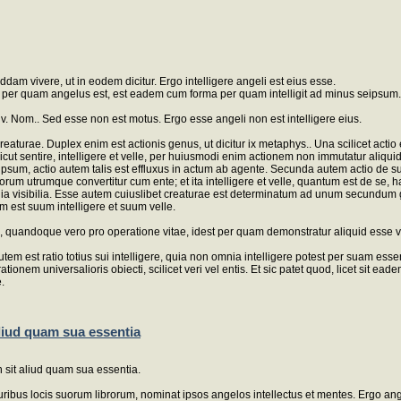
oddam vivere, ut in eodem dicitur. Ergo intelligere angeli est eius esse.
a per quam angelus est, est eadem cum forma per quam intelligit ad minus seipsum. 
div. Nom.. Sed esse non est motus. Ergo esse angeli non est intelligere eius.
aturae. Duplex enim est actionis genus, ut dicitur ix metaphys.. Una scilicet actio es
sicut sentire, intelligere et velle, per huiusmodi enim actionem non immutatur aliq
psum, actio autem talis est effluxus in actum ab agente. Secunda autem actio de sui 
quorum utrumque convertitur cum ente; et ita intelligere et velle, quantum est de s
nia visibilia. Esse autem cuiuslibet creaturae est determinatum ad unum secundum g
 est suum intelligere et suum velle.
quandoque vero pro operatione vitae, idest per quam demonstratur aliquid esse vi
utem est ratio totius sui intelligere, quia non omnia intelligere potest per suam es
ionem universalioris obiecti, scilicet veri vel entis. Et sic patet quod, licet sit
.
 aliud quam sua essentia
on sit aliud quam sua essentia.
ribus locis suorum librorum, nominat ipsos angelos intellectus et mentes. Ergo ange