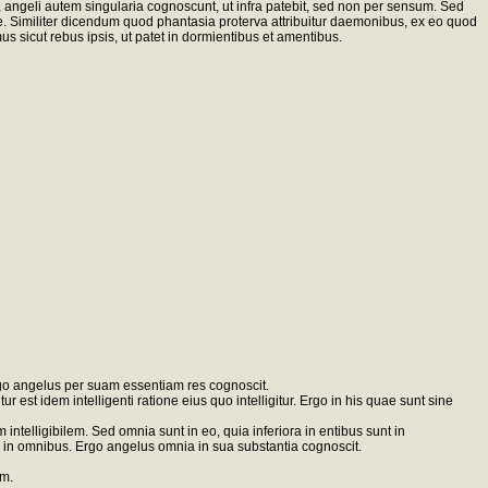
s, angeli autem singularia cognoscunt, ut infra patebit, sed non per sensum. Sed
. Similiter dicendum quod phantasia proterva attribuitur daemonibus, ex eo quod
sicut rebus ipsis, ut patet in dormientibus et amentibus.
rgo angelus per suam essentiam res cognoscit.
r est idem intelligenti ratione eius quo intelligitur. Ergo in his quae sunt sine
ntelligibilem. Sed omnia sunt in eo, quia inferiora in entibus sunt in
mnia in omnibus. Ergo angelus omnia in sua substantia cognoscit.
am.