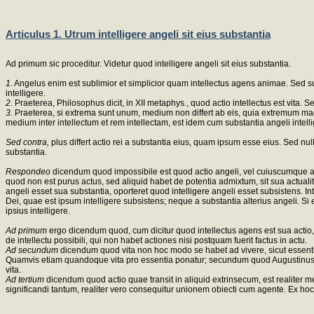
Articulus 1. Utrum intelligere angeli sit eius substantia
Ad primum sic proceditur. Videtur quod intelligere angeli sit eius substantia.
1.
Angelus enim est sublimior et simplicior quam intellectus agens animae. Sed subst
intelligere.
2.
Praeterea, Philosophus dicit, in XII metaphys., quod actio intellectus est vita. Sed
3.
Praeterea, si extrema sunt unum, medium non differt ab eis, quia extremum magi
medium inter intellectum et rem intellectam, est idem cum substantia angeli intelli
Sed contra,
plus differt actio rei a substantia eius, quam ipsum esse eius. Sed nu
substantia.
Respondeo
dicendum quod impossibile est quod actio angeli, vel cuiuscumque alter
quod non est purus actus, sed aliquid habet de potentia admixtum, sit sua actuali
angeli esset sua substantia, oporteret quod intelligere angeli esset subsistens. 
Dei, quae est ipsum intelligere subsistens; neque a substantia alterius angeli. S
ipsius intelligere.
Ad primum
ergo dicendum quod, cum dicitur quod intellectus agens est sua actio,
de intellectu possibili, qui non habet actiones nisi postquam fuerit factus in actu.
Ad secundum
dicendum quod vita non hoc modo se habet ad vivere, sicut essentia 
Quamvis etiam quandoque vita pro essentia ponatur; secundum quod Augustinus dicit,
vita.
Ad tertium
dicendum quod actio quae transit in aliquid extrinsecum, est realite
significandi tantum, realiter vero consequitur unionem obiecti cum agente. Ex hoc 