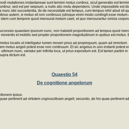
modi mutationes instantaneae sunt termini motus continui, sicut generatio est terminu
ontinui, sed est per seipsum, a nullo alio motu dependens. Unde impossibile est dicer
a nunc sibi succedentia, ibi de necessitate est tempus, cum tempus nihil aliud sit q
ntinuo autem, si motus sit non continuus (utroque enim modo contingit esse motum an
n est idem cum tempore quod mensurat motum caeli, et quo mensurantur omnia corpo
 successio quaedam ipsorum nunc, non habebit proportionem ad tempus quod mensur
 moventis et mobilis sed propter proportionem magnitudinum in quibus est motus. Et
n motus localis ut intelligatur lumen moveri prius ad propinquum, quam ad remotum. 
motus angeli potest esse non continuum. Et sic angelus in uno instanti potest esse i
imum nunc, variatur per infinita loca, ut prius expositum est. Est tamen partim in un
supra dictum est.
Quaestio 54
De cognitione angelorum
itionem ipsius.
quae pertinent ad virtutem cognoscitivam angeli; secundo, de his quae pertinent a