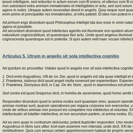
ipsum intelligere, sed reducitur in actum eorum cum fit sciens, et ulterius cum fit
non subsistunt extra animam immateriales et intelligibiles in actu, sed sunt solum in
agens in nobis. Utraque autem necessitas deest in angelis. Quia neque sunt quandoqu
enim primo et principaliter res immateriales, ut infra patebit. Et ideo non potest in
Ad primum
ergo dicendum quod Philosophus intelligit ista duo esse in omni natura
agens et possibile.
Ad secundum
dicendum quod intellectus agentis est illuminare non quidem alium in
naturalium cognoscibilium, et quandoque fieri actu. Unde quod angelus illuminat a
cognoscenda quandoque est in potentia. Si quis autem velit haec vocare intelle
Articulus 5. Utrum in angelis sit sola intellectiva cognitio
Ad quintum sic proceditur. Videtur quod in angelis non sit sola intellectiva cognitio
1.
Dicit enim Augustinus, VIII de civ. Dei, quod in angelis est vita quae intelligit et s
2.
Praeterea, isidorus dicit quod angeli multa noverunt per experientiam. Experienti
3.
Praeterea, Dionysius dicit, iv Cap. De div. Nom., quod in daemonibus est phant
Sed contra
est quod Gregorius dicit, in homilia de ascensione, quod homo sentit c
Respondeo
dicendum quod in anima nostra sunt quaedam vires, quarum operatione
animae nostrae sunt, quarum operationes per organa corporea non exercentur, ut in
Unde de viribus animae non possunt eis competere nisi intellectus et voluntas. Et
intellectualis sit totaliter intellectiva; et non secundum partem, ut anima nostra. E
Ad ea
vero quae in contrarium obiiciuntur, potest dupliciter responderi. Uno mo
Augustinus in libris suis utitur, licet eam asserere non intendat, unde dicit, XXI 
similitudinem. Quia cum sensus certam apprehensionem habeat de proprio sensibi