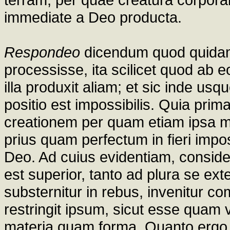
immediate a Deo producta.
Respondeo
dicendum quod quidam
processisse, ita scilicet quod ab 
illa produxit aliam; et sic inde u
positio est impossibilis. Quia prim
creationem per quam etiam ipsa ma
prius quam perfectum in fieri impos
Deo. Ad cuius evidentiam, consid
est superior, tanto ad plura se e
substernitur in rebus, invenitur 
restringit ipsum, sicut esse quam v
materia quam forma. Quanto ergo a