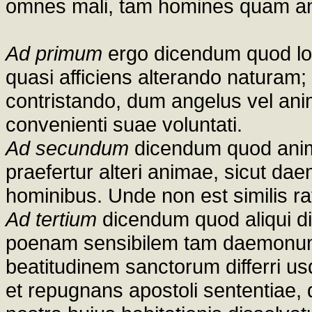
omnes mali, tam homines quam angel
Ad primum
ergo dicendum quod lo
quasi afficiens alterando naturam;
contristando, dum angelus vel ani
convenienti suae voluntati.
Ad secundum
dicendum quod ani
praefertur alteri animae, sicut da
hominibus. Unde non est similis rat
Ad tertium
dicendum quod aliqui dix
poenam sensibilem tam daemonum 
beatitudinem sanctorum differri us
et repugnans apostoli sententiae, qu