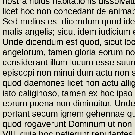
nostra huius habitationis dissolva
licet hoc non concedant de anim
Sed melius est dicendum quod ide
malis angelis; sicut idem iudicium
Unde dicendum est quod, sicut locu
angelorum, tamen gloria eorum no
considerant illum locum esse su
episcopi non minui dum actu non se
quod daemones licet non actu allig
isto caliginoso, tamen ex hoc ipso 
eorum poena non diminuitur. Unde 
portant secum ignem gehennae qu
quod rogaverunt Dominum ut non mi
VIII, quia hoc petierunt reputantes