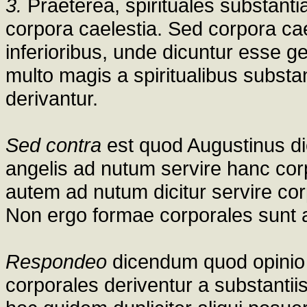
3.
Praeterea, spirituales substant
corpora caelestia. Sed corpora cae
inferioribus, unde dicuntur esse g
multo magis a spiritualibus substa
derivantur.
Sed contra
est quod Augustinus dic
angelis ad nutum servire hanc cor
autem ad nutum dicitur servire cor
Non ergo formae corporales sunt a
Respondeo
dicendum quod opinio
corporales deriventur a substantii