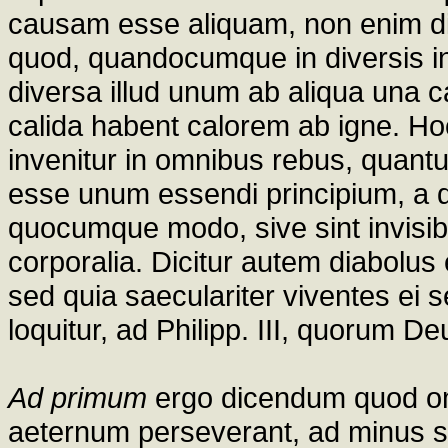
causam esse aliquam, non enim di
quod, quandocumque in diversis inv
diversa illud unum ab aliqua una c
calida habent calorem ab igne. H
invenitur in omnibus rebus, quan
esse unum essendi principium, a
quocumque modo, sive sint invisibilia
corporalia. Dicitur autem diabolus
sed quia saeculariter viventes ei 
loquitur, ad Philipp. III, quorum De
Ad primum
ergo dicendum quod om
aeternum perseverant, ad minus 