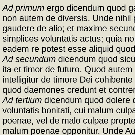
Ad primum
ergo dicendum quod ga
non autem de diversis. Unde nihil 
gaudere de alio; et maxime secun
simplices voluntatis actus; quia no
eadem re potest esse aliquid quod
Ad secundum
dicendum quod sicut
ita et timor de futuro. Quod autem d
intelligitur de timore Dei cohibent
quod daemones credunt et contre
Ad tertium
dicendum quod dolere d
voluntatis bonitati, cui malum cul
poenae, vel de malo culpae propter
malum poenae opponitur. Unde Augu