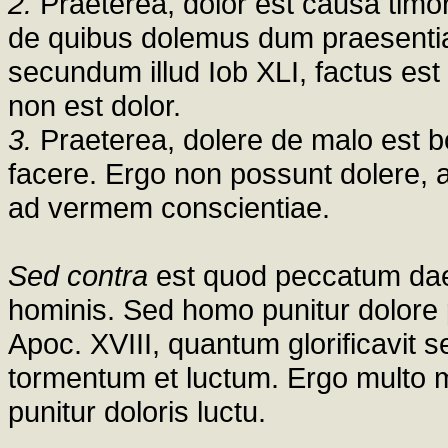
2.
Praeterea, dolor est causa timo
de quibus dolemus dum praesentia
secundum illud Iob XLI, factus est
non est dolor.
3.
Praeterea, dolere de malo est
facere. Ergo non possunt dolere, 
ad vermem conscientiae.
Sed contra
est quod peccatum da
hominis. Sed homo punitur dolore 
Apoc. XVIII, quantum glorificavit se 
tormentum et luctum. Ergo multo ma
punitur doloris luctu.