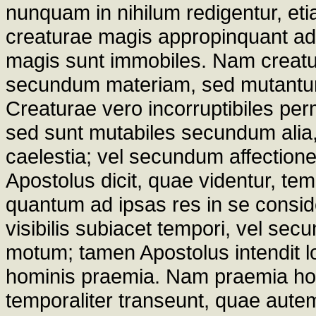
nunquam in nihilum redigentur, etia
creaturae magis appropinquant ad
magis sunt immobiles. Nam creatu
secundum materiam, sed mutantu
Creaturae vero incorruptibiles p
sed sunt mutabiles secundum alia
caelestia; vel secundum affectione
Apostolus dicit, quae videntur, tem
quantum ad ipsas res in se consi
visibilis subiacet tempori, vel 
motum; tamen Apostolus intendit l
hominis praemia. Nam praemia homin
temporaliter transeunt, quae autem