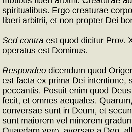
motibus liberi arbitrii. Creaturae 
spiritualibus. Ergo creaturae corp
liberi arbitrii, et non propter Dei b
Sed contra
est quod dicitur Prov.
operatus est Dominus.
Respondeo
dicendum quod Origen
est facta ex prima Dei intentione,
peccantis. Posuit enim quod Deus a
fecit, et omnes aequales. Quarum, 
conversae sunt in Deum, et secun
sunt maiorem vel minorem gradum,
Quaedam vero, aversae a Deo, alli