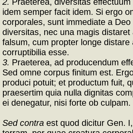
2.
Praeterea, diversitas effectuum
idem semper facit idem. Si ergo o
corporales, sunt immediate a Deo p
diversitas, nec una magis distare
falsum, cum propter longe distar
corruptibilia esse.
3.
Praeterea, ad producendum effectu
Sed omne corpus finitum est. Ergo p
produci potuit; et productum fuit, q
praesertim quia nulla dignitas c
ei denegatur, nisi forte ob culpam.
Sed contra
est quod dicitur Gen. I
terram, per quae creatura corporalis