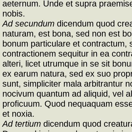
aeternum. Unde et supra praemise
nobis.
Ad secundum
dicendum quod crea
naturam, est bona, sed non est b
bonum particulare et contractum,
contractionem sequitur in ea cont
alteri, licet utrumque in se sit b
ex earum natura, sed ex suo pro
sunt, simpliciter mala arbitrantur
nocivum quantum ad aliquid, vel al
proficuum. Quod nequaquam esset
et noxia.
Ad tertium
dicendum quod creatura