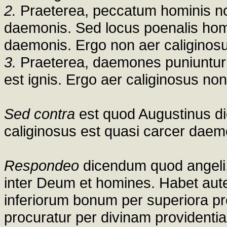
2.
Praeterea, peccatum hominis n
daemonis. Sed locus poenalis homi
daemonis. Ergo non aer caliginos
3.
Praeterea, daemones puniuntur p
est ignis. Ergo aer caliginosus 
Sed contra
est quod Augustinus dici
caliginosus est quasi carcer daem
Respondeo
dicendum quod angeli
inter Deum et homines. Habet aute
inferiorum bonum per superiora pr
procuratur per divinam providentia