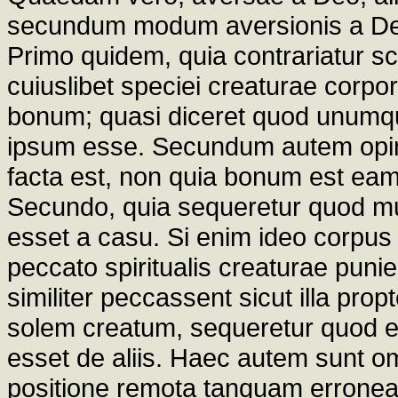
secundum modum aversionis a Deo
Primo quidem, quia contrariatur sc
cuiuslibet speciei creaturae corpor
bonum; quasi diceret quod unumq
ipsum esse. Secundum autem opini
facta est, non quia bonum est eam 
Secundo, quia sequeretur quod mun
esset a casu. Si enim ideo corpus s
peccato spiritualis creaturae punie
similiter peccassent sicut illa pr
solem creatum, sequeretur quod e
esset de aliis. Haec autem sunt o
positione remota tanquam errone