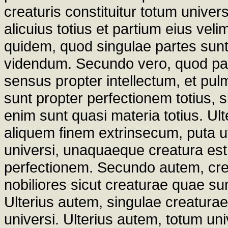
creaturis constituitur totum unive
alicuius totius et partium eius ve
quidem, quod singulae partes sunt
videndum. Secundo vero, quod pars 
sensus propter intellectum, et pul
sunt propter perfectionem totius, 
enim sunt quasi materia totius. Ul
aliquem finem extrinsecum, puta ut 
universi, unaquaeque creatura es
perfectionem. Secundo autem, crea
nobiliores sicut creaturae quae s
Ulterius autem, singulae creaturae
universi. Ulterius autem, totum un