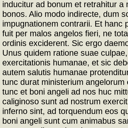
inducitur ad bonum et retrahitur a 
bonos. Alio modo indirecte, dum sc
impugnationem contrarii. Et hanc
fuit per malos angelos fieri, ne tota
ordinis exciderent. Sic ergo daem
Unus quidem ratione suae culpae, e
exercitationis humanae, et sic debe
autem salutis humanae protenditur
tunc durat ministerium angelorum
tunc et boni angeli ad nos huc mit
caliginoso sunt ad nostrum exercit
inferno sint, ad torquendum eos qu
boni angeli sunt cum animabus sanc