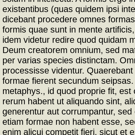
existentibus (quas quidem ipsi int
dicebant procedere omnes formas q
formis quae sunt in mente artificis
idem videtur redire quod quidam m
Deum creatorem omnium, sed mate
per varias species distinctam. O
processisse videntur. Quaerebant
formae fierent secundum seipsas. S
metaphys., id quod proprie fit, es
rerum habent ut aliquando sint, a
generentur aut corrumpantur, sed c
etiam formae non habent esse, se
enim alicui competit fieri, sicut et 