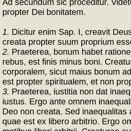
Ad secundum sic proceditur. Videtu
propter Dei bonitatem.
1.
Dicitur enim Sap. I, creavit De
creata propter suum proprium esse
2.
Praeterea, bonum habet rationem
rebus, est finis minus boni. Creat
corporalem, sicut maius bonum ad
est propter spiritualem, et non pro
3.
Praeterea, iustitia non dat inae
iustus. Ergo ante omnem inaequali
Deo non creata. Sed inaequalitas 
quae est ex libero arbitrio. Ergo o