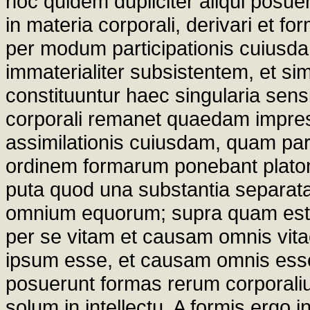
hoc quidem dupliciter aliqui posue
in materia corporali, derivari et fo
per modum participationis cuiu
immaterialiter subsistentem, et simi
constituuntur haec singularia sens
corporali remanet quaedam impress
assimilationis cuiusdam, quam pa
ordinem formarum ponebant platon
puta quod una substantia separat
omnium equorum; supra quam est 
per se vitam et causam omnis vit
ipsum esse, et causam omnis esse
posuerunt formas rerum corporaliu
solum in intellectu. A formis ergo i