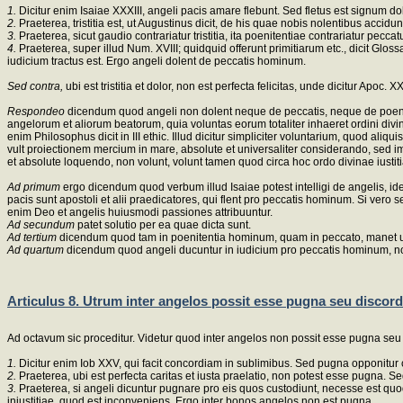
1.
Dicitur enim Isaiae XXXIII, angeli pacis amare flebunt. Sed fletus est signum dol
2.
Praeterea, tristitia est, ut Augustinus dicit, de his quae nobis nolentibus accidu
3.
Praeterea, sicut gaudio contrariatur tristitia, ita poenitentiae contrariatur pe
4.
Praeterea, super illud Num. XVIII; quidquid offerunt primitiarum etc., dicit Gloss
iudicium tractus est. Ergo angeli dolent de peccatis hominum.
Sed contra,
ubi est tristitia et dolor, non est perfecta felicitas, unde dicitur Apoc
Respondeo
dicendum quod angeli non dolent neque de peccatis, neque de poenis h
angelorum et aliorum beatorum, quia voluntas eorum totaliter inhaeret ordini divinae 
enim Philosophus dicit in III ethic. Illud dicitur simpliciter voluntarium, quod al
vult proiectionem mercium in mare, absolute et universaliter considerando, sed im
et absolute loquendo, non volunt, volunt tamen quod circa hoc ordo divinae iust
Ad primum
ergo dicendum quod verbum illud Isaiae potest intelligi de angelis, i
pacis sunt apostoli et alii praedicatores, qui flent pro peccatis hominum. Si v
enim Deo et angelis huiusmodi passiones attribuuntur.
Ad secundum
patet solutio per ea quae dicta sunt.
Ad tertium
dicendum quod tam in poenitentia hominum, quam in peccato, manet una r
Ad quartum
dicendum quod angeli ducuntur in iudicium pro peccatis hominum, n
Articulus 8. Utrum inter angelos possit esse pugna seu discord
Ad octavum sic proceditur. Videtur quod inter angelos non possit esse pugna seu 
1.
Dicitur enim Iob XXV, qui facit concordiam in sublimibus. Sed pugna opponitur
2.
Praeterea, ubi est perfecta caritas et iusta praelatio, non potest esse pugna. S
3.
Praeterea, si angeli dicuntur pugnare pro eis quos custodiunt, necesse est quod
iniustitiae, quod est inconveniens. Ergo inter bonos angelos non est pugna.