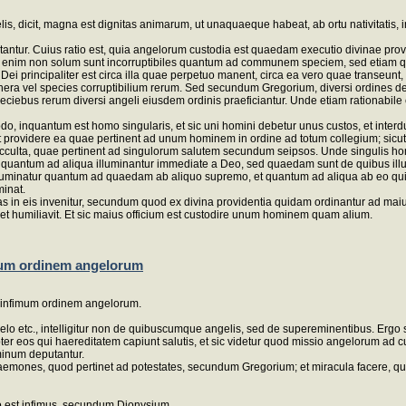
lis, dicit, magna est dignitas animarum, ut unaquaeque habeat, ab ortu nativitatis
ntur. Cuius ratio est, quia angelorum custodia est quaedam executio divinae provi
omines enim non solum sunt incorruptibiles quantum ad communem speciem, sed etiam
Dei principaliter est circa illa quae perpetuo manent, circa ea vero quae transeunt,
nera vel species corruptibilium rerum. Sed secundum Gregorium, diversi ordines d
peciebus rerum diversi angeli eiusdem ordinis praeficiantur. Unde etiam rationabile
do, inquantum est homo singularis, et sic uni homini debetur unus custos, et inter
et providere ea quae pertinent ad unum hominem in ordine ad totum collegium; sicut s
cculta, quae pertinent ad singulorum salutem secundum seipsos. Unde singulis hom
 quantum ad aliqua illuminantur immediate a Deo, sed quaedam sunt de quibus illu
lluminatur quantum ad quaedam ab aliquo supremo, et quantum ad aliqua ab eo qui im
minat.
in eis invenitur, secundum quod ex divina providentia quidam ordinantur ad maius,
it et humiliavit. Et sic maius officium est custodire unum hominem quam alium.
imum ordinem angelorum
ad infimum ordinem angelorum.
aelo etc., intelligitur non de quibuscumque angelis, sed de supereminentibus. Erg
opter eos qui haereditatem capiunt salutis, et sic videtur quod missio angelorum a
minum deputantur.
nes, quod pertinet ad potestates, secundum Gregorium; et miracula facere, quod pe
o est infimus, secundum Dionysium.