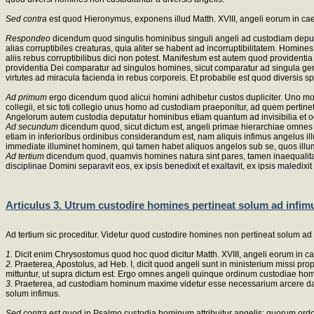
Sed contra
est quod Hieronymus, exponens illud Matth. XVIII, angeli eorum in cae
Respondeo
dicendum quod singulis hominibus singuli angeli ad custodiam deputa
alias corruptibiles creaturas, quia aliter se habent ad incorruptibilitatem. H
aliis rebus corruptibilibus dici non potest. Manifestum est autem quod providentia 
providentia Dei comparatur ad singulos homines, sicut comparatur ad singula ge
virtutes ad miracula facienda in rebus corporeis. Et probabile est quod diversis s
Ad primum
ergo dicendum quod alicui homini adhibetur custos dupliciter. Uno mo
collegii, et sic toti collegio unus homo ad custodiam praeponitur, ad quem pertin
Angelorum autem custodia deputatur hominibus etiam quantum ad invisibilia et o
Ad secundum
dicendum quod, sicut dictum est, angeli primae hierarchiae omnes
etiam in inferioribus ordinibus considerandum est, nam aliquis infimus angelus i
immediate illuminet hominem, qui tamen habet aliquos angelos sub se, quos illu
Ad tertium
dicendum quod, quamvis homines natura sint pares, tamen inaequalitas 
disciplinae Domini separavit eos, ex ipsis benedixit et exaltavit, ex ipsis maledix
Articulus 3. Utrum custodire homines pertineat solum ad inf
Ad tertium sic proceditur. Videtur quod custodire homines non pertineat solum 
1.
Dicit enim Chrysostomus quod hoc quod dicitur Matth. XVIII, angeli eorum in c
2.
Praeterea, Apostolus, ad Heb. I, dicit quod angeli sunt in ministerium missi pr
mittuntur, ut supra dictum est. Ergo omnes angeli quinque ordinum custodiae ho
3.
Praeterea, ad custodiam hominum maxime videtur esse necessarium arcere daemo
solum infimus.
Sed contra
est quod in Psalmo custodia hominum attribuitur angelis; quorum ord