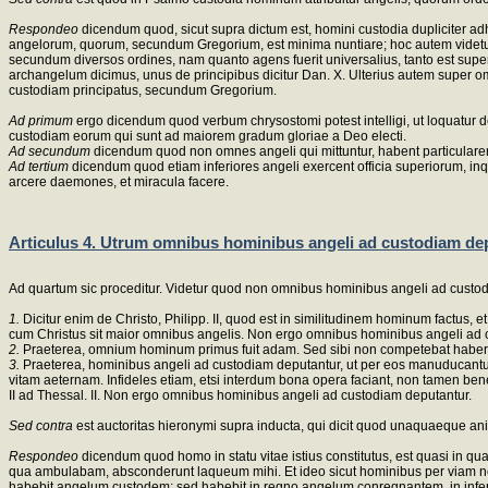
Respondeo
dicendum quod, sicut supra dictum est, homini custodia dupliciter ad
angelorum, quorum, secundum Gregorium, est minima nuntiare; hoc autem videtur e
secundum diversos ordines, nam quanto agens fuerit universalius, tanto est superi
archangelum dicimus, unus de principibus dicitur Dan. X. Ulterius autem super o
custodiam principatus, secundum Gregorium.
Ad primum
ergo dicendum quod verbum chrysostomi potest intelligi, ut loquatur de
custodiam eorum qui sunt ad maiorem gradum gloriae a Deo electi.
Ad secundum
dicendum quod non omnes angeli qui mittuntur, habent particulare
Ad tertium
dicendum quod etiam inferiores angeli exercent officia superiorum, inq
arcere daemones, et miracula facere.
Articulus 4. Utrum omnibus hominibus angeli ad custodiam de
Ad quartum sic proceditur. Videtur quod non omnibus hominibus angeli ad custo
1.
Dicitur enim de Christo, Philipp. II, quod est in similitudinem hominum factus
cum Christus sit maior omnibus angelis. Non ergo omnibus hominibus angeli ad 
2.
Praeterea, omnium hominum primus fuit adam. Sed sibi non competebat habere a
3.
Praeterea, hominibus angeli ad custodiam deputantur, ut per eos manuducant
vitam aeternam. Infideles etiam, etsi interdum bona opera faciant, non tamen bene f
II ad Thessal. II. Non ergo omnibus hominibus angeli ad custodiam deputantur.
Sed contra
est auctoritas hieronymi supra inducta, qui dicit quod unaquaeque 
Respondeo
dicendum quod homo in statu vitae istius constitutus, est quasi in qu
qua ambulabam, absconderunt laqueum mihi. Et ideo sicut hominibus per viam non
habebit angelum custodem; sed habebit in regno angelum conregnantem, in in