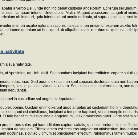
tur a verbo Dei, unde non indigebat custodia angelorum. Et iterum secundum anima
ister, tanquam inferior. Unde dicitur Matth. IV, quod accesserunt angeli et minist
culum ab interiori, quia interius erant omnia ordinata, ut supra dictum est, sed im
rivantur interiori auxilio naturalis rationis; ita etiam non privantur exteriori auxili
tur tamen quantum ad hoc, quod ab aliquibus malis retrahuntur, quibus et sibi ip
et.
 nativitate
m a sua nativitate.
utis, ut Apostolus, ad Heb. dicit. Sed homines incipiunt haereditatem capere saluti
 modum doctrinae. Sed pueri mox nati non sunt capaces doctrinae, quia non habent
mpore, sicut et post nativitatem ex utero. Sed cum sunt in materno utero, non deput
diam deputantur.
is, habet in custodiam sui angelum deputatum.
duplex opinio. Quidam enim dixerunt quod angelus ad custodiam homini deputatur a
us ex eo quod est christianus, incipiunt a tempore baptismi; sicut perceptio euchar
t. Et tale beneficium est custodia angelorum, ut ex praemissis patet. Unde statim 
propter eos solos qui haereditatem capiunt salutis, si consideretur ultimus effectus
ucantur ad salutem. Efficax tamen est circa eos angelorum ministerium, inquantum a
m doctrinae, sicut ad ultimum et principalem effectum. Nihilominus tamen multos al