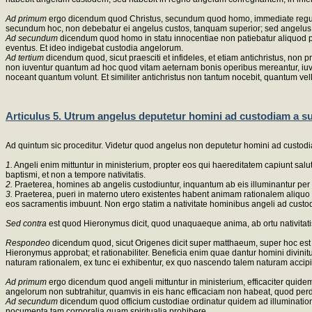
Ad primum
ergo dicendum quod Christus, secundum quod homo, immediate regulaba
secundum hoc, non debebatur ei angelus custos, tanquam superior; sed angelus min
Ad secundum
dicendum quod homo in statu innocentiae non patiebatur aliquod peri
eventus. Et ideo indigebat custodia angelorum.
Ad tertium
dicendum quod, sicut praesciti et infideles, et etiam antichristus, non p
non iuventur quantum ad hoc quod vitam aeternam bonis operibus mereantur, iuvan
noceant quantum volunt. Et similiter antichristus non tantum nocebit, quantum vell
Articulus 5. Utrum angelus deputetur homini ad custodiam a sua
Ad quintum sic proceditur. Videtur quod angelus non deputetur homini ad custodia
1.
Angeli enim mittuntur in ministerium, propter eos qui haereditatem capiunt sal
baptismi, et non a tempore nativitatis.
2.
Praeterea, homines ab angelis custodiuntur, inquantum ab eis illuminantur per
3.
Praeterea, pueri in materno utero existentes habent animam rationalem aliquo te
eos sacramentis imbuunt. Non ergo statim a nativitate hominibus angeli ad custo
Sed contra
est quod Hieronymus dicit, quod unaquaeque anima, ab ortu nativitat
Respondeo
dicendum quod, sicut Origenes dicit super matthaeum, super hoc est 
Hieronymus approbat; et rationabiliter. Beneficia enim quae dantur homini divinit
naturam rationalem, ex tunc ei exhibentur, ex quo nascendo talem naturam accipi
Ad primum
ergo dicendum quod angeli mittuntur in ministerium, efficaciter quidem 
angelorum non subtrahitur, quamvis in eis hanc efficaciam non habeat, quod perd
Ad secundum
dicendum quod officium custodiae ordinatur quidem ad illuminatione
nocumenta tam corporalia quam spiritualia prohibere.