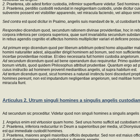
2.
Praeterea, ubi adest fortior custodia, infirmior superfluere videtur. Sed homi
3.
Praeterea, perditio custoditi redundat in negligentiam custodis, unde dicitur cu
subvenire possent vel visibiliter apparendo, vel miracula faciendo, vel aliquo s
Sed contra
est quod dicitur in Psalmo, angelis suis mandavit de te, ut custodiant te
Respondeo
dicendum quod, secundum rationem divinae providentiae, hoc in rebus o
corpora inferiora per corpora superiora, quae sunt invariabilia secundum substa
in rebus agendis cognitio et affectus hominis multipliciter variari et deficere p
Ad primum
ergo dicendum quod per liberum arbitrium potest homo aliqualiter malum 
homini naturaliter adest, aliqualiter dirigit hominem ad bonum, sed non sufficienter
incertae providentiae nostrae. Et ideo necessaria fuit homini custodia angelorum.
Ad secundum
dicendum quod ad bene operandum duo requiruntur. Primo quidem, q
bonum virtutis, quod quidem Philosophus attribuit prudentiae. Quantum ergo ad 
cuius instructio ad hominem provenit mediantibus angelis, ut supra habitum est.
Ad tertium
dicendum quod, sicut homines a naturali instinctu boni discedunt prop
homines pereunt, non est imputandum negligentiae angelorum, sed malitiae homin
miracula fiunt.
Articulus 2. Utrum singuli homines a singulis angelis custodia
Ad secundum sic proceditur. Videtur quod non singuli homines a singulis angelis 
1.
Angelus enim est virtuosior quam homo. Sed unus homo sufficit ad custodiam
2.
Praeterea, inferiora reducuntur in Deum a superioribus per media, ut Dionysius
est qui immediate custodit homines.
3.
Praeterea, maiores angeli maioribus officiis deputantur. Sed non est maius 
quod diversi homines non custodiantur a diversis angelis.