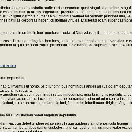
hibetur. Uno modo custodia particularis, secundum quod singulis hominibus singuli 
sse minimum in officiis angelorum, procurare ea quae ad unius hominis tantum salu
us. Sic igitur custodia humanae multitudinis pertinet ad ordinem principatuum, vel
mnes naturas corporeas habent custodiam virtutes. Et ulterius etiam super daemone
 supremis in ordine infimo angelorum, quia, ut Dionysius dicit, in quolibet ordine 
m custodiam super singulos homines; sed quidam ordines habent universalem custo
uantum aliquid de dono eorum participant, et se habent ad superiores sicut executo
putentur
diam deputentur.
, et habitu inventus ut homo. Si igitur omnibus hominibus angeli ad custodiam depu
custodiam deputantur.
ngelum custodem, ad minus in statu innocentiae, quia tunc nullis periculis angus
ur ad vitam aeternam, et incitentur ad bene operandum, et muniantur contra insu
aciunt, quia non recta intentione faciunt, fides enim intentionem dirigit, ut Augusti
anima ad sui custodiam habet angelum deputatum.
adam via, qua debet tendere ad patriam. In qua quidem via multa pericula homini immi
 tutam ambulantibus dantur custodes, ita et cuilibet homini, quandiu viator est, 
ferno daemonem punientem.