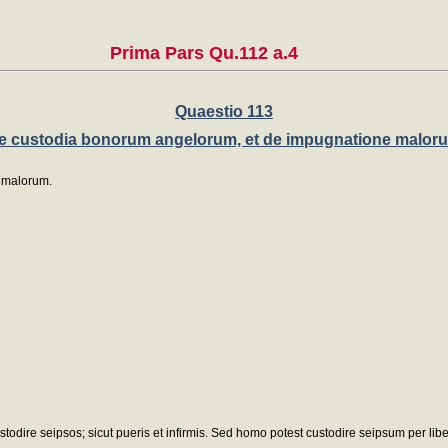
Prima Pars Qu.112 a.4
Quaestio 113
e custodia bonorum angelorum, et de impugnatione malor
 malorum.
odire seipsos; sicut pueris et infirmis. Sed homo potest custodire seipsum per libe