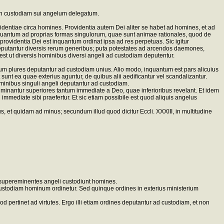
, in custodiam sui angelum delegatum.
dentiae circa homines. Providentia autem Dei aliter se habet ad homines, et ad
 quantum ad proprias formas singulorum, quae sunt animae rationales, quod de
 providentia Dei est inquantum ordinat ipsa ad res perpetuas. Sic igitur
eputantur diversis rerum generibus; puta potestates ad arcendos daemones,
 est ut diversis hominibus diversi angeli ad custodiam deputentur.
dum plures deputantur ad custodiam unius. Alio modo, inquantum est pars alicuius
unt ea quae exterius aguntur, de quibus alii aedificantur vel scandalizantur.
inibus singuli angeli deputantur ad custodiam.
minantur superiores tantum immediate a Deo, quae inferioribus revelant. Et idem
mediate sibi praefertur. Et sic etiam possibile est quod aliquis angelus
 et quidam ad minus; secundum illud quod dicitur Eccli. XXXIII, in multitudine
o supereminentes angeli custodiunt homines.
d custodiam hominum ordinetur. Sed quinque ordines in exterius ministerium
rtinet ad virtutes. Ergo illi etiam ordines deputantur ad custodiam, et non