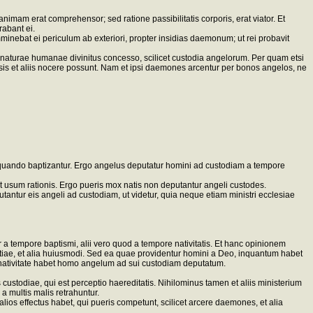
m erat comprehensor; sed ratione passibilitatis corporis, erat viator. Et
rabant ei.
minebat ei periculum ab exteriori, propter insidias daemonum; ut rei probavit
o toti naturae humanae divinitus concesso, scilicet custodia angelorum. Per quam etsi
sis et aliis nocere possunt. Nam et ipsi daemones arcentur per bonos angelos, ne
s, quando baptizantur. Ergo angelus deputatur homini ad custodiam a tempore
 usum rationis. Ergo pueris mox natis non deputantur angeli custodes.
antur eis angeli ad custodiam, ut videtur, quia neque etiam ministri ecclesiae
 tempore baptismi, alii vero quod a tempore nativitatis. Et hanc opinionem
istiae, et alia huiusmodi. Sed ea quae providentur homini a Deo, inquantum habet
a nativitate habet homo angelum ad sui custodiam deputatum.
 custodiae, qui est perceptio haereditatis. Nihilominus tamen et aliis ministerium
 multis malis retrahuntur.
ios effectus habet, qui pueris competunt, scilicet arcere daemones, et alia