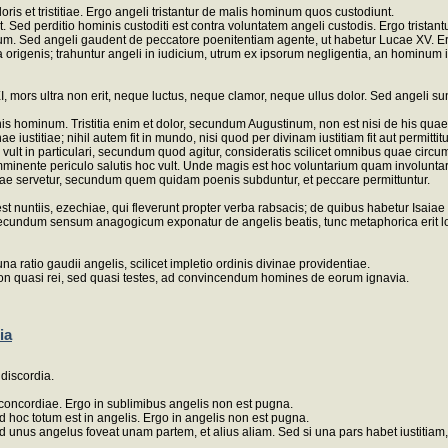
oris et tristitiae. Ergo angeli tristantur de malis hominum quos custodiunt.
nt. Sed perditio hominis custoditi est contra voluntatem angeli custodis. Ergo trista
ccatum. Sed angeli gaudent de peccatore poenitentiam agente, ut habetur Lucae XV. Er
a origenis; trahuntur angeli in iudicium, utrum ex ipsorum negligentia, an hominum ig
. XXI, mors ultra non erit, neque luctus, neque clamor, neque ullus dolor. Sed angeli su
ominum. Tristitia enim et dolor, secundum Augustinum, non est nisi de his quae con
iustitiae; nihil autem fit in mundo, nisi quod per divinam iustitiam fit aut permittit
iquis vult in particulari, secundum quod agitur, consideratis scilicet omnibus quae ci
minente periculo salutis hoc vult. Unde magis est hoc voluntarium quam involuntariu
itiae servetur, secundum quem quidam poenis subduntur, et peccare permittuntur.
dest nuntiis, ezechiae, qui fleverunt propter verba rabsacis; de quibus habetur Is
ero secundum sensum anagogicum exponatur de angelis beatis, tunc metaphorica erit 
atio gaudii angelis, scilicet impletio ordinis divinae providentiae.
on quasi rei, sed quasi testes, ad convincendum homines de eorum ignavia.
ia
discordia.
 concordiae. Ergo in sublimibus angelis non est pugna.
ed hoc totum est in angelis. Ergo in angelis non est pugna.
 unus angelus foveat unam partem, et alius aliam. Sed si una pars habet iustitiam, 