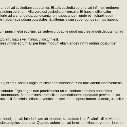
angeli ad custodiam deputantur. Et talis custodia pertinet ad infimum ordinem
tem pertinent. Alia vero est custodia universalis. Et haec multiplicatur
 forte ad archangelos, qui dicuntur principes angeli, unde et michael, quem
s habent custodiam potestates. Et ulterius etiam super bonos spiritus habent
sunt primi, medii et ultimi. Est autem probabile quod maiores angeli deputentur ad
diam, magis vel minus, ut dictum est.
res virtutis eorum. Et per hunc modum etiam angeli infimi ordinis possunt et
tantur, etiam Christus angelum custodem habuisset. Sed hoc videtur inconveniens,
tiabatur. Ergo angeli non praeficiuntur ad custodiam omnibus hominibus.
ltus daemonum. Sed homines praesciti ad damnationem, nunquam perveniunt ad
nus dicit. Antichristi etiam adventus erit secundum operationem satanae, ut dicitur
nent, tum ab interiori, tum ab exteriori; secundum illud Psalmi cxli, in via hac
custos angelus deputatur. Quando autem iam ad terminum viae pervenerit, iam non