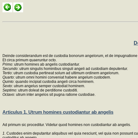
D
Deinde considerandum est de custodia bonorum angelorum, et de impugnatione
Et circa primum quaeruntur octo.
Primo
: utrum homines ab angelis custodiantur.
Secundo
: utrum singulis hominibus singuli angeli ad custodiam deputentur.
Tertio
: utrum custodia pertineat solum ad ultimum ordinem angelorum.
Quarto
: utrum omni homini conveniat habere angelum custodem.
Quinto
: quando incipiat custodia angeli circa hominem.
Sexto
: utrum angelus semper custodiat hominem.
Septimo
: utrum doleat de perditione custoditi.
Octavo
: utrum inter angelos sit pugna ratione custodiae.
Articulus 1. Utrum homines custodiantur ab angelis
Ad primum sic proceditur. Videtur quod homines non custodiantur ab angelis.
1.
Custodes enim deputantur aliquibus vel quia nesciunt, vel quia non possunt cust
custoditur ab angelo.