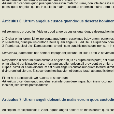
Ad tertium
dicendum quod puer quandiu est in materno utero, non totaliter est a m
potest quod angelus qui est in custodia matris, custodiat prolem in matris utero e
Articulus 6. Utrum angelus custos quandoque deserat hominem
Ad sextum sic proceditur. Videtur quod angelus custos quandoque deserat homin
1.
Dicitur enim Ierem. LI, ex persona angelorum, curavimus babylonem, et non est
2.
Praeterea, principalius custodit Deus quam angelus. Sed Deus aliquando homi
3.
Praeterea, sicut dicit Damascenus, angeli, cum sunt hic nobiscum, non sunt in 
Sed contra,
daemones nos semper impugnant; secundum illud I petri V, adversari
Respondeo
dicendum quod custodia angelorum, ut ex supra dictis patet, est qua
enim aliquid participat de esse, intantum subditur universali providentiae enti
culpae. Similiter etiam dicendum est quod angelus custos nunquam totaliter dimitt
divinorum iudiciorum. Et secundum hoc babylon et domus Israel ab angelis dereli
Et per hoc patet solutio
ad primum
et secundum.
Ad tertium
dicendum quod angelus, etsi interdum derelinquat hominem loco, non 
localem, sed statim potest adesse.
Articulus 7. Utrum angeli doleant de malis eorum quos custodi
Ad septimum sic proceditur. Videtur quod angeli doleant de malis eorum quos cus