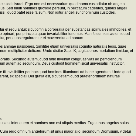
i custodit Israel. Ergo non est necessarium quod homo custodiatur ab angelo.
a eius. Sed multi homines quotidie pereunt, in peccatum cadentes, quibus angeli
issi, quod patet esse falsum. Non igitur angeli sunt hominum custodes.
 et regulantur; sicut omnia corporalia per substantias spirituales immobiles, et
 opinari, per principia quae invariabiliter tenemus. Manifestum est autem quod
entur, per quos regularentur et moverentur ad bonum.
es animae passiones. Similiter etiam universalis cognitio naturalis legis, quae
nem multipliciter deficere. Unde dicitur Sap. IX, cogitationes mortalium timidae, et
oralis. Secundo autem, quod ratio inveniat congruas vias ad perficiendum
tum autem ad secundum, Deus custodit hominem sicut universalis instructor,
e fit invisibiliter per hoc quod homines illuminant ad bene agendum. Unde quod
t, ex speciali Dei gratia est, sicut etiam quod praeter ordinem naturae
e.
elus est inter quem et homines non est aliquis medius. Ergo unus angelus solus
. Cum ergo omnium angelorum sit unus maior alio, secundum Dionysium, videtur