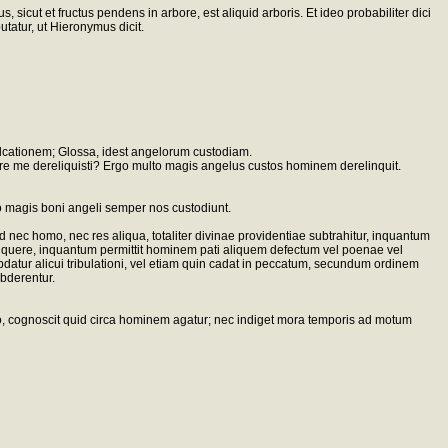
cut et fructus pendens in arbore, est aliquid arboris. Et ideo probabiliter dici
tatur, ut Hieronymus dicit.
ulcationem; Glossa, idest angelorum custodiam.
e me dereliquisti? Ergo multo magis angelus custos hominem derelinquit.
o magis boni angeli semper nos custodiunt.
nec homo, nec res aliqua, totaliter divinae providentiae subtrahitur, inquantum
inquere, inquantum permittit hominem pati aliquem defectum vel poenae vel
bdatur alicui tribulationi, vel etiam quin cadat in peccatum, secundum ordinem
bderentur.
, cognoscit quid circa hominem agatur; nec indiget mora temporis ad motum