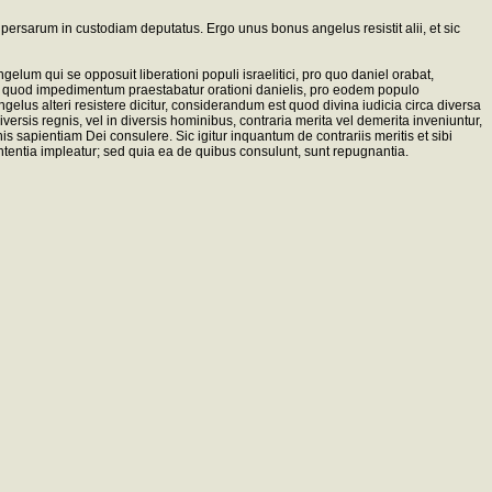
 persarum in custodiam deputatus. Ergo unus bonus angelus resistit alii, et sic
 qui se opposuit liberationi populi israelitici, pro quo daniel orabat,
er quod impedimentum praestabatur orationi danielis, pro eodem populo
elus alteri resistere dicitur, considerandum est quod divina iudicia circa diversa
sis regnis, vel in diversis hominibus, contraria merita vel demerita inveniuntur,
sapientiam Dei consulere. Sic igitur inquantum de contrariis meritis et sibi
tentia impleatur; sed quia ea de quibus consulunt, sunt repugnantia.