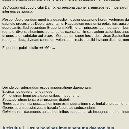
Sed contra
est quod dicitur Dan. X, ex persona gabrielis, princeps regni persarum
inter eos est pugna.
Respondeo
dicendum quod ista quaestio movetur occasione horum verborum danie
gabriele preces eius Deo praesentante. Haec autem resistentia potuit fieri, qu
deprecantis. Sed secundum Gregorium, XVII moral., princeps regni persarum bonus a
regna et diversos homines, per angelos exercentur. In suis autem actionibus ange
ut unus alteri subdatur aut praesit. Quid autem super hoc ordo divinae Sapientia
repugnantibus, divinam consulunt voluntatem, resistere sibi invicem dicuntur, no
Et per hoc patet solutio
ad obiecta.
Deinde considerandum est de impugnatione daemonum.
Et circa hoc quaeruntur quinque.
Primo
: utrum homines a daemonibus impugnentur.
Secundo
: utrum tentare sit proprium diaboli.
Tertio
: utrum omnia peccata hominum ex impugnatione sive tentatione daemonum
Quarto
: utrum possint vera miracula facere ad seducendum.
Quinto
: utrum daemones qui ab hominibus superantur, ab impugnatione hominum
Articulus 1. Utrum homines impugnentur a daemonibus