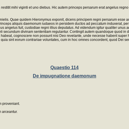
 restitit mihi viginti et uno diebus. Hic autem princeps persarum erat angelus regno
lis. Quae quidem Hieronymus exponit, dicens principem regni persarum esse angelum
ia princeps aliquis daemonum iudaeos in persidem ductos ad peccatum induxerat, p
ngelus fuit, custodiae regni illius deputatus. Ad videndum igitur qualiter unus ang
li secundum divinam sententiam regulantur. Contingit autem quandoque quod in diver
e habeat, cognoscere non possunt nisi Deo revelante, unde necesse habent super his 
n quia sint eorum contrariae voluntates, cum in hoc omnes concordent, quod Dei sen
Quaestio 114
De impugnatione daemonum
 proveniant.
 arceantur.