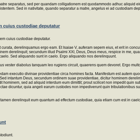
atre separatus, sed per quandam colligationem est quodammodo adhuc aliquid eius, si
xistentem. Sed in nativitate, quando separatur a matre, angelus ei ad custodiam depu
 cuius custodiae deputatur
em cuius custodiae deputatur.
 curata, derelinquamus ergo eam. Et Isaiae V, auferam sepem eius, et erit in conc
nem derelinquit; secundum illud Psalmi XXI, Deus, Deus meus, respice in me, quar
caelo. Sed aliquando sunt in caelo. Ergo aliquando nos derelinquunt.
us vester diabolus tanquam leo rugiens circuit, quaerens quem devoret. Ergo mult
edam executio divinae providentiae circa homines facta. Manifestum est autem quod 
um. Sed intantum Deus, secundum ordinem suae providentiae, dicitur hominem derel
it hominem, sed ad aliquid interdum eum dimittit; prout scilicet non impedit quin su
ctae dicuntur, quia angeli earum custodes non impediverunt quin tribulationibus su
tamen derelinquit eum quantum ad effectum custodiae, quia etiam cum est in caelo
unt
todiunt.