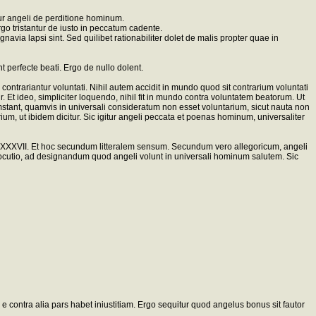
ntur angeli de perditione hominum.
go tristantur de iusto in peccatum cadente.
navia lapsi sint. Sed quilibet rationabiliter dolet de malis propter quae in
nt perfecte beati. Ergo de nullo dolent.
trariantur voluntati. Nihil autem accidit in mundo quod sit contrarium voluntati
ur. Et ideo, simpliciter loquendo, nihil fit in mundo contra voluntatem beatorum. Ut
rcumstant, quamvis in universali consideratum non esset voluntarium, sicut nauta non
m, ut ibidem dicitur. Sic igitur angeli peccata et poenas hominum, universaliter
aiae XXXVII. Et hoc secundum litteralem sensum. Secundum vero allegoricum, angeli
locutio, ad designandum quod angeli volunt in universali hominum salutem. Sic
e contra alia pars habet iniustitiam. Ergo sequitur quod angelus bonus sit fautor