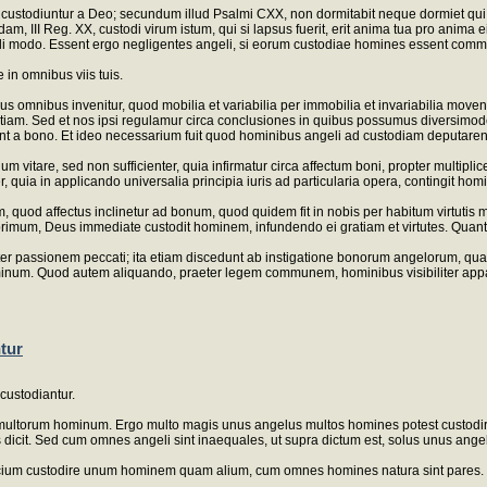
nes custodiuntur a Deo; secundum illud Psalmi CXX, non dormitabit neque dormiet qu
idam, III Reg. XX, custodi virum istum, qui si lapsus fuerit, erit anima tua pro anim
imili modo. Essent ergo negligentes angeli, si eorum custodiae homines essent comm
 in omnibus viis tuis.
mnibus invenitur, quod mobilia et variabilia per immobilia et invariabilia moventur
ntiam. Sed et nos ipsi regulamur circa conclusiones in quibus possumus diversimode
ossunt a bono. Et ideo necessarium fuit quod hominibus angeli ad custodiam deputar
vitare, sed non sufficienter, quia infirmatur circa affectum boni, propter multiplic
, quia in applicando universalia principia iuris ad particularia opera, contingit homi
uod affectus inclinetur ad bonum, quod quidem fit in nobis per habitum virtutis m
primum, Deus immediate custodit hominem, infundendo ei gratiam et virtutes. Quan
ter passionem peccati; ita etiam discedunt ab instigatione bonorum angelorum, qua
um. Quod autem aliquando, praeter legem communem, hominibus visibiliter apparen
ntur
custodiantur.
 multorum hominum. Ergo multo magis unus angelus multos homines potest custodir
 dicit. Sed cum omnes angeli sint inaequales, ut supra dictum est, solus unus ang
officium custodire unum hominem quam alium, cum omnes homines natura sint pares