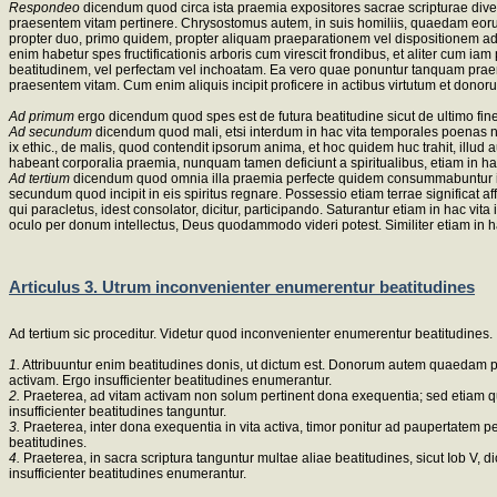
Respondeo
dicendum quod circa ista praemia expositores sacrae scripturae dive
praesentem vitam pertinere. Chrysostomus autem, in suis homiliis, quaedam eoru
propter duo, primo quidem, propter aliquam praeparationem vel dispositionem ad f
enim habetur spes fructificationis arboris cum virescit frondibus, et aliter cum i
beatitudinem, vel perfectam vel inchoatam. Ea vero quae ponuntur tanquam praemia, p
praesentem vitam. Cum enim aliquis incipit proficere in actibus virtutum et donor
Ad primum
ergo dicendum quod spes est de futura beatitudine sicut de ultimo fine
Ad secundum
dicendum quod mali, etsi interdum in hac vita temporales poenas non p
ix ethic., de malis, quod contendit ipsorum anima, et hoc quidem huc trahit, illud
habeant corporalia praemia, nunquam tamen deficiunt a spiritualibus, etiam in hac
Ad tertium
dicendum quod omnia illa praemia perfecte quidem consummabuntur in vi
secundum quod incipit in eis spiritus regnare. Possessio etiam terrae significat a
qui paracletus, idest consolator, dicitur, participando. Saturantur etiam in hac vi
oculo per donum intellectus, Deus quodammodo videri potest. Similiter etiam in hac
Articulus 3. Utrum inconvenienter enumerentur beatitudines
Ad tertium sic proceditur. Videtur quod inconvenienter enumerentur beatitudines.
1.
Attribuuntur enim beatitudines donis, ut dictum est. Donorum autem quaedam pert
activam. Ergo insufficienter beatitudines enumerantur.
2.
Praeterea, ad vitam activam non solum pertinent dona exequentia; sed etiam quae
insufficienter beatitudines tanguntur.
3.
Praeterea, inter dona exequentia in vita activa, timor ponitur ad paupertatem pe
beatitudines.
4.
Praeterea, in sacra scriptura tanguntur multae aliae beatitudines, sicut Iob V, dic
insufficienter beatitudines enumerantur.