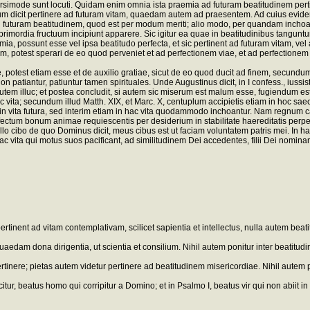
rsimode sunt locuti. Quidam enim omnia ista praemia ad futuram beatitudinem pertin
m dicit pertinere ad futuram vitam, quaedam autem ad praesentem. Ad cuius eviden
uturam beatitudinem, quod est per modum meriti; alio modo, per quandam inchoatione
am primordia fructuum incipiunt apparere. Sic igitur ea quae in beatitudinibus tang
ossunt esse vel ipsa beatitudo perfecta, et sic pertinent ad futuram vitam, vel aliqu
um, potest sperari de eo quod perveniet et ad perfectionem viae, et ad perfectionem 
, potest etiam esse et de auxilio gratiae, sicut de eo quod ducit ad finem, secundu
atiantur, patiuntur tamen spirituales. Unde Augustinus dicit, in I confess., iussisti,
 autem illuc; et postea concludit, si autem sic miserum est malum esse, fugiendum est
 vita; secundum illud Matth. XIX, et Marc. X, centuplum accipietis etiam in hoc sae
ta futura, sed interim etiam in hac vita quodammodo inchoantur. Nam regnum caelor
ffectum bonum animae requiescentis per desiderium in stabilitate haereditatis perpe
ta illo cibo de quo Dominus dicit, meus cibus est ut faciam voluntatem patris mei. In
 vita qui motus suos pacificant, ad similitudinem Dei accedentes, filii Dei nominan
inent ad vitam contemplativam, scilicet sapientia et intellectus, nulla autem beati
dam dona dirigentia, ut scientia et consilium. Nihil autem ponitur inter beatitudine
rtinere; pietas autem videtur pertinere ad beatitudinem misericordiae. Nihil autem p
itur, beatus homo qui corripitur a Domino; et in Psalmo I, beatus vir qui non abiit in 