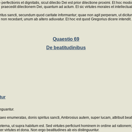
rfectionis et dignitatis, sicut dilectio Dei est prior dilectione proximi. Et hoc modo
ximi praecedit dilectionem Dei, quantum ad actum. Et sic virtutes morales et intell
us sancti, secundum quod caritate informantur; quae non agit perperam, ut dicitur I ad
 non recedant, unum ab altero adiuvatur. Et hoc est quod Gregorius dicere intendit.
Quaestio 69
De beatitudinibus
tur
inguantur.
haeo enumeratas, donis spiritus sancti, Ambrosius autem, super lucam, attribuit bea
aeterna, ut supra habitum est. Sed virtutes perficiunt hominem in ordine ad rationem
r virtutes et dona. Non ergo beatitudines ab eis distinguuntur.