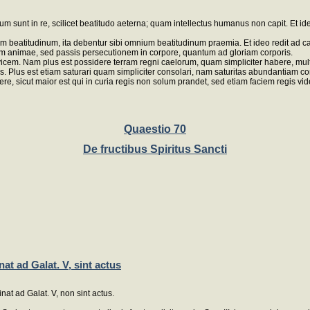
 sunt in re, scilicet beatitudo aeterna; quam intellectus humanus non capit. Et id
beatitudinum, ita debentur sibi omnium beatitudinum praemia. Et ideo redit ad cap
m animae, sed passis persecutionem in corpore, quantum ad gloriam corporis.
m. Nam plus est possidere terram regni caelorum, quam simpliciter habere, multa
lus est etiam saturari quam simpliciter consolari, nam saturitas abundantiam conso
re, sicut maior est qui in curia regis non solum prandet, sed etiam faciem regis vi
Quaestio 70
De fructibus Spiritus Sancti
at ad Galat. V, sint actus
nat ad Galat. V, non sint actus.