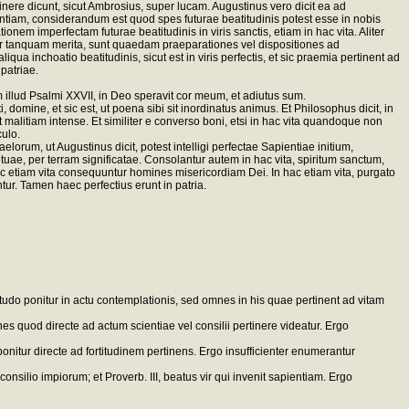
ere dicunt, sicut Ambrosius, super lucam. Augustinus vero dicit ea ad
tiam, considerandum est quod spes futurae beatitudinis potest esse in nobis
m imperfectam futurae beatitudinis in viris sanctis, etiam in hac vita. Aliter
untur tanquam merita, sunt quaedam praeparationes vel dispositiones ad
a inchoatio beatitudinis, sicut est in viris perfectis, et sic praemia pertinent ad
patriae.
m illud Psalmi XXVII, in Deo speravit cor meum, et adiutus sum.
 domine, et sic est, ut poena sibi sit inordinatus animus. Et Philosophus dicit, in
 malitiam intense. Et similiter e converso boni, etsi in hac vita quandoque non
culo.
um, ut Augustinus dicit, potest intelligi perfectae Sapientiae initium,
tuae, per terram significatae. Consolantur autem in hac vita, spiritum sanctum,
 hac etiam vita consequuntur homines misericordiam Dei. In hac etiam vita, purgato
tur. Tamen haec perfectius erunt in patria.
tudo ponitur in actu contemplationis, sed omnes in his quae pertinent ad vitam
s quod directe ad actum scientiae vel consilii pertinere videatur. Ergo
onitur directe ad fortitudinem pertinens. Ergo insufficienter enumerantur
consilio impiorum; et Proverb. III, beatus vir qui invenit sapientiam. Ergo