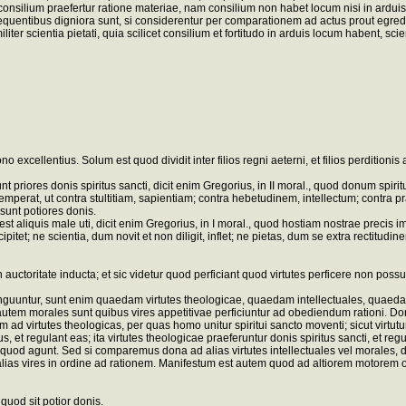
consilium praefertur ratione materiae, nam consilium non habet locum nisi in arduis, u
uentibus digniora sunt, si considerentur per comparationem ad actus prout egrediun
imiliter scientia pietati, quia scilicet consilium et fortitudo in arduis locum habent,
o excellentius. Solum est quod dividit inter filios regni aeterni, et filios perditioni
nt priores donis spiritus sancti, dicit enim Gregorius, in II moral., quod donum spirit
perat, ut contra stultitiam, sapientiam; contra hebetudinem, intellectum; contra pr
sunt potiores donis.
est aliquis male uti, dicit enim Gregorius, in I moral., quod hostiam nostrae precis im
itet; ne scientia, dum novit et non diligit, inflet; ne pietas, dum se extra rectitudin
 auctoritate inducta; et sic videtur quod perficiant quod virtutes perficere non possu
distinguuntur, sunt enim quaedam virtutes theologicae, quaedam intellectuales, qu
utes autem morales sunt quibus vires appetitivae perficiuntur ad obediendum rationi
virtutes theologicas, per quas homo unitur spiritui sancto moventi; sicut virtutum m
s, et regulant eas; ita virtutes theologicae praeferuntur donis spiritus sancti, et r
omne quod agunt. Sed si comparemus dona ad alias virtutes intellectuales vel morales,
alias vires in ordine ad rationem. Manifestum est autem quod ad altiorem motorem 
uod sit potior donis.