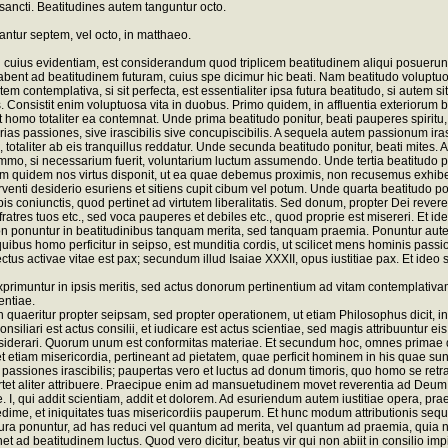
ancti. Beatitudines autem tanguntur octo.
antur septem, vel octo, in matthaeo.
uius evidentiam, est considerandum quod triplicem beatitudinem aliqui posuerunt,
ent ad beatitudinem futuram, cuius spe dicimur hic beati. Nam beatitudo voluptuosa,
tem contemplativa, si sit perfecta, est essentialiter ipsa futura beatitudo, si aute
sistit enim voluptuosa vita in duobus. Primo quidem, in affluentia exteriorum bon
cet homo totaliter ea contemnat. Unde prima beatitudo ponitur, beati pauperes spiri
ias passiones, sive irascibilis sive concupiscibilis. A sequela autem passionum irasc
taliter ab eis tranquillus reddatur. Unde secunda beatitudo ponitur, beati mites. 
immo, si necessarium fuerit, voluntarium luctum assumendo. Unde tertia beatitudo poni
rimum quidem nos virtus disponit, ut ea quae debemus proximis, non recusemus exh
ferventi desiderio esuriens et sitiens cupit cibum vel potum. Unde quarta beatitudo pon
bis coniunctis, quod pertinet ad virtutem liberalitatis. Sed donum, propter Dei reve
atres tuos etc., sed voca pauperes et debiles etc., quod proprie est misereri. Et i
deo non ponuntur in beatitudinibus tanquam merita, sed tanquam praemia. Ponuntur au
quibus homo perficitur in seipso, est munditia cordis, ut scilicet mens hominis pas
us activae vitae est pax; secundum illud Isaiae XXXII, opus iustitiae pax. Et ideo se
rimuntur in ipsis meritis, sed actus donorum pertinentium ad vitam contemplativa
entiae.
quaeritur propter seipsam, sed propter operationem, ut etiam Philosophus dicit, in I
nsiliari est actus consilii, et iudicare est actus scientiae, sed magis attribuuntur eis
iderari. Quorum unum est conformitas materiae. Et secundum hoc, omnes primae quin
e, et etiam misericordia, pertineant ad pietatem, quae perficit hominem in his quae s
ca passiones irascibilis; paupertas vero et luctus ad donum timoris, quo homo se ret
ortet aliter attribuere. Praecipue enim ad mansuetudinem movet reverentia ad Deum
, qui addit scientiam, addit et dolorem. Ad esuriendum autem iustitiae opera, pra
ime, et iniquitates tuas misericordiis pauperum. Et hunc modum attributionis sequi
ra ponuntur, ad has reduci vel quantum ad merita, vel quantum ad praemia, quia n
et ad beatitudinem luctus. Quod vero dicitur, beatus vir qui non abiit in consilio imp