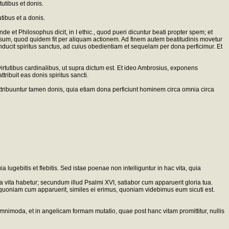
tutibus et donis.
tibus et a donis.
e et Philosophus dicit, in I ethic., quod pueri dicuntur beati propter spem; et
ipsum, quod quidem fit per aliquam actionem. Ad finem autem beatitudinis movetur
nducit spiritus sanctus, ad cuius obedientiam et sequelam per dona perficimur. Et
irtutibus cardinalibus, ut supra dictum est. Et ideo Ambrosius, exponens
tribuit eas donis spiritus sancti.
 attribuuntur tamen donis, quia etiam dona perficiunt hominem circa omnia circa
lugebitis et flebitis. Sed istae poenae non intelliguntur in hac vita, quia
ra vita habetur; secundum illud Psalmi XVI, satiabor cum apparuerit gloria tua.
mus quoniam cum apparuerit, similes ei erimus, quoniam videbimus eum sicuti est.
omnimoda, et in angelicam formam mutatio, quae post hanc vitam promittitur, nullis