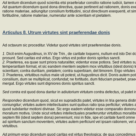
Ad tertium
dicendum quod scientia etsi praeferatur consilio ratione iudicii, tamen 
Ad quartum
dicendum quod dona directiva, quae pertinent ad rationem, donis exeq
ratione materiae, adiungitur consilium fortitudini, sicut directivum exequenti, et s
fortitudine, ratione materiae, numeratur ante scientiam et pietatem.
Articulus 8. Utrum virtutes sint praeferendae donis
Ad octavum sic proceditur. Videtur quod virtutes sint praeferendae donis.
1.
Dicit enim Augustinus, in XV de Trin., de caritate loquens, nullum est isto Dei don
prosunt. Sed caritas est virtus. Ergo virtus est potior donis spiritus sancti.
2.
Praeterea, ea quae sunt priora naturaliter, videntur esse potiora. Sed virtutes su
temperantiam format, et sic eandem mentem septem mox virtutibus (idest donis) tem
scientiam; contra duritiam, pietatem; contra superbiam, det timorem. Ergo virtutes 
3.
Praeterea, virtutibus nullus male uti potest, ut Augustinus dicit. Donis autem pot
consilium, dum se multiplicat, confundat; ne fortitudo, dum fiduciam praebet, praecip
mergat. Ergo virtutes sunt digniores donis spiritus sancti.
Sed contra
est quod dona dantur in adiutorium virtutum contra defectus, ut patet in
Respondeo
dicendum quod, sicut ex supradictis patet, virtutes in tria genera 
coniungitur; virtutes autem intellectuales sunt quibus ratio ipsa perficitur; virt
quod subdantur motioni divinae. Sic ergo eadem videtur esse comparatio donorum ad 
moralium motiva. Unde sicut virtutes intellectuales praeferuntur virtutibus moralibu
septem filii (idest septem dona) perveniunt, nisi in fide, spe et caritate fuerit 
ad spiritum sanctum moventem, virtutes autem perficiunt vel ipsam rationem, vel 
virtutibus.
Ad primum
ergo dicendum quod caritas est virtus theologica; de qua concedimus q