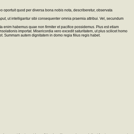
eo oportuit quod per diversa bona nobis nota, describeretur, observata
ut, ut intelligantur sibi consequenter omnia praemia attribui. Vel, secundum
 enim habemus quae non firmiter et pacifice possidemus. Plus est etiam
lationis importat. Misericordia vero excedit saturitatem, ut plus scilicet homo
det. Summam autem dignitatem in domo regia filius regis habet.