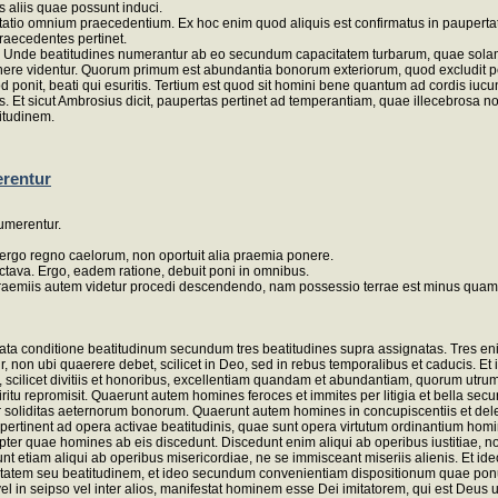
 aliis quae possunt induci.
io omnium praecedentium. Ex hoc enim quod aliquis est confirmatus in paupertate sp
aecedentes pertinet.
. Unde beatitudines numerantur ab eo secundum capacitatem turbarum, quae sola
inere videntur. Quorum primum est abundantia bonorum exteriorum, quod excludit 
 ponit, beati qui esuritis. Tertium est quod sit homini bene quantum ad cordis iucundi
. Et sicut Ambrosius dicit, paupertas pertinet ad temperantiam, quae illecebrosa non 
titudinem.
erentur
umerentur.
 ergo regno caelorum, non oportuit alia praemia ponere.
ctava. Ergo, eadem ratione, debuit poni in omnibus.
In praemiis autem videtur procedi descendendo, nam possessio terrae est minus qu
ta conditione beatitudinum secundum tres beatitudines supra assignatas. Tres enim
r, non ubi quaerere debet, scilicet in Deo, sed in rebus temporalibus et caducis.
s, scilicet divitiis et honoribus, excellentiam quandam et abundantiam, quorum ut
 repromisit. Quaerunt autem homines feroces et immites per litigia et bella secur
 soliditas aeternorum bonorum. Quaerunt autem homines in concupiscentiis et dele
 pertinent ad opera activae beatitudinis, quae sunt opera virtutum ordinantium hom
ropter quae homines ab eis discedunt. Discedunt enim aliqui ab operibus iustitiae, 
dunt etiam aliqui ab operibus misericordiae, ne se immisceant miseriis alienis. Et 
icitatem seu beatitudinem, et ideo secundum convenientiam dispositionum quae ponu
in seipso vel inter alios, manifestat hominem esse Dei imitatorem, qui est Deus unita