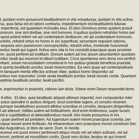
 quidam enim posuerunt beatitudinem in vita voluptuosa; quidam in vita activa;
 quia falsa est et rationi contraria, impedimentum est beatitudinis futurae.
m sit imperfecta, est quaedam inchoatio eius. Et ideo Dominus primo quidem posuit
orum, sive sint divitiae, sive sint honores. A quibus quidem retrahitur homo per
tu, quod potest referri vel ad contemptum divitiarum; vel ad contemptum honorum,
ibilis, retrahit virtus ne homo in eis superfluat, secundum regulam rationis,
A sequela vero passionum concupiscibilis, retrahit virtus, moderate huiusmodi
tur, beati qui lugent. Activa vero vita in his consistit praecipue quae proximis
ibere, quod pertinet ad iustitiam. Donum autem ad hoc ipsum abundantiori quodam
itur, beati qui esuriunt et sitiunt iustitiam. Circa spontanea vero dona nos perficit
rentiam, solam necessitatem considerat in his quibus gratuita beneficia praestat,
deo quinta beatitudo ponitur, beati misericordes. Ea vero quae ad contemplativam
tem tanquam merita effectus activae vitae, quibus homo disponitur ad
sionibus non inquinetur. Unde sexta beatitudo ponitur, beati mundo corde. Quantum
ptima beatitudo ponitur, beati pacifici.
m, exprimuntur in praemiis, ratione iam dicta. Videre enim Deum respondet dono
I ethic.. Et ideo, quia beatitudo aliquid ultimum importat, non computantur inter
 actus operativi in quibus dirigunt, sicut scientiae lugere, et consilio misereri.
que beatitudines possunt attribui scientiae et consilio, tanquam dirigentibus.
unt ad alterum; mititas autem ad fortitudinem, dicit enim Ambrosius, super lucam,
rahit a cupiditatibus et delectationibus mundi. Alio modo possumus in his
; quae pertinet ad pietatem. Ad lugendum autem movet praecipue scientia, per
ecipue movet animi fortitudo. Ad miserendum vero praecipue movet consilium Dei;
tur Augustinus, in libro de serm. Dom. In monte.
ecesse est quod omnes pertineant aliquo modo vel ad vitam activam, vel ad
iorum, pertinet ad munditiam cordis. Quod vero dicitur, beatus vir qui invenit