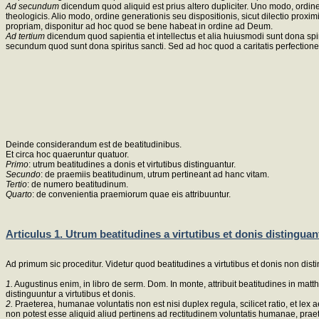
Ad secundum
dicendum quod aliquid est prius altero dupliciter. Uno modo, ordine pe
theologicis. Alio modo, ordine generationis seu dispositionis, sicut dilectio pro
propriam, disponitur ad hoc quod se bene habeat in ordine ad Deum.
Ad tertium
dicendum quod sapientia et intellectus et alia huiusmodi sunt dona spirit
secundum quod sunt dona spiritus sancti. Sed ad hoc quod a caritatis perfectione
Deinde considerandum est de beatitudinibus.
Et circa hoc quaeruntur quatuor.
Primo
: utrum beatitudines a donis et virtutibus distinguantur.
Secundo
: de praemiis beatitudinum, utrum pertineant ad hanc vitam.
Tertio
: de numero beatitudinum.
Quarto
: de convenientia praemiorum quae eis attribuuntur.
Articulus 1. Utrum beatitudines a virtutibus et donis distinguan
Ad primum sic proceditur. Videtur quod beatitudines a virtutibus et donis non dist
1.
Augustinus enim, in libro de serm. Dom. In monte, attribuit beatitudines in matt
distinguuntur a virtutibus et donis.
2.
Praeterea, humanae voluntatis non est nisi duplex regula, scilicet ratio, et lex 
non potest esse aliquid aliud pertinens ad rectitudinem voluntatis humanae, praete