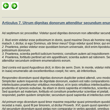
Articulus 7. Utrum dignitas donorum attenditur secundum enu
Ad septimum sic proceditur. Videtur quod dignitas donorum non attenditur secu
1.
Illud enim videtur esse potissimum in donis, quod maxime Deus ab homine requi
malach. I, dicitur, si ego Dominus, ubi timor meus? Ergo videtur quod timor, qui
2.
Praeterea, pietas videtur esse quoddam bonum universale, dicit enim Apostolus, 
potissimum donorum.
3.
Praeterea, scientia perficit iudicium hominis; consilium autem ad inquisitione
4.
Praeterea, fortitudo pertinet ad vim appetitivam; scientia autem ad rationem. 
attenditur secundum ordinem enumerationis eorum.
Sed contra
est quod Augustinus dicit, in libro de serm. Dom. In monte, videtur mihi 
in isaia) enumeratio ab excellentioribus coepit, hic vero, ab inferioribus.
Respondeo
dicendum quod dignitas donorum dupliciter potest attendi, uno modo, 
Simpliciter autem loquendo de dignitate donorum, eadem est ratio comparationis in
intellectuales praeferuntur virtutibus moralibus; et in ipsis virtutibus intellectualib
prudentia et synesis eubuliae, ita etiam in donis sapientia et intellectus, scientia et c
Sed quantum ad materiam, fortitudo et consilium praeferuntur scientiae et pietati, 
respondet, partim quidem simpliciter, secundum quod sapientia et intellectus omn
Ad primum
ergo dicendum quod timor maxime requiritur quasi primordium quoddam 
recedat a malo, quod fit per timorem, ut dicitur Proverb. XVI; quam quod operetur 
Ad secundum
dicendum quod pietas non comparatur in verbis apostoli, omnibus don