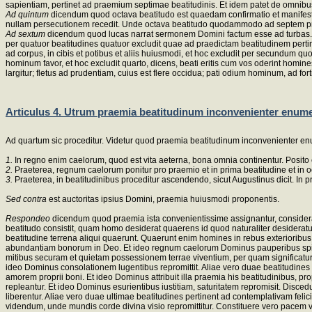
sapientiam, pertinet ad praemium septimae beatitudinis. Et idem patet de omnibus
Ad quintum
dicendum quod octava beatitudo est quaedam confirmatio et manifestat
nullam persecutionem recedit. Unde octava beatitudo quodammodo ad septem pr
Ad sextum
dicendum quod lucas narrat sermonem Domini factum esse ad turbas
per quatuor beatitudines quatuor excludit quae ad praedictam beatitudinem pert
ad corpus, in cibis et potibus et aliis huiusmodi, et hoc excludit per secundum quod
hominum favor, et hoc excludit quarto, dicens, beati eritis cum vos oderint homines
largitur; fletus ad prudentiam, cuius est flere occidua; pati odium hominum, ad for
Articulus 4. Utrum praemia beatitudinum inconvenienter enum
Ad quartum sic proceditur. Videtur quod praemia beatitudinum inconvenienter en
1.
In regno enim caelorum, quod est vita aeterna, bona omnia continentur. Posito
2.
Praeterea, regnum caelorum ponitur pro praemio et in prima beatitudine et in o
3.
Praeterea, in beatitudinibus proceditur ascendendo, sicut Augustinus dicit. 
Sed contra
est auctoritas ipsius Domini, praemia huiusmodi proponentis.
Respondeo
dicendum quod praemia ista convenientissime assignantur, considera
beatitudo consistit, quam homo desiderat quaerens id quod naturaliter desideratu
beatitudine terrena aliqui quaerunt. Quaerunt enim homines in rebus exterioribu
abundantiam bonorum in Deo. Et ideo regnum caelorum Dominus pauperibus spiritu
mitibus securam et quietam possessionem terrae viventium, per quam significatur
ideo Dominus consolationem lugentibus repromittit. Aliae vero duae beatitudines
amorem proprii boni. Et ideo Dominus attribuit illa praemia his beatitudinibus, p
repleantur. Et ideo Dominus esurientibus iustitiam, saturitatem repromisit. Disce
liberentur. Aliae vero duae ultimae beatitudines pertinent ad contemplativam fel
videndum, unde mundis corde divina visio repromittitur. Constituere vero pacem vel 