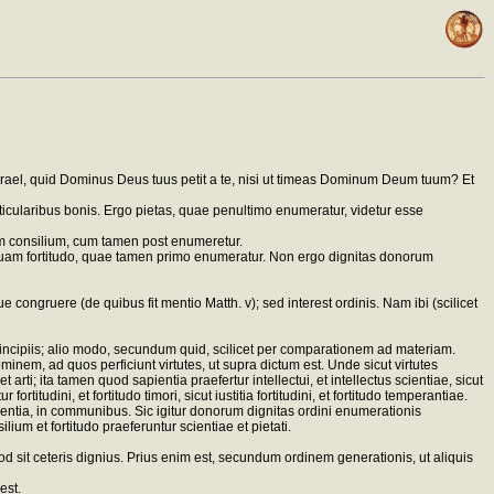
srael, quid Dominus Deus tuus petit a te, nisi ut timeas Dominum Deum tuum? Et
ticularibus bonis. Ergo pietas, quae penultimo enumeratur, videtur esse
uam consilium, cum tamen post enumeretur.
m quam fortitudo, quae tamen primo enumeratur. Non ergo dignitas donorum
e congruere (de quibus fit mentio Matth. v); sed interest ordinis. Nam ibi (scilicet
rincipiis; alio modo, secundum quid, scilicet per comparationem ad materiam.
nem, ad quos perficiunt virtutes, ut supra dictum est. Unde sicut virtutes
t arti; ita tamen quod sapientia praefertur intellectui, et intellectus scientiae, sicut
ortitudini, et fortitudo timori, sicut iustitia fortitudini, et fortitudo temperantiae.
scientia, in communibus. Sic igitur donorum dignitas ordini enumerationis
m et fortitudo praeferuntur scientiae et pietati.
sit ceteris dignius. Prius enim est, secundum ordinem generationis, ut aliquis
est.