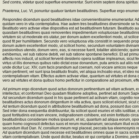
Sed contra,
videtur quod superflue enumerentur. Sunt enim septem dona spiritus s
Praeterea
, Luc. VI, ponuntur quatuor tantum beatitudines. Superflue ergo enumer
Respondeo
dicendum quod beatitudines istae convenientissime enumerantur. Ad c
quidam vero in vita contemplativa. Hae autem tres beatitudines diversimode se hab
Beatitudo vero activae vitae dispositiva est ad beatitudinem futuram. Beatitudo au
quasdam beatitudines quasi removentes impedimentum voluptuosae beatitudinis. Con
virtutem sic ut moderate eis utatur, per donum autem excellentiori modo, ut scili
quod fit per humilitatem. Secundo vero voluptuosa vita consistit in sequendo propr
donum autem excellentiori modo, ut scilicet homo, secundum voluntatem divinam, to
passionibus utendo, donum vero, eas, si necesse fuerit, totaliter abiiciendo; quin
exhibemus, vel sub ratione debiti, vel sub ratione spontanei beneficii. Et ad p
affectu nos inducit, ut scilicet ferventi desiderio opera iustitiae impleamus, sicut 
virtus ut illis donemus quibus ratio dictat esse donandum, puta amicis aut aliis no
unde dicitur Luc. XIV, cum facis prandium aut coenam, noli vocare amicos neque fr
vitam pertinent, vel sunt ipsa beatitudo finalis, vel aliqua inchoatio eius, et i
contemplativam vitam. Effectus autem activae vitae, quantum ad virtutes et dona 
vero ad virtutes et dona quibus homo perficitur in comparatione ad proximum, effect
Ad primum
ergo dicendum quod actus donorum pertinentium ad vitam activam, exp
intellectus; et conformari Deo quadam filiatione adoptiva, pertinet ad donum Sapi
Ad secundum
dicendum quod in his quae pertinent ad activam vitam, cognitio non 
beatitudines actus donorum dirigentium in vita activa, quos scilicet eliciunt, sicut co
Ad tertium
dicendum quod in attributione beatitudinum ad dona, possunt duo cons
Sed inter dona exequentia distribuuntur, ita scilicet quod esuries et sitis iustitia
quod fortitudinis est iram vincere, indignationem cohibere, est enim fortitudo cir
beatitudinibus considerare motiva ipsarum, et sic, quantum ad aliqua eorum, op
quam homo cognoscit defectus suos et rerum mundanarum; secundum illud eccle. I
secundum illud Dan. IV, consilium meum regi placeat, peccata tua eleemosynis red
Ad quartum
dicendum quod necesse est beatitudines omnes quae in sacra scriptu
vitam contemplativam. Unde quod dicitur, beatus vir qui corripitur a Domino, pertin