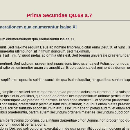
Prima Secundae Qu.68 a.7
merationem qua enumerantur Isaiae XI
ndum enumerationem qua enumerantur Isaiae XI.
rit. Sed maxime requirit Deus ab homine timorem, dicitur enim Deut. X, et nunc, I
 enumeratur ultimo, non sit infimum donorum, sed maximum.
I ad Tim. IV, quod pietas ad omnia utilis est. Sed bonum universale praefertur par
m pertinet. Sed iudicium praeeminet inquisitioni. Ergo scientia est Potius donum q
Sed ratio est eminentior quam vis appetitiva. Ergo et scientia est eminentius donu
septiformis operatio spiritus sancti, de qua isaias loquitur, his gradibus sententiisqu
simpliciter, scilicet per comparationem ad proprios actus prout procedunt a suis p
 ipsis et in virtutibus, quia dona ad omnes actus potentiarum animae perficiunt homi
us contemplativae praeferuntur activis, ut sapientia intellectui, et scientia prudentiae e
onsilium, praeferuntur pietati et fortitudini et timori; in quibus etiam pietas praefertur f
quia scilicet fortitudo et consilium in arduis locum habent; pietas autem, et etiam 
ibus praeferuntur, partim autem secundum ordinem materiae, secundum quod consiliu
perfectionis donorum, quia initium Sapientiae timor Domini, non propter hoc quod 
bonum, quod fit per alia dona.
is Dei, sed soli corporali exercitationi, de qua praemittit quod ad modicum utilis 