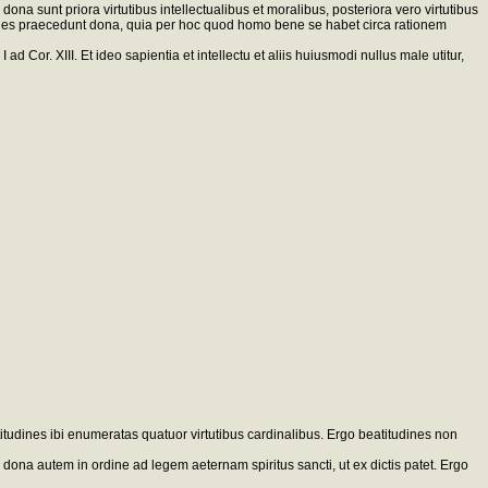
 dona sunt priora virtutibus intellectualibus et moralibus, posteriora vero virtutibus
ectuales praecedunt dona, quia per hoc quod homo bene se habet circa rationem
 Cor. XIII. Et ideo sapientia et intellectu et aliis huiusmodi nullus male utitur,
titudines ibi enumeratas quatuor virtutibus cardinalibus. Ergo beatitudines non
; dona autem in ordine ad legem aeternam spiritus sancti, ut ex dictis patet. Ergo