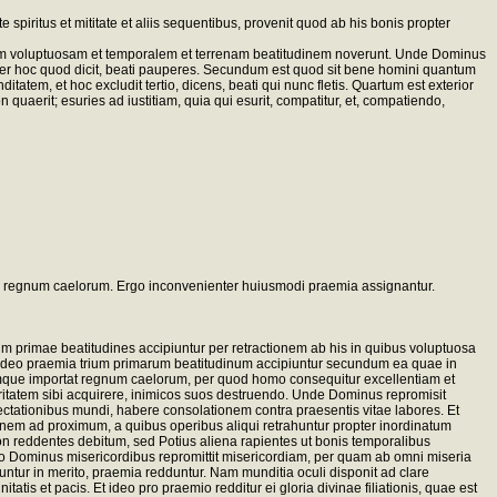
iritus et mititate et aliis sequentibus, provenit quod ab his bonis propter
m voluptuosam et temporalem et terrenam beatitudinem noverunt. Unde Dominus
per hoc quod dicit, beati pauperes. Secundum est quod sit bene homini quantum
tatem, et hoc excludit tertio, dicens, beati qui nunc fletis. Quartum est exterior
quaerit; esuries ad iustitiam, quia qui esurit, compatitur, et, compatiendo,
am regnum caelorum. Ergo inconvenienter huiusmodi praemia assignantur.
 primae beatitudines accipiuntur per retractionem ab his in quibus voluptuosa
 Et ideo praemia trium primarum beatitudinum accipiuntur secundum ea quae in
rumque importat regnum caelorum, per quod homo consequitur excellentiam et
itatem sibi acquirere, inimicos suos destruendo. Unde Dominus repromisit
ctationibus mundi, habere consolationem contra praesentis vitae labores. Et
inem ad proximum, a quibus operibus aliqui retrahuntur propter inordinatum
non reddentes debitum, sed Potius aliena rapientes ut bonis temporalibus
ideo Dominus misericordibus repromittit misericordiam, per quam ab omni miseria
ntur in merito, praemia redduntur. Nam munditia oculi disponit ad clare
tis et pacis. Et ideo pro praemio redditur ei gloria divinae filiationis, quae est