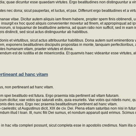
rdia; quae dicuntur esse quaedam virtutes. Ergo beatitudines non distinguuntur a vir
 nec dona; sicut paupertas, et luctus, et pax. Differunt ergo beatitudines et a virtu
anae vitae. Dicitur autem aliquis iam finem habere, propter spem finis obtinendi, und
o insurgit ex hoc quod aliquis convenienter movetur ad finem, et appropinquat ad 
norum, si loquamur de beatitudine aeterna, ad quam ratio non sufficit, sed in eam i
is distincti, sed sicut actus distinguuntur ab habitibus.
is et virtutibus, sicut actus attribuuntur habitibus. Dona autem sunt eminentiora v
tem, exponens beatitudines discipulis propositas in monte, tanquam perfectioribus, at
antes humanam vitam, praeter virtutes et dona.
cendum est de iustitia et de misericordia. Et quamvis haec videantur esse virtutes,
ertineant ad hanc vitam
us, non pertineant ad hanc vitam.
 spei beatitudo est futura. Ergo praemia ista pertinent ad vitam futuram.
citur, vae vobis qui saturati estis, quia esurietis. Vae vobis qui ridetis nunc, quia 
bonis dies suos. Ergo nec praemia beatitudinum pertinent ad hanc vitam.
lestis; ut Augustinus dicit, XIX de civ. Dei. Plena etiam saturitas non nisi in futu
ecundum illud I Ioan. III, nunc filii Dei sumus, et nondum apparuit quid erimus. Sci
m in hac vita compleri possunt, sicut completa esse in apostolis credimus. Nam illa 