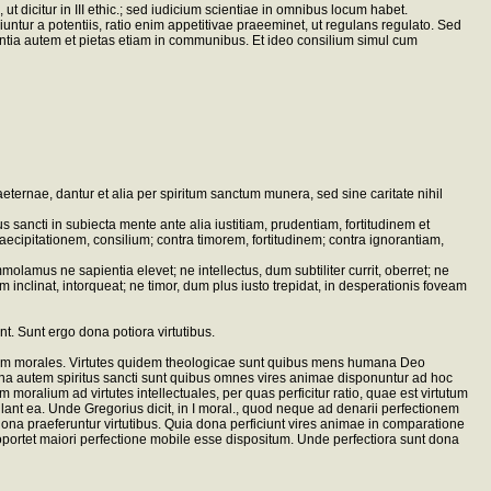
t dicitur in III ethic.; sed iudicium scientiae in omnibus locum habet.
tur a potentiis, ratio enim appetitivae praeeminet, ut regulans regulato. Sed
 scientia autem et pietas etiam in communibus. Et ideo consilium simul cum
s aeternae, dantur et alia per spiritum sanctum munera, sed sine caritate nihil
us sancti in subiecta mente ante alia iustitiam, prudentiam, fortitudinem et
aecipitationem, consilium; contra timorem, fortitudinem; contra ignorantiam,
molamus ne sapientia elevet; ne intellectus, dum subtiliter currit, oberret; ne
em inclinat, intorqueat; ne timor, dum plus iusto trepidat, in desperationis foveam
nt. Sunt ergo dona potiora virtutibus.
aedam morales. Virtutes quidem theologicae sunt quibus mens humana Deo
. Dona autem spiritus sancti sunt quibus omnes vires animae disponuntur ad hoc
oralium ad virtutes intellectuales, per quas perficitur ratio, quae est virtutum
egulant ea. Unde Gregorius dicit, in I moral., quod neque ad denarii perfectionem
 dona praeferuntur virtutibus. Quia dona perficiunt vires animae in comparatione
oportet maiori perfectione mobile esse dispositum. Unde perfectiora sunt dona