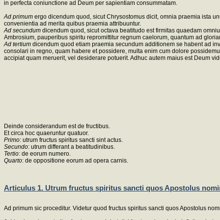
in perfecta coniunctione ad Deum per sapientiam consummatam.
Ad primum
ergo dicendum quod, sicut Chrysostomus dicit, omnia praemia ista unum
convenientia ad merita quibus praemia attribuuntur.
Ad secundum
dicendum quod, sicut octava beatitudo est firmitas quaedam omnium 
Ambrosium, pauperibus spiritu repromittitur regnum caelorum, quantum ad gloria
Ad tertium
dicendum quod etiam praemia secundum additionem se habent ad invice
consolari in regno, quam habere et possidere, multa enim cum dolore possidemus. P
accipiat quam meruerit, vel desiderare potuerit. Adhuc autem maius est Deum vide
Deinde considerandum est de fructibus.
Et circa hoc quaeruntur quatuor.
Primo
: utrum fructus spiritus sancti sint actus.
Secundo
: utrum differant a beatitudinibus.
Tertio
: de eorum numero.
Quarto
: de oppositione eorum ad opera carnis.
Articulus 1. Utrum fructus spiritus sancti quos Apostolus nomin
Ad primum sic proceditur. Videtur quod fructus spiritus sancti quos Apostolus nomi