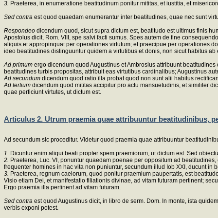
3.
Praeterea, in enumeratione beatitudinum ponitur mititas, et iustitia, et miserico
Sed contra
est quod quaedam enumerantur inter beatitudines, quae nec sunt virtutes
Respondeo
dicendum quod, sicut supra dictum est, beatitudo est ultimus finis hum
Apostolus dicit, Rom. VIII, spe salvi facti sumus. Spes autem de fine consequend
aliquis et appropinquat per operationes virtutum; et praecipue per operationes do
ideo beatitudines distinguuntur quidem a virtutibus et donis, non sicut habitus ab e
Ad primum
ergo dicendum quod Augustinus et Ambrosius attribuunt beatitudines don
beatitudines turbis propositas, attribuit eas virtutibus cardinalibus; Augustinus au
Ad secundum
dicendum quod ratio illa probat quod non sunt alii habitus rectific
Ad tertium
dicendum quod mititas accipitur pro actu mansuetudinis, et similiter di
quae perficiunt virtutes, ut dictum est.
Articulus 2. Utrum praemia quae attribuuntur beatitudinibus, p
Ad secundum sic proceditur. Videtur quod praemia quae attribuuntur beatitudinib
1.
Dicuntur enim aliqui beati propter spem praemiorum, ut dictum est. Sed obiectum
2.
Praeterea, Luc. VI, ponuntur quaedam poenae per oppositum ad beatitudines, cum di
frequenter homines in hac vita non puniuntur, secundum illud Iob XXI, ducunt in 
3.
Praeterea, regnum caelorum, quod ponitur praemium paupertatis, est beatitudo cae
Visio etiam Dei, et manifestatio filiationis divinae, ad vitam futuram pertinent; s
Ergo praemia illa pertinent ad vitam futuram.
Sed contra
est quod Augustinus dicit, in libro de serm. Dom. In monte, ista quide
verbis exponi potest.